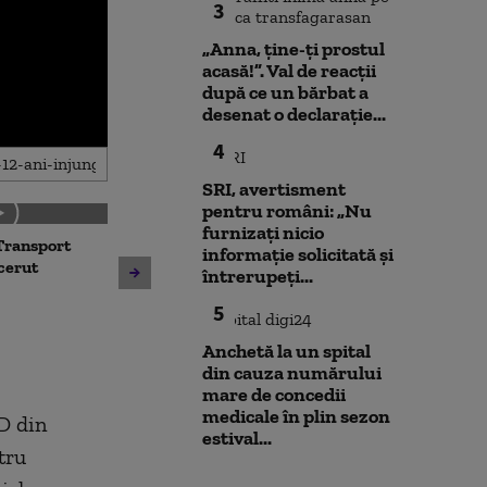
3
„Anna, ţine-ţi prostul
acasă!”. Val de reacții
după ce un bărbat a
desenat o declarație...
4
SRI, avertisment
pentru români: „Nu
furnizați nicio
Transport
Noua lege a int
informație solicitată și
Avertisment de la Bruxelles
 cerut
deschide calea
întrerupeți...
după scandalul centralelor
parteneriatul 
pe cărbune: „Blocarea
5
Nu poți impune
angajamentelor din PNRR
fără să oferi și
Anchetă la un spital
poate avea consecințe
din cauza numărului
financiare”
mare de concedii
medicale în plin sezon
D din
estival...
tru