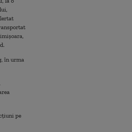
, la o
ui,
lertat
ransportat
Timişoara,
d.
g, în urma
a
area
cțiuni pe