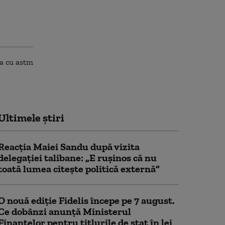
Ultimele știri
Reacția Maiei Sandu după vizita
delegaţiei talibane: „E ruşinos că nu
toată lumea citeşte politică externă”
O nouă ediție Fidelis începe pe 7 august.
Ce dobânzi anunță Ministerul
Finanțelor pentru titlurile de stat în lei