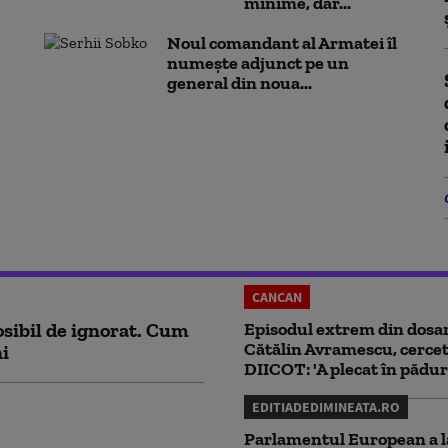
minime, dar...
Noul comandant al Armatei îl
numește adjunct pe un
general din noua...
CANCAN
sibil de ignorat. Cum
Episodul extrem din dosar
Cătălin Avramescu, cercet
ni
DIICOT: 'A plecat în pădur
EDITIADEDIMINEATA.RO
Parlamentul European a l