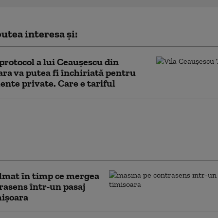
utea interesa și:
 protocol a lui Ceauşescu din
ra va putea fi închiriată pentru
nte private. Care e tariful
ile taie pofta de ieșit în oraș.
le în restaurante au scăzut
i cu 50%: „Clienții împart o
la două farfurii”
ilmat în timp ce mergea
rasens într-un pasaj
mișoara