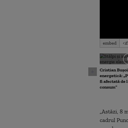
0
embed
seconds
of
0
seconds
Volu
90%
Cristian Bușoi
energetică: „P
fi afectată de 
consum”
„Astăzi, 8 
cadrul Punc