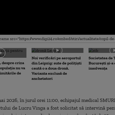
me
Noi verificări pe aeroportul
Societatea de 
, despre criza
din Leipzig: sute de polițiști
București și-a
opulația nu va
caută o a doua dronă.
insolvența
limitările de
Varianta exclusă de
anchetatori
mai 2026, în jurul orei 11:00, echipajul medical SMUR
tului de Lucru Vinga a fost solicitat să intervină pen