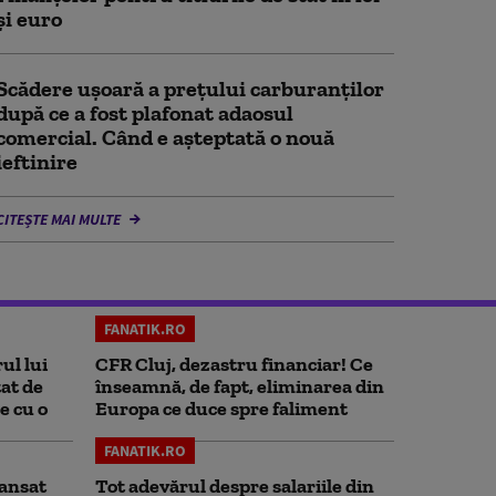
și euro
Scădere ușoară a prețului carburanților
după ce a fost plafonat adaosul
comercial. Când e așteptată o nouă
ieftinire
CITEȘTE MAI MULTE
FANATIK.RO
ul lui
CFR Cluj, dezastru financiar! Ce
at de
înseamnă, de fapt, eliminarea din
e cu o
Europa ce duce spre faliment
FANATIK.RO
ansat
Tot adevărul despre salariile din