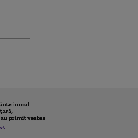
cânte imnul
 ţară,
 au primit vestea
ort