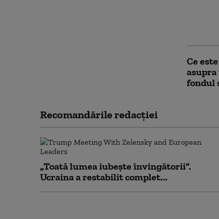
Cei doi
echipaj
respira
Ce este
asupra 
fondul 
Recomandările redacţiei
„Toată lumea iubește învingătorii”.
Ucraina a restabilit complet...