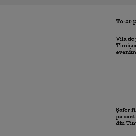
Te-ar p
Vila de
Timișoa
evenime
Scumpir
Vânzări
chiar ș
porție 
Șofer f
pe cont
din Ti