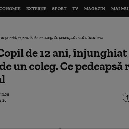
CONOMIE
EXTERNE
SPORT
TV
MAGAZIN
MAI MU
at la școală, în pauză, de un coleg. Ce pedeapsă riscă atacatorul
opil de 12 ani, înjunghiat 
 de un coleg. Ce pedeapsă 
l
 13:26
3:26