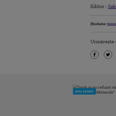
Editor :
Seb
Etichete:
timi
Urmărește ș
DIGI SPORT