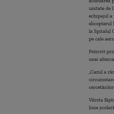
acordarea p
unitate de 
echipajul a 
elicopterul
la Spitalul
pe cale aeri
Potrivit pri
unei alterca
„Cazul a răm
circumstanţ
cercetărilor
Vârsta făptu
linie școla