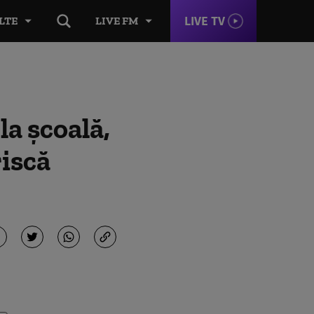
LIVE TV
LTE
LIVE FM
la școală,
riscă