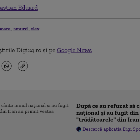
astian Eduard
soara
smurd
elev
tirile Digi24.ro și pe
Google News
După ce au refuzat să 
naţional şi au fugit din
"trădătoarele" din Iran
Descarcă aplicația Digi Sp