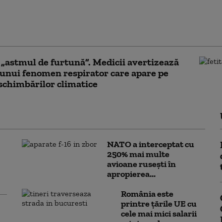
 copii căzuți în râul Mureș au murit:
ele de salvare i-au scos în stop cardio-
tor din apă, resuscitarea a eșuat
 „astmul de furtună”. Medicii avertizează
unui fenomen respirator care apare pe
schimbărilor climatice
NATO a interceptat cu
250% mai multe
avioane rusești în
apropierea...
România este
printre țările UE cu
cele mai mici salarii