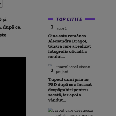
e
TOP CITITE
 şi
1
, după ce,
ste
Cine este românca
Alecsandra Drăgoi,
tânăra care a realizat
fotografia oficială a
noului...
2
Tupeul unui primar
PSD după ce a încasat
despăgubiri pentru
secetă, iar apoi a
vândut...