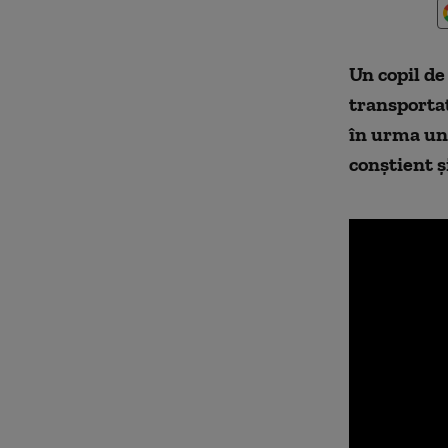
Un copil de
transportat
în urma une
conştient ş