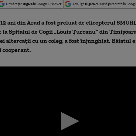
Urmărește
Digi24
în Google Discover
Adaugă
Digi24
ca sursă preferată în Googl
 12 ani din Arad a fost preluat de elicopterul SMURD
 la Spitalul de Copii „Louis Ţurcanu” din Timişoara
i altercaţii cu un coleg, a fost înjunghiat. Băiatul e
i cooperant.