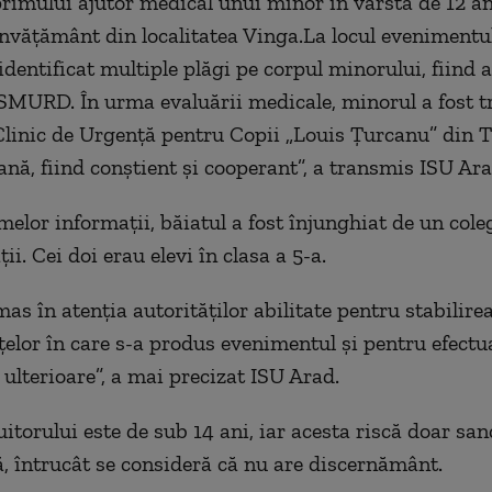
rimului ajutor medical unui minor în vârstă de 12 ani
învăţământ din localitatea Vinga.La locul evenimentul
identificat multiple plăgi pe corpul minorului, fiind a
 SMURD. În urma evaluării medicale, minorul a fost t
 Clinic de Urgenţă pentru Copii „Louis Ţurcanu” din 
ană, fiind conştient şi cooperant”, a transmis ISU Ara
melor informaţii, băiatul a fost înjunghiat de un cole
ţii. Cei doi erau elevi în clasa a 5-a.
as în atenţia autorităţilor abilitate pentru stabilire
elor în care s-a produs evenimentul şi pentru efectu
 ulterioare”, a mai precizat ISU Arad.
itorului este de sub 14 ani, iar acesta riscă doar san
ră, întrucât se consideră că nu are discernământ.