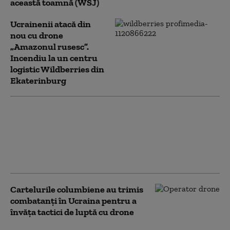
această toamnă (WSJ)
Ucrainenii atacă din
nou cu drone
„Amazonul rusesc”.
Incendiu la un centru
logistic Wildberries din
Ekaterinburg
NATO a interceptat cu 250%
mai multe avioane rusești în
apropierea teritoriului său.
Bilanț îngrijorător: „Cifrele
nu mint”
Cartelurile columbiene au trimis
combatanți în Ucraina pentru a
învăța tactici de luptă cu drone