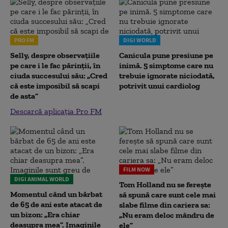
PRO FM
DIGI WORLD
Selly, despre observațiile
Canicula pune presiune pe
pe care i le fac părinții, în
inimă. 5 simptome care nu
ciuda succesului său: „Cred
trebuie ignorate niciodată,
că este imposibil să scapi
potrivit unui cardiolog
de asta”
Descarcă aplicația Pro FM
FILM NOW
DIGI ANIMAL WORLD
Tom Holland nu se ferește
Momentul când un bărbat
să spună care sunt cele mai
de 65 de ani este atacat de
slabe filme din cariera sa:
un bizon: „Era chiar
„Nu eram deloc mândru de
deasupra mea”. Imaginile
ele”