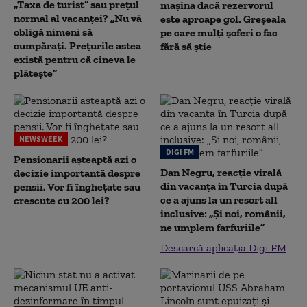
„Taxa de turist” sau prețul
mașina dacă rezervorul
normal al vacanței? „Nu vă
este aproape gol. Greșeala
obligă nimeni să
pe care mulți șoferi o fac
cumpărați. Prețurile astea
fără să știe
există pentru că cineva le
plătește”
NEWSWEEK
DIGI FM
Pensionarii așteaptă azi o
Dan Negru, reacție virală
decizie importantă despre
din vacanța în Turcia după
pensii. Vor fi înghețate sau
ce a ajuns la un resort all
crescute cu 200 lei?
inclusive: „Și noi, românii,
ne umplem farfuriile”
Descarcă aplicația Digi FM