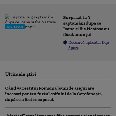
Surpriză, la 3
săptămâni după ce
DIGI SPORT
Ioana și Ilie Năstase au
făcut anunțul
Descarcă aplicația Digi
Sport
Ultimele știri
Când va restitui România banii de asigurare
încasați pentru furtul coifului de la Coțofenești,
după ce a fost recuperat
„Meșteri” care lăsau case fără acoperiș și apoi cereau