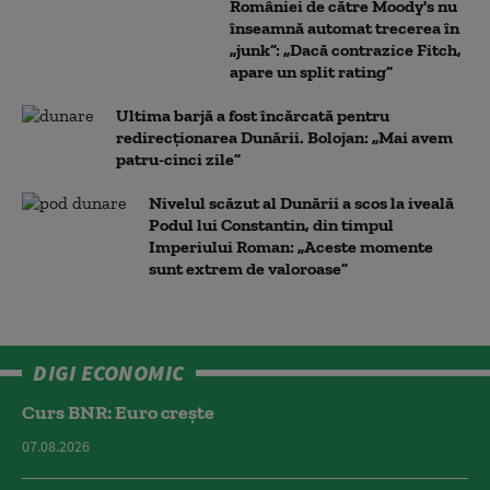
României de către Moody's nu
înseamnă automat trecerea în
„junk”: „Dacă contrazice Fitch,
apare un split rating”
Ultima barjă a fost încărcată pentru
redirecționarea Dunării. Bolojan: „Mai avem
patru-cinci zile”
Nivelul scăzut al Dunării a scos la iveală
Podul lui Constantin, din timpul
Imperiului Roman: „Aceste momente
sunt extrem de valoroase”
DIGI ECONOMIC
Curs BNR: Euro crește
07.08.2026