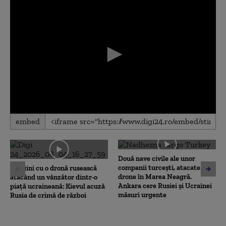
0
embed
seconds
of
0
seconds
Două nave civile ale unor
companii turcești, atacate cu
Imagini cu o dronă rusească
drone în Marea Neagră.
atacând un vânzător dintr-o
Ankara cere Rusiei și Ucrainei
piață ucraineană: Kievul acuză
măsuri urgente
Rusia de crimă de război