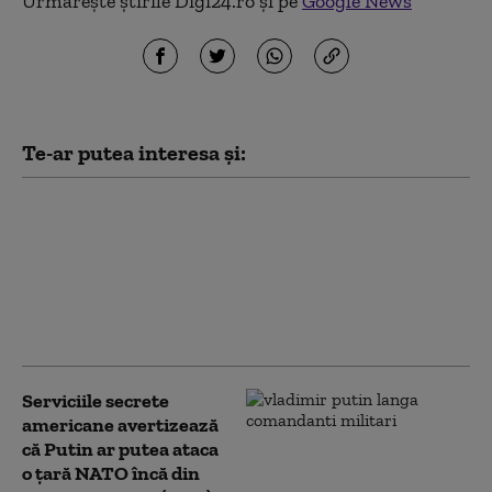
Urmărește știrile Digi24.ro și pe
Google News
Te-ar putea interesa și:
Rusia folosește o tehnică
implementată de
Germania nazistă
împotriva Ucrainei,
interzisă de dreptul
internațional (ISW)
Serviciile secrete
americane avertizează
că Putin ar putea ataca
o țară NATO încă din