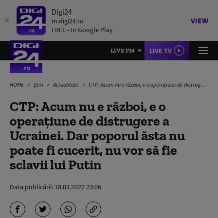
Digi24
VIEW
m.digi24.ro
FREE - In Google Play
LIVE TV
LIVE FM
HOME
Știri
Actualitate
CTP: Acum nu e război, e o operațiune de distrugere a Ucrainei. Dar poporul ăsta nu poate fi cucerit, nu vor să fie sclavii lui Putin
CTP: Acum nu e război, e o
operațiune de distrugere a
Ucrainei. Dar poporul ăsta nu
poate fi cucerit, nu vor să fie
sclavii lui Putin
Data publicării:
18.03.2022 23:06