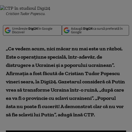
Cristian Tudor Popescu.
Urmărește
Digi24
în Google
Adaugă
Digi24
ca sursă preferată în
Discover
Google
„Ce vedem acum, nici măcar nu mai este un război.
Este o operațiune specială, într-adevăr, de
distrugere a Ucrainei și a poporului ucrainean”.
Afirmația a fost făcută de Cristian Tudor Popescu
vineri seara, la Digi24. Gazetarul consideră că Putin
vrea să transforme Ucraina într-o ruină, „după care
ea va fi o provincie cu sclavi ucraineni”. „Poporul
ăsta nu poate fi cucerit! A demonstrat clar că nu vor
să fie sclavii lui Putin”, adugă însă CTP.