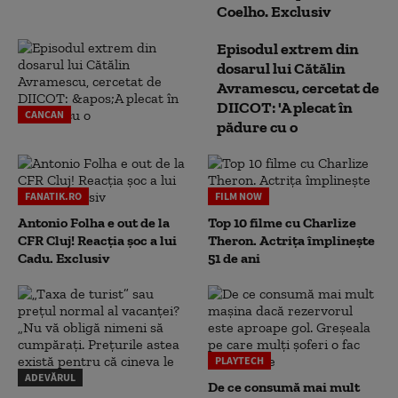
Coelho. Exclusiv
Episodul extrem din
dosarul lui Cătălin
Avramescu, cercetat de
DIICOT: 'A plecat în
CANCAN
pădure cu o
FANATIK.RO
FILM NOW
Antonio Folha e out de la
Top 10 filme cu Charlize
CFR Cluj! Reacția șoc a lui
Theron. Actrița împlinește
Cadu. Exclusiv
51 de ani
PLAYTECH
ADEVĂRUL
De ce consumă mai mult