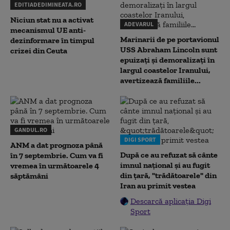
EDITIADEDIMINEATA.RO
Niciun stat nu a activat
ADEVARUL
mecanismul UE anti-
Marinarii de pe portavionul
dezinformare în timpul
USS Abraham Lincoln sunt
crizei din Ceuta
epuizați și demoralizați în
largul coastelor Iranului,
avertizează familiile...
GANDUL.RO
DIGI SPORT
ANM a dat prognoza până
După ce au refuzat să cânte
în 7 septembrie. Cum va fi
imnul naţional şi au fugit
vremea în următoarele 4
din ţară, "trădătoarele" din
săptămâni
Iran au primit vestea
Descarcă aplicația Digi
Sport