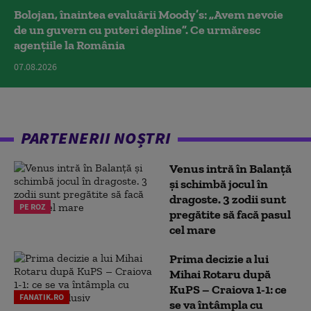
Bolojan, înaintea evaluării Moody’s: „Avem nevoie
de un guvern cu puteri depline”. Ce urmăresc
agențiile la România
07.08.2026
PARTENERII NOȘTRI
Venus intră în Balanță
și schimbă jocul în
dragoste. 3 zodii sunt
PE ROZ
pregătite să facă pasul
cel mare
Prima decizie a lui
Mihai Rotaru după
KuPS – Craiova 1-1: ce
FANATIK.RO
se va întâmpla cu