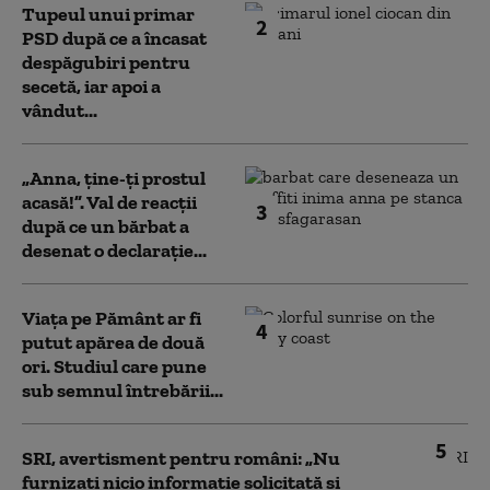
Tupeul unui primar
2
PSD după ce a încasat
despăgubiri pentru
secetă, iar apoi a
vândut...
„Anna, ţine-ţi prostul
acasă!”. Val de reacții
3
după ce un bărbat a
desenat o declarație...
Viața pe Pământ ar fi
4
putut apărea de două
ori. Studiul care pune
sub semnul întrebării...
5
SRI, avertisment pentru români: „Nu
furnizați nicio informație solicitată și