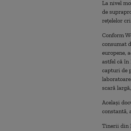
La nivel mo
de suprapro
reţelelor c
Conform Wo
consumat dr
europene, a
astfel că în
capturi de 
laboratoare
scară largă,
Acelaşi doc
constantă, 
Tinerii din