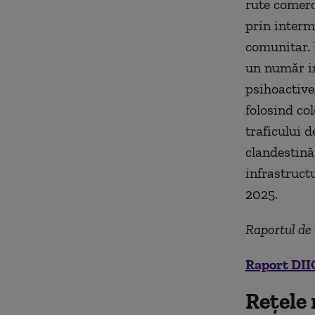
rute comerci
prin interm
comunitar. E
un număr im
psihoactive
folosind co
traficului 
clandestină 
infrastruct
2025.
Raportul de 
Raport DII
Reţele 