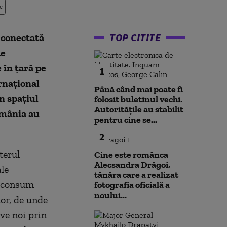
e
TOP CITITE
 conectată
de
 în țară pe
1
ernaţional
Până când mai poate fi
n spaţiul
folosit buletinul vechi.
Autoritățile au stabilit
omânia au
pentru cine se...
2
terul
Cine este românca
Alecsandra Drăgoi,
ale
tânăra care a realizat
e consum
fotografia oficială a
noului...
lor, de unde
ve noi prin