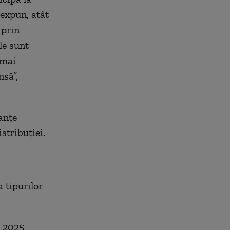
 expun, atât
 prin
le sunt
 mai
nsă”,
anţe
stribuţiei.
 tipurilor
n 2025