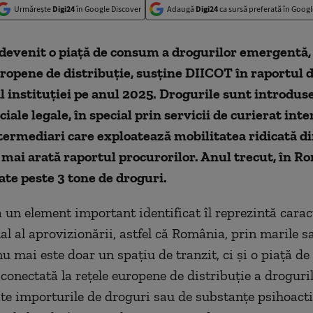
Urmărește
Digi24
în Google Discover
Adaugă
Digi24
ca sursă preferată în Googl
devenit o piaţă de consum a drogurilor emergentă,
uropene de distribuţie, susţine DIICOT în raportul 
al instituţiei pe anul 2025. Drogurile sunt introduse
iale legale, în special prin servicii de curierat int
termediari care exploatează mobilitatea ridicată di
mai arată raportul procurorilor. Anul trecut, în R
ate peste 3 tone de droguri.
 un element important identificat îl reprezintă carac
al al aprovizionării, astfel că România, prin marile s
nu mai este doar un spaţiu de tranzit, ci şi o piaţă d
conectată la reţele europene de distribuţie a droguri
ate importurile de droguri sau de substanţe psihoacti