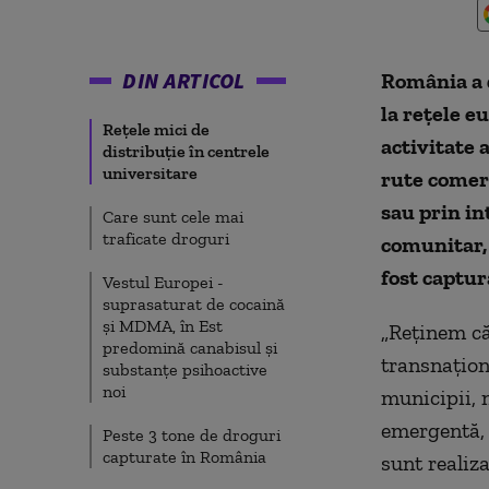
DIN ARTICOL
România a 
la reţele e
Reţele mici de
activitate 
distribuţie în centrele
universitare
rute comerc
sau prin in
Care sunt cele mai
traficate droguri
comunitar, 
fost captur
Vestul Europei -
suprasaturat de cocaină
şi MDMA, în Est
„Reţinem că
predomină canabisul şi
transnaţion
substanţe psihoactive
noi
municipii, 
emergentă, 
Peste 3 tone de droguri
capturate în România
sunt realiz