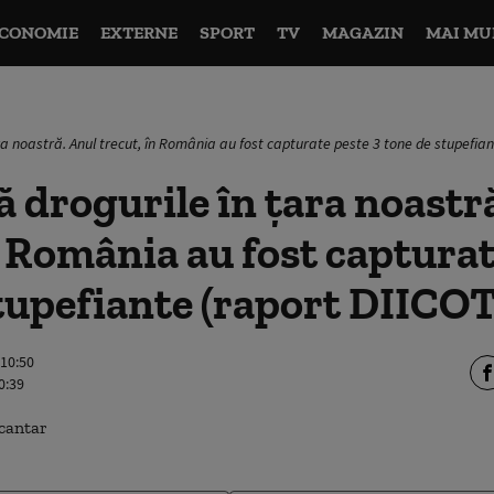
CONOMIE
EXTERNE
SPORT
TV
MAGAZIN
MAI MU
ra noastră. Anul trecut, în România au fost capturate peste 3 tone de stupefian
 drogurile în țara noastr
n România au fost capturat
tupefiante (raport DIICOT
 10:50
0:39