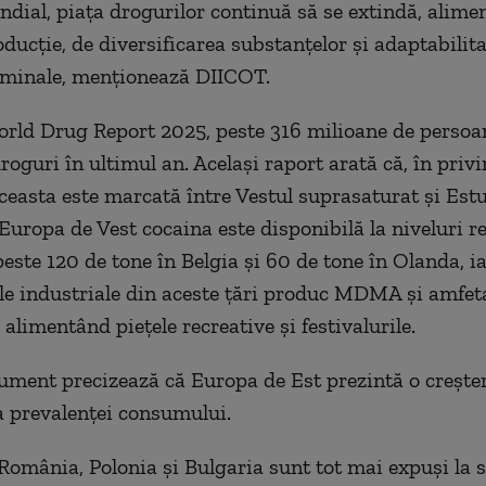
ndial, piaţa drogurilor continuă să se extindă, alimen
ducţie, de diversificarea substanţelor şi adaptabilit
riminale, menţionează DIICOT.
rld Drug Report 2025, peste 316 milioane de persoa
oguri în ultimul an. Acelaşi raport arată că, în privi
ceasta este marcată între Vestul suprasaturat şi Est
 Europa de Vest cocaina este disponibilă la niveluri r
peste 120 de tone în Belgia şi 60 de tone în Olanda, i
le industriale din aceste ţări produc MDMA şi amfet
 alimentând pieţele recreative şi festivalurile.
ument precizează că Europa de Est prezintă o creşter
a prevalenţei consumului.
 România, Polonia şi Bulgaria sunt tot mai expuşi la 