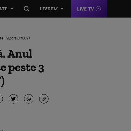
LIVE TV
LTE
LIVE FM
te (raport DIICOT)
ă. Anul
e peste 3
)