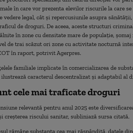
rmale în care vor prezenta elevilor riscurile la care se
 vedere legal, cât şi repercusiunile asupra sănătăţii,
aficul de droguri. De aceea, aceste structuri crimina
tâlnite în zone cu densitate mare de populaţie, şomaj
vel de trai scăzut ori zone cu activitate nocturnă inte
COT în raport, potrivit Agerpres.
eţelele familiale implicate în comercializarea de subst
ilustrează caracterul descentralizat şi adaptabil al di
nt cele mai traficate droguri
nsiune relevantă pentru anul 2025 este diversificarea
i creşterea riscului sanitar, subliniază sursa citată.
sul rămâne substanţa cea mai răspândită, datele di