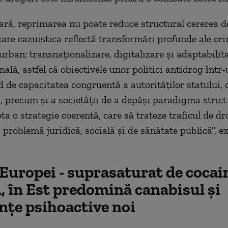
ară, reprimarea nu poate reduce structural cererea d
care cazuistica reflectă transformări profunde ale cri
urban: transnaţionalizare, digitalizare şi adaptabilit
ală, astfel că obiectivele unor politici antidrog într-
d de capacitatea congruentă a autorităţilor statului,
 precum şi a societăţii de a depăşi paradigma strict
ta o strategie coerentă, care să trateze traficul de dr
 problemă juridică, socială şi de sănătate publică”, e
Europei - suprasaturat de cocain
în Est predomină canabisul şi
nţe psihoactive noi