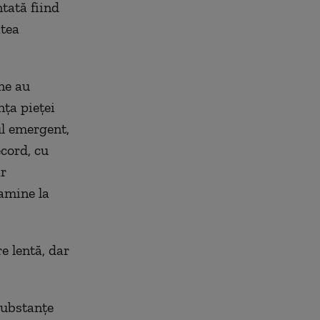
tată fiind
atea
ne au
nţa pieţei
ul emergent,
ecord, cu
ar
amine la
e lentă, dar
substanţe