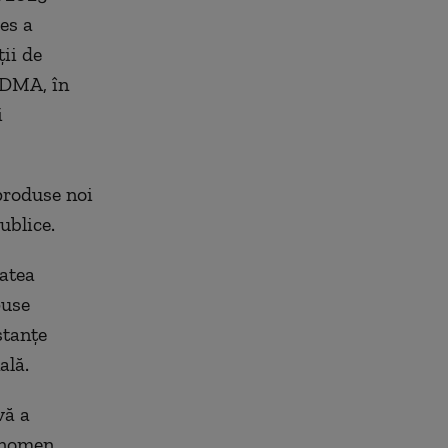
es a
ii de
MDMA, în
i
produse noi
ublice.
atea
puse
stanţe
ală.
vă a
enomen.