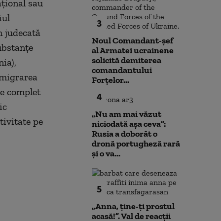
aţional sau
iul
3
n judecată
Noul Comandant-șef
ubstanţe
al Armatei ucrainene
solicită demiterea
ia),
comandantului
 migrarea
Forțelor...
te complet
4
ic
„Nu am mai văzut
tivitate pe
niciodată așa ceva”:
Rusia a doborât o
dronă portugheză rară
și o va...
5
„Anna, ţine-ţi prostul
acasă!”. Val de reacții