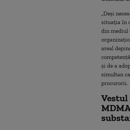
„Deşi neces
situaţia în 
din mediul 
organizaţion
areal depin
competenţă,
şi de a adop
simultan ca
procurorii.
Vestul 
MDMA, 
substa