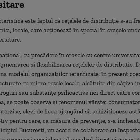
sitare
teristică este faptul că reţelele de distribuţie s-au f
ici, locale, care acţionează în special în oraşele und
ersitare.
naţional, cu precădere în oraşele cu centre universita
gmentarea şi flexibilizarea reţelelor de distribuţie. D
na modelul organizaţiilor ierarhizate, în prezent coe
cturate cu micro-reţele locale, alcătuite din câţiva in
droguri sau substanţe psihoactive noi direct către c
, se poate observa şi fenomenul vârstei consumator
terzise, elevi de liceu ajungând să achiziţioneze astf
tiv pentru care, ca măsură de prevenţie, s-a încheiat,
cipiul Bucureşti, un acord de colaborare cu Inspecto
re procurori specializaţi din cadrul direcţiei vor part