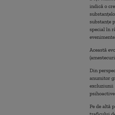
indică o cre
substanţelo
substanţe p
special în r
evenimentel
Această evo
(amestecuri
Din perspec
anumitor gr
excluziunii 
psihoactive
Pe de altă 
traficului 