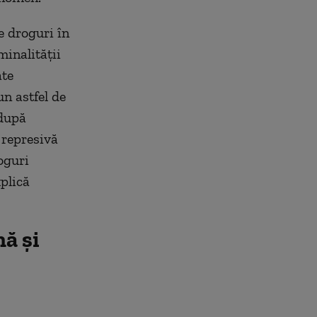
e droguri în
minalităţii
ate
un astfel de
 după
 represivă
oguri
xplică
ă şi