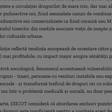
ştere a circulaţiei drogurilor de mare risc, dar mai al
r psihoactive noi, fiind semnalate cazuri de combinaţ
sihoactive noi comercializate ca fiind cocaină sau 
ândul tinerilor din mediile asociate vieţii de noapte ş
or culturale urbane.
luţie reflectă tendinţa europeană de orientare către 
) mai profitabile, cu impact major asupra sănătăţii p
tivă sociologică, fenomenul accentuează vulnerabilit
upuri - tineri, persoane cu venituri instabile sau ex
sociale - şi transformă traficul de droguri ori cu sub
 noi într-o problemă medicală şi socială, nu doar pen
parte, DIICOT consideră că abordarea exclusiv puniti
de droguri este insuficientă pentru a combate acest f