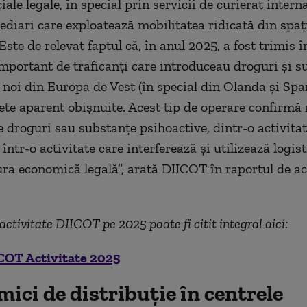
ale legale, în special prin servicii de curierat intern
ediari care exploatează mobilitatea ridicată din spaţ
ste de relevat faptul că, în anul 2025, a fost trimis î
portant de traficanţi care introduceau droguri şi s
 noi din Europa de Vest (în special din Olanda şi Span
lete aparent obişnuite. Acest tip de operare confirmă
de droguri sau substanţe psihoactive, dintr-o activita
într-o activitate care interferează şi utilizează logist
ura economică legală”, arată DIICOT în raportul de ac
activitate DIICOT pe 2025 poate fi citit integral aici:
COT Activitate 2025
mici de distribuţie în centrele