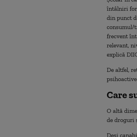
întâlniri fo
din punct de
consumul/tr
frecvent în
relevant, ni
explică DII
De altfel, r
psihoactive 
Care su
O altă dime
de droguri ş
Deşi canabi