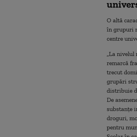
univer
O altă carac
în grupuri m
centre univ
„La nivelul 
remarcă fra
trecut domi
grupări stru
distribuie 
De asemenea
substanţe in
droguri, mo
pentru muni
Şcolar în ca