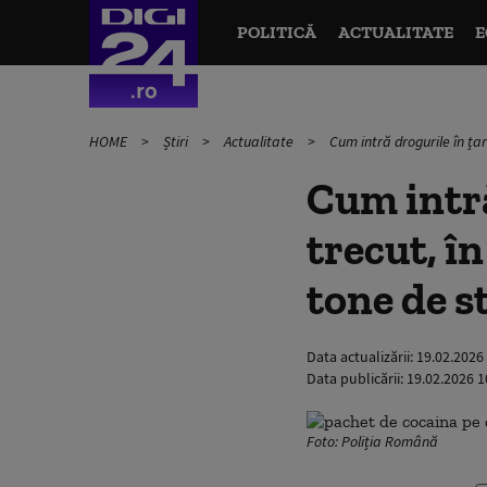
POLITICĂ
ACTUALITATE
E
HOME
Știri
Actualitate
Cum intră drogurile în ța
Cum intră
trecut, î
tone de s
Data actualizării:
19.02.2026
Data publicării:
19.02.2026 1
Foto: Poliția Română