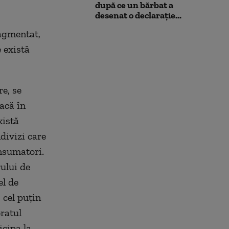
după ce un bărbat a
desenat o declarație...
ragmentat,
e există
re, se
acă în
xistă
divizi care
onsumatori.
ului de
el de
 cel puţin
ratul
icipa la