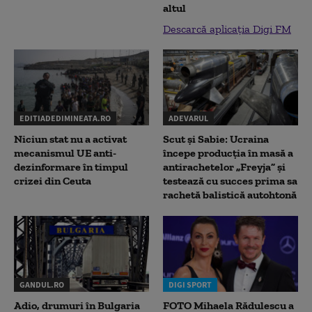
altul
Descarcă aplicația Digi FM
EDITIADEDIMINEATA.RO
ADEVARUL
Niciun stat nu a activat
Scut și Sabie: Ucraina
mecanismul UE anti-
începe producția în masă a
dezinformare în timpul
antirachetelor „Freyja” și
crizei din Ceuta
testează cu succes prima sa
rachetă balistică autohtonă
GANDUL.RO
DIGI SPORT
Adio, drumuri în Bulgaria
FOTO Mihaela Rădulescu a