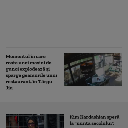
Decizie inedită în
Oradea: Judecătorii
obligă un asigurator
RCA să plătească daune
stâpânului unui câine
accidentat
Momentul în care
roata unei mașini de
gunoi explodează și
sparge geamurile unui
restaurant, în Târgu
Jiu
Kim Kardashian speră
la "nunta secolului",