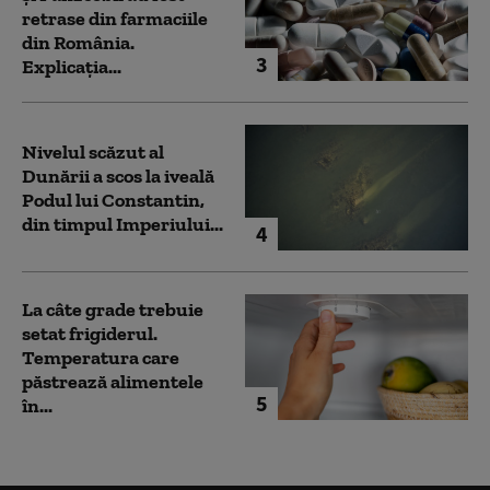
retrase din farmaciile
din România.
3
Explicația...
Nivelul scăzut al
Dunării a scos la iveală
Podul lui Constantin,
din timpul Imperiului...
4
La câte grade trebuie
setat frigiderul.
Temperatura care
păstrează alimentele
5
în...