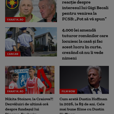
reacție despre
interesul lui Gigi Becali
pentru venirea la
FCSB: „Pot să vă spun”
FANATIK.RO
4.000 lei amendă
tuturor românilor care
locuiesc la casă și fac
acest lucru în curte,
crezând că nu îi vede
CANCAN
nimeni
FANATIK.RO
FILM NOW
Nikita Stoinov, la Craiova?!
Cum arată Dustin Hoffman
Dezvăluiri de ultimă oră
în 2026, la 89 de ani. Cele
despre fundașul lui
mai bune filme cu Dustin