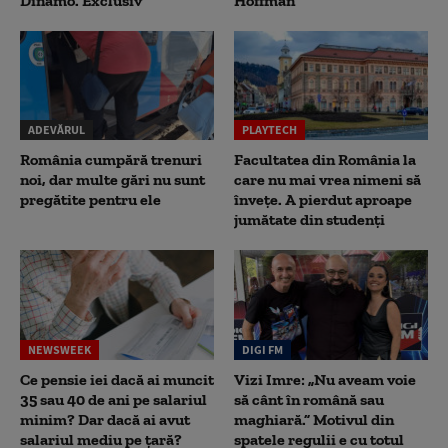
Dinamo. Exclusiv
Hoffman
ADEVĂRUL
PLAYTECH
România cumpără trenuri
Facultatea din România la
noi, dar multe gări nu sunt
care nu mai vrea nimeni să
pregătite pentru ele
înveţe. A pierdut aproape
jumătate din studenţi
NEWSWEEK
DIGI FM
Ce pensie iei dacă ai muncit
Vizi Imre: „Nu aveam voie
35 sau 40 de ani pe salariul
să cânt în română sau
minim? Dar dacă ai avut
maghiară.” Motivul din
salariul mediu pe țară?
spatele regulii e cu totul