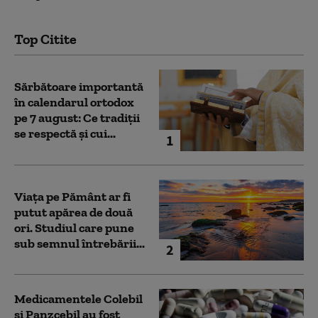
Top Citite
Sărbătoare importantă
în calendarul ortodox
pe 7 august: Ce tradiții
se respectă și cui...
1
Viața pe Pământ ar fi
putut apărea de două
ori. Studiul care pune
sub semnul întrebării...
2
Medicamentele Colebil
și Panzcebil au fost