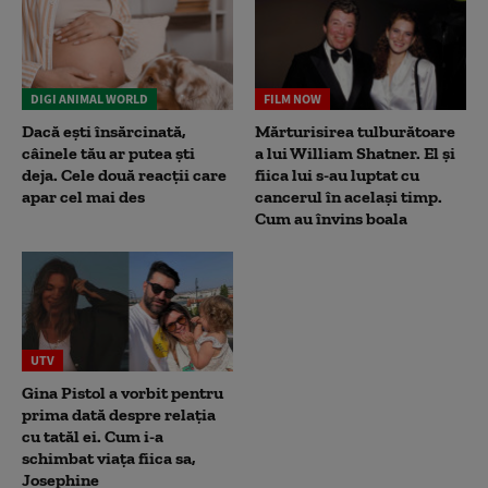
DIGI ANIMAL WORLD
FILM NOW
Dacă ești însărcinată,
Mărturisirea tulburătoare
câinele tău ar putea ști
a lui William Shatner. El și
deja. Cele două reacții care
fiica lui s-au luptat cu
apar cel mai des
cancerul în același timp.
Cum au învins boala
UTV
Gina Pistol a vorbit pentru
prima dată despre relația
cu tatăl ei. Cum i-a
schimbat viața fiica sa,
Josephine