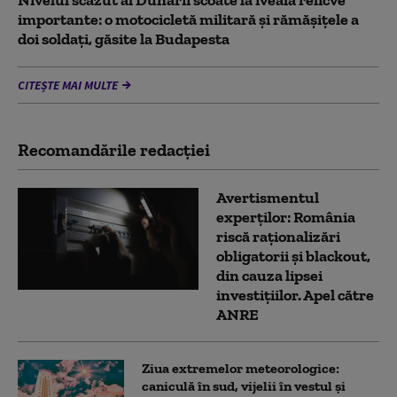
Nivelul scăzut al Dunării scoate la iveală relicve
importante: o motocicletă militară și rămășițele a
doi soldați, găsite la Budapesta
CITEȘTE MAI MULTE
Recomandările redacţiei
Avertismentul
experților: România
riscă raționalizări
obligatorii și blackout,
din cauza lipsei
investițiilor. Apel către
ANRE
Ziua extremelor meteorologice:
caniculă în sud, vijelii în vestul și