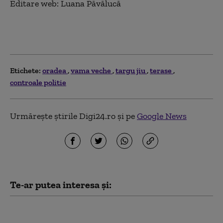
Editare web: Luana Păvălucă
Etichete:
oradea
vama veche
targu jiu
terase
controale politie
Urmărește știrile Digi24.ro și pe
Google News
Te-ar putea interesa și:
Patru mari orașe au
început deja să aplice