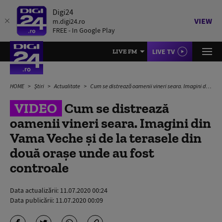
Digi24
VIEW
m.digi24.ro
FREE - In Google Play
LIVE TV
LIVE FM
HOME
Știri
Actualitate
Cum se distrează oamenii vineri seara. Imagini din Vama Veche și de la terasele din două orașe unde au fost controale
VIDEO
Cum se distrează
oamenii vineri seara. Imagini din
Vama Veche și de la terasele din
două orașe unde au fost
controale
Data actualizării:
11.07.2020 00:24
Data publicării:
11.07.2020 00:09