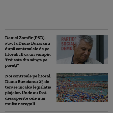
măsuri pentru
limitarea consumului
de curent electric. Ce
va face Capitala
Daniel Zamfir (PSD),
atac la Diana Buzoianu
după controalele de pe
litoral: „E ca un vampir.
Trăiește din sânge pe
pereți”
Noi controale pe litoral.
Diana Buzoianu: 23 de
terase încalcă legislația
plajelor. Unde au fost
descoperite cele mai
multe nereguli