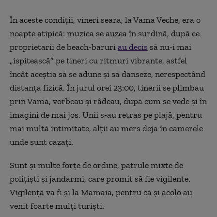
În aceste condiții, vineri seara, la Vama Veche, era o
noapte atipică: muzica se auzea în surdină, după ce
proprietarii de beach-baruri
au decis
să nu-i mai
„ispitească” pe tineri cu ritmuri vibrante, astfel
încât aceștia să se adune și să danseze, nerespectând
distanța fizică. În jurul orei 23:00, tinerii se plimbau
prin Vamă, vorbeau și râdeau, după cum se vede și în
imagini de mai jos. Unii s-au retras pe plajă, pentru
mai multă intimitate, alții au mers deja în camerele
unde sunt cazați.
Sunt și multe forțe de ordine, patrule mixte de
polițiști și jandarmi, care promit să fie vigilente.
Vigilență va fi și la Mamaia, pentru că și acolo au
venit foarte mulți turiști.