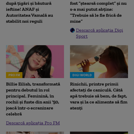
după țigări și băutură
fost ”ștearsă complet” și nu
ieftine! ANAF și
s-a mai putut abține:
Autoritatea Vamală au
”Trebuie să le fie frică de
stabilit noi reguli
mine”
Descarcă aplicația Digi
Sport
PRO FM
DIGI WORLD
Billie Eilish, transformată
Rinichii, printre primii
pentru debutul în rol
afectați de caniculă. Câtă
principal. Feminină, în
apă trebuie să bem, de fapt,
rochii și fuste din anii '50,
vara și la ce alimente să fim
joacă într-o ecranizare
atenți
celebră
Descarcă aplicația Pro FM