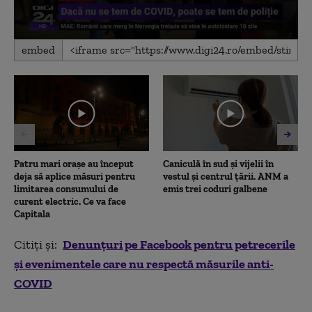
0
embed
seconds
of
4
minutes,
13
seconds
Patru mari orașe au început
Caniculă în sud și vijelii în
deja să aplice măsuri pentru
vestul și centrul țării. ANM a
limitarea consumului de
emis trei coduri galbene
curent electric. Ce va face
Capitala
Citiți și:
Denunțuri pe Facebook pentru petrecerile
și evenimentele care nu respectă măsurile anti-
COVID