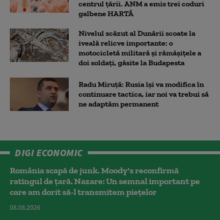
centrul țării. ANM a emis trei coduri
galbene HARTĂ
Nivelul scăzut al Dunării scoate la
iveală relicve importante: o
motocicletă militară și rămășițele a
doi soldați, găsite la Budapesta
Radu Miruță: Rusia își va modifica în
continuare tactica, iar noi va trebui să
ne adaptăm permanent
DIGI ECONOMIC
România scapă de junk. Moody's reconfirmă
ratingul de țară. Nazare: Un semnal important pe
care am dorit să-l transmitem piețelor
08.08.2026