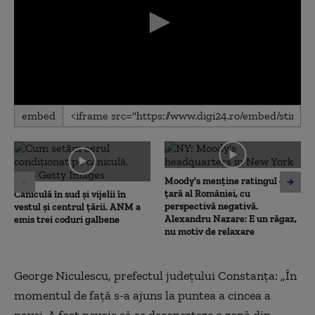
0
embed
seconds
of
0
seconds
Moody's menține ratingul de
țară al României, cu
Caniculă în sud și vijelii în
perspectivă negativă.
vestul și centrul țării. ANM a
Alexandru Nazare: E un răgaz,
emis trei coduri galbene
nu motiv de relaxare
George Niculescu, prefectul judeţului Constanţa: „În
momentul de faţă s-a ajuns la puntea a cincea a
navei. A fost nevoie să se decoperteze o zonă din