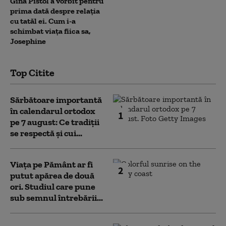
Gina Pistol a vorbit pentru
prima dată despre relația
cu tatăl ei. Cum i-a
schimbat viața fiica sa,
Josephine
Top Citite
Sărbătoare importantă
în calendarul ortodox
1
pe 7 august: Ce tradiții
se respectă și cui...
Viața pe Pământ ar fi
2
putut apărea de două
ori. Studiul care pune
sub semnul întrebării...