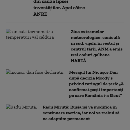
din cauza lipsei
investițiilor. Apel către
ANRE
Ziua extremelor
meteorologice: caniculă
în sud, vijelii în vestul și
centrul țării. ANM a emis
trei coduri galbene
HARTĂ
Mesajul lui Nicușor Dan
după decizia Moody’s
privind ratingul de țară: „A
confirmat pașii importanți
pe care România i-a făcut”
Radu Miruță: Rusia își va modifica în
continuare tactica, iar noi va trebui să
ne adaptăm permanent