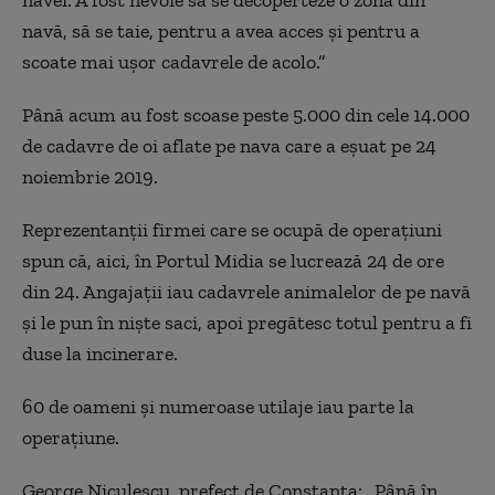
navă, să se taie, pentru a avea acces şi pentru a
scoate mai uşor cadavrele de acolo.”
Până acum au fost
scoase
peste 5
.
000
din cele 14.000
de cadavre de oi aflate pe nava care a e
ș
uat
pe 24
noiembrie 2019.
Reprezentanţii firmei care se ocupă de operaţiuni
spun că, aici, în Portul Midia se lucrează 24 de ore
din 24. Angajaţii iau cadavrele animalelor de pe navă
şi le pun în nişte saci, apoi pregătesc totul pentru a fi
duse la incinerare.
60 de oameni și numeroase utilaje iau parte la
operațiune.
George Niculescu, prefect de Constanţa: „Până în