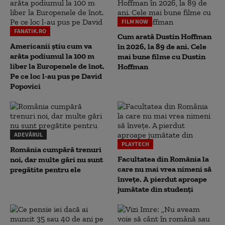
FILM NOW
FANATIK.RO
Cum arată Dustin Hoffman
Americanii știu cum va
în 2026, la 89 de ani. Cele
arăta podiumul la 100 m
mai bune filme cu Dustin
liber la Europenele de înot.
Hoffman
Pe ce loc l-au pus pe David
Popovici
ADEVĂRUL
PLAYTECH
România cumpără trenuri
Facultatea din România la
noi, dar multe gări nu sunt
care nu mai vrea nimeni să
pregătite pentru ele
înveţe. A pierdut aproape
jumătate din studenţi