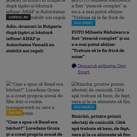
GANDUL.RO
DIGI SPORT
Adio, drumuri în Bulgaria
FOTO Mihaela Rădulescu a
după țigări și băutură
fost ”ștearsă complet” și nu
ieftine! ANAF și
s-a mai putut abține:
Autoritatea Vamală au
”Trebuie să le fie frică de
stabilit noi reguli
mine”
Descarcă aplicația Digi
Sport
DIGI WORLD
PRO FM
Rinichii, printre primii
“Cine a spus că Bond era
afectați de caniculă. Câtă
bărbat?” Loredana Groza
apă trebuie să bem, de fapt,
și-a creat propria scenă de
vara și la ce alimente să fim