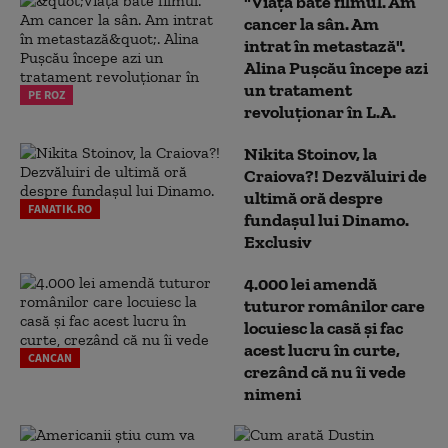
"Viața bate filmul. Am
cancer la sân. Am
intrat în metastază".
Alina Pușcău începe azi
un tratament
PE ROZ
revoluționar în L.A.
Nikita Stoinov, la
Craiova?! Dezvăluiri de
ultimă oră despre
FANATIK.RO
fundașul lui Dinamo.
Exclusiv
4.000 lei amendă
tuturor românilor care
locuiesc la casă și fac
acest lucru în curte,
CANCAN
crezând că nu îi vede
nimeni