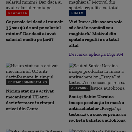
NEWSWEEK
DIGI FM
Ce pensie iei dacă ai muncit
Vizi Imre: „Nu aveam voie
35 sau 40 de ani pe salariul
să cânt în română sau
minim? Dar dacă ai avut
maghiară.” Motivul din
salariul mediu pe țară?
spatele regulii e cu totul
altul
Descarcă aplicația Digi FM
EDITIADEDIMINEATA.RO
ADEVARUL
Niciun stat nu a activat
Scut și Sabie: Ucraina
mecanismul UE anti-
începe producția în masă a
dezinformare în timpul
antirachetelor „Freyja” și
crizei din Ceuta
testează cu succes prima sa
rachetă balistică autohtonă