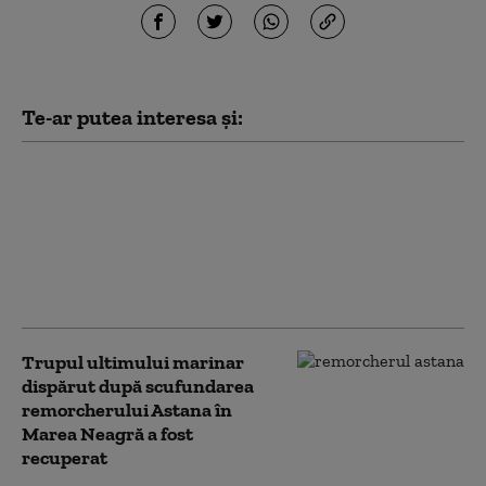
Te-ar putea interesa și:
Nou record de
temperatură în Franța:
Drumuri închise din
cauza caniculei care
topește asfaltul. Nici
trenurile nu mai circulă
Trupul ultimului marinar
dispărut după scufundarea
remorcherului Astana în
Marea Neagră a fost
recuperat