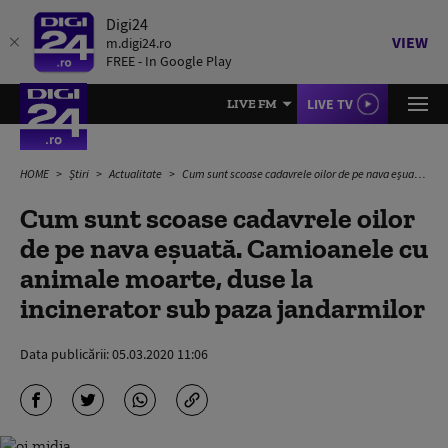
Digi24
VIEW
m.digi24.ro
FREE - In Google Play
LIVE TV
LIVE FM
HOME
Știri
Actualitate
Cum sunt scoase cadavrele oilor de pe nava eşuată. Camioanele cu animale moarte, duse la incinerator sub paza jandarmilor
Cum sunt scoase cadavrele oilor
de pe nava eşuată. Camioanele cu
animale moarte, duse la
incinerator sub paza jandarmilor
Data publicării:
05.03.2020 11:06