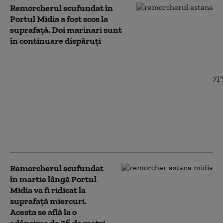
Remorcherul scufundat în
Portul Midia a fost scos la
suprafață. Doi marinari sunt
în continuare dispăruţi
Trupul unui marinar
dispărut după
scufundarea
remorcherului la Midia
a fost găsit. Continuă
misiunea de
recuperare a navei
Remorcherul scufundat
în martie lângă Portul
Midia va fi ridicat la
suprafaţă miercuri.
Acesta se află la o
adâncime de 26 de metri