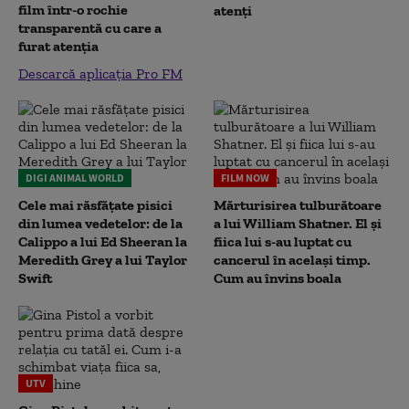
film într-o rochie
atenți
transparentă cu care a
furat atenția
Descarcă aplicația Pro FM
DIGI ANIMAL WORLD
FILM NOW
Cele mai răsfățate pisici
Mărturisirea tulburătoare
din lumea vedetelor: de la
a lui William Shatner. El și
Calippo a lui Ed Sheeran la
fiica lui s-au luptat cu
Meredith Grey a lui Taylor
cancerul în același timp.
Swift
Cum au învins boala
UTV