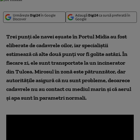
Urmărește
Digi24
în Google
Adaugă
Digi24
ca sursă preferată în
Discover
Google
Trei punţi ale navei eşuate în Portul Midia au fost
eliberate de cadavrele oilor, iar specialiştii
estimează că alte două punţi vor fi golite astăzi. În
fiecare zi, ele sunt transportate la un incinerator
din Tulcea. Mirosul în zonă este pătrunzător, dar
autorităţile asigură că nu sunt probleme, deoarece
cadavrele nu au contact cu mediul marin şi că aerul
şi apa sunt în parametri normali.