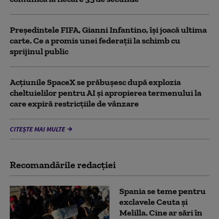
Președintele FIFA, Gianni Infantino, îşi joacă ultima
carte. Ce a promis unei federații la schimb cu
sprijinul public
Acţiunile SpaceX se prăbuşesc după explozia
cheltuielilor pentru AI şi apropierea termenului la
care expiră restricţiile de vânzare
CITEȘTE MAI MULTE
Recomandările redacţiei
Spania se teme pentru
exclavele Ceuta și
Melilla. Cine ar sări în