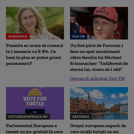
NEWSWEEK
DIGI FM
Pensiile ar urma să crească
Un fost pilot de Formula 1
la 1 ianuarie cu 6-8%. Ce
face un apel emoționant
bani în plus ar putea primi
către familia lui Michael
pensionarii?
Schumacher: "Indiferent de
starea lui, vreau să-l văd"
Descarcă aplicația Digi FM
EDITIADEDIMINEATA.RO
ADEVARUL
Parlamentul European a
Orașul european superb de
lansat un joc gratuit în care
care mulți turiști nu au