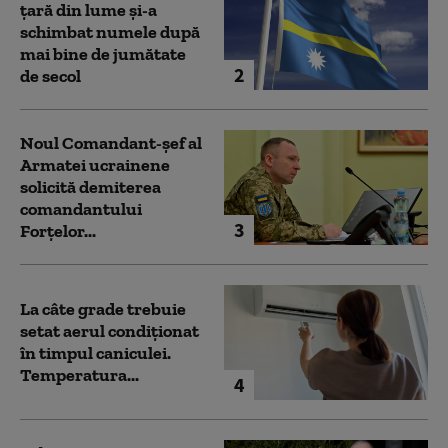
țară din lume și-a
schimbat numele după
mai bine de jumătate
2
de secol
Noul Comandant-șef al
Armatei ucrainene
solicită demiterea
comandantului
3
Forțelor...
La câte grade trebuie
setat aerul condiționat
în timpul caniculei.
Temperatura...
4