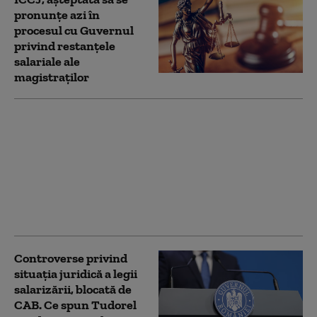
pronunţe azi în
procesul cu Guvernul
privind restanţele
salariale ale
magistraţilor
Federația SANITAS nu
mai merge la discuțiile
de la Ministerul
Muncii. Hușanu:
„Legea va fi contestată
la CCR dacă ajunge în
Parlament”
Controverse privind
situația juridică a legii
salarizării, blocată de
CAB. Ce spun Tudorel