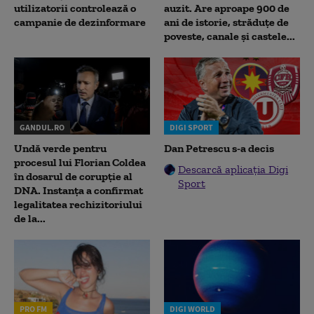
utilizatorii controlează o
auzit. Are aproape 900 de
campanie de dezinformare
ani de istorie, străduțe de
poveste, canale și castele...
GANDUL.RO
DIGI SPORT
Undă verde pentru
Dan Petrescu s-a decis
procesul lui Florian Coldea
Descarcă aplicația Digi
în dosarul de corupție al
Sport
DNA. Instanța a confirmat
legalitatea rechizitoriului
de la...
PRO FM
DIGI WORLD