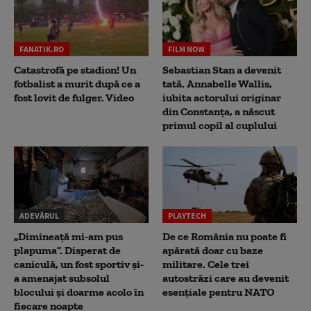
FANATIK.RO
FILM NOW
Catastrofă pe stadion! Un
Sebastian Stan a devenit
fotbalist a murit după ce a
tată. Annabelle Wallis,
fost lovit de fulger. Video
iubita actorului originar
din Constanța, a născut
primul copil al cuplului
ADEVĂRUL
PLAYTECH
„Dimineață mi-am pus
De ce România nu poate fi
plapuma”. Disperat de
apărată doar cu baze
caniculă, un fost sportiv și-
militare. Cele trei
a amenajat subsolul
autostrăzi care au devenit
blocului și doarme acolo în
esențiale pentru NATO
fiecare noapte