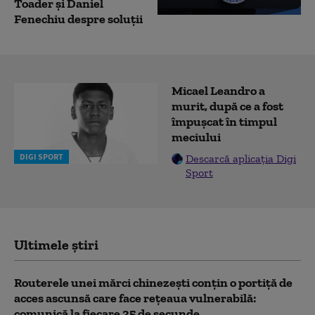
Toader și Daniel
Fenechiu despre soluții
Micael Leandro a
murit, după ce a fost
împușcat în timpul
meciului
DIGI SPORT
Descarcă aplicația Digi
Sport
Ultimele știri
Routerele unei mărci chinezești conțin o portiță de
acces ascunsă care face rețeaua vulnerabilă:
comunică la fiecare 35 de secunde