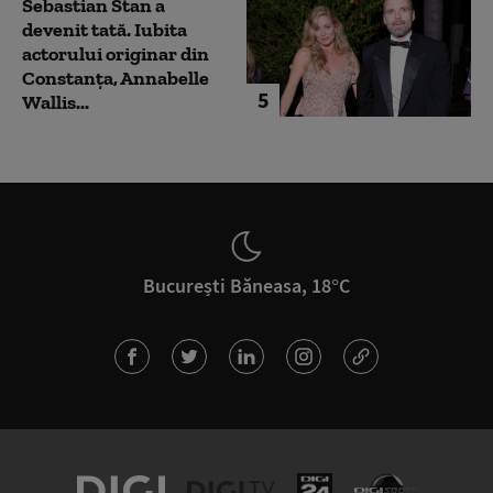
Sebastian Stan a
devenit tată. Iubita
actorului originar din
Constanța, Annabelle
5
Wallis...
București Băneasa, 18°C