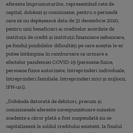
aferente împrumuturilor, reprezentând rate de
capital, dobânzi şi comisioane, pentru o perioadă
care să nu depăşească data de 31 decembrie 2020,
pentru unii beneficiari ai creditelor acordate de
instituţii de credit şi instituţii financiare nebancare,
pe fondul posibilelor dificultăţi pe care aceştia le-ar
putea întâmpina în rambursare ca urmare a
efectelor pandemiei COVID-19 (persoane fizice,
persoane fizice autorizate, întreprinderi individuale,
întreprinderi familiale, întreprinderi mici şi mijlocii,
IFN-uri).
„
Dobânda datorată de debitori, precum şi
comisioanele aferente corespunzătoare sumelor
scadente a căror plată a fost suspendată nu se
capitalizează la soldul creditului existent, la finalul