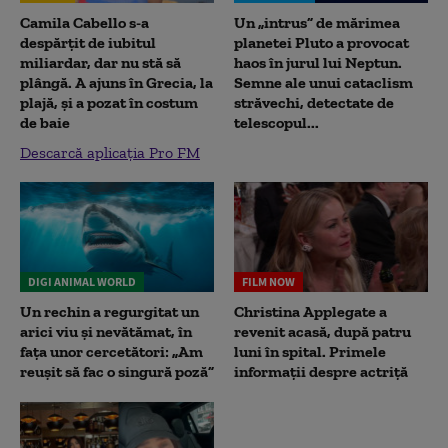
Camila Cabello s-a
Un „intrus” de mărimea
despărțit de iubitul
planetei Pluto a provocat
miliardar, dar nu stă să
haos în jurul lui Neptun.
plângă. A ajuns în Grecia, la
Semne ale unui cataclism
plajă, și a pozat în costum
străvechi, detectate de
de baie
telescopul...
Descarcă aplicația Pro FM
DIGI ANIMAL WORLD
FILM NOW
Un rechin a regurgitat un
Christina Applegate a
arici viu și nevătămat, în
revenit acasă, după patru
fața unor cercetători: „Am
luni în spital. Primele
reușit să fac o singură poză”
informații despre actriță