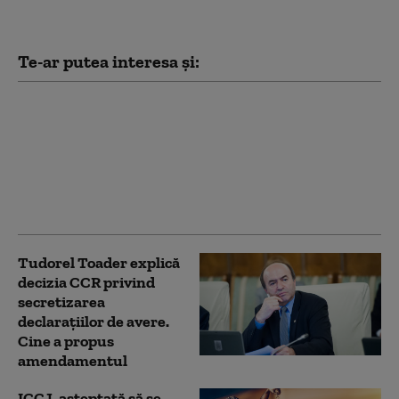
Te-ar putea interesa și:
„Președintele trebuie
să forțeze formarea
guvernului”. Augustin
Zegrean: Atitudinea lui
Nicușor Dan este în
afara Constituției
Tudorel Toader explică
decizia CCR privind
secretizarea
declarațiilor de avere.
Cine a propus
amendamentul
ICCJ, așteptată să se