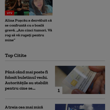
UTV
Alina Pușcău a dezvăluit că
se confruntă cu o boală
gravă. „Am cinci tumori. Vă
rog să vă rugați pentru
mine”
Top Citite
Până când mai poate fi
folosit buletinul vechi.
Autoritățile au stabilit
pentru cine se...
1
A treia cea mai mică