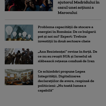
ajutorul Madridului în
cazul unei acțiuni a
Marocului
Problema capacității de stocare a
energiei în România: De ce bulgarii
pot și noi nu? Expert: Trebuie
investiții în două sectoare cheie
„Axa Rezistenței” revine în forță. De
ce nu au reușit SUA și Israelul să
slăbească rețeaua condusă de Iran
Ce schimbări propune Legea
Integrității. Digitalizarea
declarațiilor de avere, respinsă de
politicieni: „Nu toată lumea e
capabilă”