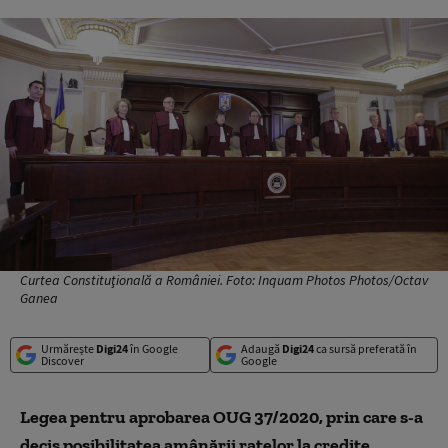
Curtea Constituţională a României. Foto: Inquam Photos Photos/Octav
Ganea
Urmărește
Digi24
în Google
Adaugă
Digi24
ca sursă preferată în
Discover
Google
Legea pentru aprobarea OUG 37/2020,
prin care s-a
decis posibilitatea amânării ratelor la credite