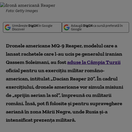
Foto: Getty Images
Urmărește
Digi24
în Google
Adaugă
Digi24
ca sursă preferată în
Discover
Google
Dronele americane MQ-9 Reaper, modelul care a
lansat rachetele care l-au ucis pe generalul iranian
Qassem Soleimani, au fost
aduse la Câmpia Turzii
oficial pentru un exercițiu militar româno-
american, intitulat „Dacian Reaper 20”. În cadrul
exercițiului, dronele americane vor simula misiuni
de „sprijin aerian la sol”, împreună cu militarii
români. Însă, pot fi folosite și pentru supraveghere
aeriană în zona Mării Negre, unde Rusia și-a
intensificat prezența militară.