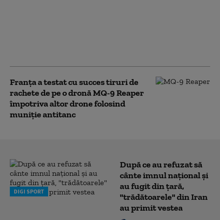
Reacția Ministerului
Apărării după dezvăluirile
că zeci de conturi de e-mail
ale Forțelor Aeriene au fost
sparte de hackeri ruși
Franţa a testat cu succes tiruri de
rachete de pe o dronă MQ-9 Reaper
împotriva altor drone folosind
muniție antitanc
După ce au refuzat să
cânte imnul naţional şi
au fugit din ţară,
DIGI SPORT
"trădătoarele" din Iran
au primit vestea