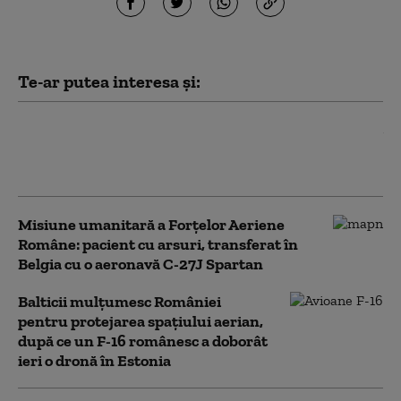
Te-ar putea interesa și:
Militarii români care au doborât
drone în România și Estonia au fost
înaintaţi în grad în mod excepţional
Misiune umanitară a Forțelor Aeriene
Române: pacient cu arsuri, transferat în
Belgia cu o aeronavă C-27J Spartan
Balticii mulțumesc României
pentru protejarea spațiului aerian,
după ce un F-16 românesc a doborât
ieri o dronă în Estonia