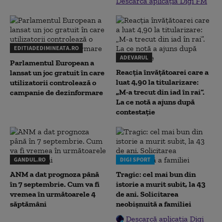
Descarcă aplicația Digi FM
EDITIADEDIMINEATA.RO
ADEVARUL
Parlamentul European a
Reacția învățătoarei care a
lansat un joc gratuit în care
luat 4,90 la titularizare:
utilizatorii controlează o
„M-a trecut din iad în rai”.
campanie de dezinformare
La ce notă a ajuns după
contestație
GANDUL.RO
DIGI SPORT
ANM a dat prognoza până
Tragic: cel mai bun din
în 7 septembrie. Cum va fi
istorie a murit subit, la 43
vremea în următoarele 4
de ani. Solicitarea
săptămâni
neobișnuită a familiei
Descarcă aplicația Digi