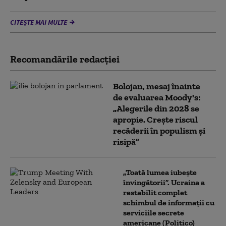
CITEȘTE MAI MULTE
Recomandările redacţiei
Bolojan, mesaj înainte
de evaluarea Moody's:
„Alegerile din 2028 se
apropie. Crește riscul
recăderii în populism și
risipă”
„Toată lumea iubește
învingătorii”. Ucraina a
restabilit complet
schimbul de informații cu
serviciile secrete
americane (Politico)