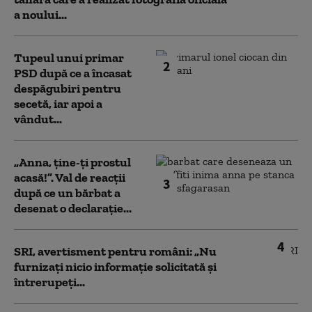
a noului...
Tupeul unui primar
2
PSD după ce a încasat
despăgubiri pentru
secetă, iar apoi a
vândut...
„Anna, ţine-ţi prostul
acasă!”. Val de reacții
3
după ce un bărbat a
desenat o declarație...
4
SRI, avertisment pentru români: „Nu
furnizați nicio informație solicitată și
întrerupeți...