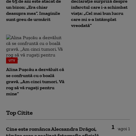
de 65 de ani este atacat de
declarație surpriză despre
un bizon: „Era chiar
infarctul care i-a schimbat
deasupra mea”. Imaginile
viața: „Cel mai bun lucru
sunt greu de urmărit
care mi s-a întâmplat
vreodată”
UTV
Alina Pușcău a dezvăluit că
se confruntă cu o boală
gravă. „Am cinci tumori. Vă
rog să vă rugați pentru
mine”
Top Citite
1
Cine este românca Alecsandra Drăgoi,
tânăra care a realizat fotografia oficială