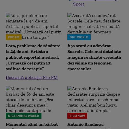
Sport
PRO FM
DIGI WORLD
Lora, probleme de sănătate
Așa arată cu adevărat
la 44 de ani. Artista a
Soarele. Cele mai detaliate
publicat raportul medical:
imagini realizate vreodată
„Urmează cel puțin 10
dezvăluie un fenomen
ședințe de terapie”
spectaculos
Descarcă aplicația Pro FM
DIGI ANIMAL WORLD
FILM NOW
Momentul când un bărbat
Antonio Banderas,