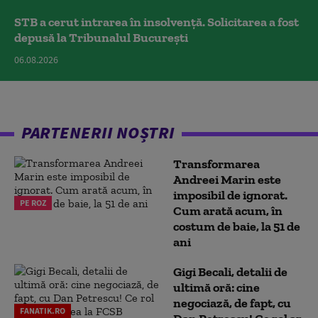
STB a cerut intrarea în insolvență. Solicitarea a fost
depusă la Tribunalul București
06.08.2026
PARTENERII NOȘTRI
Transformarea
Andreei Marin este
imposibil de ignorat.
PE ROZ
Cum arată acum, în
costum de baie, la 51 de
ani
Gigi Becali, detalii de
ultimă oră: cine
negociază, de fapt, cu
FANATIK.RO