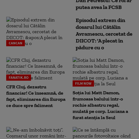
Dan Petrescu! Ce rol ar
putea avea la FCSB
Episodul extrem din
dosarul lui Cătălin
Avramescu, cercetat de
DIICOT: 'A plecat în
CANCAN
pădure cu o
FANATIK.RO
FILM NOW
CFR Cluj, dezastru
Soția lui Matt Damon,
financiar! Ce înseamnă, de
frumoasa balului într-o
fapt, eliminarea din Europa
rochie albastru regal,
ce duce spre faliment
mulată pe corp. Luciana a
furat atenția la Seul