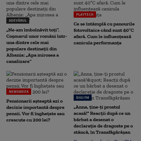
PLAYTECH
ADEVĂRUL
Ce se întâmplă cu panourile
„Ne-am îmbolnăvit toți”.
fotovoltaice când sunt 40°C
Coșmarul unor români într-
afară. Cum le influențează
una dintre cele mai
canicula performanța
populare destinații din
Albania: „Apa mirosea a
canalizare”
NEWSWEEK
DIGI FM
Pensionarii așteaptă azi o
„Anna, ţine-ţi prostul
decizie importantă despre
acasă!" Reacţii după ce un
pensii. Vor fi înghețate sau
bărbat a desenat o
crescute cu 200 lei?
declaraţie de dragoste pe o
stâncă, în Transfăgărăşan