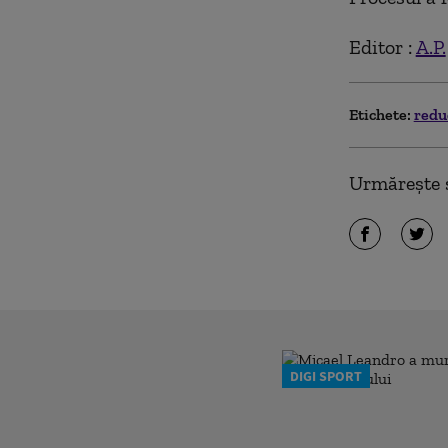
Editor :
A.P.
Etichete:
redu
Urmărește ș
DIGI SPORT