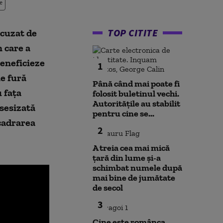
e
TOP CITITE
acuzat de
n care a
beneficieze
1
e fură
Până când mai poate fi
u fața
folosit buletinul vechi.
Autoritățile au stabilit
 sesizată
pentru cine se...
cadrarea
2
A treia cea mai mică
țară din lume și-a
schimbat numele după
mai bine de jumătate
de secol
3
Cine este românca