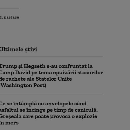
Ultimele știri
Trump şi Hegseth s-au confruntat la
Camp David pe tema epuizării stocurilor
de rachete ale Statelor Unite
(Washington Post)
Ce se întâmplă cu anvelopele când
asfaltul se încinge pe timp de caniculă.
Greșeala care poate provoca o explozie
în mers