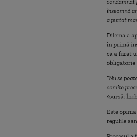
condamnat pe
înseamnă ame
a purtat ma
Dilema a ap
în primă ins
că a furat 
obligatorie 
”Nu se poate
comite presu
<sursă: Înc
Este opinia 
regulile san
Procesul a 