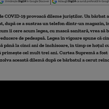
Urmărește
Digi24
în Google Discover
Adaugă
Digi24
ca sursă preferată în Googl
e COVID-19 provoacă dileme juriștilor. Un bărbat 
cat, după ce a sustras un telefon dintr-un magazin, î
 cum îi cere acum legea, cu mască sanitară, vrea să 
educere de pedeapsă. Legea în vigoare spune că cin
ă până la cinci ani de închisoare, în timp ce hoțul c
 primește cel mult trei ani. Curtea Supremă a fost
zolva această dilemă după ce bărbatul a cerut reîn
.