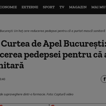
CONOMIE
EXTERNE
SPORT
TV
MAGAZIN
MAI MU
 București: Un hoț cere reducerea pedepsei pentru că a purtat mască sanitară
 Curtea de Apel București
cerea pedepsei pentru că 
nitară
8:40
 de supraveghere dintr-o farmacie. Foto: Captură video