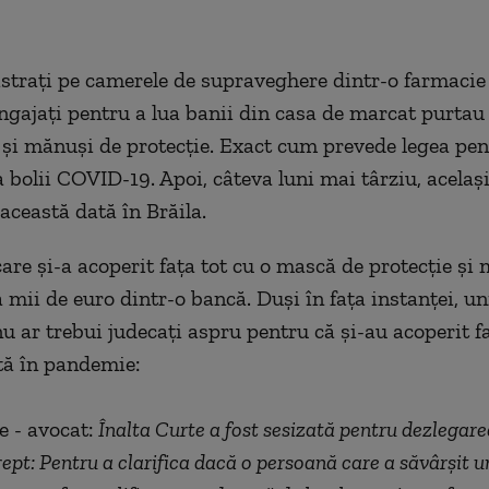
istrați pe camerele de supraveghere dintr-o farmacie
gajați pentru a lua banii din casa de marcat purta
 și mănuși de protecție. Exact cum prevede legea pen
 bolii COVID-19. Apoi, câteva luni mai târziu, acela
această dată în Brăila.
are și-a acoperit fața tot cu o mască de protecție și
 mii de euro dintr-o bancă. Duși în fața instanței, un
nu ar trebui judecați aspru pentru că și-au acoperit fa
tă în pandemie:
e - avocat:
Înalta Curte a fost sesizată pentru dezlegare
rept: Pentru a clarifica dacă o persoană care a săvârșit un