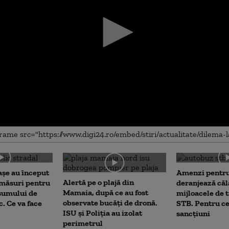
me
așe au început
Amenzi pentru
Alertă pe o plajă din
 măsuri pentru
deranjează călă
Mamaia, după ce au fost
sumului de
mijloacele de 
observate bucăți de dronă.
c. Ce va face
STB. Pentru ce
ISU și Poliția au izolat
sancțiuni
perimetrul