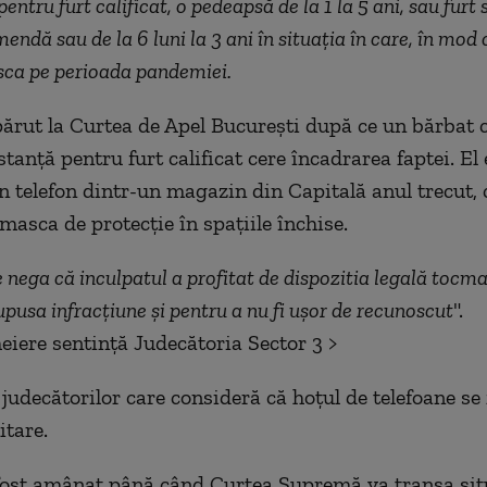
ntru furt calificat, o pedeapsă de la 1 la 5 ani, sau furt
ndă sau de la 6 luni la 3 ani în situația în care, în mod 
sca pe perioada pandemiei.
ărut la Curtea de Apel București după ce un bărbat
tanță pentru furt calificat cere încadrarea faptei. El
un telefon dintr-un magazin din Capitală anul trecut,
masca de protecție în spațiile închise.
 nega că inculpatul a profitat de dispozitia legală tocma
pusa infracțiune și pentru a nu fi ușor de recunoscut
".
heiere sentință Judecătoria Sector 3 >
judecătorilor care consideră că hoțul de telefoane se 
itare.
fost amânat până când Curtea Supremă va tranșa sit