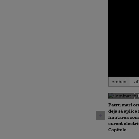
0
embed
seconds
of
0
seconds
Volu
90%
Patru mari or
deja să aplice
limitarea con
curent electri
Capitala