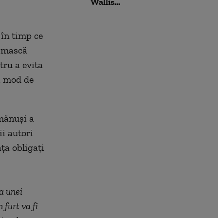
Wallis...
l-a atacat
 în timp ce
u mască
tru a evita
și mod de
 mănuși a
ii autori
ța obligați
a unei
 furt va fi