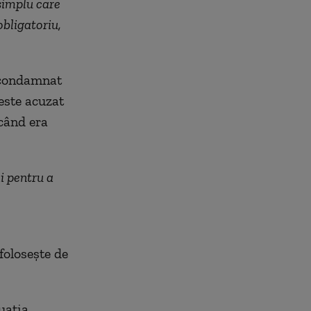
 simplu care
obligatoriu,
 condamnat
 este acuzat
 când era
i pentru a
folosește de
uația.