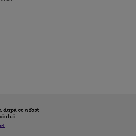
 după ce a fost
ciului
ort