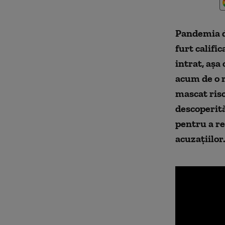
Pandemia d
furt califi
intrat, așa
acum de o r
mascat risc
descoperită
pentru a re
acuzațiilor