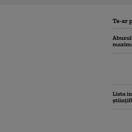
Te-ar p
Abuzul 
maximă 
Guvernu
posibil
deținuți
Lista in
științi
Scriito
pentru 
pentru 