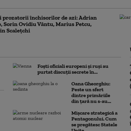
și prozatorii închisorilor de azi: Adrian
, Sorin Ovidiu Vântu, Marius Petcu,
in Scalețchi
Foști oficiali europeni și ruși au
purtat discuții secrete în...
Oana Gheorghiu:
Peste un sfert
dintre primăriile
din țară nu s-au...
Mișcare strategică a
Pentagonului. Cum
se pregătesc Statele
Unite...