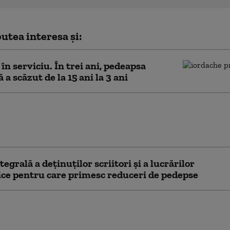
utea interesa și:
în serviciu. În trei ani, pedeapsa
a scăzut de la 15 ani la 3 ani
l discută miercuri eliminarea
ității reducerii pedepselor pentru
i care publică lucrări științifice
tegrală a deținuților scriitori și a lucrărilor
fice pentru care primesc reduceri de pedepse
ri din închisoare. Condamnații
corupție care scriu cărți
a-și reduce pedeapsa