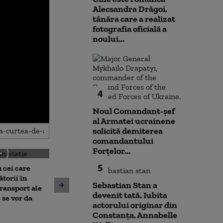
Alecsandra Drăgoi,
tânăra care a realizat
fotografia oficială a
noului...
4
Noul Comandant-șef
al Armatei ucrainene
solicită demiterea
comandantului
Forțelor...
5
 cei care
torii în
Sebastian Stan a
Un asistent medical din SUA
Jihadiști infilt
transport ale
devenit tată. Iubita
pune la pământ un pacient
migranții ajunș
 se vor da
actorului originar din
violent. Ce nu a știut
Constanța, Annabelle
bărbatul agresiv atunci când