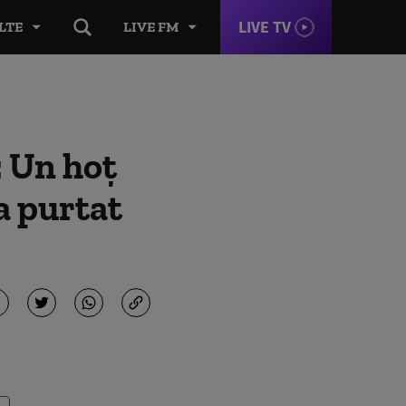
LIVE TV
LTE
LIVE FM
: Un hoț
a purtat