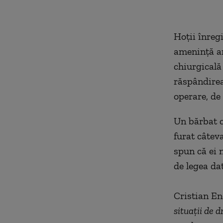
Hoții înreg
amenință an
chiurgicală
răspândirea
operare, de 
Un bărbat c
furat câteva
spun că ei 
de legea da
Cristian En
situații de d