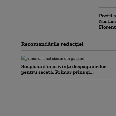
Poeții 
Năstase
Florent
Recomandările redacţiei
Suspiciuni în privința despăgubirilor
pentru secetă. Primar prins și...