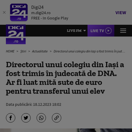
Digi24
VIEW
m.digi24.ro
FREE - In Google Play
LIVE TV
LIVE FM
HOME
Știri
Actualitate
Directorul unui colegiu din Iași a fost trimis în judecată de DNA. Ar fi luat mită sute de euro pentru transferul unui elev
Directorul unui colegiu din Iași a
fost trimis în judecată de DNA.
Ar fi luat mită sute de euro
pentru transferul unui elev
Data publicării:
18.12.2023 18:02