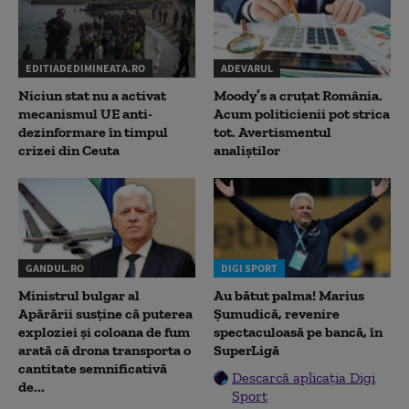
EDITIADEDIMINEATA.RO
ADEVARUL
Niciun stat nu a activat
Moody’s a cruțat România.
mecanismul UE anti-
Acum politicienii pot strica
dezinformare în timpul
tot. Avertismentul
crizei din Ceuta
analiștilor
GANDUL.RO
DIGI SPORT
Ministrul bulgar al
Au bătut palma! Marius
Apărării susține că puterea
Șumudică, revenire
exploziei și coloana de fum
spectaculoasă pe bancă, în
arată că drona transporta o
SuperLigă
cantitate semnificativă
Descarcă aplicația Digi
de...
Sport