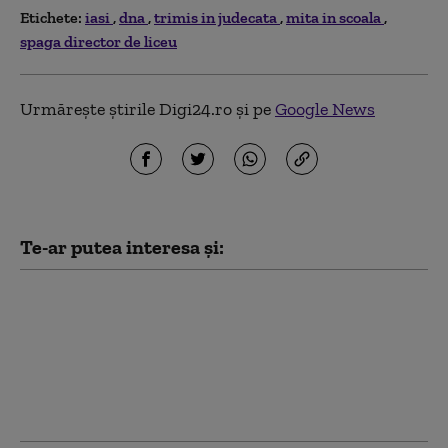
Etichete:
iasi
dna
trimis in judecata
mita in scoala
spaga director de liceu
Urmărește știrile Digi24.ro și pe
Google News
Te-ar putea interesa și:
Anchetă la un spital din
cauza numărului mare
de concedii medicale în
plin sezon estival: Unul
din 10 angajați a
anunțat că e bolnav