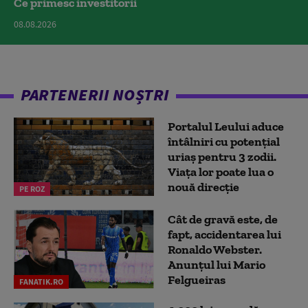
Ce primesc investitorii
08.08.2026
PARTENERII NOȘTRI
Portalul Leului aduce
întâlniri cu potențial
uriaș pentru 3 zodii.
Viața lor poate lua o
nouă direcție
PE ROZ
Cât de gravă este, de
fapt, accidentarea lui
Ronaldo Webster.
Anunțul lui Mario
Felgueiras
FANATIK.RO