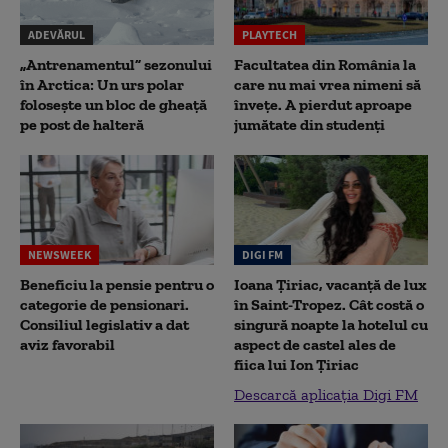
ADEVĂRUL
PLAYTECH
„Antrenamentul” sezonului
Facultatea din România la
în Arctica: Un urs polar
care nu mai vrea nimeni să
folosește un bloc de gheață
înveţe. A pierdut aproape
pe post de halteră
jumătate din studenţi
NEWSWEEK
DIGI FM
Beneficiu la pensie pentru o
Ioana Țiriac, vacanță de lux
categorie de pensionari.
în Saint-Tropez. Cât costă o
Consiliul legislativ a dat
singură noapte la hotelul cu
aviz favorabil
aspect de castel ales de
fiica lui Ion Țiriac
Descarcă aplicația Digi FM