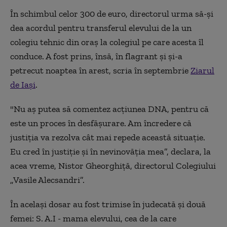
În schimbul celor 300 de euro, directorul urma să-și
dea acordul pentru transferul elevului de la un
colegiu tehnic din oraș la colegiul pe care acesta îl
conduce. A fost prins, însă, în flagrant și și-a
petrecut noaptea în arest, scria în septembrie
Ziarul
de Iași
.
"Nu aş putea să comentez acţiunea DNA, pentru că
este un proces în desfăşurare. Am încredere că
justiţia va rezolva cât mai repede această situaţie.
Eu cred în justiţie şi în nevinovăţia mea”, declara, la
acea vreme, Nistor Gheorghiţă, directorul Colegiului
„Vasile Alecsandri”.
În același dosar au fost trimise în judecată și două
femei: S. A.I - mama elevului, cea de la care