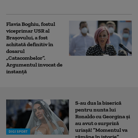
este căutat de poliție
Flavia Boghiu, fostul
viceprimar USR al
Brașovului, a fost
achitată definitiv în
dosarul
„Catacombelor”.
Argumentul invocat de
instanță
S-au dus la biserică
pentru nunta lui
Ronaldo cu Georgina și
au avut o surpriză
uriașă! ”Momentul va
DIGI SPORT
rămâne în istorie”