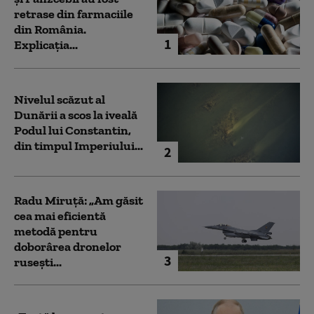
retrase din farmaciile
din România.
1
Explicația...
Nivelul scăzut al
Dunării a scos la iveală
Podul lui Constantin,
din timpul Imperiului...
2
Radu Miruță: „Am găsit
cea mai eficientă
metodă pentru
doborârea dronelor
3
rusești...