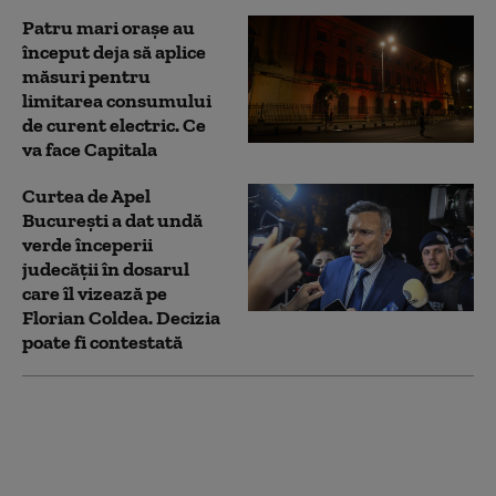
Patru mari orașe au
început deja să aplice
măsuri pentru
limitarea consumului
de curent electric. Ce
va face Capitala
Curtea de Apel
București a dat undă
verde începerii
judecății în dosarul
care îl vizează pe
Florian Coldea. Decizia
poate fi contestată
Un băiat de 12 ani din
Iași a fugit de acasă cu
căruţa tatălui său. El