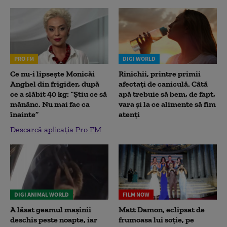
PRO FM
DIGI WORLD
Ce nu-i lipsește Monicăi
Rinichii, printre primii
Anghel din frigider, după
afectați de caniculă. Câtă
ce a slăbit 40 kg: “Știu ce să
apă trebuie să bem, de fapt,
mănânc. Nu mai fac ca
vara și la ce alimente să fim
înainte”
atenți
Descarcă aplicația Pro FM
DIGI ANIMAL WORLD
FILM NOW
A lăsat geamul mașinii
Matt Damon, eclipsat de
deschis peste noapte, iar
frumoasa lui soție, pe