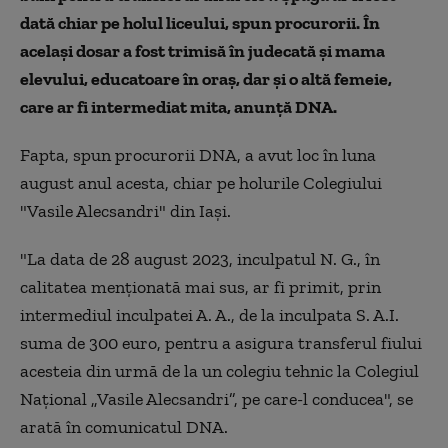
dată chiar pe holul liceului, spun procurorii.
În
același dosar a fost trimisă în judecată și mama
elevului, educatoare în oraș, dar și o altă femeie,
care ar fi intermediat mita, anunță DNA.
Fapta, spun procurorii DNA, a avut loc în luna
august anul acesta, chiar pe holurile Colegiului
"Vasile Alecsandri" din Iași.
"La data de 28 august 2023, inculpatul N. G., în
calitatea menționată mai sus, ar fi primit, prin
intermediul inculpatei A. A., de la inculpata S. A.I.
suma de 300 euro, pentru a asigura transferul fiului
acesteia din urmă de la un colegiu tehnic la Colegiul
Național „Vasile Alecsandri”, pe care-l conducea", se
arată în comunicatul DNA.