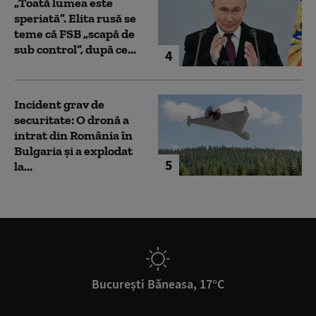
„Toată lumea este
speriată”. Elita rusă se
teme că FSB „scapă de
sub control”, după ce...
4
Incident grav de
securitate: O dronă a
intrat din România în
Bulgaria şi a explodat
5
la...
București Băneasa, 17°C