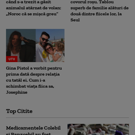
când s-a trezit a găsit
covorul roșu. Tablou
animalul atârnat de volan:
superb de familie alături de
„Noroc că se mișcă greu”
două dintre fiicele lor, la
Seul
UTV
Gina Pistol a vorbit pentru
prima dată despre relația
cu tatăl ei. Cum i-a
schimbat viața fiica sa,
Josephine
Top Citite
Medicamentele Colebil
și Panzcebil au fost