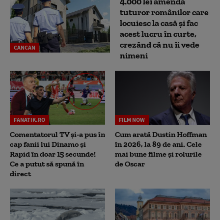
4.000 lei amendă
tuturor românilor care
locuiesc la casă și fac
acest lucru în curte,
crezând că nu îi vede
CANCAN
nimeni
FANATIK.RO
FILM NOW
Comentatorul TV și-a pus în
Cum arată Dustin Hoffman
cap fanii lui Dinamo și
în 2026, la 89 de ani. Cele
Rapid în doar 15 secunde!
mai bune filme și rolurile
Ce a putut să spună în
de Oscar
direct