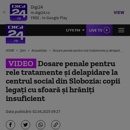
Digi24
VIEW
m.digi24.ro
FREE - In Google Play
LIVE TV
LIVE FM
HOME
Știri
Actualitate
Dosare penale pentru rele tratamente și delapidare la centrul social din Slobozia: copii legați cu sfoară și hrăniți insuficient
VIDEO
Dosare penale pentru
rele tratamente și delapidare la
centrul social din Slobozia: copii
legați cu sfoară și hrăniți
insuficient
Data publicării:
02.04.2025 09:27