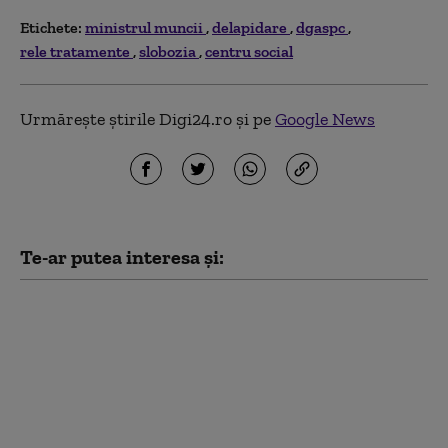
Etichete:
ministrul muncii
delapidare
dgaspc
rele tratamente
slobozia
centru social
Urmărește știrile Digi24.ro și pe
Google News
Te-ar putea interesa și:
O femeie a fost trimisă
în judecată după ce a
delapidat Electrica
Serv cu 4,5 milioane de
lei. Procurorii au
descris schema folosită