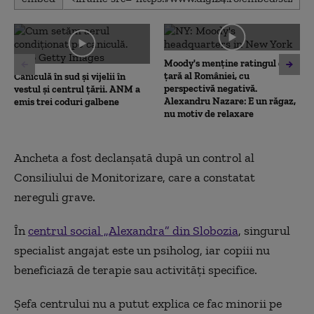
seconds
of
0
seconds
Moody's menține ratingul de
țară al României, cu
Caniculă în sud și vijelii în
perspectivă negativă.
vestul și centrul țării. ANM a
Alexandru Nazare: E un răgaz,
emis trei coduri galbene
nu motiv de relaxare
Ancheta a fost declanșată după un control al
Consiliului de Monitorizare, care a constatat
nereguli grave.
În
centrul social „Alexandra” din Slobozia
, singurul
specialist angajat este un psiholog, iar copiii nu
beneficiază de terapie sau activități specifice.
Șefa centrului nu a putut explica ce fac minorii pe