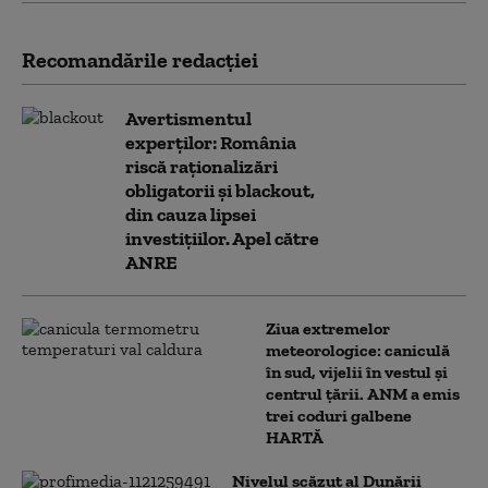
Recomandările redacţiei
Avertismentul
experților: România
riscă raționalizări
obligatorii și blackout,
din cauza lipsei
investițiilor. Apel către
ANRE
Ziua extremelor
meteorologice: caniculă
în sud, vijelii în vestul și
centrul țării. ANM a emis
trei coduri galbene
HARTĂ
Nivelul scăzut al Dunării