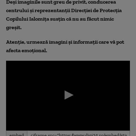
Deși imaginile sunt greu de privit, conducerea
centrului și reprezentanții Direcției de Protecția
Copilului Ialomița susțin că nu au făcut nimic
greșit.
Atenție, urmează imagini și informații care vă pot
afecta emoțional.
0
embed