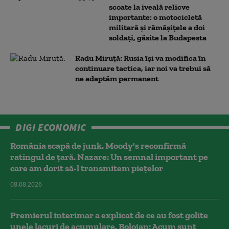
scoate la iveală relicve
importante: o motocicletă
militară și rămășițele a doi
soldați, găsite la Budapesta
Radu Miruță: Rusia își va modifica în
continuare tactica, iar noi va trebui să
ne adaptăm permanent
DIGI ECONOMIC
România scapă de junk. Moody's reconfirmă
ratingul de țară. Nazare: Un semnal important pe
care am dorit să-l transmitem piețelor
08.08.2026
Premierul interimar a explicat de ce au fost golite
unele lacuri de acumulare. Bolojan: Acum sunt