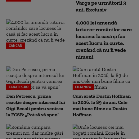
Varga pe următorii 3
ani. Exclusiv
4.000 lei amendă
tuturor românilor care
locuiesc la casă și fac
acest lucru în curte,
CANCAN
crezând că nu îi vede
nimeni
FANATIK.RO
FILM NOW
Dan Petrescu, prima
Cum arată Dustin Hoffman
reacție despre interesul lui
în 2026, la 89 de ani. Cele
Gigi Becali pentru venirea
mai bune filme cu Dustin
la FCSB: „Pot să vă spun”
Hoffman