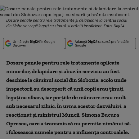
Dosare penale pentru rele tratamente și delapidare la centrul social
din Slobozia: copii legați cu sfoară și hrăniți insuficient. Foto. Digi24
Urmărește
Digi24
în Google
Adaugă
Digi24
ca sursă preferată în
Discover
Google
Dosare penale pentru rele tratamente aplicate
minorilor, delapidare și abuz în serviciu au fost
deschise la căminul social din Slobozia, acolo unde
inspectorii au descoperit că unii copii erau ținuți
legați cu sfoara, iar porțiile de mâncare erau mult
sub necesarul zilnic. În urma acestor dezvăluiri, a
reacționat și ministrul Muncii, Simona Bucura
Oprescu, care a transmis că nu permite nimănui să-
i folosească numele pentru a influența controalele.