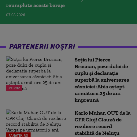
reumplute aceste baraje
07.08.2026
PARTENERII NOȘTRI
Soția lui Pierce
Brosnan, poze dulci de
cuplu și declarație
superbă la aniversarea
căsniciei: Abia aștept
PE ROZ
următorii 25 de ani
împreună
Karlo Muhar, OUT de la
CFR Cluj! Clauză de
reziliere record
stabilită de Neluțu
FANATIK.RO