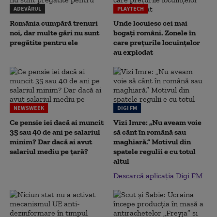
ADEVĂRUL
PLAYTECH
România cumpără trenuri
Unde locuiesc cei mai
noi, dar multe gări nu sunt
bogați români. Zonele în
pregătite pentru ele
care prețurile locuințelor
au explodat
NEWSWEEK
DIGI FM
Ce pensie iei dacă ai muncit
Vizi Imre: „Nu aveam voie
35 sau 40 de ani pe salariul
să cânt în română sau
minim? Dar dacă ai avut
maghiară.” Motivul din
salariul mediu pe țară?
spatele regulii e cu totul
altul
Descarcă aplicația Digi FM