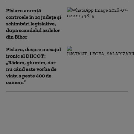
Pîslaru anunță
controale în 14 județe și
schimbări legislative,
după scandalul azilelor
din Bihor
Pîslaru, despre mesajul
ironic al DIICOT:
„Râdem, glumim, dar
nu când este vorba de
viața a peste 400 de
oameni”
Un fost oficial al
Energoatom a fost
desemnat suspect în
cel mai mare caz de
corupție din Ucraina,
de la începutul