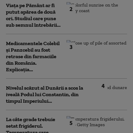
Viața pe Pământ ar fi
2
putut apărea de două
ori. Studiul care pune
sub semnul întrebării...
Medicamentele Colebil
3
și Panzcebil au fost
retrase din farmaciile
din România.
Explicația...
4
Nivelul scăzut al Dunării a scos la
iveală Podul lui Constantin, din
timpul Imperiului...
La câte grade trebuie
5
setat frigiderul.
Temperatura care