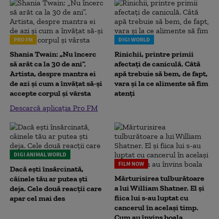
PRO FM
DIGI WORLD
Shania Twain: „Nu încerc
Rinichii, printre primii
să arăt ca la 30 de ani”.
afectați de caniculă. Câtă
Artista, despre mantra ei
apă trebuie să bem, de fapt,
de azi și cum a învățat să-și
vara și la ce alimente să fim
accepte corpul și vârsta
atenți
Descarcă aplicația Pro FM
DIGI ANIMAL WORLD
FILM NOW
Dacă ești însărcinată,
Mărturisirea tulburătoare
câinele tău ar putea ști
a lui William Shatner. El și
deja. Cele două reacții care
fiica lui s-au luptat cu
apar cel mai des
cancerul în același timp.
Cum au învins boala