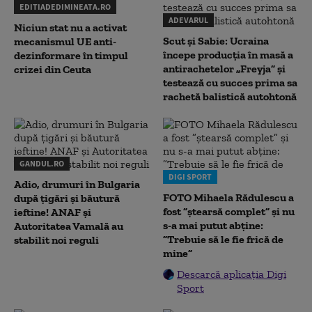
EDITIADEDIMINEATA.RO
ADEVARUL
Niciun stat nu a activat
Scut și Sabie: Ucraina
mecanismul UE anti-
începe producția în masă a
dezinformare în timpul
antirachetelor „Freyja” și
crizei din Ceuta
testează cu succes prima sa
rachetă balistică autohtonă
GANDUL.RO
DIGI SPORT
Adio, drumuri în Bulgaria
FOTO Mihaela Rădulescu a
după țigări și băutură
fost ”ștearsă complet” și nu
ieftine! ANAF și
s-a mai putut abține:
Autoritatea Vamală au
”Trebuie să le fie frică de
stabilit noi reguli
mine”
Descarcă aplicația Digi
Sport