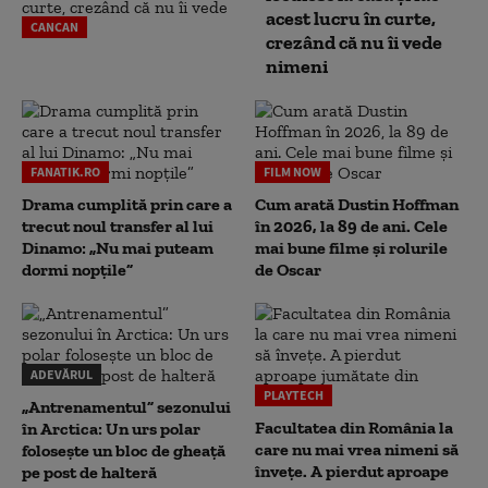
acest lucru în curte,
CANCAN
crezând că nu îi vede
nimeni
FANATIK.RO
FILM NOW
Drama cumplită prin care a
Cum arată Dustin Hoffman
trecut noul transfer al lui
în 2026, la 89 de ani. Cele
Dinamo: „Nu mai puteam
mai bune filme și rolurile
dormi nopțile”
de Oscar
ADEVĂRUL
PLAYTECH
„Antrenamentul” sezonului
Facultatea din România la
în Arctica: Un urs polar
care nu mai vrea nimeni să
folosește un bloc de gheață
înveţe. A pierdut aproape
pe post de halteră