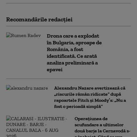
Recomandările redacţiei
Drona care a explodat
în Bulgaria, aproape de
România, a fost
identificată. Ce arată
analiza preliminară a
epavei
Alexandru Nazare avertizează că
„riscurile rămân ridicate” după
rapoartele Fitch și Moody’s: „Nu a
fost o perioadă simplă”
Operațiunea de
scufundare a ultimelor
două barje la Cernavodă s-
a încheiat. Când se vor