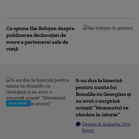
„Miniștrii n-au făcut un
lucru simplu”
Ce spune Ilie Bolojan despre
publicarea declarației de
avere a partenerei sale de
viață
S-au dus la biserică
pentru nunta lui
Ronaldo cu Georgina și
au avut o surpriză
DIGI SPORT
uriașă! ”Momentul va
rămâne în istorie”
Descarcă aplicația Digi
Sport