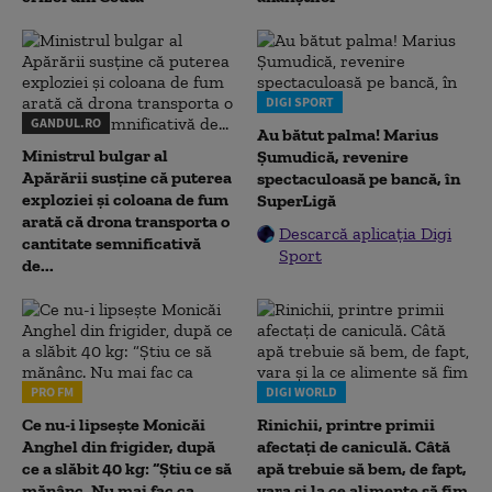
DIGI SPORT
GANDUL.RO
Au bătut palma! Marius
Ministrul bulgar al
Șumudică, revenire
Apărării susține că puterea
spectaculoasă pe bancă, în
exploziei și coloana de fum
SuperLigă
arată că drona transporta o
Descarcă aplicația Digi
cantitate semnificativă
Sport
de...
PRO FM
DIGI WORLD
Ce nu-i lipsește Monicăi
Rinichii, printre primii
Anghel din frigider, după
afectați de caniculă. Câtă
ce a slăbit 40 kg: “Știu ce să
apă trebuie să bem, de fapt,
mănânc. Nu mai fac ca
vara și la ce alimente să fim