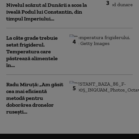
3
Nivelul scăzut al Dunării a scos la
iveală Podul lui Constantin, din
timpul Imperiului...
La câte grade trebuie
4
setat frigiderul.
Temperatura care
păstrează alimentele
în...
Radu Miruță: „Am găsit
5
cea mai eficientă
metodă pentru
doborârea dronelor
rusești...