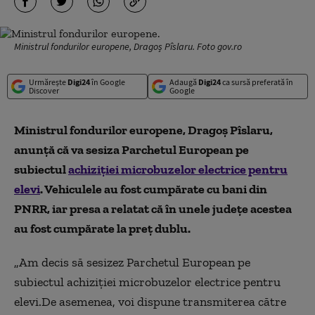
Ministrul fondurilor europene, Dragoș Pîslaru. Foto gov.ro
Urmărește
Digi24
în Google
Adaugă
Digi24
ca sursă preferată în
Discover
Google
Ministrul fondurilor europene, Dragoş Pîslaru,
anunţă că va sesiza Parchetul European pe
subiectul
achiziţiei microbuzelor electrice pentru
elevi
. Vehiculele au fost cumpărate cu bani din
PNRR, iar presa a relatat că în unele județe acestea
au fost cumpărate la preț dublu.
„Am decis să sesizez Parchetul European pe
subiectul achiziției microbuzelor electrice pentru
elevi.De asemenea, voi dispune transmiterea către