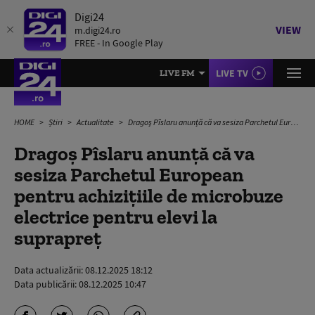
Digi24
VIEW
m.digi24.ro
FREE - In Google Play
LIVE TV
LIVE FM
HOME
Știri
Actualitate
Dragoş Pîslaru anunță că va sesiza Parchetul European pentru achiziţiile de microbuze electrice pentru elevi la suprapreț
Dragoş Pîslaru anunță că va
sesiza Parchetul European
pentru achiziţiile de microbuze
electrice pentru elevi la
suprapreț
Data actualizării:
08.12.2025 18:12
Data publicării:
08.12.2025 10:47