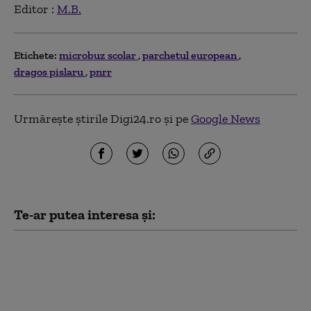
Editor :
M.B.
Etichete:
microbuz scolar
parchetul european
dragos pislaru
pnrr
Urmărește știrile Digi24.ro și pe
Google News
Te-ar putea interesa și:
Buletinele electronice
vor putea fi eliberate
gratuit până la finalul
lunii august. Guvernul