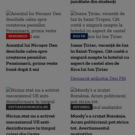
jumătate din studenţi
NEWSWEEK
DIGI FM
Anunțul lui Nicușor Dan
Ioana Țiriac, vacanță de lux
deschide calea spre
în Saint-Tropez. Cât costă o
creșterea pensiilor.
singură noapte la hotelul cu
Pensionarii, prima veste
aspect de castel ales de
bună după 2 ani
fiica lui Ion Țiriac
Descarcă aplicația Digi FM
EDITIADEDIMINEATA.RO
ADEVARUL
Niciun stat nu a activat
Moody’s a cruțat România.
mecanismul UE anti-
Acum politicienii pot strica
dezinformare în timpul
tot. Avertismentul
crizei din Ceuta
analiștilor