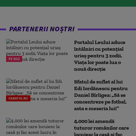
PARTENERII NOȘTRI
Portalul Leului aduce
întâlniri cu potențial
uriaș pentru 3 zodii.
PE ROZ
Viața lor poate lua o
nouă direcție
Sfatul de suflet al lui
Edi Iordănescu pentru
Daniel Bîrligea: „Să se
FANATIK.RO
concentreze pe fotbal,
asta e meseria lui!”
4.000 lei amendă
tuturor românilor care
locuiesc la casă și fac