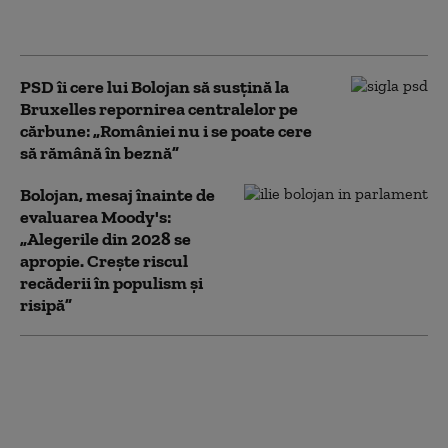
va utiliza fondurile
rămase din PNRR
PSD îi cere lui Bolojan să susțină la
Bruxelles repornirea centralelor pe
cărbune: „României nu i se poate cere
să rămână în beznă”
Bolojan, mesaj înainte de
evaluarea Moody's:
„Alegerile din 2028 se
apropie. Crește riscul
recăderii în populism și
risipă”
România pierde sume
colosale din cauza lipsei de
stocare a energiei,
comparativ cu Bulgaria.