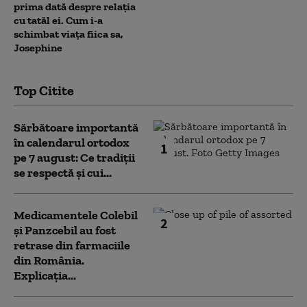
prima dată despre relația
cu tatăl ei. Cum i-a
schimbat viața fiica sa,
Josephine
Top Citite
Sărbătoare importantă
în calendarul ortodox
1
pe 7 august: Ce tradiții
se respectă și cui...
Medicamentele Colebil
2
și Panzcebil au fost
retrase din farmaciile
din România.
Explicația...