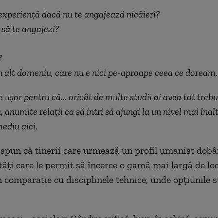
experiență dacă nu te angajează nicăieri?
 să te angajezi?
?
n alt domeniu, care nu e nici pe-aproape ceea ce doream.
 ușor pentru că... oricât de multe studii ai avea tot trebui
 anumite relații ca să intri să ajungi la un nivel mai înal
mediu aici.
i spun că tinerii care urmează un profil umanist dobâ
ități care le permit să încerce o gamă mai largă de lo
 comparație cu disciplinele tehnice, unde opțiunile 