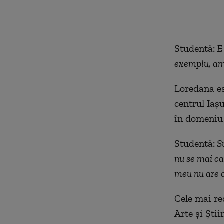
Studentă:
E 
exemplu, am 
Loredana est
centrul Iaș
în domeniu 
Studentă:
Su
nu se mai cau
meu nu are cu
Cele mai re
Arte și Ști