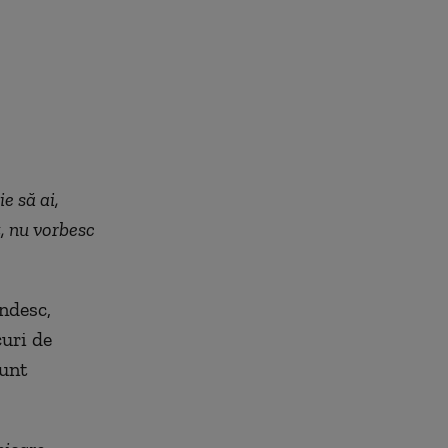
e să ai,
t, nu vorbesc
ndesc,
curi de
sunt