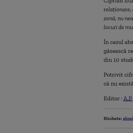
Ciprian Ift
relaționare,
zonă, nu nea
locuri de mu
În cazul abs
găsească re
din 10 stud
Potrivit cif
că nu există
Editor :
A.P.
Etichete:
abso