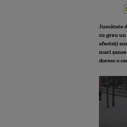
Jumătate di
cu greu un 
afectați su
mari șanse 
doresc o ca