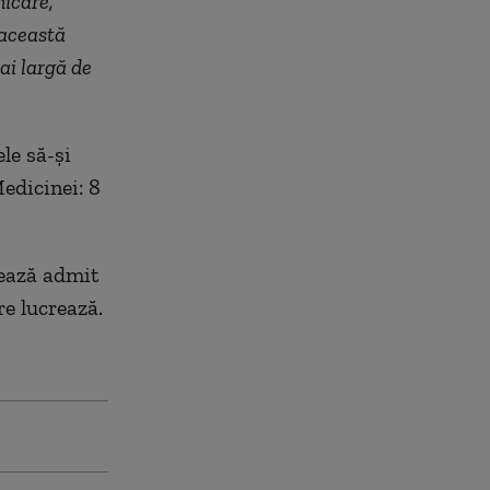
nicare,
 această
ai largă de
le să-și
edicinei: 8
rează admit
re lucrează.