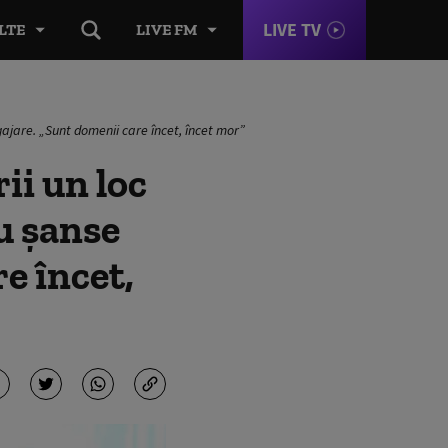
LIVE TV
LTE
LIVE FM
gajare. „Sunt domenii care încet, încet mor”
ii un loc
u șanse
e încet,