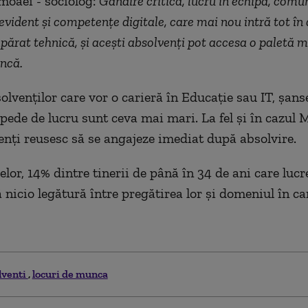
imoaei - sociolog:
Gândire critică, lucru în echipă, comu
 evident și competențe digitale, care mai nou intră tot în
părat tehnică, și acești absolvenți pot accesa o paletă m
ncă.
olvenților care vor o carieră în Educație sau IT, șanse
pede de lucru sunt ceva mai mari. La fel și în cazul M
enți reusesc să se angajeze imediat după absolvire.
relor, 14% dintre tinerii de până în 34 de ani care luc
 nicio legătură între pregătirea lor și domeniul în ca
lventi
locuri de munca