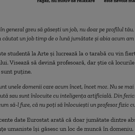
răgaz, nu motiv de relaxare
este nevoie m
în general greu să găsești un job, nu doar pe profilul tău.
căutat un job timp de o lună jumătate și abia acum am 
e studentă la Arte și lucrează la o tarabă cu vin fier
ului. Visează să devină profesoară, dar știe că locuri
sunt puține.
nt unele domenii care acum încet, încet mor. Nu se mai
tă sau sunt înlocuite cu inteligența artificială. Din ferici
m să-l fure, că nu poți să înlocuiești un profesor fizic c
cente date Eurostat arată că doar jumătate dintre ab
ințe umaniste își găsesc un loc de muncă în domeniu.