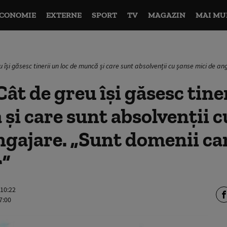
CONOMIE
EXTERNE
SPORT
TV
MAGAZIN
MAI MU
 își găsesc tinerii un loc de muncă și care sunt absolvenții cu șanse mici de an
ât de greu își găsesc tiner
și care sunt absolvenții c
ngajare. „Sunt domenii car
r”
 10:22
7:00