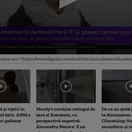
me
 și vijelii în
Moody's menține ratingul de
De ce nu ajută 
rul țării. ANM a
țară al României, cu
la diminuarea 
uri galbene
perspectivă negativă.
Climatolog: Su
Alexandru Nazare: E un
neuniform și n