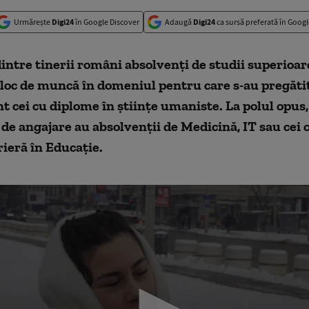
Urmărește
Digi24
în Google Discover
Adaugă
Digi24
ca sursă preferată în Googl
ntre tinerii români absolvenți de studii superioare
loc de muncă în domeniul pentru care s-au pregătit
nt cei cu diplome în științe umaniste. La polul opus,
de angajare au absolvenții de Medicină, IT sau cei c
rieră în Educație.