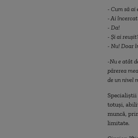
- Cum să ai 
- Ai încercat
- Da!
- Și ai reușit
- Nu! Doar î
-Nu e atât de
părerea mea,
de un nivel 
Specialiști
totuși, abil
muncă, prin
limitate.