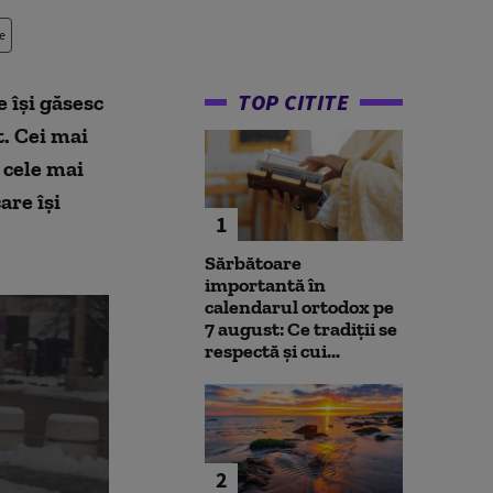
e
TOP CITITE
 își găsesc
. Cei mai
 cele mai
are își
1
Sărbătoare
importantă în
calendarul ortodox pe
7 august: Ce tradiții se
respectă și cui...
2