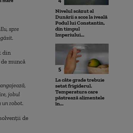
4
ai mare
de durată care trebuie
prioritizat”
Nivelul scăzut al
Dunării a scos la iveală
Podul lui Constantin,
 Eu, spre
din timpul
Imperiului...
găsit.
t din
le de muncă
5
La câte grade trebuie
 angajează,
setat frigiderul.
Temperatura care
re, jobul
păstrează alimentele
u un robot.
în...
solvenții de