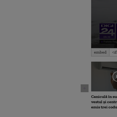
0
embed
seconds
of
1
minute,
56
seconds
Volu
90%
Caniculă în sud
vestul și cent
emis trei cod