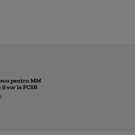
rescu pentru MM
e îl vor la FCSB
t