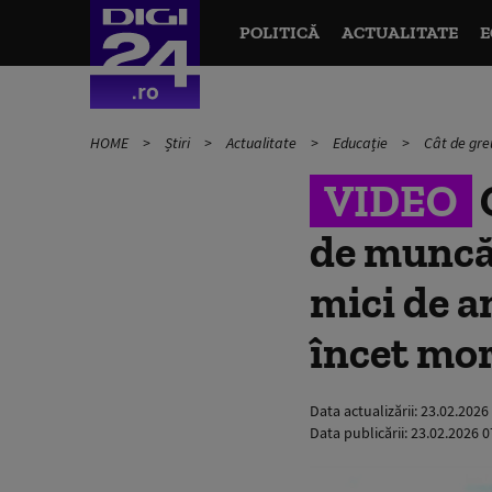
POLITICĂ
ACTUALITATE
E
HOME
Știri
Actualitate
Educație
Cât de greu
VIDEO
C
de muncă 
mici de a
încet mo
Data actualizării:
23.02.2026
Data publicării:
23.02.2026 0