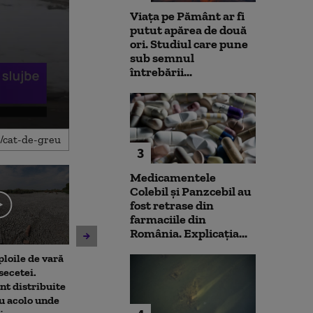
Viața pe Pământ ar fi
putut apărea de două
ori. Studiul care pune
sub semnul
întrebării...
3
Medicamentele
Colebil și Panzcebil au
fost retrase din
farmaciile din
România. Explicația...
ploile de vară
Nicușor Dan spune, din nou,
Emil Boc, prima
secetei.
că România își asumă
prezintă leacu
nt distribuite
obiectivul trecerii la
mahmureală du
u acolo unde
moneda euro: „E un proces
de festival: „Ui