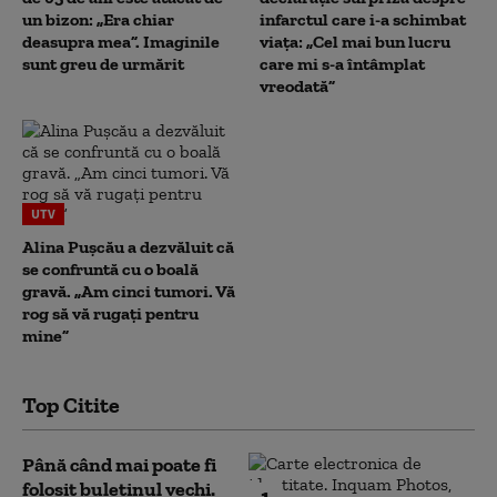
un bizon: „Era chiar
infarctul care i-a schimbat
deasupra mea”. Imaginile
viața: „Cel mai bun lucru
sunt greu de urmărit
care mi s-a întâmplat
vreodată”
UTV
Alina Pușcău a dezvăluit că
se confruntă cu o boală
gravă. „Am cinci tumori. Vă
rog să vă rugați pentru
mine”
Top Citite
Până când mai poate fi
folosit buletinul vechi.