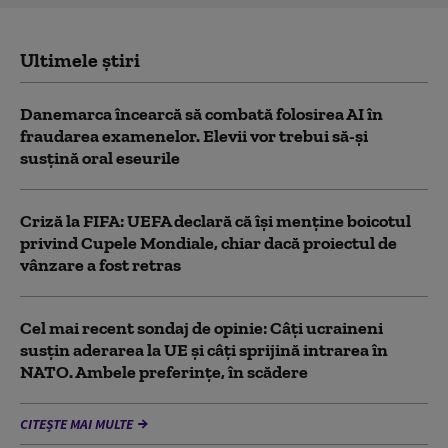
Ultimele știri
Danemarca încearcă să combată folosirea AI în
fraudarea examenelor. Elevii vor trebui să-şi
susţină oral eseurile
Criză la FIFA: UEFA declară că îşi menţine boicotul
privind Cupele Mondiale, chiar dacă proiectul de
vânzare a fost retras
Cel mai recent sondaj de opinie: Câți ucraineni
susțin aderarea la UE și câți sprijină intrarea în
NATO. Ambele preferințe, în scădere
CITEȘTE MAI MULTE