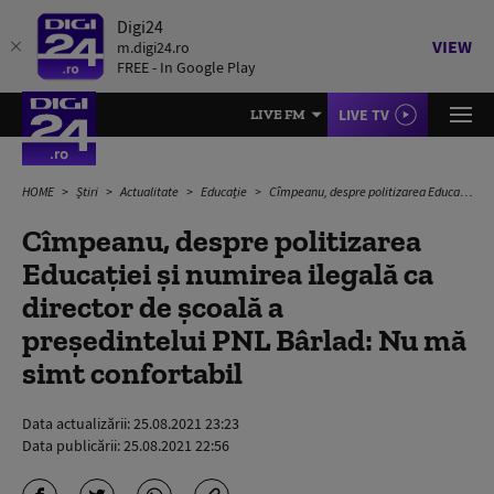
Digi24
VIEW
m.digi24.ro
FREE - In Google Play
LIVE TV
LIVE FM
HOME
Știri
Actualitate
Educație
Cîmpeanu, despre politizarea Educației și numirea ilegală ca director de școală a președintelui PNL Bârlad: Nu mă simt confortabil
Cîmpeanu, despre politizarea
Educației și numirea ilegală ca
director de școală a
președintelui PNL Bârlad: Nu mă
simt confortabil
Data actualizării:
25.08.2021 23:23
Data publicării:
25.08.2021 22:56