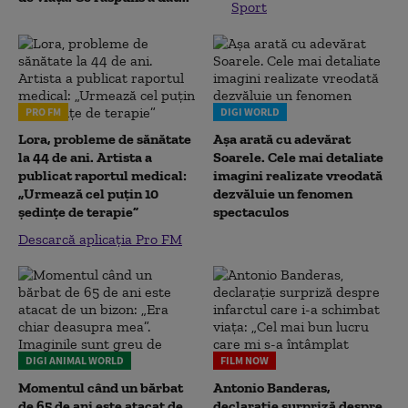
Sport
PRO FM
DIGI WORLD
Lora, probleme de sănătate
Așa arată cu adevărat
la 44 de ani. Artista a
Soarele. Cele mai detaliate
publicat raportul medical:
imagini realizate vreodată
„Urmează cel puțin 10
dezvăluie un fenomen
ședințe de terapie”
spectaculos
Descarcă aplicația Pro FM
DIGI ANIMAL WORLD
FILM NOW
Momentul când un bărbat
Antonio Banderas,
de 65 de ani este atacat de
declarație surpriză despre