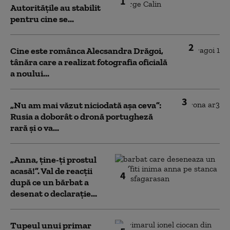
1
Autoritățile au stabilit
pentru cine se...
2
Cine este românca Alecsandra Drăgoi,
tânăra care a realizat fotografia oficială
a noului...
3
„Nu am mai văzut niciodată așa ceva”:
Rusia a doborât o dronă portugheză
rară și o va...
„Anna, ţine-ţi prostul
acasă!”. Val de reacții
4
după ce un bărbat a
desenat o declarație...
Tupeul unui primar