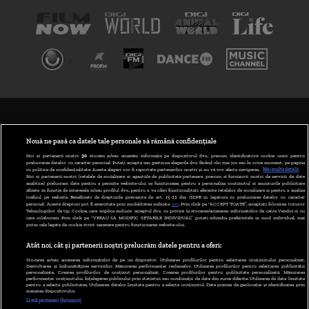
TERMENI ȘI CONDIȚII
POLITICA DE CONFIDENȚIALITATE
Nouă ne pasă ca datele tale personale să rămână confidențiale
Noi și partenerii noștri
30
stocăm și/sau accesăm informații pe dispozitivul dvs., precum identificatorii cookie unici pentru
prelucrarea datelor cu caracter personal. Puteți accepta sau gestiona alegerile dvs. făcând clic mai jos sau în orice moment, pe pagina
ABONARE DIGI TV
cu politica de confidențialitate. Aceste alegeri vor fi raportate partenerilor noștri și nu vă vor afecta navigarea.
Mai multe detalii
Noi si partenerii nostri (retelele de socializare si agentiile de publicitate partenere, precum si furnizorii nostri de servicii de date
analitice) prelucram date pentru a permite website-ului sa functioneze, pentru a personaliza continutul si anunturile publicitare
GESTIONAȚI PREFERINȚELE
afisate in functie de interesele si/sau profilul dvs., pentru a va oferi functionalitati aferente retelelor de socializare si pentru a analiza
traficul pe website. Beneficiati de drepturile prevazute de art. 15-22 din GDPR in legatura cu prelucrarea datelor cu caracter
personal. Aceste drepturi pot fi exercitate prin modalitatea indicata
aici
. Prin click pe “ACCEPT TOATE”, acceptati folosirea tuturor
CODUL DIGI24
Tehnologiilor de tip Cookie, care implica inclusiv acceptul dvs. cu privire la stocarea/accesarea informatiilor de catre Vendor-ii cu
care colaboram. Prin click pe “VREAU SA MODIFIC SETARILE INDIVIDUAL” puteti schimba preferintele in mod individual, mai
putin cele legate de cookie strict necesare pentru functionarea website-ului.
CAMERE WEB
Atât noi, cât și partenerii noștri prelucrăm datele pentru a oferi:
CONTACT/INFO
Stocarea și/sau accesarea informațiilor de pe un dispozitiv. Utilizarea profilurilor pentru selectarea conținutului personalizat.
Dezvoltarea și îmbunătățirea serviciilor. Măsurarea performanței reclamelor. Utilizarea profilurilor pentru selectarea publicității
personalizate. Crearea profilurilor de conținut personalizat. Crearea profilurilor pentru publicitate personalizată. Măsurarea
performanței conținutului. Înțelegerea publicului prin statistici sau combinații de date din surse diferite. Utilizarea de date limitate
pentru a selecta publicitatea. Utilizarea datelor limitate pentru a selecta conținutul. Date precise de geolocație și identificarea prin
VERSIUNE DESKTOP
scanarea dispozitivului.
Listă parteneri (furnizori)