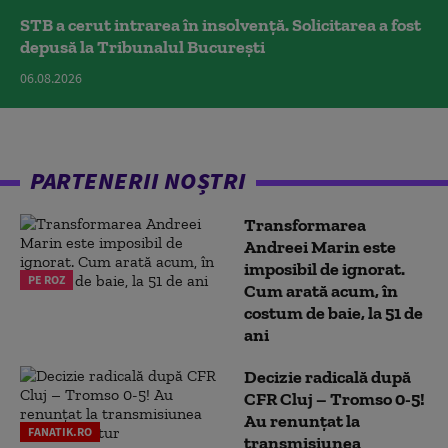
STB a cerut intrarea în insolvență. Solicitarea a fost
depusă la Tribunalul București
06.08.2026
PARTENERII NOȘTRI
Transformarea
Andreei Marin este
imposibil de ignorat.
PE ROZ
Cum arată acum, în
costum de baie, la 51 de
ani
Decizie radicală după
CFR Cluj – Tromso 0-5!
Au renunțat la
FANATIK.RO
transmisiunea