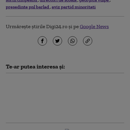
presedinte pnl barlad
aviz partid minoritati
Urmărește știrile Digi24.ro și pe
Google News
Te-ar putea interesa și:
Rezultate finale
Titularizare 2026:
Ministerul Educației a
publicat notele după
contestații. Situația pe
județe