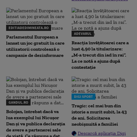
EDITIADEDIMINEATA.RO
ADEVARUL
Parlamentul European a
Reacția învățătoarei care a
lansat un joc gratuit în care
luat 4,90 la titularizare:
utilizatorii controlează o
„M-a trecut din iad în rai”.
campanie de dezinformare
La ce notă a ajuns după
contestație
DIGI SPORT
GANDUL.RO
Tragic: cel mai bun din
Bolojan, întrebat dacă va
istorie a murit subit, la 43
lua exemplul lui Nicușor
de ani. Solicitarea
Dan și va publica declarația
neobișnuită a familiei
de avere a partenerei sale
Descarcă aplicația Digi
de viață. Ce răspuns a dat...