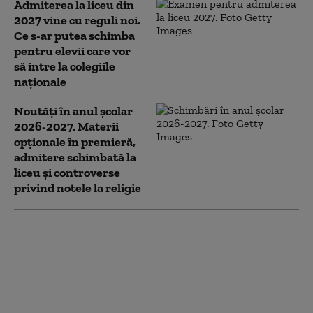
Admiterea la liceu din
2027 vine cu reguli noi.
Ce s-ar putea schimba
pentru elevii care vor
să intre la colegiile
naționale
Noutăți în anul școlar
2026-2027. Materii
opționale în premieră,
admitere schimbată la
liceu și controverse
privind notele la religie
Bătălia pentru catedră: peste
37.000 de profesori au susținut
examenul de titularizare. „Dau a
cincea oară, pentru că nu sunt
posturi”