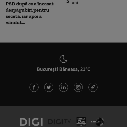
5
PSD după ce a încasat
despăgubiri pentru
secetă, iar apoi a
vândut...
București Băneasa, 21°C