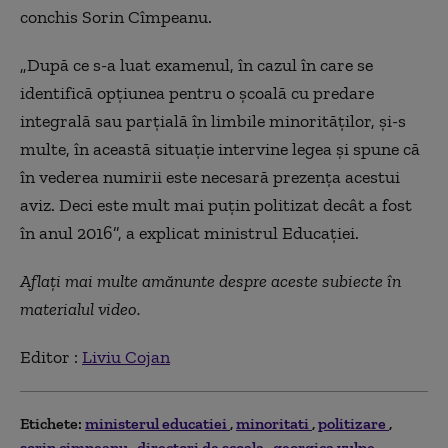
conchis Sorin Cîmpeanu.
„
După ce s-a luat examenul, în cazul în care se
identifică opțiunea pentru o școală cu predare
integrală sau parțială în limbile minorităților, și-s
multe, în această situație intervine legea și spune că
în vederea numirii este necesară prezența acestui
aviz. Deci este mult mai puțin politizat decât a fost
în anul 2016”, a explicat ministrul Educației.
Aflați mai multe amănunte despre aceste subiecte în
materialul video.
Editor :
Liviu Cojan
Etichete:
ministerul educatiei
minoritati
politizare
sorin cimpeanu
directori de scoala
georgica vulpe