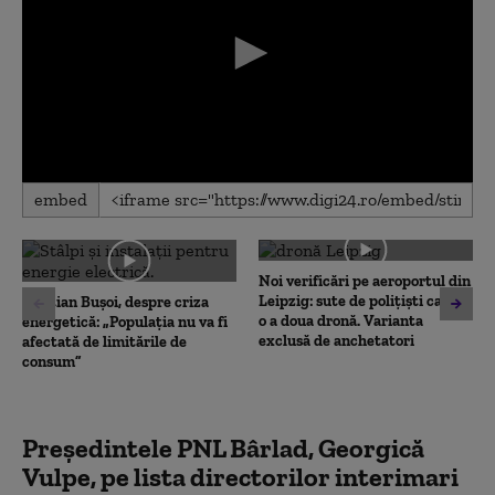
0
embed
seconds
of
0
seconds
Noi verificări pe aeroportul din
Leipzig: sute de polițiști caută
Cristian Bușoi, despre criza
o a doua dronă. Varianta
energetică: „Populația nu va fi
exclusă de anchetatori
afectată de limitările de
consum”
Președintele PNL Bârlad, Georgică
Vulpe, pe lista directorilor interimari