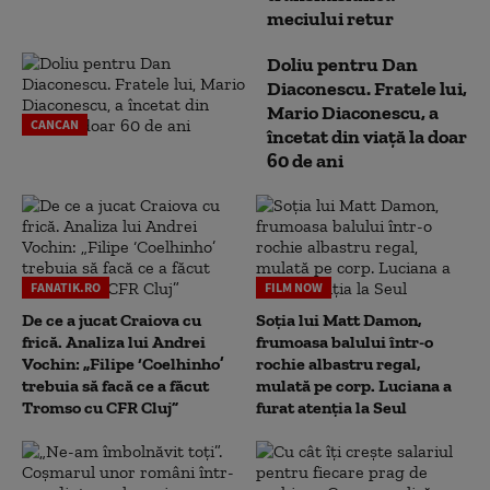
meciului retur
Doliu pentru Dan
Diaconescu. Fratele lui,
Mario Diaconescu, a
CANCAN
încetat din viață la doar
60 de ani
FANATIK.RO
FILM NOW
De ce a jucat Craiova cu
Soția lui Matt Damon,
frică. Analiza lui Andrei
frumoasa balului într-o
Vochin: „Filipe ‘Coelhinho’
rochie albastru regal,
trebuia să facă ce a făcut
mulată pe corp. Luciana a
Tromso cu CFR Cluj”
furat atenția la Seul