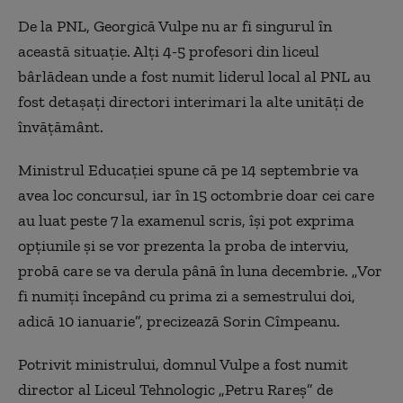
De la PNL, Georgică Vulpe nu ar fi singurul în
această situație. Alți 4-5 profesori din liceul
bârlădean unde a fost numit liderul local al PNL au
fost detașați directori interimari la alte unități de
învățământ.
Ministrul Educației spune că pe 14 septembrie va
avea loc concursul, iar în 15 octombrie doar cei care
au luat peste 7 la examenul scris, își pot exprima
opțiunile și se vor prezenta la proba de interviu,
probă care se va derula până în luna decembrie. „Vor
fi numiți începând cu prima zi a semestrului doi,
adică 10 ianuarie”, precizează Sorin Cîmpeanu.
Potrivit ministrului, domnul Vulpe a fost numit
director al Liceul Tehnologic „Petru Rareș” de