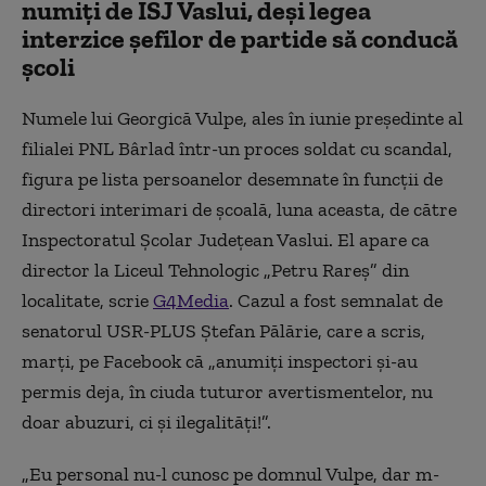
numiți de ISJ Vaslui, deși legea
interzice șefilor de partide să conducă
școli
Numele lui Georgică Vulpe, ales în iunie președinte al
filialei PNL Bârlad într-un proces soldat cu scandal,
figura pe lista persoanelor desemnate în funcții de
directori interimari de școală, luna aceasta, de către
Inspectoratul Școlar Județean Vaslui. El apare ca
director la Liceul Tehnologic „Petru Rareș” din
localitate, scrie
G4Media
. Cazul a fost semnalat de
senatorul USR-PLUS Ștefan Pălărie, care a scris,
marți, pe Facebook că „anumiți inspectori și-au
permis deja, în ciuda tuturor avertismentelor, nu
doar abuzuri, ci și ilegalități!”.
„
Eu personal nu-l cunosc pe domnul Vulpe, dar m-