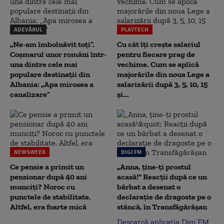
ADEVĂRUL
PLAYTECH
„Ne-am îmbolnăvit toți”.
Cu cât îți crește salariul
Coșmarul unor români într-
pentru fiecare prag de
una dintre cele mai
vechime. Cum se aplică
populare destinații din
majorările din noua Lege a
Albania: „Apa mirosea a
salarizării după 3, 5, 10, 15
canalizare”
și...
NEWSWEEK
DIGI FM
Ce pensie a primit un
„Anna, ţine-ţi prostul
pensionar după 40 ani
acasă!" Reacţii după ce un
munciți? Noroc cu
bărbat a desenat o
punctele de stabilitate.
declaraţie de dragoste pe o
Altfel, era foarte mică
stâncă, în Transfăgărăşan
Descarcă aplicația Digi FM