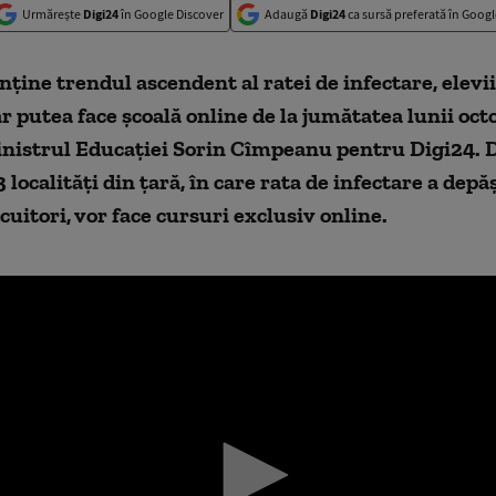
Urmărește
Digi24
în Google Discover
Adaugă
Digi24
ca sursă preferată în Googl
ține trendul ascendent al ratei de infectare, elevii
r putea face școală online de la jumătatea lunii oct
inistrul Educației Sorin Cîmpeanu pentru Digi24. D
3 localități din țară, în care rata de infectare a depă
ocuitori, vor face cursuri exclusiv online.