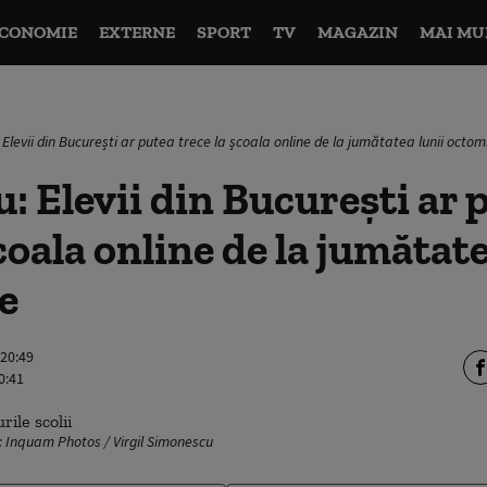
CONOMIE
EXTERNE
SPORT
TV
MAGAZIN
MAI MU
Elevii din București ar putea trece la școala online de la jumătatea lunii octom
 Elevii din București ar 
coala online de la jumătate
e
 20:49
0:41
o: Inquam Photos / Virgil Simonescu