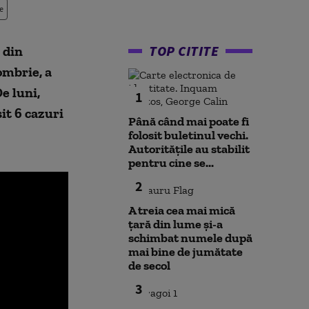
e
TOP CITITE
 din
ombrie, a
e luni,
1
șit 6 cazuri
Până când mai poate fi
folosit buletinul vechi.
Autoritățile au stabilit
pentru cine se...
2
A treia cea mai mică
țară din lume și-a
schimbat numele după
mai bine de jumătate
de secol
3