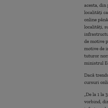
acesta, din 
localități c
online până 
localități, 
infrastruct
de motive p
motive de i
tuturor nor
ministrul E
Dacă trendu
cursuri onl
„De la 1 la
vorbind, din