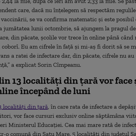
 2,44 la mie, după ce ieri am avut 2,33 la mie. Se păs
endent care, dacă nu înțelegem să respectăm regulile 
vaccinării, se va confirma matematic și este posibil 
la jumătatea lunii octombrie, să ajungem la pragul de 
are, din păcate, școlile vor trece în online până când 
 coborî. Eu am cifrele în față și mi-aș fi dorit să se 
ans a ratei de infectare dar, din păcate, cifrele nu a
nță,” a explicat Sorin Cîmpeanu.
din 13 localități din țară vor face
line începând de luni
3 localități din țară
, în care rata de infectare a depăși
itori, vor face cursuri exclusiv online săptămâna viit
eri Ministerul Educației. Cea mai mare rată de infec
ntr-o comună din Satu Mare. 5 localități din județul S