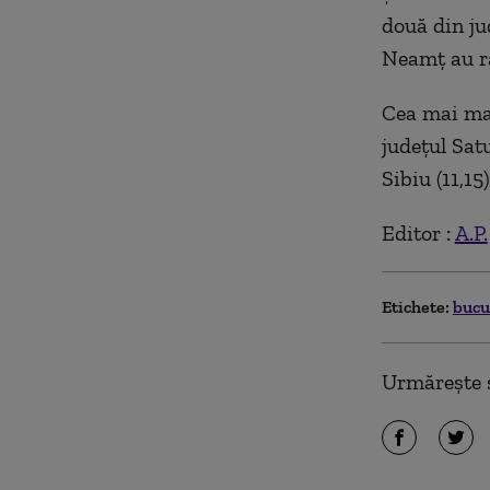
două din jud
Neamț au ra
Cea mai mar
județul Sat
Sibiu (11,15
Editor :
A.P.
Etichete:
bucu
Urmărește ș