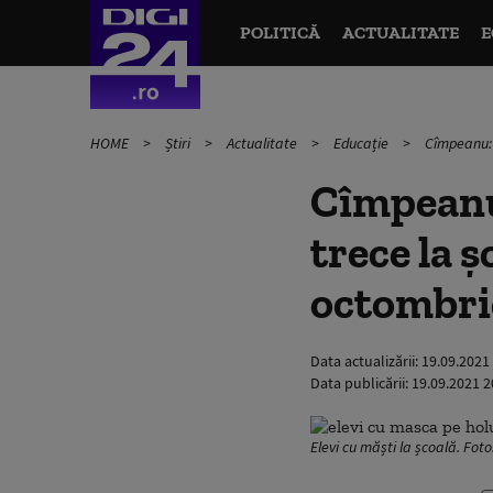
POLITICĂ
ACTUALITATE
E
HOME
Știri
Actualitate
Educație
Cîmpeanu: 
Cîmpeanu:
trece la ș
octombri
Data actualizării:
19.09.2021
Data publicării:
19.09.2021 2
Elevi cu măști la școală. Fot