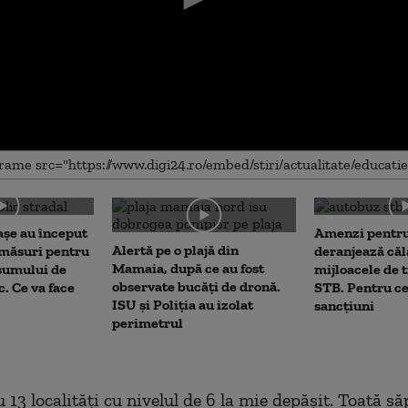
me
așe au început
Amenzi pentru
Alertă pe o plajă din
 măsuri pentru
deranjează călă
Mamaia, după ce au fost
sumului de
mijloacele de 
observate bucăți de dronă.
c. Ce va face
STB. Pentru ce
ISU și Poliția au izolat
sancțiuni
perimetrul
u 13 localități cu nivelul de 6 la mie depășit. Toată 