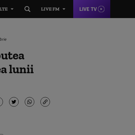
LIVE TV
LTE
LIVE FM
brie
putea
a lunii