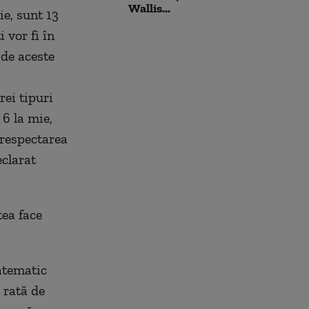
Wallis...
ie, sunt 13
i vor fi în
 de aceste
rei tipuri
 6 la mie,
 respectarea
eclarat
tea face
Matematic
 rată de