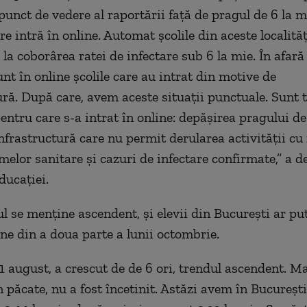
punct de vedere al raportării față de pragul de 6 la m
are intră în online. Automat școlile din aceste localităț
la coborârea ratei de infectare sub 6 la mie. În afară
sunt în online școlile care au intrat din motive de
ură. După care, avem aceste situații punctuale. Sunt t
entru care s-a intrat în online: depășirea pragului de
nfrastructură care nu permit derularea activității cu
melor sanitare și cazuri de infectare confirmate,” a d
ducației.
l se menține ascendent, și elevii din București ar pu
ine din a doua parte a lunii octombrie.
 31 august, a crescut de de 6 ori, trendul ascendent. 
 păcate, nu a fost încetinit. Astăzi avem în București