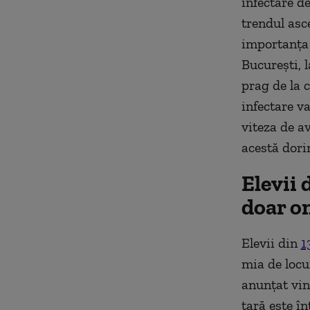
infectare de
trendul asc
importanța 
București, 
prag de la c
infectare va
viteza de av
acestă dori
Elevii 
doar on
Elevii din
1
mia de locu
anunțat vin
țară este î