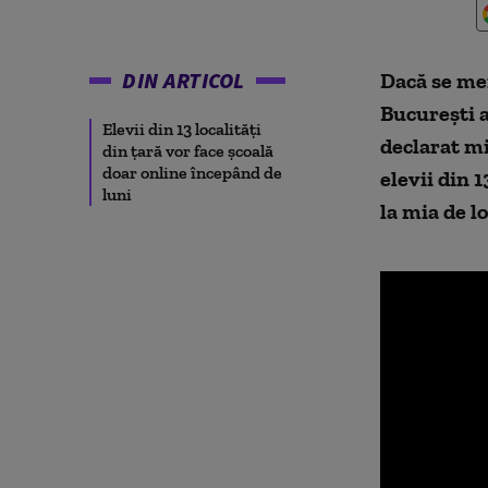
DIN ARTICOL
Dacă se men
București a
Elevii din 13 localități
declarat m
din țară vor face școală
doar online începând de
elevii din 1
luni
la mia de l