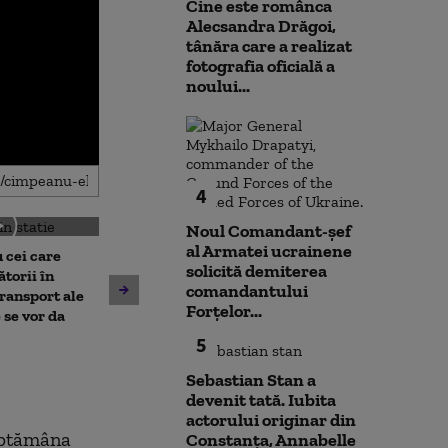
Cine este românca
Alecsandra Drăgoi,
tânăra care a realizat
fotografia oficială a
noului...
4
Noul Comandant-șef
al Armatei ucrainene
 cei care
solicită demiterea
torii în
comandantului
Un asistent medical din SUA
Jihadiști infilt
transport ale
Forțelor...
pune la pământ un pacient
migranții ajunș
 se vor da
violent. Ce nu a știut
5
bărbatul agresiv atunci când
l-a atacat
Sebastian Stan a
devenit tată. Iubita
actorului originar din
săptămâna
Constanța, Annabelle