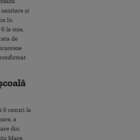
trează
sanitare și
ca în
6 la mie,
rata de
micșoreze
u confirmat
 școală
t 6 cazuri la
oare, a
tare din
atu Mare,