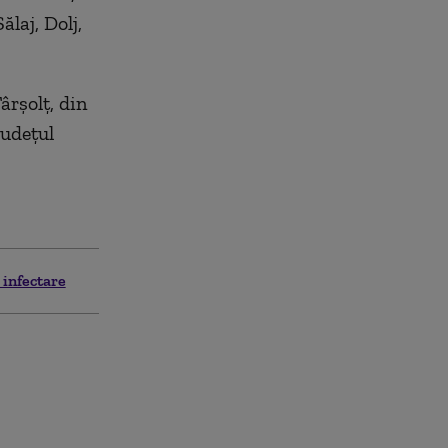
laj, Dolj,
ârșolț, din
județul
 infectare