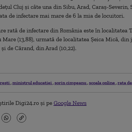
ețul Cluj și câte una din Sibu, Arad, Caraș-Severin, Să
ta de infectare mai mare de 6 la mia de locuitori.
e rată de infectare din România este în localitatea T
u Mare (13,88), urmată de localitatea Șeica Mică, din 
) și de Cărand, din Arad (10,22).
resti
ministrul educatiei
sorin cimpeanu
scoala online
rata de
tirile Digi24.ro și pe
Google News