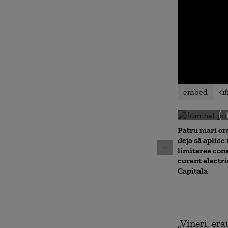
0
embed
seconds
of
0
seconds
Volu
90%
Patru mari or
deja să aplice
limitarea con
curent electri
Capitala
„Vineri, era