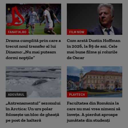
FANATIK.RO
FILM NOW
Drama cumplită prin care a
Cum arată Dustin Hoffman
trecut noul transfer al lui
în 2026, la 89 de ani. Cele
Dinamo: „Nu mai puteam
mai bune filme și rolurile
dormi nopțile”
de Oscar
ADEVĂRUL
PLAYTECH
„Antrenamentul” sezonului
Facultatea din România la
în Arctica: Un urs polar
care nu mai vrea nimeni să
folosește un bloc de gheață
înveţe. A pierdut aproape
pe post de halteră
jumătate din studenţi