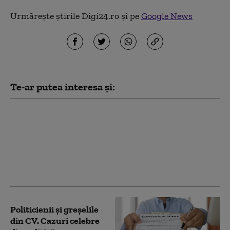
Urmărește știrile Digi24.ro și pe
Google News
Te-ar putea interesa și:
Liderii PNL se
întâlnesc luni pentru a
discuta desemnarea lui
Adrian Veștea ca
premier. Cîmpeanu: E
un om foarte potrivit
Politicienii și greșelile
din CV. Cazuri celebre