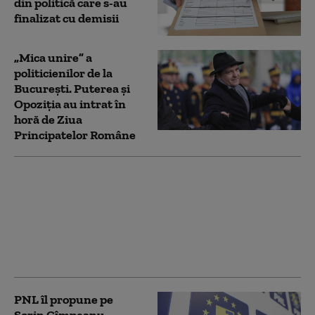
din politică care s-au
finalizat cu demisii
„Mica unire” a
politicienilor de la
București. Puterea și
Opoziția au intrat în
horă de Ziua
Principatelor Române
Profesorul de desen
care figura în Registrul
condamnaților pentru
infracţiuni sexuale cu
minori a fost dat afară
de la catedră
PNL îl propune pe
Sorin Cîmpeanu