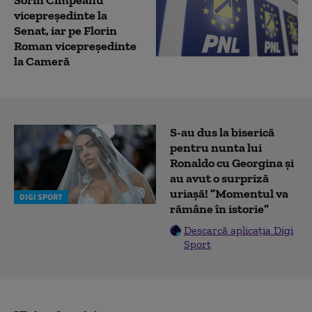
vicepreşedinte la
Senat, iar pe Florin
Roman vicepreşedinte
la Cameră
S-au dus la biserică
pentru nunta lui
Ronaldo cu Georgina și
au avut o surpriză
uriașă! ”Momentul va
DIGI SPORT
rămâne în istorie”
Descarcă aplicația Digi
Sport