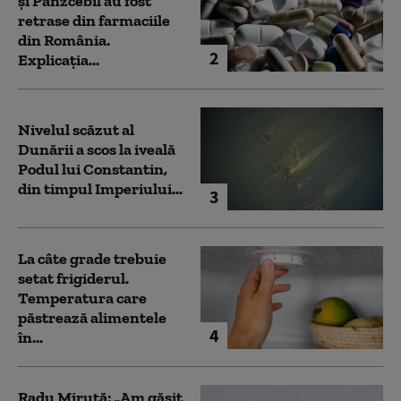
și Panzcebil au fost
retrase din farmaciile
din România.
2
Explicația...
Nivelul scăzut al
Dunării a scos la iveală
Podul lui Constantin,
din timpul Imperiului...
3
La câte grade trebuie
setat frigiderul.
Temperatura care
păstrează alimentele
4
în...
Radu Miruță: „Am găsit