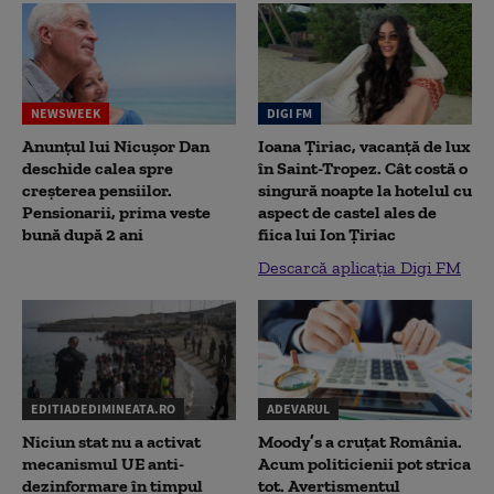
NEWSWEEK
DIGI FM
Anunțul lui Nicușor Dan
Ioana Țiriac, vacanță de lux
deschide calea spre
în Saint-Tropez. Cât costă o
creșterea pensiilor.
singură noapte la hotelul cu
Pensionarii, prima veste
aspect de castel ales de
bună după 2 ani
fiica lui Ion Țiriac
Descarcă aplicația Digi FM
EDITIADEDIMINEATA.RO
ADEVARUL
Niciun stat nu a activat
Moody’s a cruțat România.
mecanismul UE anti-
Acum politicienii pot strica
dezinformare în timpul
tot. Avertismentul