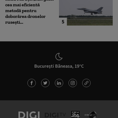
cea mai eficientă
metodă pentru
doborârea dronelor
5
rusești...
București Băneasa, 19°C