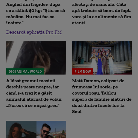
Anghel din frigider, după
afectați de caniculă. Câtă
ce a slăbit 40 kg: “Știu ce să
apă trebuie să bem, de fapt,
mănânc. Nu mai fac ca
vara și la ce alimente să fim
înainte”
atenți
Descarcă aplicația Pro FM
DIGI ANIMAL WORLD
FILM NOW
A lăsat geamul mașinii
Matt Damon, eclipsat de
deschis peste noapte, iar
frumoasa lui soție, pe
când s-a trezit a găsit
covorul roșu. Tablou
animalul atârnat de volan:
superb de familie alături de
„Noroc că se mișcă greu”
două dintre fiicele lor, la
Seul