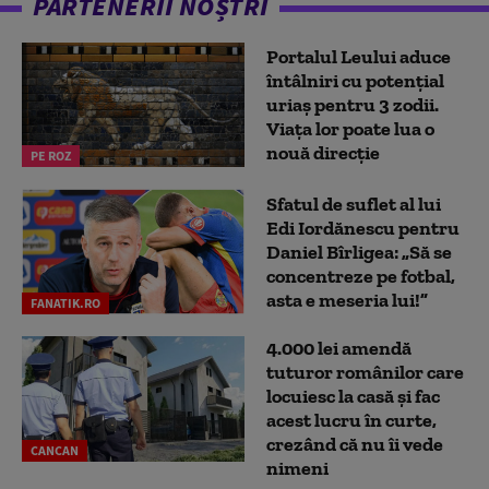
PARTENERII NOȘTRI
Portalul Leului aduce
întâlniri cu potențial
uriaș pentru 3 zodii.
Viața lor poate lua o
nouă direcție
PE ROZ
Sfatul de suflet al lui
Edi Iordănescu pentru
Daniel Bîrligea: „Să se
concentreze pe fotbal,
asta e meseria lui!”
FANATIK.RO
4.000 lei amendă
tuturor românilor care
locuiesc la casă și fac
acest lucru în curte,
crezând că nu îi vede
CANCAN
nimeni