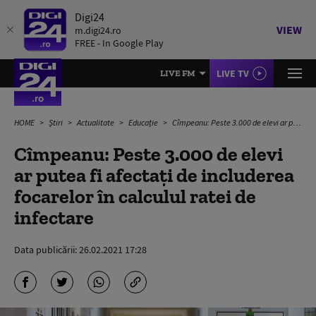
Digi24
VIEW
m.digi24.ro
FREE - In Google Play
LIVE TV
LIVE FM
HOME
Știri
Actualitate
Educație
Cîmpeanu: Peste 3.000 de elevi ar putea fi afectați de includerea focarelor în calculul ratei de infectare
Cîmpeanu: Peste 3.000 de elevi
ar putea fi afectați de includerea
focarelor în calculul ratei de
infectare
Data publicării:
26.02.2021 17:28