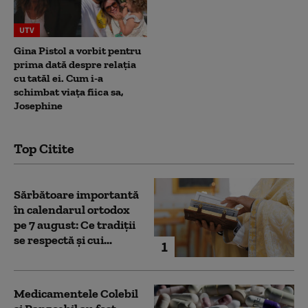
UTV
Gina Pistol a vorbit pentru
prima dată despre relația
cu tatăl ei. Cum i-a
schimbat viața fiica sa,
Josephine
Top Citite
Sărbătoare importantă
în calendarul ortodox
pe 7 august: Ce tradiții
se respectă și cui...
1
Medicamentele Colebil