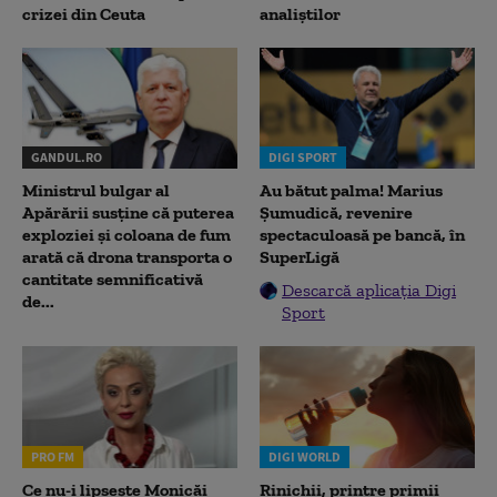
crizei din Ceuta
analiștilor
GANDUL.RO
DIGI SPORT
Ministrul bulgar al
Au bătut palma! Marius
Apărării susține că puterea
Șumudică, revenire
exploziei și coloana de fum
spectaculoasă pe bancă, în
arată că drona transporta o
SuperLigă
cantitate semnificativă
Descarcă aplicația Digi
de...
Sport
PRO FM
DIGI WORLD
Ce nu-i lipsește Monicăi
Rinichii, printre primii