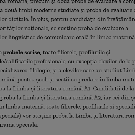
mba română, precum şi două probe de evaluare a com
 la două limbi moderne studiate şi proba de evaluare 
or digitale. În plus, pentru candidaţii din învăţămân
orităţilor naţionale, se susţine proba de evaluare a
or lingvistice de comunicare orală în limba maternă
te
probele scrise
, toate filierele, profilurile şi
le/calificările profesionale, cu excepţia elevilor de la p
cializarea filologie, şi a elevilor care au studiat Lim
română pentru şcoli şi secţii cu predare în limba mat
ba la Limba şi literatura română A1. Candidaţii de la 
proba la Limba şi literatura română A2, iar cei din şco
n limba maternă, toate filierele, profilurile şi special
pecială) vor susţine proba la Limba şi literatura ro
gramă specială.