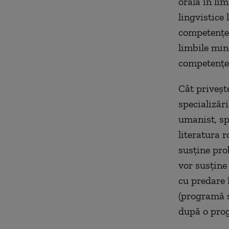
orală în li
lingvistice
competenţel
limbile min
competenţel
Cât priveş
specializări
umanist, spe
literatura 
susţine pro
vor susţine 
cu predare î
(programă s
după o pro