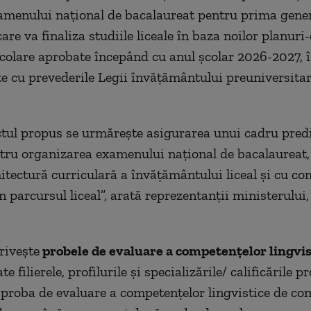
amenului naţional de bacalaureat pentru prima gener
are va finaliza studiile liceale în baza noilor planuri
olare aprobate începând cu anul şcolar 2026-2027, 
e cu prevederile Legii învăţământului preuniversitar
ctul propus se urmăreşte asigurarea unui cadru predic
tru organizarea examenului naţional de bacalaureat, 
itectură curriculară a învăţământului liceal şi cu co
 parcursul liceal”, arată reprezentanţii ministerului,
riveşte
probele de evaluare a competenţelor lingvist
ate filierele, profilurile şi specializările/ calificările p
 proba de evaluare a competenţelor lingvistice de c