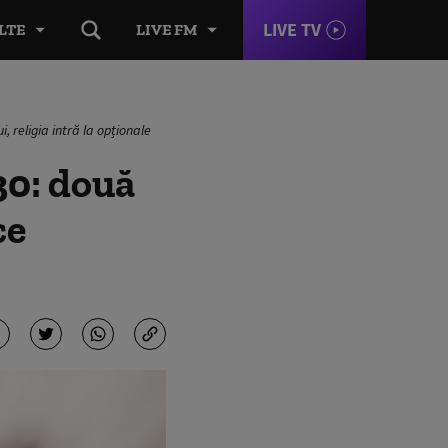
LIVE TV
LTE
LIVE FM
, religia intră la opționale
30: două
ce