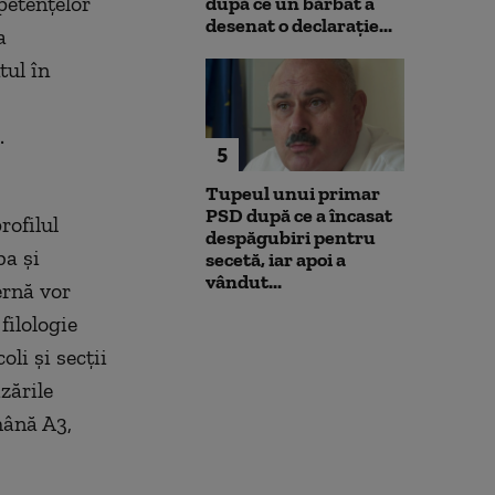
petenţelor
după ce un bărbat a
desenat o declarație...
a
tul în
.
5
Tupeul unui primar
PSD după ce a încasat
rofilul
despăgubiri pentru
ba şi
secetă, iar apoi a
vândut...
ernă vor
filologie
li şi secţii
izările
mână A3,