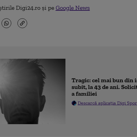
tirile Digi24.ro și pe
Google News
Tragic: cel mai bun din 
subit, la 43 de ani. Soli
a familiei
Descarcă aplicația Digi Spor