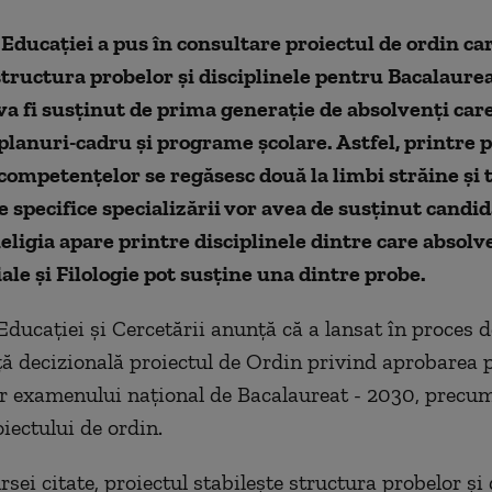
Educaţiei a pus în consultare proiectul de ordin ca
structura probelor şi disciplinele pentru Bacalaure
va fi susţinut de prima generaţie de absolvenţi car
planuri-cadru şi programe şcolare. Astfel, printre 
competenţelor se regăsesc două la limbi străine şi 
e specifice specializării vor avea de susţinut candida
eligia apare printre disciplinele dintre care absolv
iale şi Filologie pot susţine una dintre probe.
Educaţiei şi Cercetării anunţă că a lansat în proces d
ă decizională proiectul de Ordin privind aprobarea p
or examenului naţional de Bacalaureat - 2030, precum
iectului de ordin.
ei citate, proiectul stabileşte structura probelor şi 