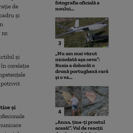
fotografia oficială a
aţie de
noului...
-cadru şi
în
 nr.
3
„Nu am mai văzut
tibil şi
niciodată așa ceva”:
în corelaţie
Rusia a doborât o
dronă portugheză rară
mpetenţele
și o va...
 potrivit
ice şi
4
rofesionale
„Anna, ţine-ţi prostul
omunicare
acasă!”. Val de reacții