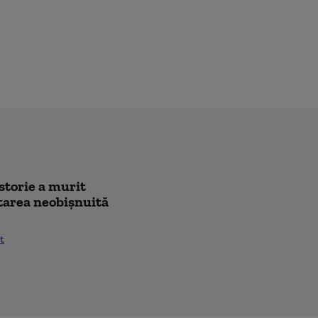
istorie a murit
citarea neobișnuită
t