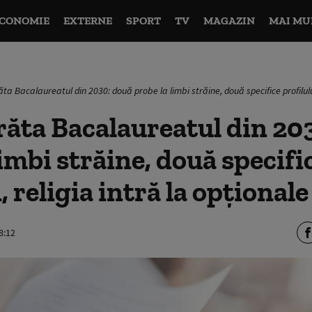
CONOMIE
EXTERNE
SPORT
TV
MAGAZIN
MAI MU
a Bacalaureatul din 2030: două probe la limbi străine, două specifice profilului
ăta Bacalaureatul din 20
limbi străine, două specifi
, religia intră la opționale
8:12