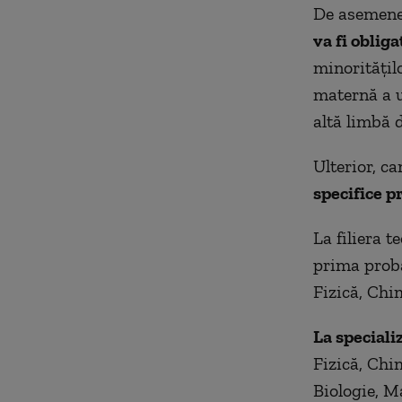
De asemene
va fi obliga
minorităţilo
maternă a u
altă limbă 
Ulterior, c
specifice pr
La filiera te
prima probă
Fizică, Chim
La speciali
Fizică, Chim
Biologie, M