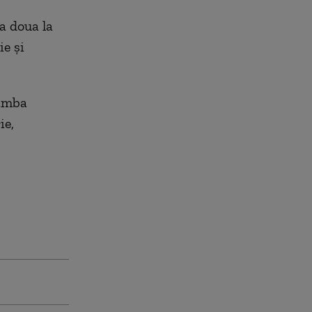
 a doua la
ie şi
Limba
ie,