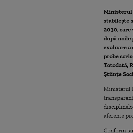
Ministerul 
stabileşte 
2030, care 
după noile 
evaluare a 
probe scris
Totodată, R
Ştiinţe Soc
Ministerul 
transparenţ
disciplinel
aferente pro
Conform surs