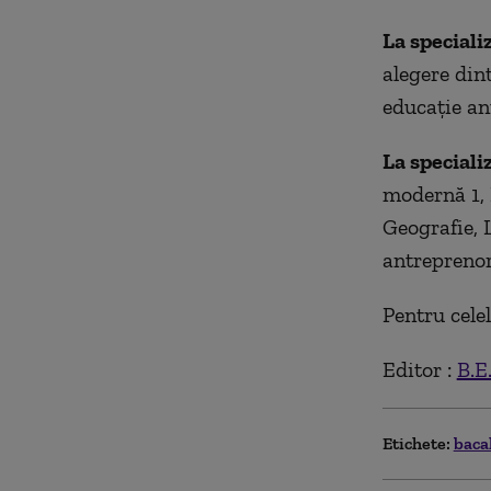
La speciali
alegere din
educaţie ant
La speciali
modernă 1, 
Geografie, 
antreprenori
Pentru celel
Editor :
B.E
Etichete:
baca