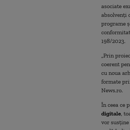
asociate ex
absolvenţi c
programe şc
conformitat
198/2023.
„Prin proie
coerent pen
cu noua arh
formate prin
News.ro.
În ceea ce p
digitale
, to
vor susţine