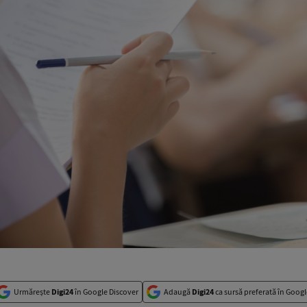
Urmărește
Digi24
în Google Discover
Adaugă
Digi24
ca sursă preferată în Googl