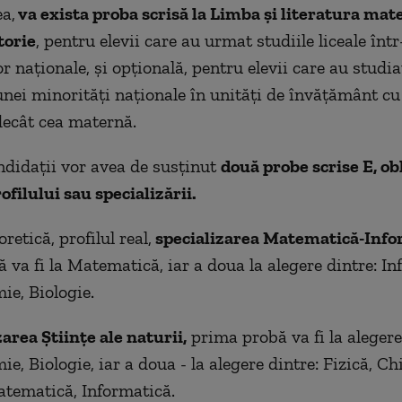
a,
va exista proba scrisă la Limba şi literatura mat
torie
, pentru elevii care au urmat studiile liceale înt
r naţionale, şi opţională, pentru elevii care au studi
nei minorităţi naţionale în unităţi de învăţământ cu
decât cea maternă.
andidaţii vor avea de susţinut
două probe scrise E, obl
ofilului sau specializării.
oretică, profilul real,
specializarea Matematică-Info
 va fi la Matematică, iar a doua la alegere dintre: In
ie, Biologie.
zarea Ştiinţe ale naturii,
prima probă va fi la alegere
ie, Biologie, iar a doua - la alegere dintre: Fizică, Ch
atematică, Informatică.