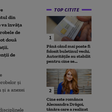
TOP CITITE
re
atul din
e va învăţa
probele de
1
tot două
Până când mai poate fi
ţii.
folosit buletinul vechi.
enţii de
Autoritățile au stabilit
pentru cine se...
e
robelor şi
 şi a anexei
2
Cine este românca
Alecsandra Drăgoi,
tânăra care a realizat
disciplinele