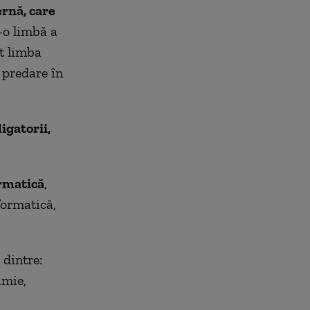
ernă, care
r-o limbă a
at limba
 predare în
igatorii,
rmatică
,
formatică,
 dintre:
imie,