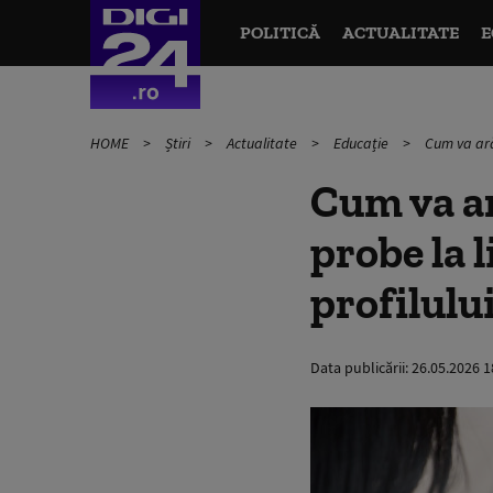
POLITICĂ
ACTUALITATE
E
HOME
Știri
Actualitate
Educație
Cum va arăt
Cum va ar
probe la 
profilului
Data publicării:
26.05.2026 1