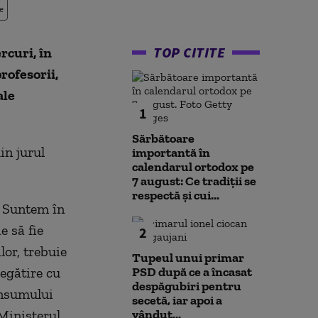
e
TOP CITITE
rcuri, în
rofesorii,
ale
1
Sărbătoare
in jurul
importantă în
calendarul ortodox pe
7 august: Ce tradiții se
respectă și cui...
. Suntem în
e să fie
2
lor, trebuie
Tupeul unui primar
regătire cu
PSD după ce a încasat
despăgubiri pentru
onsumului
secetă, iar apoi a
 Ministerul
vândut...