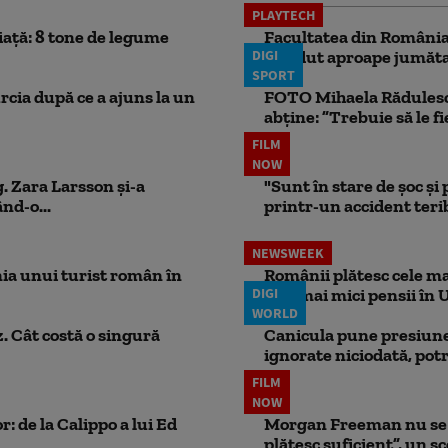
PLAYTECH
iață: 8 tone de legume
Facultatea din România 
DIGI
pierdut aproape jumăta
SPORT
rcia după ce a ajuns la un
FOTO Mihaela Rădulescu 
abține: ”Trebuie să le fi
FILM
NOW
. Zara Larsson și-a
"Sunt în stare de șoc și
nd-o...
printr-un accident teribi
NEWSWEEK
ia unui turist român în
Românii plătesc cele mai
DIGI
cele mai mici pensii în 
WORLD
. Cât costă o singură
Canicula pune presiune
ignorate niciodată, potr
FILM
NOW
: de la Calippo a lui Ed
Morgan Freeman nu se a
plătesc suficient”, un s