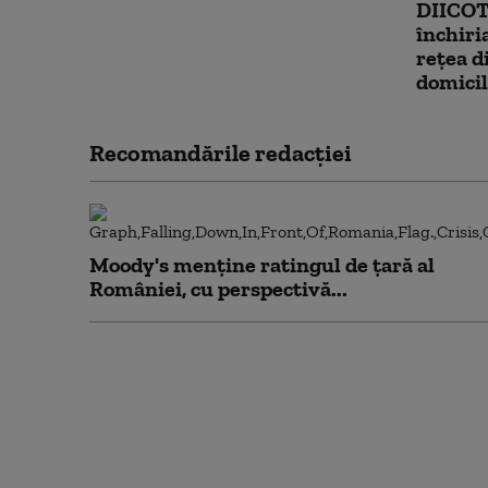
DIICOT:
închiri
rețea di
domicil
Recomandările redacţiei
Moody's menține ratingul de țară al
României, cu perspectivă...