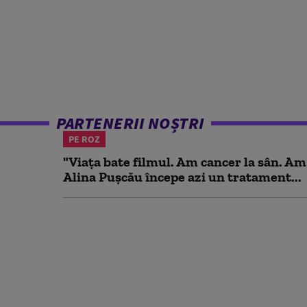
PARTENERII NOȘTRI
PE ROZ
"Viața bate filmul. Am cancer la sân. Am
Alina Pușcău începe azi un tratament...