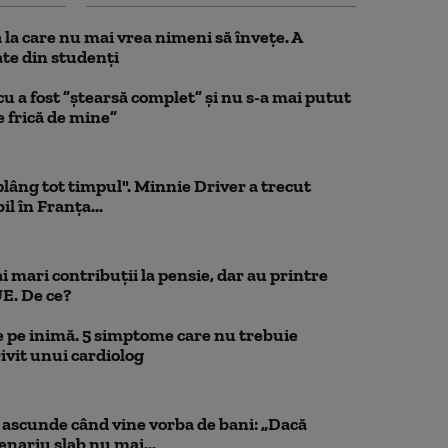
la care nu mai vrea nimeni să înveţe. A
te din studenţi
a fost ”ștearsă complet” și nu s-a mai putut
e frică de mine”
 plâng tot timpul". Minnie Driver a trecut
l în Franța...
 mari contribuții la pensie, dar au printre
UE. De ce?
 pe inimă. 5 simptome care nu trebuie
ivit unui cardiolog
scunde când vine vorba de bani: „Dacă
cenariu slab nu mai...