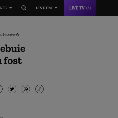
LIVE TV
LTE
LIVE FM
ast-food-urile
rebuie
u fost