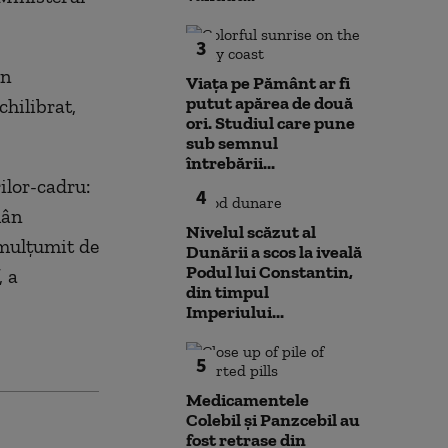
3
un
Viața pe Pământ ar fi
putut apărea de două
chilibrat,
ori. Studiul care pune
sub semnul
întrebării...
ilor-cadru:
4
mân
Nivelul scăzut al
 mulţumit de
Dunării a scos la iveală
Podul lui Constantin,
, a
din timpul
Imperiului...
5
Medicamentele
Colebil și Panzcebil au
fost retrase din