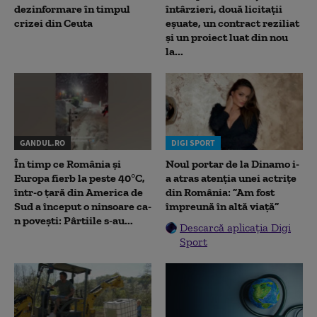
dezinformare în timpul
întârzieri, două licitații
crizei din Ceuta
eșuate, un contract reziliat
și un proiect luat din nou
la...
GANDUL.RO
DIGI SPORT
În timp ce România și
Noul portar de la Dinamo i-
Europa fierb la peste 40°C,
a atras atenția unei actrițe
într-o țară din America de
din România: ”Am fost
Sud a început o ninsoare ca-
împreună în altă viață”
n povești: Pârtiile s-au...
Descarcă aplicația Digi
Sport