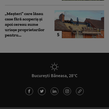
„Meșteri” care lăsau
case fără acoperiș și
apoi cereau sume
uriașe proprietarilor
5
pentru...
București Băneasa, 28°C