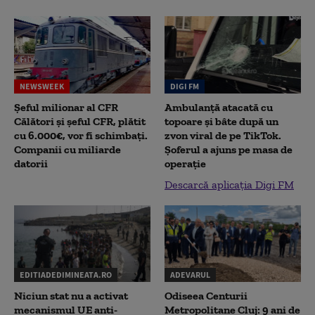
NEWSWEEK
DIGI FM
Șeful milionar al CFR
Ambulanță atacată cu
Călători și șeful CFR, plătit
topoare și bâte după un
cu 6.000€, vor fi schimbați.
zvon viral de pe TikTok.
Companii cu miliarde
Șoferul a ajuns pe masa de
datorii
operație
Descarcă aplicația Digi FM
EDITIADEDIMINEATA.RO
ADEVARUL
Niciun stat nu a activat
Odiseea Centurii
mecanismul UE anti-
Metropolitane Cluj: 9 ani de