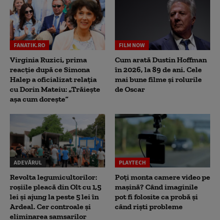
FANATIK.RO
FILM NOW
Virginia Ruzici, prima
Cum arată Dustin Hoffman
reacție după ce Simona
în 2026, la 89 de ani. Cele
Halep a oficializat relația
mai bune filme și rolurile
cu Dorin Mateiu: „Trăiește
de Oscar
așa cum dorește”
ADEVĂRUL
PLAYTECH
Revolta legumicultorilor:
Poți monta camere video pe
roșiile pleacă din Olt cu 1,5
mașină? Când imaginile
lei și ajung la peste 5 lei în
pot fi folosite ca probă și
Ardeal. Cer controale și
când riști probleme
eliminarea samsarilor