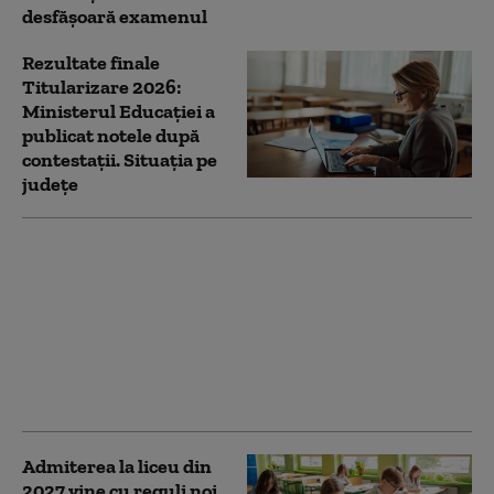
desfășoară examenul
Rezultate finale
Titularizare 2026:
Ministerul Educației a
publicat notele după
contestații. Situația pe
județe
Bacalaureat 2026,
sesiunea de toamnă:
Elevii susțin astăzi
evaluarea
competențelor la limba
maternă. Cum sunt
structurate subiectele
Admiterea la liceu din
2027 vine cu reguli noi.