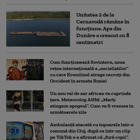
Unitatea 2 de la
Cernavodă rămâne în
funcțiune. Apa din
Dunăre a crescut cu 8
centimetri
Cum funcționează Sovintern, noua
rețea internațională a „socialiștilor”
cu care Kremlinul atrage recruți din
Occident în armata Rusiei
Un nou val de aer african va cuprinde
țara. Meteorolog ANM: „Marți
atingem apogeul”. Cum va fi vremea în
următoarele zile
Ambulanţă atacată cu topoarele într-o
comună din Cluj, după ce într-un clip
pe TikTok s-a afirmat că „fură copii”.