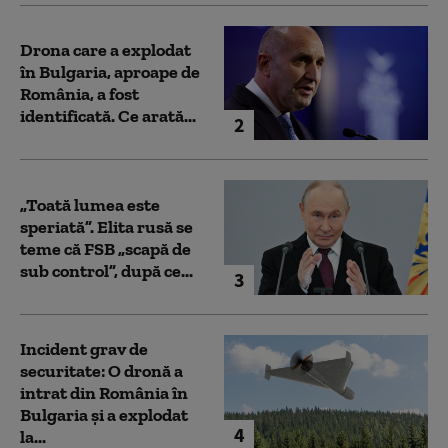
Drona care a explodat
în Bulgaria, aproape de
România, a fost
identificată. Ce arată...
2
„Toată lumea este
speriată”. Elita rusă se
teme că FSB „scapă de
sub control”, după ce...
3
Incident grav de
securitate: O dronă a
intrat din România în
Bulgaria şi a explodat
4
la...