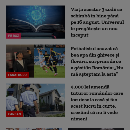
Viața acestor 3 zodii se
schimbă în bine până
pe 16 august. Universul
le pregătește un nou
început
PE ROZ
Fotbalistul acuzat că
bea apa din ghivece și
florării, surprins de ce
a găsit în România: „Nu
mă așteptam la asta”
FANATIK.RO
4.000 lei amendă
tuturor românilor care
locuiesc la casă și fac
acest lucru în curte,
crezând că nu îi vede
CANCAN
nimeni