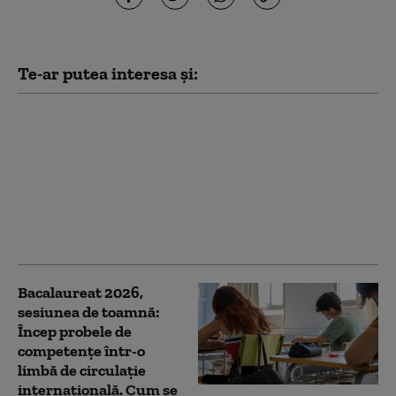
Te-ar putea interesa și:
Bacalaureat 2026,
sesiunea de toamnă:
Peste 33.000 de
candidați susțin
probele scrise. La ce oră
este programat primul
examen
Bacalaureat 2026,
sesiunea de toamnă:
Încep probele de
competențe într-o
limbă de circulație
internațională. Cum se