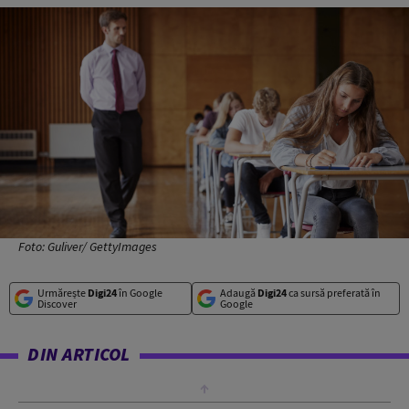
Foto: Guliver/ GettyImages
Urmărește
Digi24
în Google
Adaugă
Digi24
ca sursă preferată în
Discover
Google
DIN ARTICOL