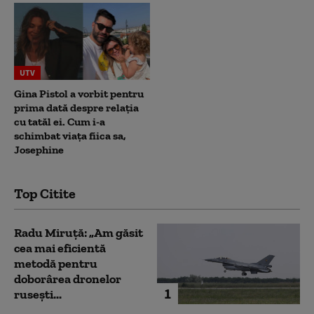
UTV
Gina Pistol a vorbit pentru
prima dată despre relația
cu tatăl ei. Cum i-a
schimbat viața fiica sa,
Josephine
Top Citite
Radu Miruță: „Am găsit
cea mai eficientă
metodă pentru
doborârea dronelor
1
rusești...