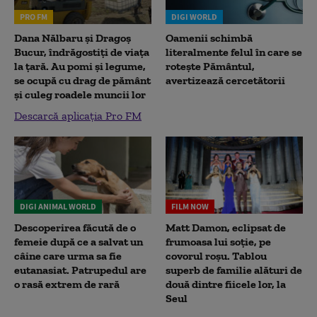
PRO FM
DIGI WORLD
Dana Nălbaru și Dragoș
Oamenii schimbă
Bucur, îndrăgostiți de viața
literalmente felul în care se
la țară. Au pomi și legume,
rotește Pământul,
se ocupă cu drag de pământ
avertizează cercetătorii
și culeg roadele muncii lor
Descarcă aplicația Pro FM
DIGI ANIMAL WORLD
FILM NOW
Descoperirea făcută de o
Matt Damon, eclipsat de
femeie după ce a salvat un
frumoasa lui soție, pe
câine care urma sa fie
covorul roșu. Tablou
eutanasiat. Patrupedul are
superb de familie alături de
o rasă extrem de rară
două dintre fiicele lor, la
Seul