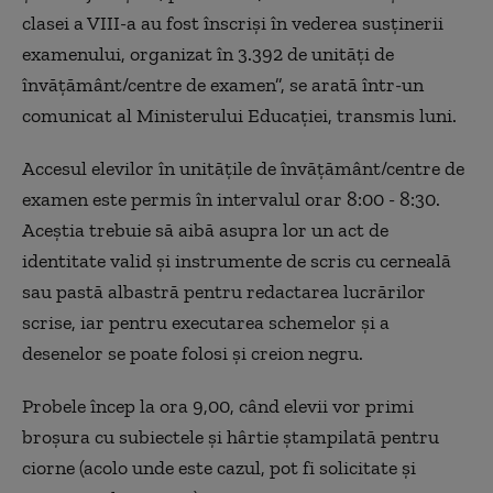
clasei a VIII-a au fost înscrişi în vederea susţinerii
examenului, organizat în 3.392 de unităţi de
învăţământ/centre de examen”, se arată într-un
comunicat al Ministerului Educației, transmis luni.
Accesul elevilor în unităţile de învăţământ/centre de
examen este permis în intervalul orar 8:00 - 8:30.
Aceştia trebuie să aibă asupra lor un act de
identitate valid şi instrumente de scris cu cerneală
sau pastă albastră pentru redactarea lucrărilor
scrise, iar pentru executarea schemelor şi a
desenelor se poate folosi şi creion negru.
Probele încep la ora 9,00, când elevii vor primi
broşura cu subiectele şi hârtie ştampilată pentru
ciorne (acolo unde este cazul, pot fi solicitate şi