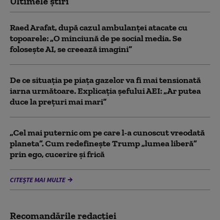
Ultimele știri
Raed Arafat, după cazul ambulanței atacate cu
topoarele: „O minciună de pe social media. Se
folosește AI, se creează imagini”
De ce situaţia pe piaţa gazelor va fi mai tensionată
iarna următoare. Explicația șefului AEI: „Ar putea
duce la preţuri mai mari”
„Cel mai puternic om pe care l-a cunoscut vreodată
planeta”. Cum redefinește Trump „lumea liberă”
prin ego, cucerire și frică
CITEȘTE MAI MULTE
Recomandările redacţiei