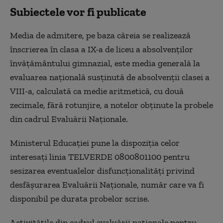
Subiectele vor fi publicate
Media de admitere, pe baza căreia se realizează
înscrierea în clasa a IX-a de liceu a absolvenţilor
învăţământului gimnazial, este media generală la
evaluarea naţională susţinută de absolvenţii clasei a
VIII-a, calculată ca medie aritmetică, cu două
zecimale, fără rotunjire, a notelor obţinute la probele
din cadrul Evaluării Naţionale.
Ministerul Educaţiei pune la dispoziţia celor
interesaţi linia TELVERDE 0800801100 pentru
sesizarea eventualelor disfuncţionalităţi privind
desfăşurarea Evaluării Naţionale, număr care va fi
disponibil pe durata probelor scrise.
Activităţile din cadrul evaluării naţionale pentru