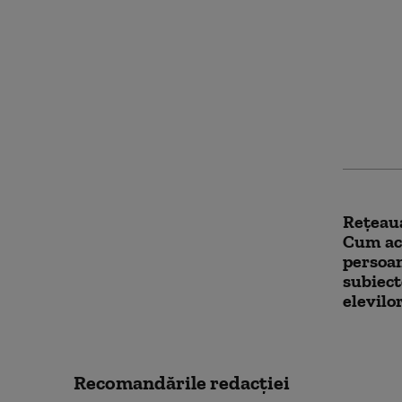
După ce
judicia
întoarc
relocat
intrăm 
Rețeaua
Cum acț
persoan
subiect
elevilo
Recomandările redacţiei