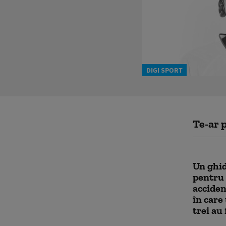
DIGI SPORT
Te-ar p
Un ghid
pentru 
acciden
în care
trei au 