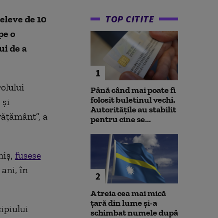
TOP CITITE
 eleve de 10
pe o
ui de a
1
olului
Până când mai poate fi
folosit buletinul vechi.
 şi
Autoritățile au stabilit
văţământ”, a
pentru cine se...
miş,
fusese
ani, în
2
A treia cea mai mică
țară din lume și-a
ipiului
schimbat numele după