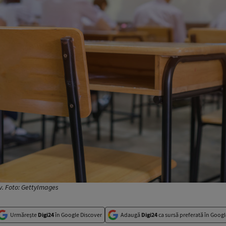
iv. Foto: GettyImages
Urmărește
Digi24
în Google Discover
Adaugă
Digi24
ca sursă preferată în Googl