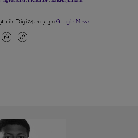
e
agresiune
invatator
control judiciar
tirile Digi24.ro și pe
Google News