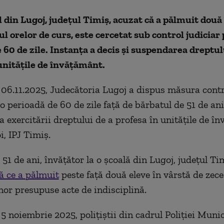
 din Lugoj, județul Timiș, acuzat că a pălmuit două
ul orelor de curs, este cercetat sub control judiciar 
 60 de zile. Instanţa a decis şi suspendarea dreptul
unităţile de învăţământ.
 06.11.2025, Judecătoria Lugoj a dispus măsura contr
 o perioadă de 60 de zile faţă de bărbatul de 51 de ani
 exercitării dreptului de a profesa în unităţile de în
i, IPJ Timiş.
51 de ani, învăţător la o şcoală din Lugoj, judeţul Ti
ă ce a pălmuit
peste faţă două eleve în vârstă de zece 
nor presupuse acte de indisciplină.
 5 noiembrie 2025, poliţiştii din cadrul Poliţiei Munic