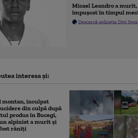
Micael Leandro a murit, 
împușcat în timpul mec
Descarcă aplicația Digi Spor
utea interesa și:
 montan, inculpat
ucidere din culpă după
tul produs în Bucegi,
 un alpinist a murit şi
fost răniți