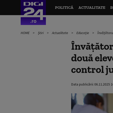
POLITICĂ
ACTUALITATE
E
HOME
Știri
Actualitate
Educație
Învăţătorul
Învăţător
două elev
control j
Data publicării:
06.11.2025 1