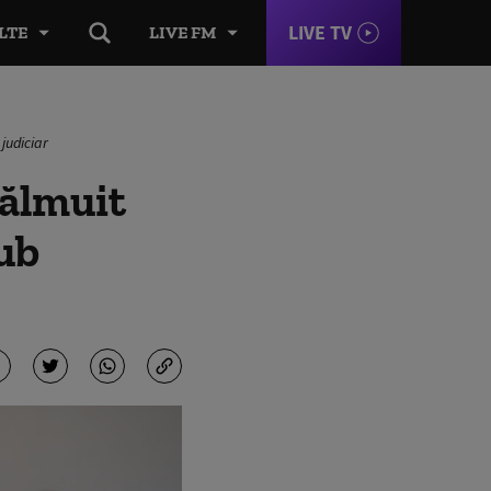
LIVE TV
LTE
LIVE FM
judiciar
pălmuit
sub