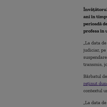
Învăţătorul
ani în timp
perioadă de
profesa în 
„La data de
judiciar, pe
suspendarea
transmis, jo
Bărbatul de 
reţinut dup
contextul u
„La data de