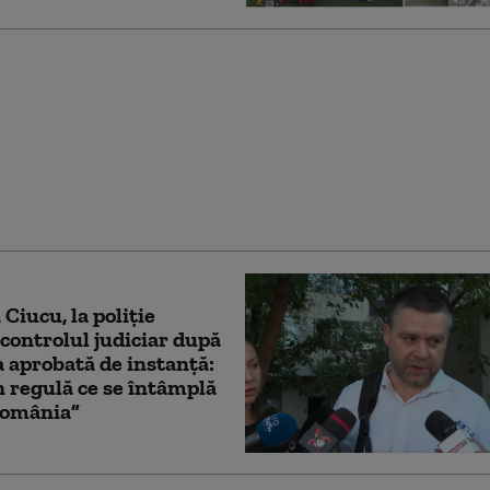
rown a pledat vinovat
 dosar de agresiune la
 Ce pedeapsă riscă
 Ciucu, la poliție
controlul judiciar după
 aprobată de instanță:
n regulă ce se întâmplă
România”