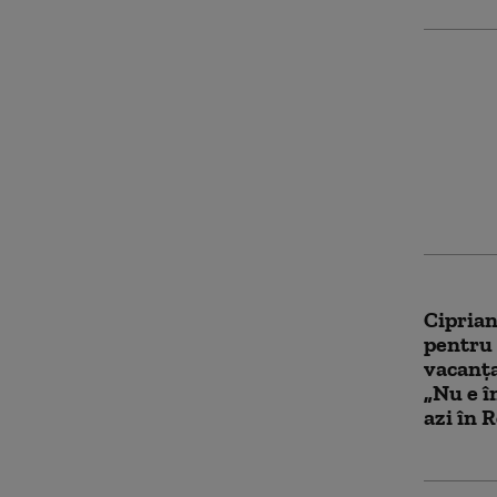
Chris B
într-un
Londra.
Ciprian
pentru 
vacanța
„Nu e î
azi în 