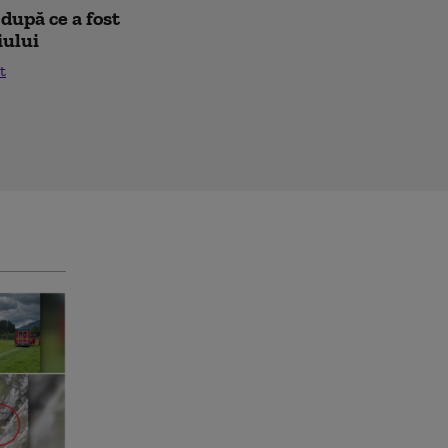
după ce a fost
iului
t