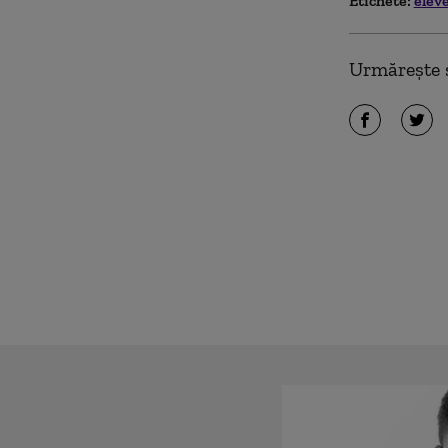
Etichete:
elev
Urmărește ș