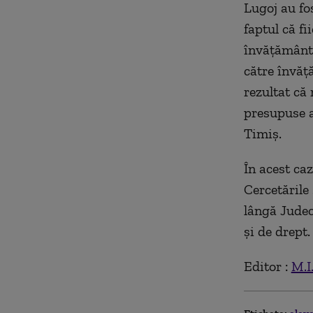
Lugoj au fos
faptul că fi
învăţământ d
către învăţă
rezultat că 
presupuse a
Timiş.
În acest ca
Cercetările
lângă Judec
şi de drept.
Editor :
M.I