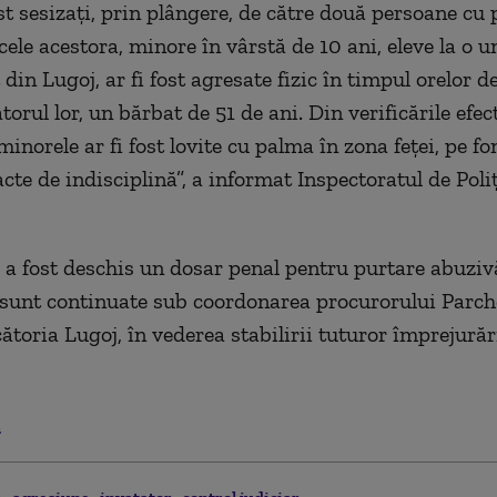
t sesizaţi, prin plângere, de către două persoane cu p
icele acestora, minore în vârstă de 10 ani, eleve la o u
in Lugoj, ar fi fost agresate fizic în timpul orelor d
torul lor, un bărbat de 51 de ani. Din verificările efec
minorele ar fi fost lovite cu palma în zona feţei, pe f
cte de indisciplină”, a informat Inspectoratul de Poli
z a fost deschis un dosar penal pentru purtare abuziv
 sunt continuate sub coordonarea procurorului Parch
ătoria Lugoj, în vederea stabilirii tuturor împrejurăr
.