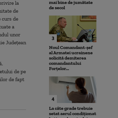
mai bine de jumătate
rivire la
de secol
nitate de
e curs de
tuate a
ondul unor
3
ţie Judeţean
Noul Comandant-șef
al Armatei ucrainene
solicită demiterea
ă.
comandantului
Forțelor...
etului de pe
ilor de fapt
4
La câte grade trebuie
setat aerul condiționat