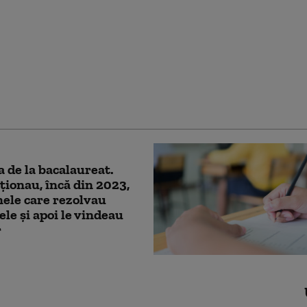
 a scăpat de controlul
r, Viorel Pașca cere
erea persoanelor
e: „Sunt dispus să
în legalitate”
 de la bacalaureat.
ionau, încă din 2023,
ele care rezolvau
ele și apoi le vindeau
r