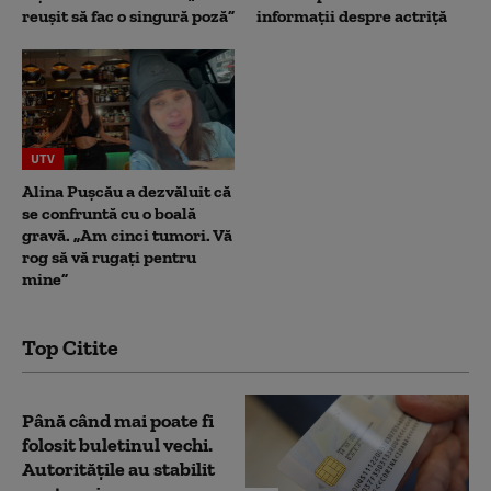
reușit să fac o singură poză”
informații despre actriță
UTV
Alina Pușcău a dezvăluit că
se confruntă cu o boală
gravă. „Am cinci tumori. Vă
rog să vă rugați pentru
mine”
Top Citite
Până când mai poate fi
folosit buletinul vechi.
Autoritățile au stabilit