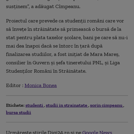
susținem”, a adăugat Cîmpeanu.
Proiectul care prevede
ca studenții români care vor
să
învețe
în
străinătate
să primească o bursă de la
stat
pentru plata taxelor școlare
,
bani
pe care să nu-i
mai dea înapoi dacă se întorc în țară după
finalizarea studiilor,
a fost inițiat de Mara Mareș,
consilier în Guvern și șefa tineretului PNL, și Liga
Studenților Români în Străinătate.
Editor :
Monica Bonea
Etichete:
studenti
studii in strainatate
sorin cimpeanu
bursa studii
Urmărește știrile Digi24.ro și pe
Google News