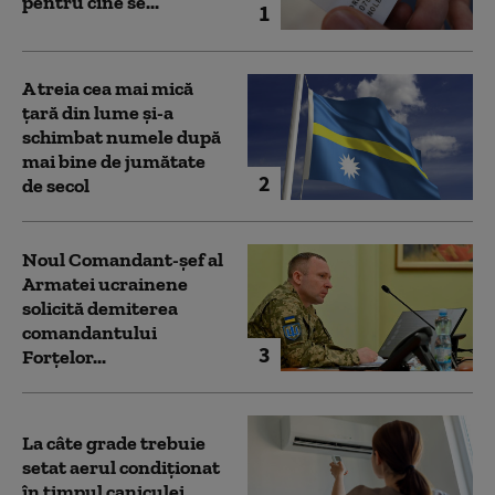
pentru cine se...
1
A treia cea mai mică
țară din lume și-a
schimbat numele după
mai bine de jumătate
2
de secol
Noul Comandant-șef al
Armatei ucrainene
solicită demiterea
comandantului
3
Forțelor...
La câte grade trebuie
setat aerul condiționat
în timpul caniculei.