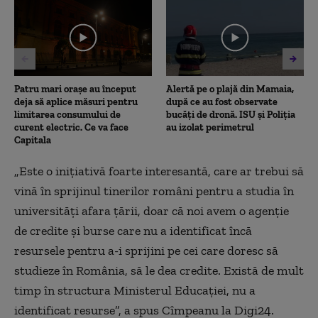
2
minutes,
36
seconds
Patru mari orașe au început
Alertă pe o plajă din Mamaia,
deja să aplice măsuri pentru
după ce au fost observate
limitarea consumului de
bucăți de dronă. ISU și Poliția
curent electric. Ce va face
au izolat perimetrul
Capitala
„
Este o inițiativă foarte interesantă, care ar trebui să
vină în sprijinul tinerilor români pentru a studia în
universități
afara țării, doar că noi avem o agenție
de credite și burse care nu a identificat încă
resursele pentru
a-i sprijini pe
cei care doresc să
studieze în România, să le dea credite. Există de mult
timp în structura Ministerul Educației, nu a
identificat resurse
”, a spus Cîmpeanu la Digi24.