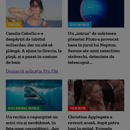
PRO FM
DIGI WORLD
Camila Cabello s-a
Un „intrus” de mărimea
despărțit de iubitul
planetei Pluto a provocat
miliardar, dar nu stă să
haos în jurul lui Neptun.
plângă. A ajuns în Grecia, la
Semne ale unui cataclism
plajă, și a pozat în costum
străvechi, detectate de
de baie
telescopul...
Descarcă aplicația Pro FM
DIGI ANIMAL WORLD
FILM NOW
Un rechin a regurgitat un
Christina Applegate a
arici viu și nevătămat, în
revenit acasă, după patru
fața unor cercetători: „Am
luni în spital. Primele