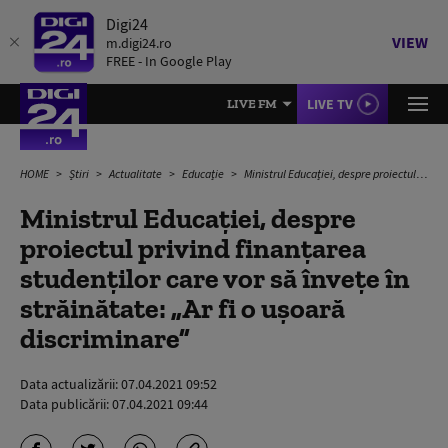
Digi24
VIEW
m.digi24.ro
FREE - In Google Play
LIVE TV
LIVE FM
HOME
Știri
Actualitate
Educație
Ministrul Educației, despre proiectul privind finanțarea studenților care vor să învețe în străinătate: „Ar fi o ușoară discriminare”
Ministrul Educației, despre
proiectul privind finanțarea
studenților care vor să învețe în
străinătate: „Ar fi o ușoară
discriminare”
Data actualizării:
07.04.2021 09:52
Data publicării:
07.04.2021 09:44