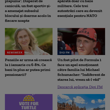
plapuma”. Disperat de
apărată doar cu baze
caniculă, un fost sportiv și-
militare. Cele trei
a amenajat subsolul
autostrăzi care au devenit
blocului și doarme acolo în
esențiale pentru NATO
fiecare noapte
NEWSWEEK
DIGI FM
Pensiile ar urma să crească
Un fost pilot de Formula 1
la 1 ianuarie cu 6-8%. Ce
face un apel emoționant
bani în plus ar putea primi
către familia lui Michael
pensionarii?
Schumacher: "Indiferent de
starea lui, vreau să-l văd"
Descarcă aplicația Digi FM