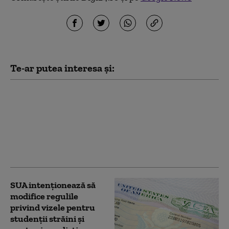
Te-ar putea interesa și:
Excedent de medici
dentiști pe piață.
Colegiul Medicilor
Stomatologi face apel la
reducerea locurilor la
buget în facultăți
SUA intenţionează să
modifice regulile
privind vizele pentru
studenţii străini şi