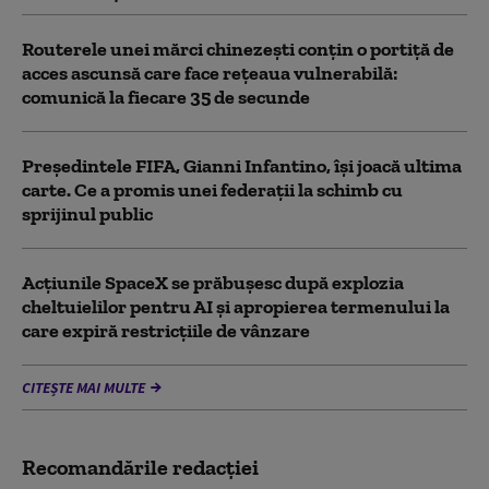
Routerele unei mărci chinezești conțin o portiță de
acces ascunsă care face rețeaua vulnerabilă:
comunică la fiecare 35 de secunde
Președintele FIFA, Gianni Infantino, îşi joacă ultima
carte. Ce a promis unei federații la schimb cu
sprijinul public
Acţiunile SpaceX se prăbuşesc după explozia
cheltuielilor pentru AI şi apropierea termenului la
care expiră restricţiile de vânzare
CITEȘTE MAI MULTE
Recomandările redacţiei