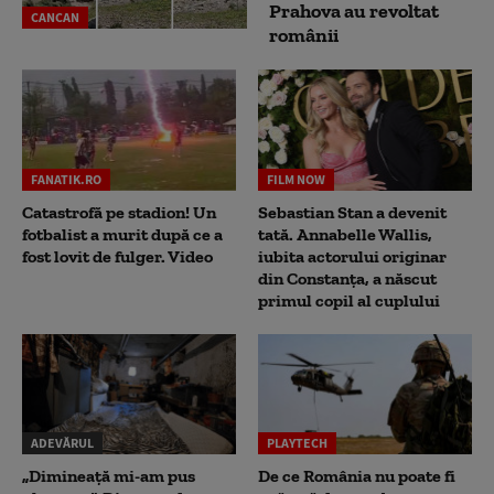
Prahova au revoltat
CANCAN
românii
FANATIK.RO
FILM NOW
Catastrofă pe stadion! Un
Sebastian Stan a devenit
fotbalist a murit după ce a
tată. Annabelle Wallis,
fost lovit de fulger. Video
iubita actorului originar
din Constanța, a născut
primul copil al cuplului
ADEVĂRUL
PLAYTECH
„Dimineață mi-am pus
De ce România nu poate fi