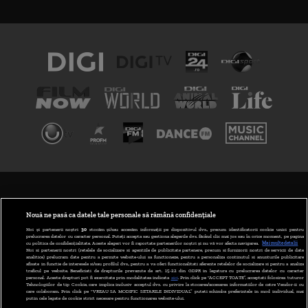
TERMENI ȘI CONDIȚII
POLITICA DE CONFIDENȚIALITATE
Nouă ne pasă ca datele tale personale să rămână confidențiale
Noi și partenerii noștri
30
stocăm și/sau accesăm informații pe dispozitivul dvs., precum identificatorii cookie unici pentru
prelucrarea datelor cu caracter personal. Puteți accepta sau gestiona alegerile dvs. făcând clic mai jos sau în orice moment, pe pagina
ABONARE DIGI TV
cu politica de confidențialitate. Aceste alegeri vor fi raportate partenerilor noștri și nu vă vor afecta navigarea.
Mai multe detalii
Noi si partenerii nostri (retelele de socializare si agentiile de publicitate partenere, precum si furnizorii nostri de servicii de date
analitice) prelucram date pentru a permite website-ului sa functioneze, pentru a personaliza continutul si anunturile publicitare
GESTIONAȚI PREFERINȚELE
afisate in functie de interesele si/sau profilul dvs., pentru a va oferi functionalitati aferente retelelor de socializare si pentru a analiza
traficul pe website. Beneficiati de drepturile prevazute de art. 15-22 din GDPR in legatura cu prelucrarea datelor cu caracter
personal. Aceste drepturi pot fi exercitate prin modalitatea indicata
aici
. Prin click pe “ACCEPT TOATE”, acceptati folosirea tuturor
CODUL DIGI24
Tehnologiilor de tip Cookie, care implica inclusiv acceptul dvs. cu privire la stocarea/accesarea informatiilor de catre Vendor-ii cu
care colaboram. Prin click pe “VREAU SA MODIFIC SETARILE INDIVIDUAL” puteti schimba preferintele in mod individual, mai
putin cele legate de cookie strict necesare pentru functionarea website-ului.
CAMERE WEB