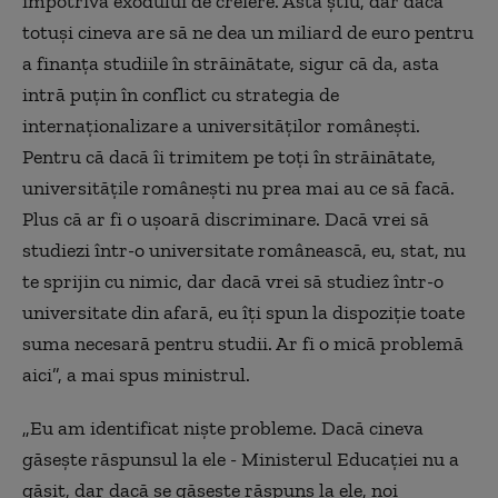
împotriva exodului de creiere. Asta știu, dar dacă
totuși cineva are să ne dea
un
miliard de euro pentru
a finanța studiile în străinătate, sigur că da, asta
intră puțin în conflict cu strategia de
internaționalizare a universităților românești.
Pentru că dacă îi trimitem pe toți în străinătate,
universitățile românești nu prea mai au ce să facă.
Plus că ar fi o
ușoară
discriminare. Dacă vrei să
studiezi într-o universitate românească, eu, stat, nu
te sprijin cu nimic, dar dacă vrei să studiez într-o
universitate d
in
afară, eu îți spun la dispoziție toate
suma necesară pentru studii. Ar fi o mică problemă
aici”, a
mai spus ministrul.
„
Eu am identificat niște probleme. Dacă cineva
găsește răspunsul la ele - Ministerul Educației nu a
găsit, dar dacă se găsește răspuns la ele, noi