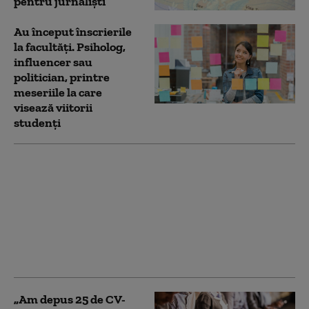
pentru jurnalişti
Au început înscrierile
la facultăți. Psiholog,
influencer sau
politician, printre
meseriile la care
visează viitorii
studenți
Serbia: Procurorii
susțin că studenții au
plănuit simularea unui
atac cu „tun sonic” la
proteste. Oficialii
vorbesc despre război
civil
„Am depus 25 de CV-