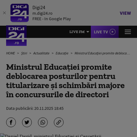
Digi24
VIEW
m.digi24.ro
FREE - In Google Play
LIVE TV
LIVE FM
HOME
Știri
Actualitate
Educație
Ministrul Educației promite deblocarea posturilor pentru titularizare și schimbări majore în concursurile de directori
Ministrul Educației promite
deblocarea posturilor pentru
titularizare și schimbări majore
în concursurile de directori
Data publicării:
20.11.2025 18:45