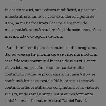
În aceste cazuri, sunt câteva modificări, a precizat
ministrul, şi anume, se vrea extinderea tipului de
item, să nu fie focalizaţi doar pe elementul de
matematică, ştiinţă sau limbă, şi, de asemenea, să se
mai includă o categorie de item.
„Sunt buni itemii pentru conţinutul din programe,
dar aş vrea să fie şi itemi care se referă la modul în
care foloseşti conţinutul în viaţa de zi cu zi. Pentru
că, vedeţi, noi predăm copiilor foarte multe
conţinuturi bune pe programe şi în clasa VIII-a se
confruntă brusc cu testele PISA, care nu testează
conţinuturile, ci utilizarea conţinuturilor la viaţă de
zi cu zi, unde rămân surprinşi şi au performanţă
slabă”, a mai afirmat ministrul Daniel David.