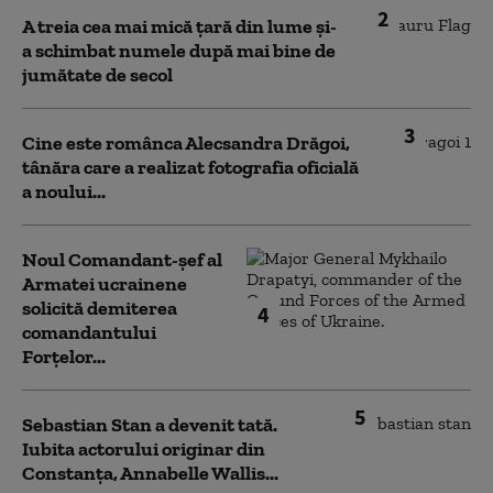
2
A treia cea mai mică țară din lume și-
a schimbat numele după mai bine de
jumătate de secol
3
Cine este românca Alecsandra Drăgoi,
tânăra care a realizat fotografia oficială
a noului...
Noul Comandant-șef al
Armatei ucrainene
solicită demiterea
4
comandantului
Forțelor...
5
Sebastian Stan a devenit tată.
Iubita actorului originar din
Constanța, Annabelle Wallis...