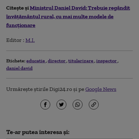
Citește și
Ministrul Daniel David: Trebuie regândit
învăţământul rural, cu mai multe modele de
funcţionare
Editor :
M.I.
Etichete:
educatie
director
titularizare
inspector
daniel david
Urmărește știrile Digi24.ro și pe
Google News
Te-ar putea interesa și: