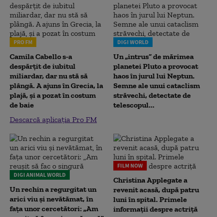
PRO FM
DIGI WORLD
Camila Cabello s-a
Un „intrus” de mărimea
despărțit de iubitul
planetei Pluto a provocat
miliardar, dar nu stă să
haos în jurul lui Neptun.
plângă. A ajuns în Grecia, la
Semne ale unui cataclism
plajă, și a pozat în costum
străvechi, detectate de
de baie
telescopul...
Descarcă aplicația Pro FM
FILM NOW
DIGI ANIMAL WORLD
Christina Applegate a
Un rechin a regurgitat un
revenit acasă, după patru
arici viu și nevătămat, în
luni în spital. Primele
fața unor cercetători: „Am
informații despre actriță