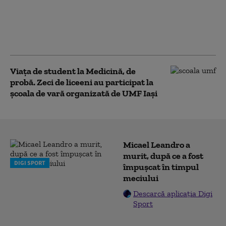
Grevă de avertisment în aproape
500 de spitale din țară din cauza
legii salarizării. Sindicatele
amenință cu grevă generală
Viața de student la Medicină, de
probă. Zeci de liceeni au participat la
școala de vară organizată de UMF Iași
Micael Leandro a
murit, după ce a fost
DIGI SPORT
împușcat în timpul
meciului
Descarcă aplicația Digi
Sport