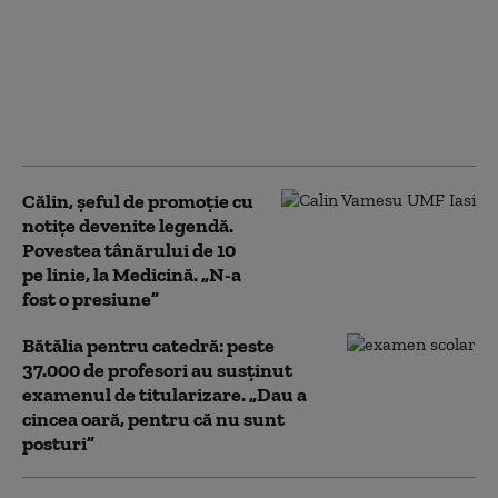
Pîslaru îi critică pe sindicaliștii
care au refuzat negocierile pe
legea salarizării: „Dialogul
niciodată n-a stricat în
democrație”
Călin, șeful de promoție cu
notițe devenite legendă.
Povestea tânărului de 10
pe linie, la Medicină. „N-a
fost o presiune”
Bătălia pentru catedră: peste
37.000 de profesori au susținut
examenul de titularizare. „Dau a
cincea oară, pentru că nu sunt
posturi”