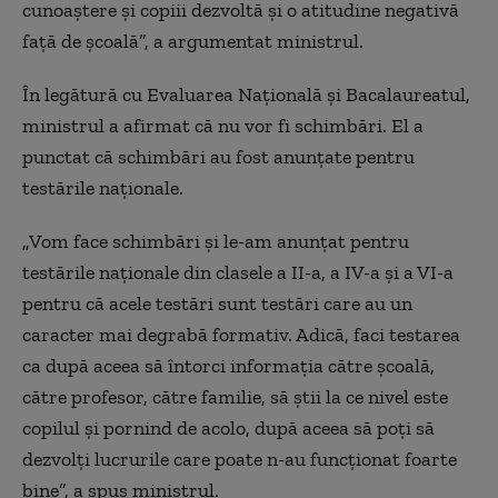
cunoaştere şi copiii dezvoltă şi o atitudine negativă
faţă de şcoală”, a argumentat ministrul.
În legătură cu Evaluarea Naţională şi Bacalaureatul,
ministrul a afirmat că nu vor fi schimbări. El a
punctat că schimbări au fost anunţate pentru
testările naţionale.
„Vom face schimbări şi le-am anunţat pentru
testările naţionale din clasele a II-a, a IV-a şi a VI-a
pentru că acele testări sunt testări care au un
caracter mai degrabă formativ. Adică, faci testarea
ca după aceea să întorci informaţia către şcoală,
către profesor, către familie, să ştii la ce nivel este
copilul şi pornind de acolo, după aceea să poţi să
dezvolţi lucrurile care poate n-au funcţionat foarte
bine”, a spus ministrul.