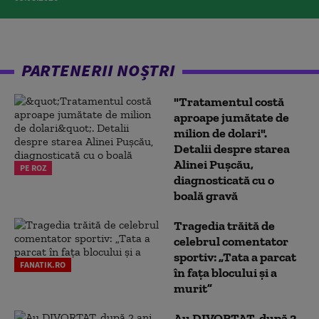
PARTENERII NOȘTRI
"Tratamentul costă
aproape jumătate de
milion de dolari".
Detalii despre starea
Alinei Pușcău,
PE ROZ
diagnosticată cu o
boală gravă
Tragedia trăită de
celebrul comentator
sportiv: „Tata a parcat
FANATIK.RO
în fața blocului și a
murit”
Au DIVORȚAT, după 2