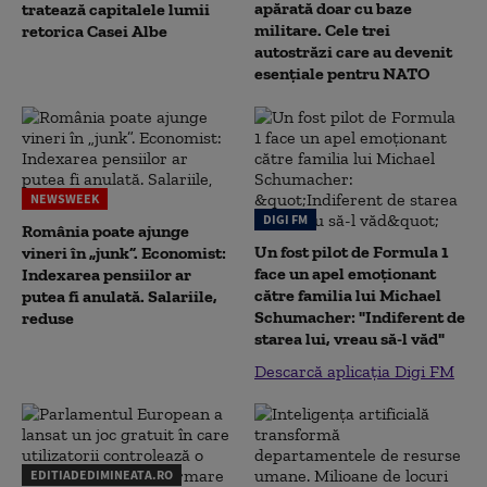
apărată doar cu baze
tratează capitalele lumii
militare. Cele trei
retorica Casei Albe
autostrăzi care au devenit
esențiale pentru NATO
NEWSWEEK
DIGI FM
România poate ajunge
Un fost pilot de Formula 1
vineri în „junk”. Economist:
face un apel emoționant
Indexarea pensiilor ar
către familia lui Michael
putea fi anulată. Salariile,
Schumacher: "Indiferent de
reduse
starea lui, vreau să-l văd"
Descarcă aplicația Digi FM
EDITIADEDIMINEATA.RO