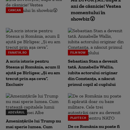
ani de căsnicie! Vestea
CANCAN
momentului în
showbiz😮
FANATIK.RO
FILM NOW
A scris istorie pentru
Sebastian Stan a devenit
Steaua și România, acum îl
tată. Annabelle Wallis,
ajută pe Bîrligea: „Și eu am
iubita actorului originar
trecut prin așa ceva”.
din Constanța, a născut
Exclusiv
primul copil al cuplului
ADEVĂRUL
PLAYTECH
Amenințările lui Trump nu
De ce România nu poate fi
mai sperie lumea. Cum