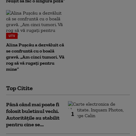
reușit să fac o singură poză”
UTV
Alina Pușcău a dezvăluit că
se confruntă cu o boală
gravă. „Am cinci tumori. Vă
rog să vă rugați pentru
mine”
Top Citite
Până când mai poate fi
folosit buletinul vechi.
1
Autoritățile au stabilit
pentru cine se...