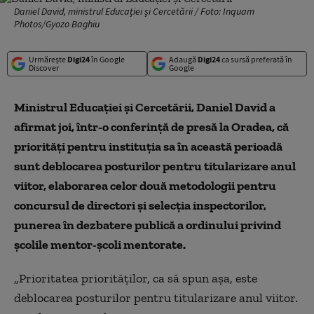
Daniel David, ministrul Educaţiei şi Cercetării / Foto: Inquam
Photos/Gyozo Baghiu
Urmărește
Digi24
în Google
Adaugă
Digi24
ca sursă preferată în
Discover
Google
Ministrul Educaţiei şi Cercetării, Daniel David a
afirmat joi, într-o conferinţă de presă la Oradea, că
priorităţi pentru instituţia sa în această perioadă
sunt deblocarea posturilor pentru titularizare anul
viitor, elaborarea celor două metodologii pentru
concursul de directori şi selecţia inspectorilor,
punerea în dezbatere publică a ordinului privind
şcolile mentor-şcoli mentorate.
„Prioritatea priorităţilor, ca să spun aşa, este
deblocarea posturilor pentru titularizare anul viitor.