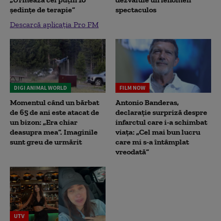
ședințe de terapie”
spectaculos
Descarcă aplicația Pro FM
DIGI ANIMAL WORLD
FILM NOW
Momentul când un bărbat
Antonio Banderas,
de 65 de ani este atacat de
declarație surpriză despre
un bizon: „Era chiar
infarctul care i-a schimbat
deasupra mea”. Imaginile
viața: „Cel mai bun lucru
sunt greu de urmărit
care mi s-a întâmplat
vreodată”
UTV