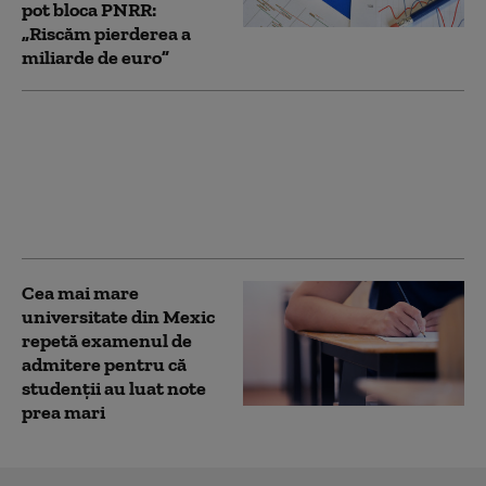
pot bloca PNRR:
„Riscăm pierderea a
miliarde de euro”
Ucraina a atacat o
universitate rusă care
realizează sisteme de
control al dronelor în
Belgorod
Cea mai mare
universitate din Mexic
repetă examenul de
admitere pentru că
studenţii au luat note
prea mari