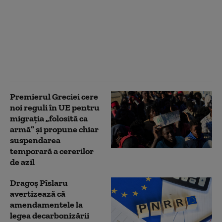
Patru țări din UE
rămân neutre în timp
ce Europa se
reînarmează. Marele
test care le-ar putea
schimba strategia
Premierul Greciei cere
noi reguli în UE pentru
migrația „folosită ca
armă” și propune chiar
suspendarea
temporară a cererilor
de azil
Dragoș Pîslaru
avertizează că
amendamentele la
legea decarbonizării