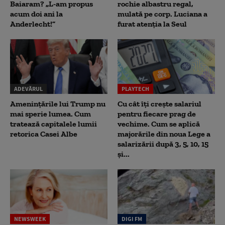
Baiaram? „L-am propus
rochie albastru regal,
acum doi ani la
mulată pe corp. Luciana a
Anderlecht!”
furat atenția la Seul
ADEVĂRUL
PLAYTECH
Amenințările lui Trump nu
Cu cât îți crește salariul
mai sperie lumea. Cum
pentru fiecare prag de
tratează capitalele lumii
vechime. Cum se aplică
retorica Casei Albe
majorările din noua Lege a
salarizării după 3, 5, 10, 15
și...
NEWSWEEK
DIGI FM