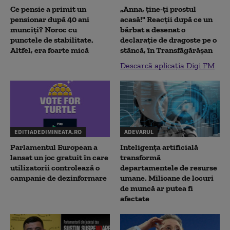
Ce pensie a primit un
„Anna, ţine-ţi prostul
pensionar după 40 ani
acasă!" Reacţii după ce un
munciți? Noroc cu
bărbat a desenat o
punctele de stabilitate.
declaraţie de dragoste pe o
Altfel, era foarte mică
stâncă, în Transfăgărăşan
Descarcă aplicația Digi FM
EDITIADEDIMINEATA.RO
ADEVARUL
Parlamentul European a
Inteligența artificială
lansat un joc gratuit în care
transformă
utilizatorii controlează o
departamentele de resurse
campanie de dezinformare
umane. Milioane de locuri
de muncă ar putea fi
afectate