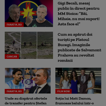
Gigi Becali, mesaj
public în direct pentru
MM Stoica: ”Băi,
Mihaie, nu mai suport!
Asta face el”
FANATIK.RO
Cum au apărut doi
turiști pe Platoul
Bucegi. Imaginile
publicate de Salvamont
Prahova au revoltat
CANCAN
românii
FANATIK.RO
FILM NOW
Unde au dispărut ofertele
Soția lui Matt Damon,
de transfer pentru Ștefan
frumoasa balului într-o