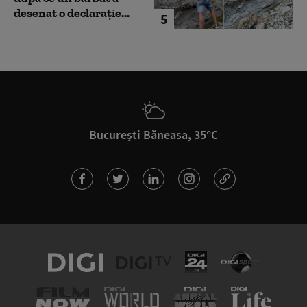
desenat o declarație...
5
București Băneasa, 35°C