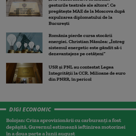
gesturile teatrale ale altora”. Ce
pregătește MAE de la Moscova după
expulzarea diplomatului de la
București
România pierde cursa stocării
energiei. Christian Năsulea: „Întreg
sistemul energetic este gândit să-i
dezavantajeze pe cetățeni”
USR și PNL au contestat Legea
Integrității la CCR. Milioane de euro
din PNRR, în pericol
DIGI ECONOMIC
Bolojan: Criza aprovizionării cu carburanți a fost
depășită. Guvernul estimează ieftinirea motorinei
în a doua parte a lunii august