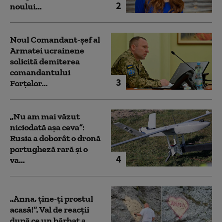
2
noului...
Noul Comandant-șef al
Armatei ucrainene
solicită demiterea
comandantului
3
Forțelor...
„Nu am mai văzut
niciodată așa ceva”:
Rusia a doborât o dronă
portugheză rară și o
4
va...
„Anna, ţine-ţi prostul
acasă!”. Val de reacții
după ce un bărbat a