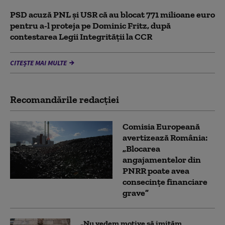
PSD acuză PNL şi USR că au blocat 771 milioane euro
pentru a-l proteja pe Dominic Fritz, după
contestarea Legii Integrității la CCR
CITEȘTE MAI MULTE
Recomandările redacţiei
Comisia Europeană
avertizează România:
„Blocarea
angajamentelor din
PNRR poate avea
consecințe financiare
grave”
„Nu vedem motive să imităm