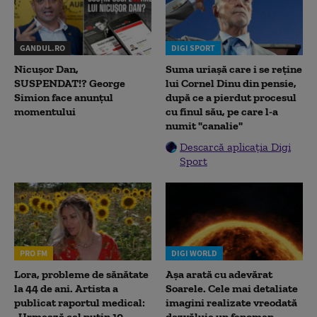
GANDUL.RO
DIGI SPORT
Nicușor Dan,
Suma uriașă care i se reține
SUSPENDAT!? George
lui Cornel Dinu din pensie,
Simion face anunțul
după ce a pierdut procesul
momentului
cu finul său, pe care l-a
numit "canalie"
Descarcă aplicația Digi
Sport
PRO FM
DIGI WORLD
Lora, probleme de sănătate
Așa arată cu adevărat
la 44 de ani. Artista a
Soarele. Cele mai detaliate
publicat raportul medical:
imagini realizate vreodată
„Urmează cel puțin 10
dezvăluie un fenomen