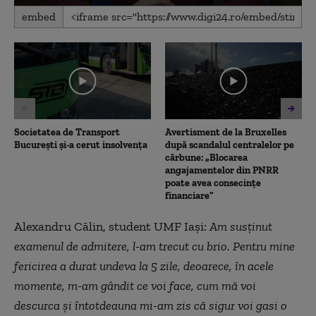
0
embed
seconds
of
2
minutes,
25
seconds
Societatea de Transport
Avertisment de la Bruxelles
București și-a cerut insolvența
după scandalul centralelor pe
cărbune: „Blocarea
angajamentelor din PNRR
poate avea consecințe
financiare”
Alexandru Călin, student UMF Iași:
Am susținut
examenul de admitere, l-am trecut cu brio. Pentru mine
fericirea a durat undeva la 5 zile, deoarece, în acele
momente, m-am gândit ce voi face, cum mă voi
descurca și întotdeauna mi-am zis că sigur voi gasi o