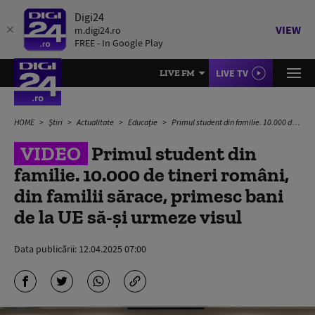
Digi24
VIEW
m.digi24.ro
FREE - In Google Play
LIVE TV
LIVE FM
HOME
Știri
Actualitate
Educație
Primul student din familie. 10.000 de tineri români, din familii sărace, primesc bani de la UE să-și urmeze visul
VIDEO
Primul student din
familie. 10.000 de tineri români,
din familii sărace, primesc bani
de la UE să-și urmeze visul
Data publicării:
12.04.2025 07:00