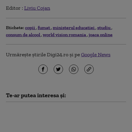
Editor :
Liviu Cojan
Etichete:
copii
fumat
ministerul educatiei
studiu
consum de alcool
world vision romania
joaca online
Urmărește știrile Digi24.ro și pe
Google News
Te-ar putea interesa și:
Schimbările climatice
au dublat riscul
incendiilor forestiere
extreme din Canada