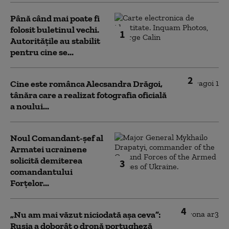
Până când mai poate fi
folosit buletinul vechi.
1
Autoritățile au stabilit
pentru cine se...
2
Cine este românca Alecsandra Drăgoi,
tânăra care a realizat fotografia oficială
a noului...
Noul Comandant-șef al
Armatei ucrainene
solicită demiterea
3
comandantului
Forțelor...
4
„Nu am mai văzut niciodată așa ceva”:
Rusia a doborât o dronă portugheză