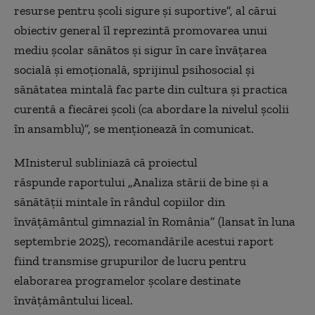
resurse pentru şcoli sigure şi suportive”, al cărui
obiectiv general îl reprezintă promovarea unui
mediu şcolar sănătos şi sigur în care învăţarea
socială şi emoţională, sprijinul psihosocial şi
sănătatea mintală fac parte din cultura şi practica
curentă a fiecărei şcoli (ca abordare la nivelul şcolii
în ansamblu)”, se menţionează în comunicat.
MInisterul subliniază că proiectul
răspunde raportului „Analiza stării de bine şi a
sănătăţii mintale în rândul copiilor din
învăţământul gimnazial în România” (lansat în luna
septembrie 2025), recomandările acestui raport
fiind transmise grupurilor de lucru pentru
elaborarea programelor şcolare destinate
învăţământului liceal.