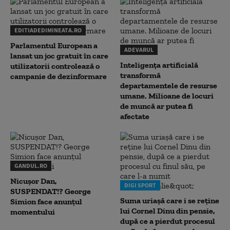
EDITIADEDIMINEATA.RO
Parlamentul European a
ADEVARUL
lansat un joc gratuit în care
Inteligența artificială
utilizatorii controlează o
transformă
campanie de dezinformare
departamentele de resurse
umane. Milioane de locuri
de muncă ar putea fi
afectate
GANDUL.RO
Nicușor Dan,
DIGI SPORT
SUSPENDAT!? George
Suma uriașă care i se reține
Simion face anunțul
lui Cornel Dinu din pensie,
momentului
după ce a pierdut procesul