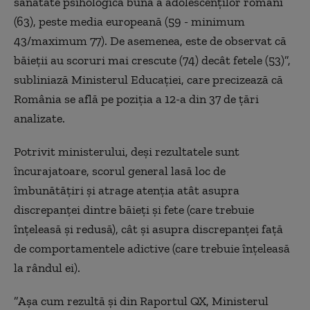
sănătate psihologică bună a adolescenţilor români
(63), peste media europeană (59 - minimum
43/maximum 77). De asemenea, este de observat că
băieţii au scoruri mai crescute (74) decât fetele (53)”,
subliniază Ministerul Educaţiei, care precizează că
România se află pe poziţia a 12-a din 37 de ţări
analizate.
Potrivit ministerului, deşi rezultatele sunt
încurajatoare, scorul general lasă loc de
îmbunătăţiri şi atrage atenţia atât asupra
discrepanţei dintre băieţi şi fete (care trebuie
înţeleasă şi redusă), cât şi asupra discrepanţei faţă
de comportamentele adictive (care trebuie înţeleasă
la rândul ei).
”Aşa cum rezultă şi din Raportul QX, Ministerul