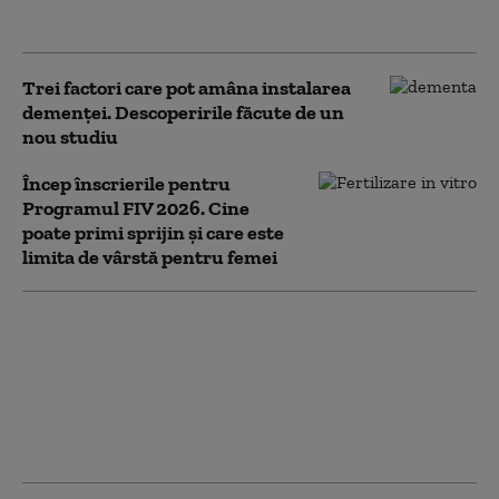
(studiu)
Trei factori care pot amâna instalarea
demenţei. Descoperirile făcute de un
nou studiu
Încep înscrierile pentru
Programul FIV 2026. Cine
poate primi sprijin și care este
limita de vârstă pentru femei
Rezultate finale
Titularizare 2026:
Ministerul Educației a
publicat notele după
contestații. Situația pe
județe