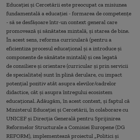
Educaţiei şi Cercetării este preocupat ca misiunea
fundamentală a educaţiei - formarea de competenţe
- să se desfăşoare într-un context general care
promovează şi sănătatea mintală, şi starea de bine.
În acest sens, reforma curriculară (pentru a
eficientiza procesul educaţional şi a introduce şi
componente de sănătate mintală) şi cea legată
de consiliere şi orientare (curricular şi prin servicii
de specialitate) sunt în plină derulare, cu impact
potenţial pozitiv atât asupra elevilor/cadrelor
didactice, cât şi asupra întregului ecosistem
educaţional. Adăugăm, în acest context, şi faptul că
Ministerul Educaţiei şi Cercetării, în colaborare cu
UNICEF şi Direcţia Generală pentru Sprijinirea
Reformelor Structurale a Comisiei Europene (DG
REFORM), implementează proiectul „Politici şi