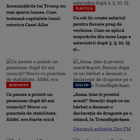
Amenințările lui Trump nu
PLAYTECH
mai sperie lumea. Cum
Cu cât îți crește salariul
tratează capitalele lumii
pentru fiecare prag de
retorica Casei Albe
vechime. Cum se aplică
majorările din noua Lege a
salarizării după 3, 5, 10, 15
și...
NEWSWEEK
DIGI FM
Ce pensie a primit un
„Anna, ţine-ţi prostul
pensionar după 40 ani
acasă!" Reacţii după ce un
munciți? Noroc cu
bărbat a desenat o
punctele de stabilitate.
declaraţie de dragoste pe o
Altfel, era foarte mică
stâncă, în Transfăgărăşan
Descarcă aplicația Digi FM