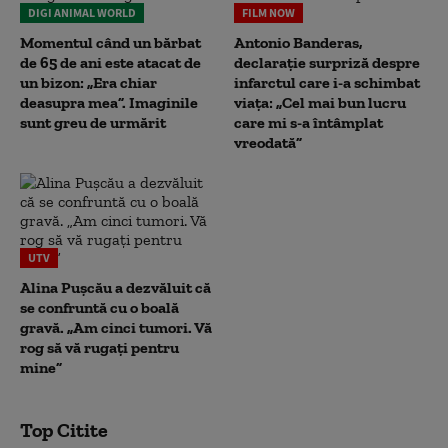
DIGI ANIMAL WORLD
FILM NOW
Momentul când un bărbat
Antonio Banderas,
de 65 de ani este atacat de
declarație surpriză despre
un bizon: „Era chiar
infarctul care i-a schimbat
deasupra mea”. Imaginile
viața: „Cel mai bun lucru
sunt greu de urmărit
care mi s-a întâmplat
vreodată”
UTV
Alina Pușcău a dezvăluit că
se confruntă cu o boală
gravă. „Am cinci tumori. Vă
rog să vă rugați pentru
mine”
Top Citite