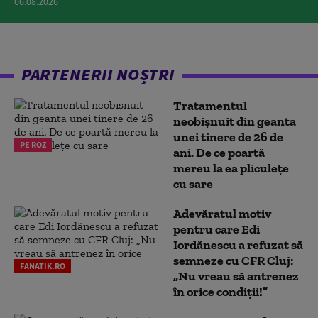
06.08.2026
PARTENERII NOȘTRI
Tratamentul
neobișnuit din geanta
unei tinere de 26 de
PE ROZ
ani. De ce poartă
mereu la ea pliculețe
cu sare
Adevăratul motiv
pentru care Edi
Iordănescu a refuzat să
semneze cu CFR Cluj:
FANATIK.RO
„Nu vreau să antrenez
în orice condiții!”