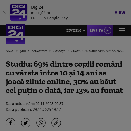
Digi24
VIEW
m.digi24.ro
FREE - In Google Play
LIVE TV
LIVE FM
HOME
Știri
Actualitate
Educație
Studiu: 69% dintre copiii români cu vârste între 10 și 14 ani se joacă zilnic online, 30% au băut cel puţin o dată, iar 13% au fumat
Studiu: 69% dintre copiii români
cu vârste între 10 și 14 ani se
joacă zilnic online, 30% au băut
cel puţin o dată, iar 13% au fumat
Data actualizării:
29.11.2025 20:57
Data publicării:
29.11.2025 19:17