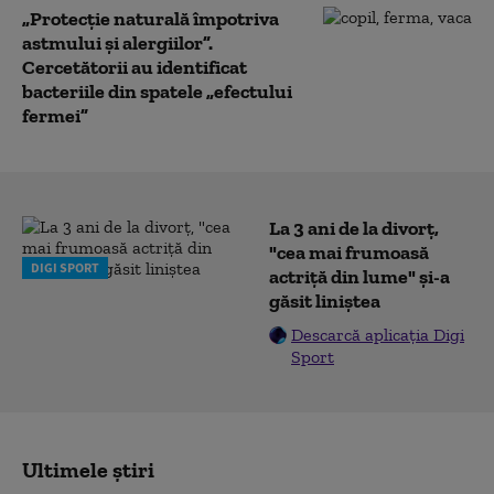
„Protecție naturală împotriva
astmului și alergiilor”.
Cercetătorii au identificat
bacteriile din spatele „efectului
fermei”
La 3 ani de la divorț,
"cea mai frumoasă
DIGI SPORT
actriță din lume" și-a
găsit liniștea
Descarcă aplicația Digi
Sport
Ultimele știri