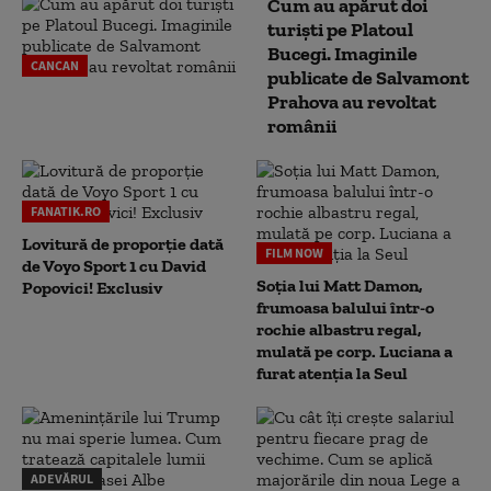
Cum au apărut doi
turiști pe Platoul
Bucegi. Imaginile
CANCAN
publicate de Salvamont
Prahova au revoltat
românii
FANATIK.RO
Lovitură de proporție dată
FILM NOW
de Voyo Sport 1 cu David
Soția lui Matt Damon,
Popovici! Exclusiv
frumoasa balului într-o
rochie albastru regal,
mulată pe corp. Luciana a
furat atenția la Seul
ADEVĂRUL