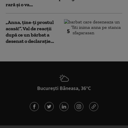
rară și o va...
„Anna, ţine-ţi prostul
acasă!”. Val de reacții
5
după ce un bărbat a
desenat o declarație...
București Băneasa, 36°C