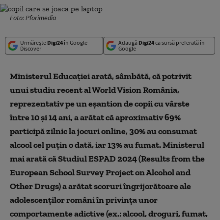
Foto: Pforimedia
Urmărește
Digi24
în Google
Adaugă
Digi24
ca sursă preferată în
Discover
Google
Ministerul Educaţiei arată, sâmbătă, că potrivit
unui studiu recent al World Vision România,
reprezentativ pe un eşantion de copii cu vârste
între 10 şi 14 ani, a arătat că aproximativ 69%
participă zilnic la jocuri online, 30% au consumat
alcool cel puţin o dată, iar 13% au fumat. Ministerul
mai arată că Studiul ESPAD 2024 (Results from the
European School Survey Project on Alcohol and
Other Drugs) a arătat scoruri îngrijorătoare ale
adolescenţilor români în privinţa unor
comportamente adictive (ex.: alcool, droguri, fumat,