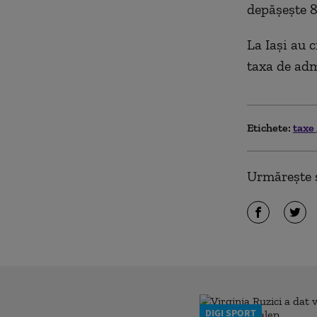
depășește 8
La Iași au 
taxa de adm
Etichete:
taxe
Urmărește ș
DIGI SPORT