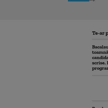
Te-ar p
Bacalau
toamnă
candida
scrise. 
progra
Anchetă
concedi
angajaț