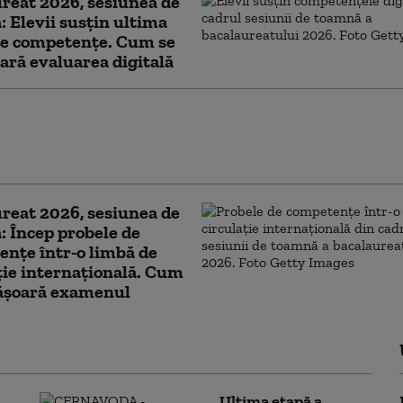
reat 2026, sesiunea de
 Elevii susțin ultima
de competențe. Cum se
ară evaluarea digitală
ari orașe au început deja să aplice
 pentru limitarea consumului de
electric. Ce va face Capitala
reat 2026, sesiunea de
 Încep probele de
nțe într-o limbă de
ție internațională. Cum
fășoară examenul
Ultima etapă a