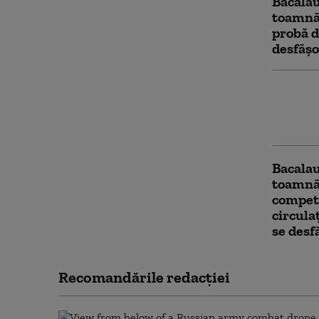
Bacalau
toamnă:
probă 
desfășo
Patru m
măsuri
curent 
Bacalau
toamnă:
compete
circula
se des
Recomandările redacţiei