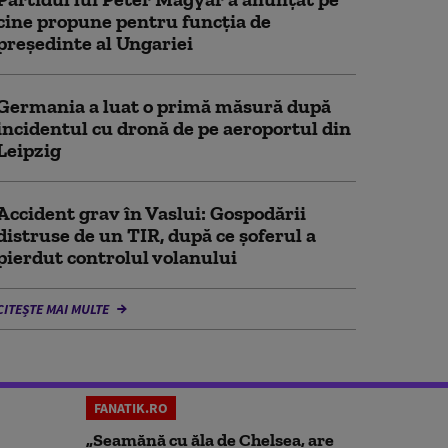
cine propune pentru funcția de
președinte al Ungariei
Germania a luat o primă măsură după
incidentul cu dronă de pe aeroportul din
Leipzig
Accident grav în Vaslui: Gospodării
distruse de un TIR, după ce șoferul a
pierdut controlul volanului
CITEȘTE MAI MULTE
FANATIK.RO
„Seamănă cu ăla de Chelsea, are