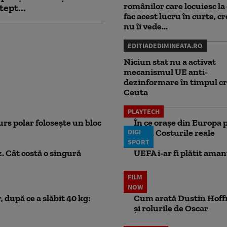
românilor care locuiesc la 
tept...
fac acest lucru în curte, c
nu îi vede...
EDITIADEDIMINEATA.RO
Niciun stat nu a activat
mecanismul UE anti-
dezinformare în timpul cr
Ceuta
PLAYTECH
rs polar folosește un bloc
În ce orașe din Europa p
DIGI
lună. Costurile reale
SPORT
. Cât costă o singură
UEFA i-ar fi plătit aman
FILM
NOW
 după ce a slăbit 40 kg:
Cum arată Dustin Hoffma
și rolurile de Oscar