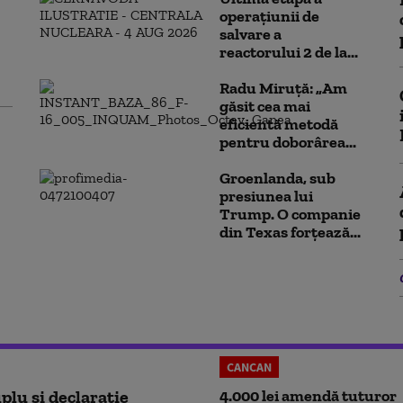
operațiunii de
salvare a
reactorului 2 de la...
Radu Miruță: „Am
găsit cea mai
eficientă metodă
pentru doborârea...
Groenlanda, sub
presiunea lui
Trump. O companie
din Texas forțează...
CANCAN
plu și declarație
4.000 lei amendă tuturor