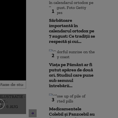
1
Sărbătoare
importantă în
calendarul ortodox pe
7 august: Ce tradiții se
respectă și cui...
2
Viața pe Pământ ar fi
putut apărea de două
ori. Studiul care pune
sub semnul
întrebării...
3
Medicamentele
Moody's mențin
Colebil și Panzcebil au
Caniculă în sud și vijelii în
țară al Românie