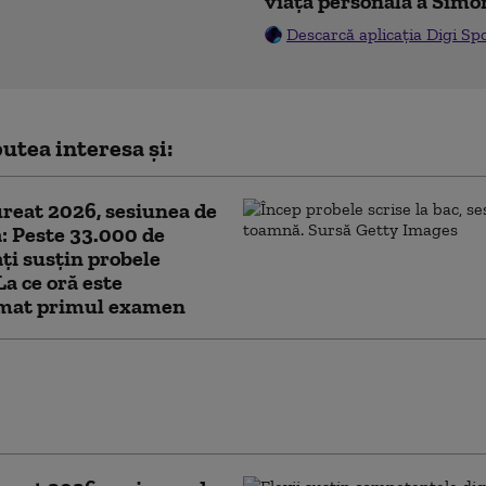
viața personală a Simo
Descarcă aplicația Digi Sp
utea interesa și:
reat 2026, sesiunea de
: Peste 33.000 de
ți susțin probele
La ce oră este
mat primul examen
 la un spital din cauza numărului mare de
i medicale în plin sezon estival: Unul din 10
i a anunțat că e bolnav