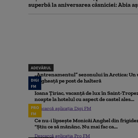
superbă la aniversarea căsniciei: Abia aș
ADEVĂRUL
„Antrenamentul” sezonului în Arctica: Un u
DIGI
de gheață pe post de halteră
FM
Ioana Țiriac, vacanță de lux în Saint-Tropez
noapte la hotelul cu aspect de castel ales...
PRO
Descarcă aplicația Digi FM
FM
Ce nu-i lipsește Monicăi Anghel din frigider,
“Știu ce să mănânc. Nu mai fac ca...
Descarcă aplicația Pro FM