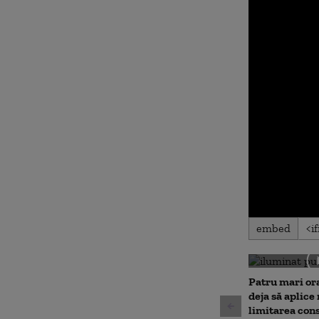
0
embed
seconds
of
0
seconds
Volu
90%
Patru mari or
deja să aplice
limitarea con