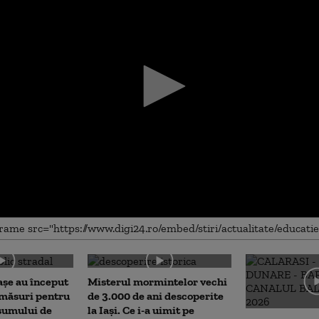
me
așe au început
Misterul mormintelor vechi
 măsuri pentru
de 3.000 de ani descoperite
sumului de
la Iași. Ce i-a uimit pe