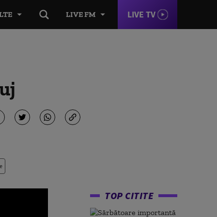
LIVE TV
LTE
LIVE FM
uj
e
TOP CITITE