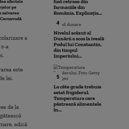
fost retrase din
dea efectele
vestul și centrul țării. ANM a
perspectivă ne
farmaciile din
rjelor pe
emis trei coduri galbene
Alexandru Naza
România. Explicația...
u salvarea
răgaz, nu moti
a Cernavodă
4
Nivelul scăzut al
colarizare a
Dunării a scos la iveală
Podul lui Constantin,
 s-a
din timpul
i.
Imperiului...
rarea este
5
e lei.
La câte grade trebuie
setat frigiderul.
Temperatura care
păstrează alimentele
ea de la
în...
egătească
 mare, adică