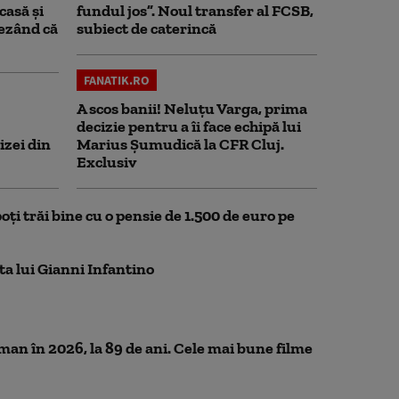
casă și
fundul jos”. Noul transfer al FCSB,
rezând că
subiect de caterincă
FANATIK.RO
A scos banii! Neluțu Varga, prima
decizie pentru a îi face echipă lui
izei din
Marius Șumudică la CFR Cluj.
Exclusiv
oți trăi bine cu o pensie de 1.500 de euro pe
ta lui Gianni Infantino
n în 2026, la 89 de ani. Cele mai bune filme