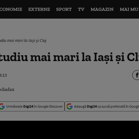
CONOMIE
EXTERNE
SPORT
TV
MAGAZIN
MAI MU
diu mai mari la Iași și Cluj
udiu mai mari la Iași și Cl
8:13
Urmărește
Digi24
în Google Discover
Adaugă
Digi24
ca sursă preferată în Googl