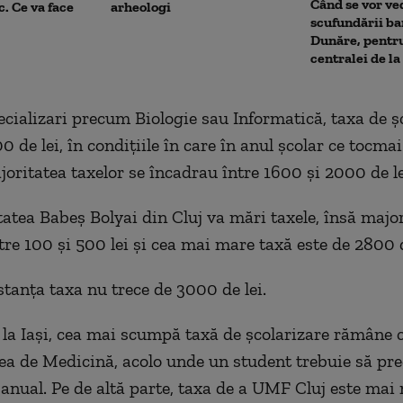
Când se vor ve
c. Ce va face
arheologi
scufundării ba
Dunăre, pentr
centralei de l
ecializari precum Biologie sau Informatică, taxa de ș
0 de lei, în condițiile în care în anul școlar ce tocmai
joritatea taxelor se încadrau între 1600 și 2000 de le
tatea Babeș Bolyai din Cluj va mări taxele, însă majo
tre 100 și 500 lei și cea mai mare taxă este de 2800 d
stanța taxa nu trece de 3000 de lei.
 la Iași, cea mai scumpă taxă de școlarizare rămâne c
ea de Medicină, acolo unde un student trebuie să pr
 anual. Pe de altă parte, taxa de a UMF Cluj este mai