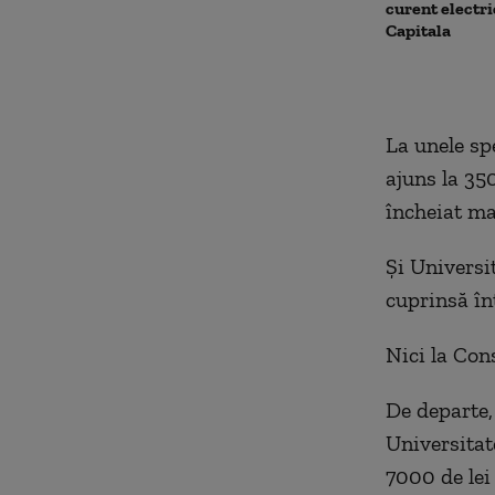
curent electri
Capitala
La unele sp
ajuns la 350
încheiat ma
Și Universi
cuprinsă în
Nici la Con
De departe,
Universitat
7000 de lei