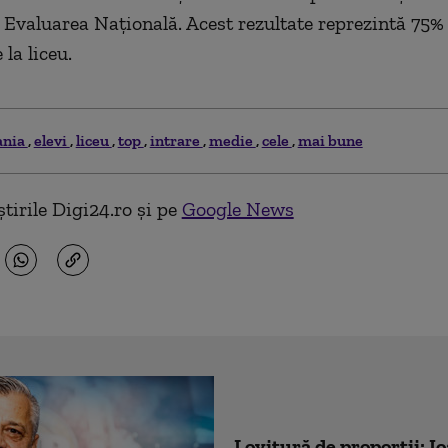
 Evaluarea Naţională. Acest rezultate
reprezintă
75
%
 la liceu.
ania
elevi
liceu
top
intrare
medie
cele
mai bune
tirile Digi24.ro și pe
Google News
Lovitură de proporții: I