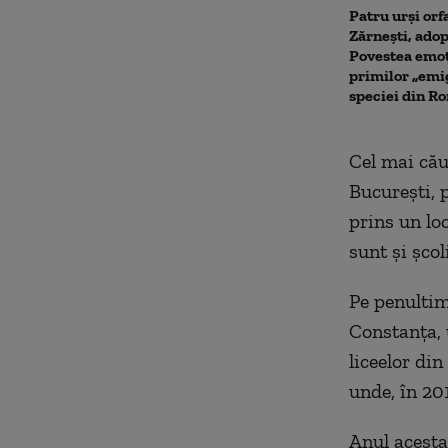
Patru urși orf
Zărnești, adop
Povestea emoț
primilor „emig
speciei din R
Cel mai cău
Bucureşti, 
prins un lo
sunt şi şco
Pe penultim
Constanţa, 
liceelor di
unde, în 20
Anul acesta