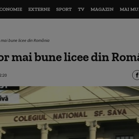
CONOMIE
EXTERNE
SPORT
TV
MAGAZIN
MAI MU
r mai bune licee din România
or mai bune licee din Rom
2:20