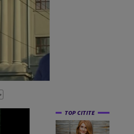
e
TOP CITITE