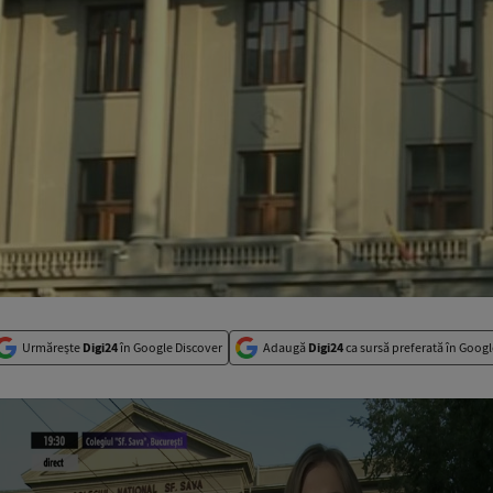
Urmărește
Digi24
în Google Discover
Adaugă
Digi24
ca sursă preferată în Googl