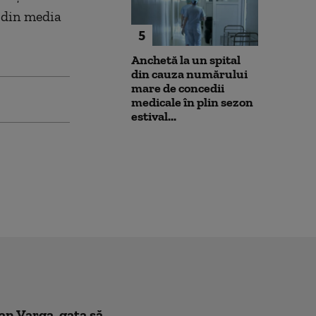
din media
5
Anchetă la un spital
din cauza numărului
mare de concedii
medicale în plin sezon
estival...
oan Varga, gata să