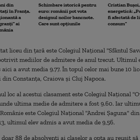
ani din
Schimbare istorică pentru
Cristian Bușoi
tați în Franța.
euro: românii pot vota
energetică: „P
ionantă a
designul noilor bancnote.
fi afectată de 
ranți” ai
Care sunt opțiunile
consum”
omânia
tat liceu din ţară este Colegiul Naţional "Sfântul Sav
potrivit mediilor de admitere de anul trecut. Ultimul 
c aici a avut
media
9.77. În topul celor mai bune 10 lic
li din Constanţa, Craiova şi Cluj Napoca.
ul loc al acestui clasament este Colegiul Naţional "O
unde ultima medie de admitere a fost 9.60. Iar ultimu
n Românie este Colegiul Naţional "Andrei Şaguna" di
13, ultimul elev admis a avut media de 9,56.
 doar 88 de absolvenţi ai claselor a opta au reuşit să