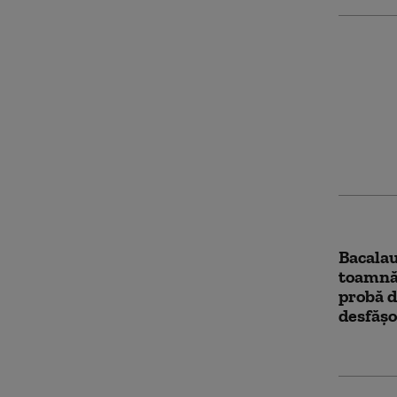
Cum poa
ridicat
Apelul 
către p
Bacalau
toamnă:
probă 
desfășo