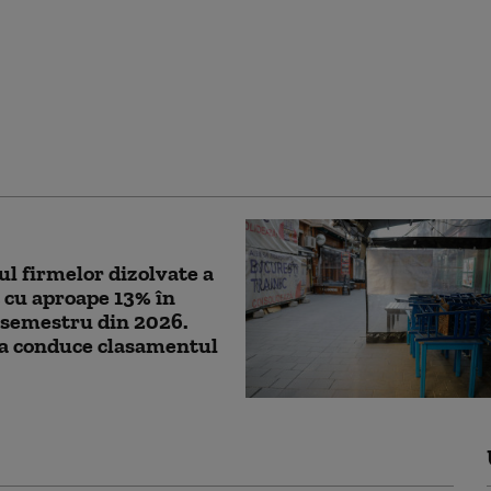
a a primit săptămâna
 un miliard de euro
anul Naţional de
re şi Rezilienţă.
ție cu situația
ei
 firmelor dizolvate a
 cu aproape 13% în
 semestru din 2026.
la conduce clasamentul