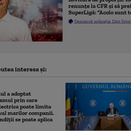
renunțe la CFR și să prei
SuperLigă: ”Acolo sunt t
Descarcă aplicația Digi Spor
utea interesa și:
ul a adoptat
smul prin care
ectrica poate limita
ul marilor companii.
ndiții se poate aplica