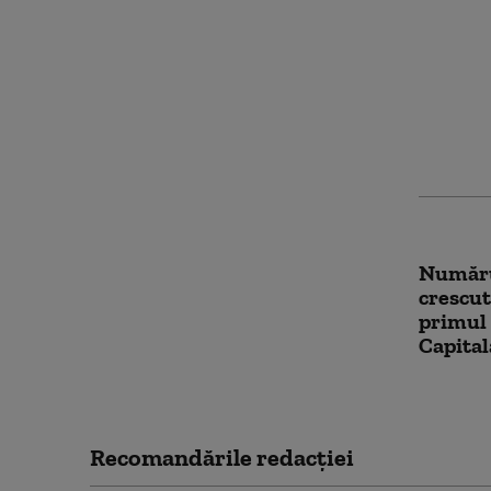
Bulgari
trecută
prin Pl
Redresa
Compara
Români
Numărul
crescut
primul
Capita
Recomandările redacţiei