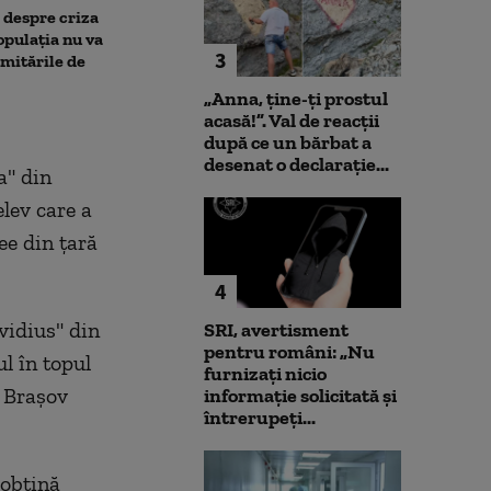
, despre criza
Noi verificări pe aeroportul
Societatea de 
opulația nu va
din Leipzig: sute de polițiști
București și-a 
3
limitările de
caută o a doua dronă.
insolvența
Varianta exclusă de
„Anna, ţine-ţi prostul
anchetatori
acasă!”. Val de reacții
după ce un bărbat a
desenat o declarație...
a" din
elev care a
ee din ţară
4
vidius" din
SRI, avertisment
pentru români: „Nu
l în topul
furnizați nicio
n Braşov
informație solicitată și
întrerupeți...
 obţină