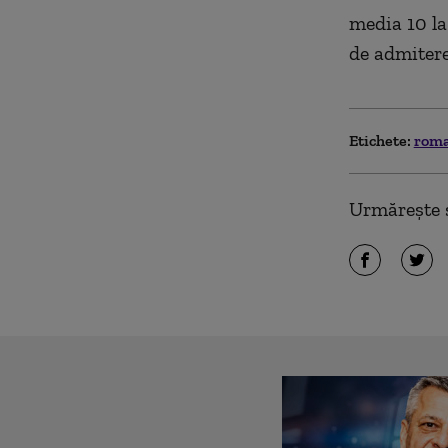
media 10 la
de admitere
Etichete:
rom
Urmărește ș