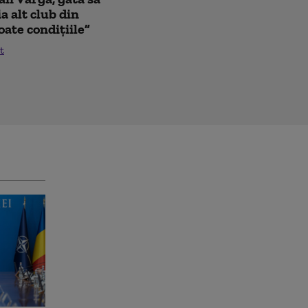
a alt club din
oate condițiile”
t