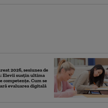
te fi evitat consumul
 de energie seara.
Ministerului Energiei
opulație și companii
reat 2026, sesiunea de
 Elevii susțin ultima
de competențe. Cum se
ară evaluarea digitală