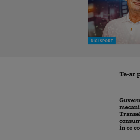
DIGI SPORT
Te-ar p
Guvern
mecani
Transel
consum
În ce co