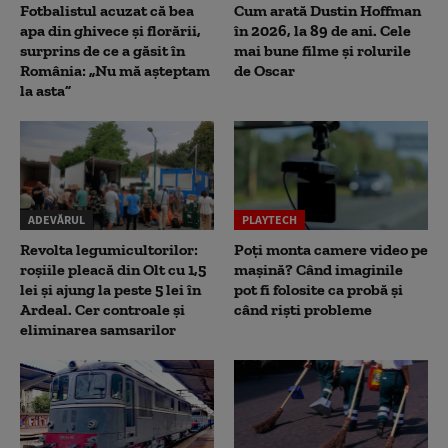
Fotbalistul acuzat că bea
Cum arată Dustin Hoffman
apa din ghivece și florării,
în 2026, la 89 de ani. Cele
surprins de ce a găsit în
mai bune filme și rolurile
România: „Nu mă așteptam
de Oscar
la asta”
ADEVĂRUL
PLAYTECH
Revolta legumicultorilor:
Poți monta camere video pe
roșiile pleacă din Olt cu 1,5
mașină? Când imaginile
lei și ajung la peste 5 lei în
pot fi folosite ca probă și
Ardeal. Cer controale și
când riști probleme
eliminarea samsarilor