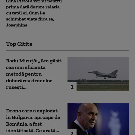
Gina Pistol a vorbit pentru
prima dată despre relația
cu tatăl ei. Cum i-a
schimbat viața fiica sa,
Josephine
Top Citite
Radu Miruță: „Am găsit
cea mai eficientă
metodă pentru
doborârea dronelor
1
rusești...
Drona care a explodat
în Bulgaria, aproape de
România, a fost
identificată. Ce arată...
2