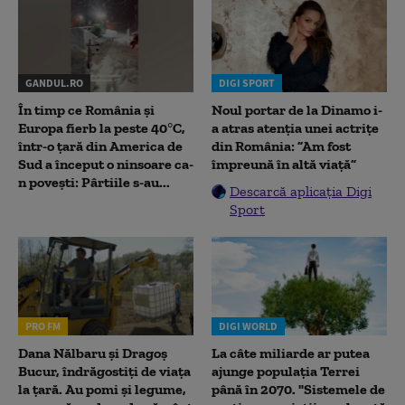
GANDUL.RO
DIGI SPORT
În timp ce România și
Noul portar de la Dinamo i-
Europa fierb la peste 40°C,
a atras atenția unei actrițe
într-o țară din America de
din România: ”Am fost
Sud a început o ninsoare ca-
împreună în altă viață”
n povești: Pârtiile s-au...
Descarcă aplicația Digi
Sport
PRO FM
DIGI WORLD
Dana Nălbaru și Dragoș
La câte miliarde ar putea
Bucur, îndrăgostiți de viața
ajunge populația Terrei
la țară. Au pomi și legume,
până în 2070. "Sistemele de