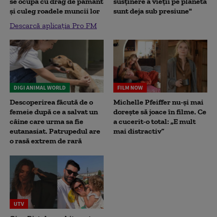
se ocupă cu drag de pământ
susținere a vieții pe planetă
și culeg roadele muncii lor
sunt deja sub presiune"
Descarcă aplicația Pro FM
DIGI ANIMAL WORLD
FILM NOW
Descoperirea făcută de o
Michelle Pfeiffer nu-și mai
femeie după ce a salvat un
dorește să joace în filme. Ce
câine care urma sa fie
a cucerit-o total: „E mult
eutanasiat. Patrupedul are
mai distractiv”
o rasă extrem de rară
UTV