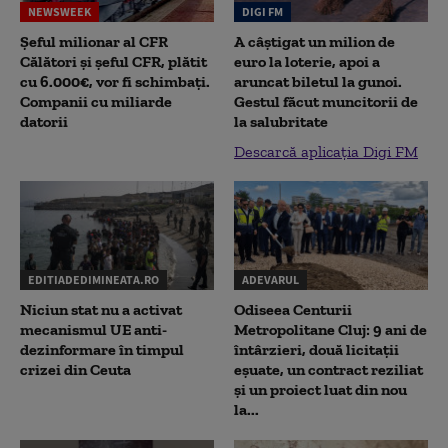
NEWSWEEK
DIGI FM
Șeful milionar al CFR
A câștigat un milion de
Călători și șeful CFR, plătit
euro la loterie, apoi a
cu 6.000€, vor fi schimbați.
aruncat biletul la gunoi.
Companii cu miliarde
Gestul făcut muncitorii de
datorii
la salubritate
Descarcă aplicația Digi FM
EDITIADEDIMINEATA.RO
ADEVARUL
Niciun stat nu a activat
Odiseea Centurii
mecanismul UE anti-
Metropolitane Cluj: 9 ani de
dezinformare în timpul
întârzieri, două licitații
crizei din Ceuta
eșuate, un contract reziliat
și un proiect luat din nou
la...