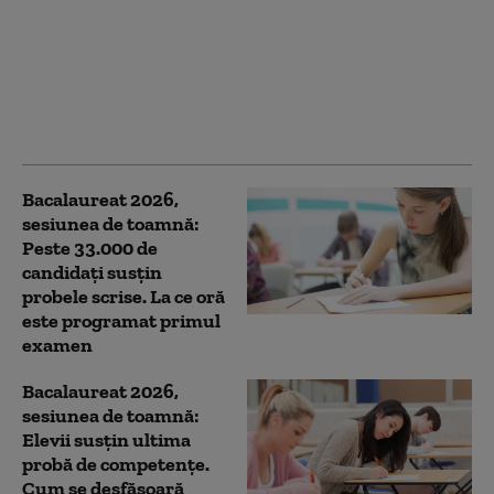
Cât a plătit Radu
Miruță pentru vacanța
din Turcia: „Până și
părinții mei au crezut
povestea cu suma de
15.000 de euro”
Bacalaureat 2026,
sesiunea de toamnă:
Peste 33.000 de
candidați susțin
probele scrise. La ce oră
este programat primul
examen
Bacalaureat 2026,
sesiunea de toamnă:
Elevii susțin ultima
probă de competențe.
Cum se desfășoară