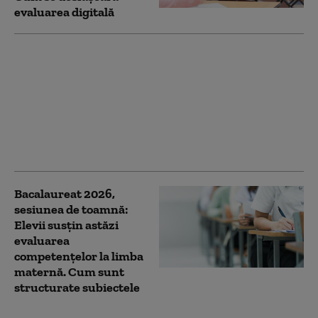
evaluarea digitală
Bacalaureat 2026,
sesiunea de toamnă:
Încep probele de
competențe într-o
limbă de circulație
internațională. Cum se
desfășoară examenul
Bacalaureat 2026,
sesiunea de toamnă:
Elevii susțin astăzi
evaluarea
competențelor la limba
maternă. Cum sunt
structurate subiectele