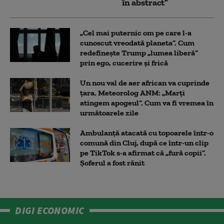
în abstract”
„Cel mai puternic om pe care l-a
cunoscut vreodată planeta”. Cum
redefinește Trump „lumea liberă”
prin ego, cucerire și frică
Un nou val de aer african va cuprinde
țara. Meteorolog ANM: „Marți
atingem apogeul”. Cum va fi vremea în
următoarele zile
Ambulanţă atacată cu topoarele într-o
comună din Cluj, după ce într-un clip
pe TikTok s-a afirmat că „fură copii”.
Șoferul a fost rănit
DIGI ECONOMIC