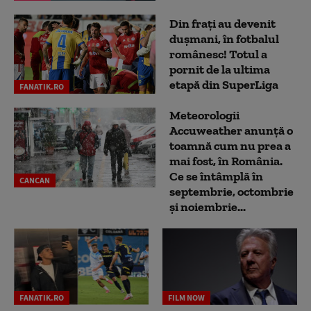
Din frați au devenit
dușmani, în fotbalul
românesc! Totul a
pornit de la ultima
etapă din SuperLiga
FANATIK.RO
Meteorologii
Accuweather anunță o
toamnă cum nu prea a
mai fost, în România.
Ce se întâmplă în
CANCAN
septembrie, octombrie
și noiembrie...
FANATIK.RO
FILM NOW