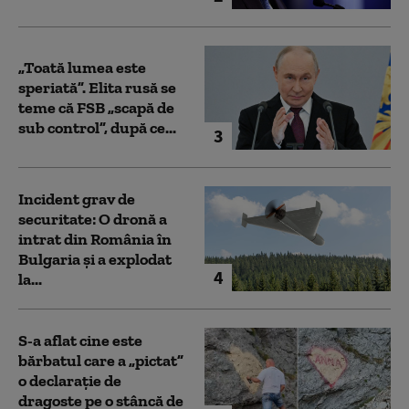
„Toată lumea este
speriată”. Elita rusă se
teme că FSB „scapă de
sub control”, după ce...
3
Incident grav de
securitate: O dronă a
intrat din România în
Bulgaria şi a explodat
4
la...
S-a aflat cine este
bărbatul care a „pictat”
o declarație de
dragoste pe o stâncă de