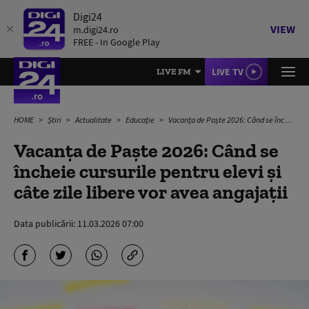
Digi24
VIEW
m.digi24.ro
FREE - In Google Play
LIVE TV
LIVE FM
HOME
Știri
Actualitate
Educație
Vacanța de Paște 2026: Când se încheie cursurile pentru elevi și câte zile libere vor avea angajații
Vacanța de Paște 2026: Când se
încheie cursurile pentru elevi și
câte zile libere vor avea angajații
Data publicării:
11.03.2026 07:00