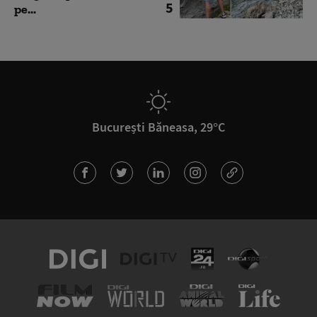
5
pe...
București Băneasa, 29°C