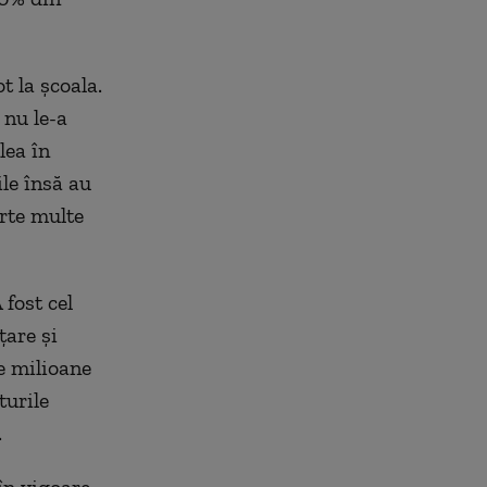
t la şcoala.
 nu le-a
lea în
le însă au
arte multe
fost cel
ţare şi
e milioane
turile
.
în vigoare