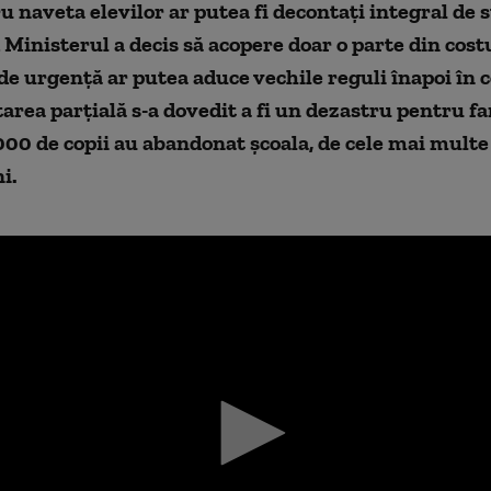
u naveta elevilor ar putea fi decontaţi integral de st
 Ministerul a decis să acopere doar o parte din cost
e urgenţă ar putea aduce vechile reguli înapoi în c
area parţială s-a dovedit a fi un dezastru pentru fa
.000 de copii au abandonat şcoala, de cele mai multe 
i.