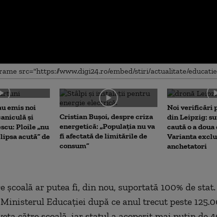
me
au emis noi
Noi verificări
Cristian Bușoi, despre criza
caniculă și
din Leipzig: su
energetică: „Populația nu va
scu: Ploile „nu
caută o a doua
fi afectată de limitările de
lipsa acută” de
Varianta exclu
consum”
anchetatori
e şcoală ar putea fi, din nou, suportată 100% de stat
Ministerul Educaţiei după ce anul trecut peste 125.0
veta către şcoală, iar statul a acoperit mai puţin de 