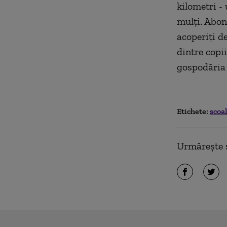
kilometri -
mulţi. Abon
acoperiţi d
dintre copii
gospodăria 
Etichete:
scoa
Urmărește ș