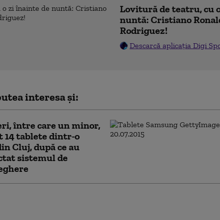
Lovitură de teatru, cu o
nuntă: Cristiano Ronal
Rodriguez!
Descarcă aplicația Digi Sp
utea interesa și:
eri, între care un minor,
t 14 tablete dintr-o
din Cluj, după ce au
tat sistemul de
eghere
controversat în Franța: Elevii pot fi obligați
imbe școala din cauza comportamentului