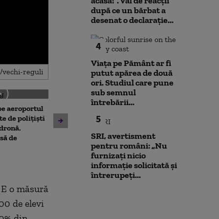
acasă!”. Val de reacții
după ce un bărbat a
desenat o declarație...
4
Viața pe Pământ ar fi
putut apărea de două
ori. Studiul care pune
sub semnul
întrebării...
 pe aeroportul
Societatea de Transport
5
Avertisment de
te de polițiști
București și-a cerut
după scandalul
 dronă.
insolvența
SRI, avertisment
pe cărbune: „B
să de
pentru români: „Nu
angajamentelo
furnizați nicio
poate avea con
informație solicitată și
financiare”
întrerupeți...
. E o măsură
00 de elevi
40% din