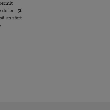
 permit
de lei - 56
să un sfert
o