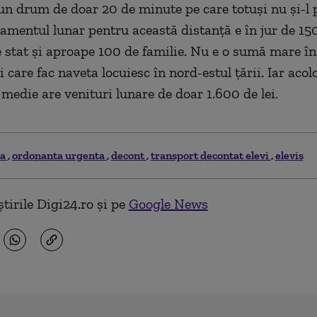
 un drum de doar 20 de minute pe care totuşi nu şi-l
amentul lunar pentru această distanţă e în jur de 150 
e stat şi aproape 100 de familie. Nu e o sumă mare în
i care fac naveta locuiesc în nord-estul ţării. Iar acol
medie are venituri lunare de doar 1.600 de lei.
la
ordonanta urgenta
decont
transport decontat elevi
elevis
tirile Digi24.ro și pe
Google News