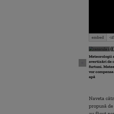
0
embed
seconds
of
0
seconds
Volu
90%
Meteorologii 
avertizări de 
furtuni. Matee
vor compensa 
apă
Naveta cătr
propusă de 
au făcut na