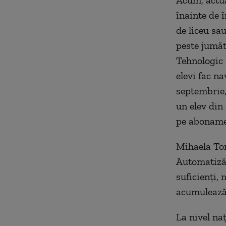
înainte de 
de liceu sau
peste jumăta
Tehnologic 
elevi fac n
septembrie,
un elev din
pe abonament
Mihaela Tom
Automatizăr
suficienţi, 
acumulează 
La nivel naţ