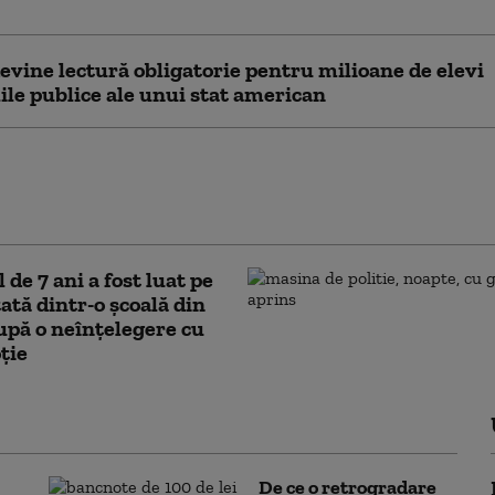
lor
devine lectură obligatorie pentru milioane de elevi
lile publice ale unui stat american
mul de guvernare. 15% din
 de stat pentru Educaţie până în
 de 7 ani a fost luat pe
tată dintr-o școală din
după o neînțelegere cu
oție
De ce o retrogradare