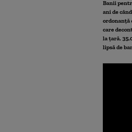
Banii pentr
ani de când
ordonanţă d
care decont
la ţară. 35
lipsă de ban