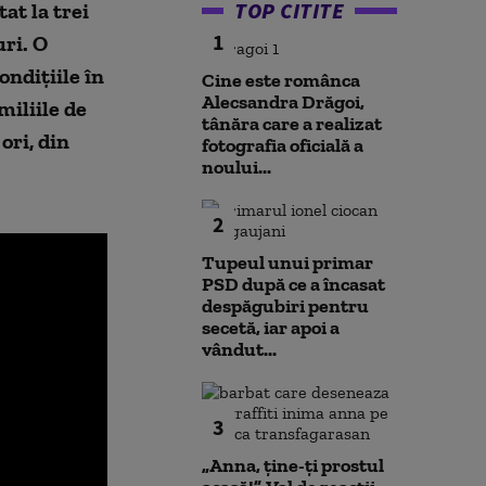
TOP CITITE
at la trei
1
uri. O
ondiţiile în
Cine este românca
Alecsandra Drăgoi,
miliile de
tânăra care a realizat
ori, din
fotografia oficială a
noului...
2
Tupeul unui primar
PSD după ce a încasat
despăgubiri pentru
secetă, iar apoi a
vândut...
3
„Anna, ţine-ţi prostul