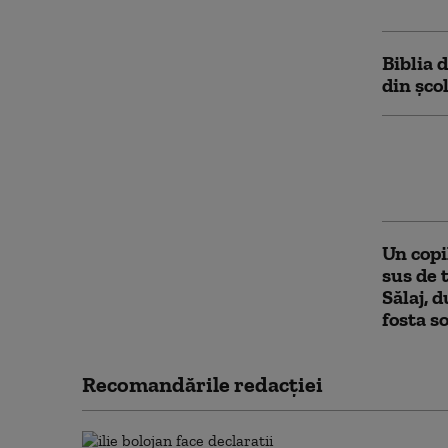
părinți
Biblia 
din șco
Progra
bugetul
2030
Un copil
sus de 
Sălaj, 
fosta s
Recomandările redacţiei