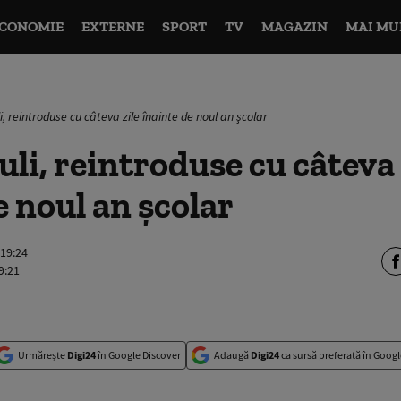
CONOMIE
EXTERNE
SPORT
TV
MAGAZIN
MAI MU
i, reintroduse cu câteva zile înainte de noul an şcolar
uli, reintroduse cu câteva 
e noul an şcolar
 19:24
9:21
Urmărește
Digi24
în Google Discover
Adaugă
Digi24
ca sursă preferată în Googl