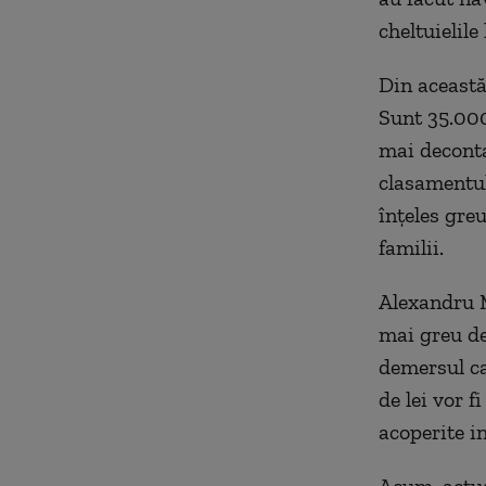
cheltuielile
Din această 
Sunt 35.000
mai deconta
clasamentul
înţeles gre
familii.
Alexandru M
mai greu de
demersul ca
de lei vor f
acoperite in
Acum, actua