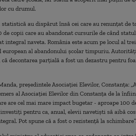
 lor cu drumul.
statistică au dispărut însă cei care au renunţat de to
 de copii care au abandonat cursurile de când statul
t integral naveta. România este acum pe locul al trei
 european al abandonului şcolar timpuriu. Autorităţi
u că decontarea parţială a fost un dezastru pentru fo
anda, preşedintele Asociaţiei Elevilor, Constanţa: „A 
mers al Asociaţiei Elevilor din Constanţa de la înfiin
re are cel mai mare impact bugetar - aproape 100 d
i investiţi pentru ca, anual, elevii navetişti să aibă cos
tegral. Pot spune că a fost o rezistenţă la schimbare”
lul ministru al educaţiei vrea ca ordonanţa sa intre 