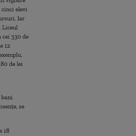
cinci elevi
rsuri. Iar
a Liceul
 cei 330 de
e 12
 exemplu,
180 de lei
 bani
bsenţe, se
e 18