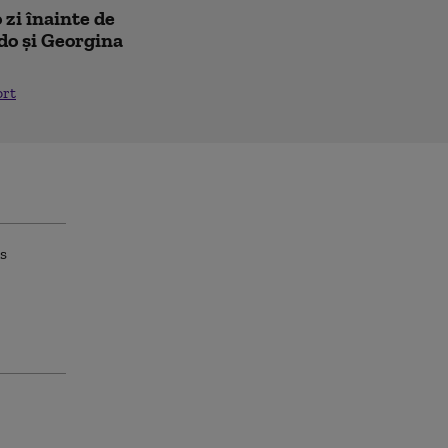
 zi înainte de
do și Georgina
ort