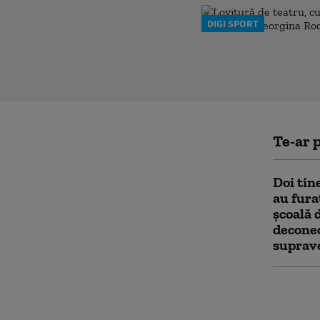
DIGI SPORT
Te-ar p
Doi tin
au fura
şcoală 
deconec
suprav
Decret 
să sch