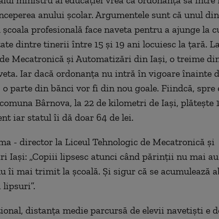
începerea anului şcolar. Argumentele sunt că unul din 
 şcoala profesională face naveta pentru a ajunge la cu
te dintre tinerii între 15 şi 19 ani locuiesc la ţară. L
de Mecatronică şi Automatizări din Iaşi, o treime din
aveta. Iar dacă ordonanţa nu intră în vigoare înainte d
 o parte din bănci vor fi din nou goale. Fiindcă, spre
 comuna Bârnova, la 22 de kilometri de Iaşi, plăteşte 
 iar statul îi dă doar 64 de lei.
a - director la Liceul Tehnologic de Mecatronică şi
i Iaşi: „C
opiii lipsesc atunci când părinţii nu mai au
nu îi mai trimit la şcoală. Şi sigur că se acumulează a
lipsuri”.
ional, distanţa medie parcursă de elevii navetişti e d