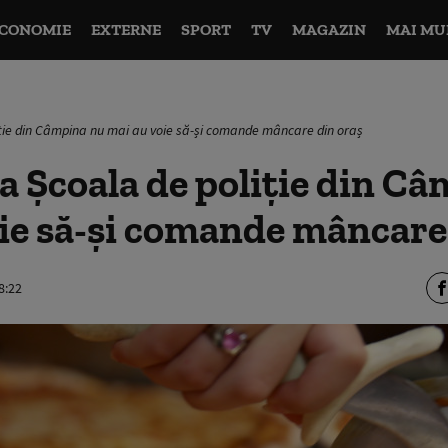
CONOMIE
EXTERNE
SPORT
TV
MAGAZIN
MAI MU
liție din Câmpina nu mai au voie să-și comande mâncare din oraș
 la Școala de poliție din C
ie să-și comande mâncare
8:22