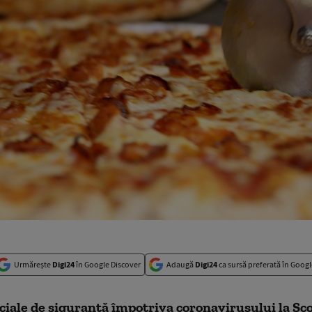
Urmărește
Digi24
în Google Discover
Adaugă
Digi24
ca sursă preferată în Googl
iale de siguranță împotriva coronavirusului la Șco