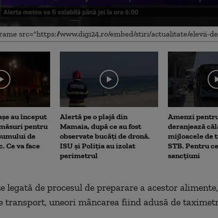
me
așe au început
Alertă pe o plajă din
Amenzi pentru
 măsuri pentru
Mamaia, după ce au fost
deranjează călă
sumului de
observate bucăți de dronă.
mijloacele de 
c. Ce va face
ISU și Poliția au izolat
STB. Pentru ce
perimetrul
sancțiuni
te legată de procesul de preparare a acestor alimente,
de transport, uneori mâncarea fiind adusă de taximetri