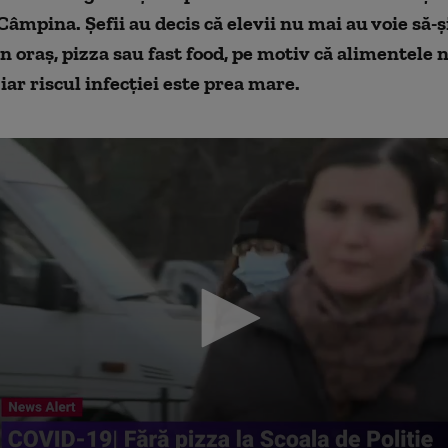
 Câmpina. Șefii au decis că elevii nu mai au voie să
-
ș
 oraș, pizza sau fast food,
pe motiv
că alimentele n
 iar riscul infecției este prea mare.