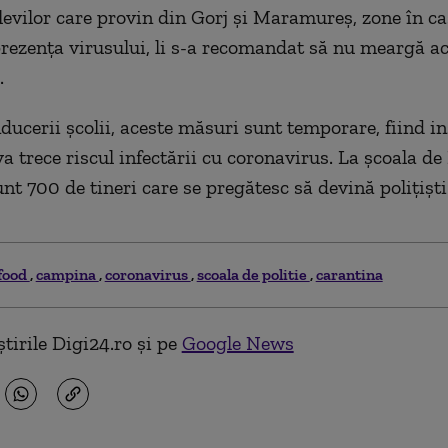
levilor care provin din Gorj și Maramureș, zone în ca
rezența virusului, li s-a recomandat să nu meargă ac
.
ducerii școlii, aceste măsuri sunt temporare, fiind in
a trece riscul infectării
cu coronavirus.
La școala de 
t 700 de tineri care se pregătesc să devină polițiști
-food
campina
coronavirus
scoala de politie
carantina
tirile Digi24.ro și pe
Google News