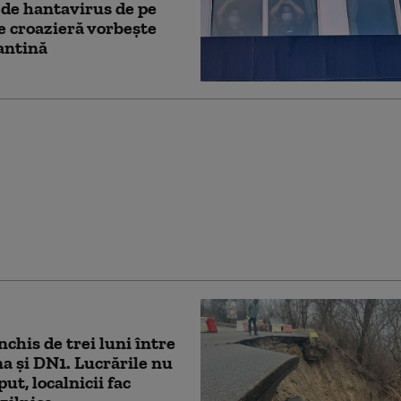
 de hantavirus de pe
e croazieră vorbește
antină
. Urs capturat în
 Şcolii de Agenţi de
 de la Câmpina
chis de trei luni între
 și DN1. Lucrările nu
ut, localnicii fac