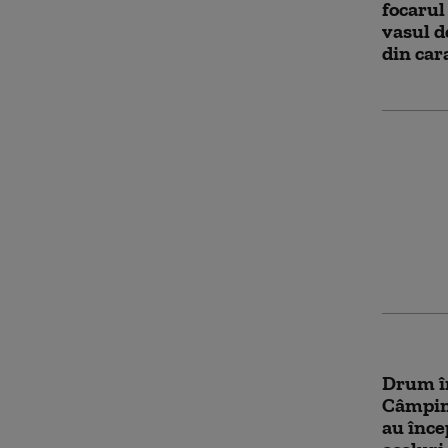
focarul
vasul d
din car
Prahova
incinta
Poliţie
Drum în
Câmpina
au încep