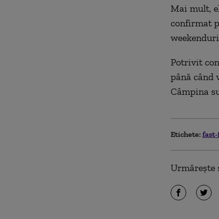
Mai mult, e
confirmat p
weekenduri
Potrivit con
până când v
Câmpina sun
Etichete:
fast
Urmărește ș