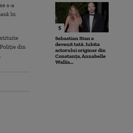
se s-a
asă în
5
stituite
Sebastian Stan a
devenit tată. Iubita
Poliție din
actorului originar din
.
Constanța, Annabelle
Wallis...