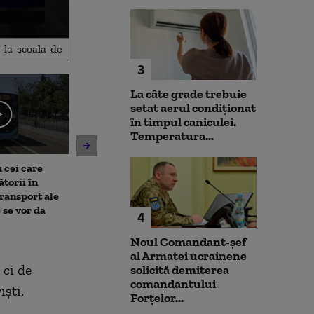
3
La câte grade trebuie
setat aerul condiționat
în timpul caniculei.
Temperatura...
 cei care
Un asistent medical din SUA
Jihadiști infilt
torii în
pune la pământ un pacient
migranții ajunș
transport ale
violent. Ce nu a știut
 se vor da
bărbatul agresiv atunci când
4
l-a atacat
Noul Comandant-șef
al Armatei ucrainene
 ci de
solicită demiterea
comandantului
ști.
Forțelor...