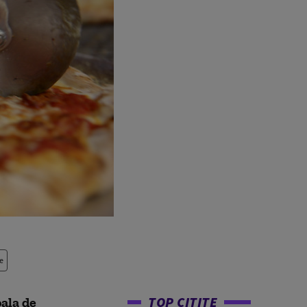
e
TOP CITITE
ala de