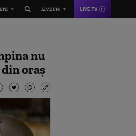
LIVE TV
LTE
LIVE FM
âmpina nu
 din oraș