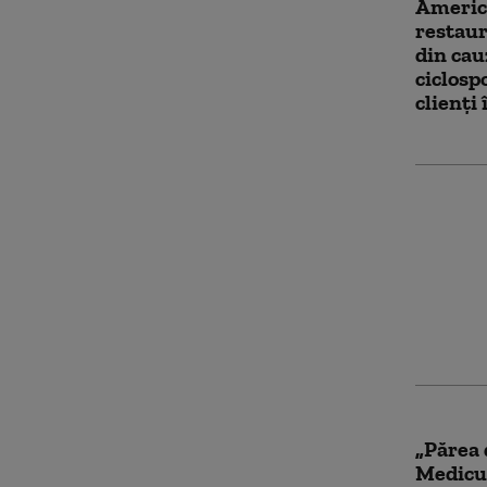
America
restaur
din cau
ciclosp
clienți 
Rapperu
încătușa
spital
„Părea 
Medicul