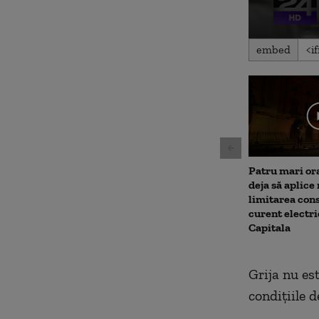
0
embed
seconds
of
42
seconds
Volu
90%
Patru mari or
deja să aplice
limitarea con
curent electri
Capitala
Grija nu es
condițiile 