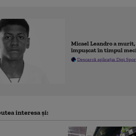
Micael Leandro a murit, 
împușcat în timpul mec
Descarcă aplicația Digi Spor
utea interesa și: