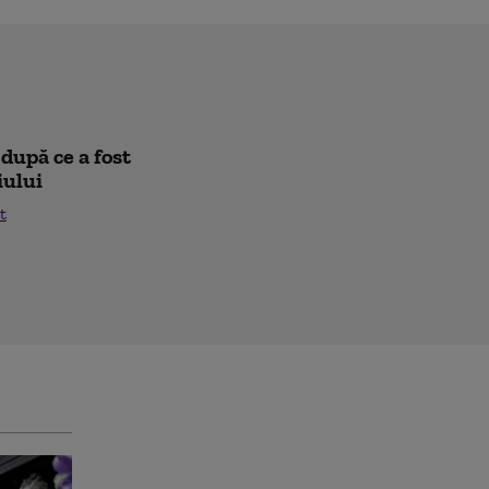
după ce a fost
iului
t