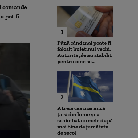
i comande
u pot fi
1
Până când mai poate fi
folosit buletinul vechi.
Autoritățile au stabilit
pentru cine se...
2
A treia cea mai mică
țară din lume și-a
schimbat numele după
mai bine de jumătate
de secol