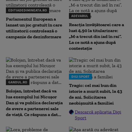
EDITIADEDIMINEATA.RO
ADEVARUL
Parlamentul European a
Reacția învățătoarei care a
lansat un joc gratuit în care
luat 4,90 la titularizare:
utilizatorii controlează o
„M-a trecut din iad în rai”.
campanie de dezinformare
La ce notă a ajuns după
contestație
DIGI SPORT
GANDUL.RO
Tragic: cel mai bun din
Bolojan, întrebat dacă va
istorie a murit subit, la 43
lua exemplul lui Nicușor
de ani. Solicitarea
Dan și va publica declarația
neobișnuită a familiei
de avere a partenerei sale
Descarcă aplicația Digi
de viață. Ce răspuns a dat...
Sport