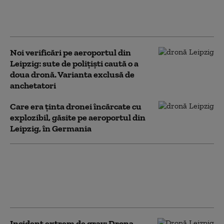
transporta arme sau
muniţii
Noi verificări pe aeroportul din
Leipzig: sute de polițiști caută o a
doua dronă. Varianta exclusă de
anchetatori
Care era ținta dronei încărcate cu
explozibil, găsite pe aeroportul din
Leipzig, în Germania
Drona de la Leipzig, o escaladare
periculoasă pentru Europa:
„Aceasta a fost concepută să
funcționeze, nu să fie găsită”
Incident extrem de grav: Drona