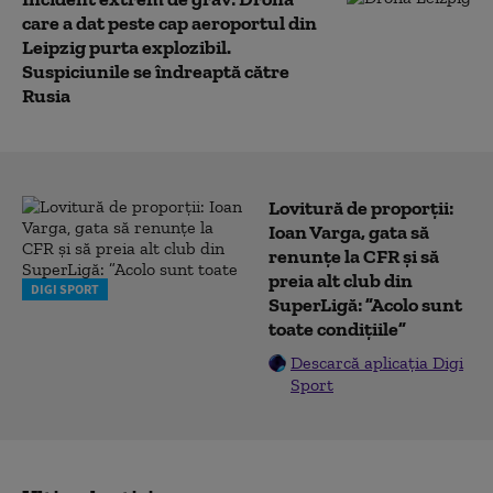
care a dat peste cap aeroportul din
Leipzig purta explozibil.
Suspiciunile se îndreaptă către
Rusia
Lovitură de proporții:
Ioan Varga, gata să
renunțe la CFR și să
preia alt club din
DIGI SPORT
SuperLigă: ”Acolo sunt
toate condițiile”
Descarcă aplicația Digi
Sport