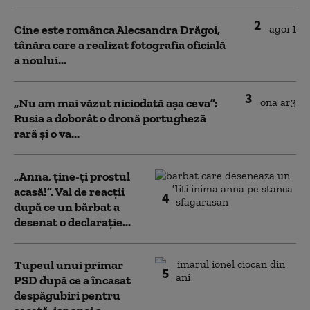
2
Cine este românca Alecsandra Drăgoi,
tânăra care a realizat fotografia oficială
a noului...
3
„Nu am mai văzut niciodată așa ceva”:
Rusia a doborât o dronă portugheză
rară și o va...
„Anna, ţine-ţi prostul
acasă!”. Val de reacții
4
după ce un bărbat a
desenat o declarație...
Tupeul unui primar
5
PSD după ce a încasat
despăgubiri pentru