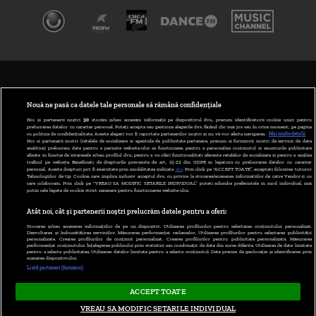
TERMENI ȘI CONDIȚII
POLITICA DE CONFIDENȚIALITATE
Nouă ne pasă ca datele tale personale să rămână confidențiale
Noi și partenerii noștri
30
stocăm și/sau accesăm informații pe dispozitivul dvs., precum identificatorii cookie unici pentru
prelucrarea datelor cu caracter personal. Puteți accepta sau gestiona alegerile dvs. făcând clic mai jos sau în orice moment, pe pagina
ABONARE DIGI TV
cu politica de confidențialitate. Aceste alegeri vor fi raportate partenerilor noștri și nu vă vor afecta navigarea.
Mai multe detalii
Noi si partenerii nostri (retelele de socializare si agentiile de publicitate partenere, precum si furnizorii nostri de servicii de date
analitice) prelucram date pentru a permite website-ului sa functioneze, pentru a personaliza continutul si anunturile publicitare
GESTIONAȚI PREFERINȚELE
afisate in functie de interesele si/sau profilul dvs., pentru a va oferi functionalitati aferente retelelor de socializare si pentru a analiza
traficul pe website. Beneficiati de drepturile prevazute de art. 15-22 din GDPR in legatura cu prelucrarea datelor cu caracter
personal. Aceste drepturi pot fi exercitate prin modalitatea indicata
aici
. Prin click pe “ACCEPT TOATE”, acceptati folosirea tuturor
CODUL DIGI24
Tehnologiilor de tip Cookie, care implica inclusiv acceptul dvs. cu privire la stocarea/accesarea informatiilor de catre Vendor-ii cu
care colaboram. Prin click pe “VREAU SA MODIFIC SETARILE INDIVIDUAL” puteti schimba preferintele in mod individual, mai
putin cele legate de cookie strict necesare pentru functionarea website-ului.
CAMERE WEB
Atât noi, cât și partenerii noștri prelucrăm datele pentru a oferi:
CONTACT/INFO
Stocarea și/sau accesarea informațiilor de pe un dispozitiv. Utilizarea profilurilor pentru selectarea conținutului personalizat.
Dezvoltarea și îmbunătățirea serviciilor. Măsurarea performanței reclamelor. Utilizarea profilurilor pentru selectarea publicității
personalizate. Crearea profilurilor de conținut personalizat. Crearea profilurilor pentru publicitate personalizată. Măsurarea
performanței conținutului. Înțelegerea publicului prin statistici sau combinații de date din surse diferite. Utilizarea de date limitate
pentru a selecta publicitatea. Utilizarea datelor limitate pentru a selecta conținutul. Date precise de geolocație și identificarea prin
VERSIUNE DESKTOP
scanarea dispozitivului.
Listă parteneri (furnizori)
ACCEPT TOATE
Copyright © 2026
VREAU SA MODIFIC SETARILE INDIVIDUAL