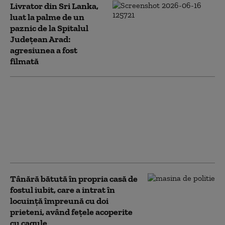
Livrator din Sri Lanka,
luat la palme de un
paznic de la Spitalul
Județean Arad:
agresiunea a fost
filmată
Bărbatul care a
împușcat patru
persoane în Lupeni a
fost arestat preventiv
pentru tentativă de
omor calificat
Tânără bătută în propria casă de
fostul iubit, care a intrat în
locuinţă împreună cu doi
prieteni, având feţele acoperite
cu cagule