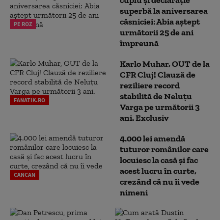
superbă la aniversarea
căsniciei: Abia aștept
PE ROZ
următorii 25 de ani
împreună
Karlo Muhar, OUT de la
CFR Cluj! Clauză de
reziliere record
stabilită de Neluțu
FANATIK.RO
Varga pe următorii 3
ani. Exclusiv
4.000 lei amendă
tuturor românilor care
locuiesc la casă și fac
acest lucru în curte,
CANCAN
crezând că nu îi vede
nimeni