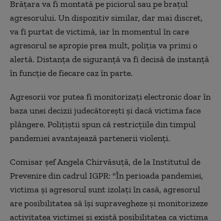
Brățara va fi montată pe piciorul sau pe brațul
agresorului. Un dispozitiv similar, dar mai discret,
va fi purtat de victimă, iar în momentul în care
agresorul se apropie prea mult, poliția va primi o
alertă. Distanța de siguranță va fi decisă de instanță
în funcție de fiecare caz în parte.
Agresorii vor putea fi monitorizați electronic doar în
baza unei decizii judecătorești și dacă victima face
plângere. Polițiștii spun că restricțiile din timpul
pandemiei avantajează partenerii violenți.
Comisar șef Angela Chirvăsuță, de la Institutul de
Prevenire din cadrul IGPR: "În perioada pandemiei,
victima și agresorul sunt izolați în casă, agresorul
are posibilitatea să își supravegheze și monitorizeze
activitatea victimei și există posibilitatea ca victima