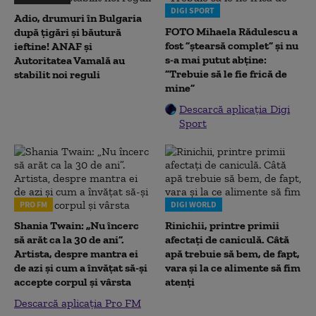
DIGI SPORT
Adio, drumuri în Bulgaria
FOTO Mihaela Rădulescu a
după țigări și băutură
fost ”ștearsă complet” și nu
ieftine! ANAF și
s-a mai putut abține:
Autoritatea Vamală au
”Trebuie să le fie frică de
stabilit noi reguli
mine”
Descarcă aplicația Digi
Sport
PRO FM
DIGI WORLD
Shania Twain: „Nu încerc
Rinichii, printre primii
să arăt ca la 30 de ani”.
afectați de caniculă. Câtă
Artista, despre mantra ei
apă trebuie să bem, de fapt,
de azi și cum a învățat să-și
vara și la ce alimente să fim
accepte corpul și vârsta
atenți
Descarcă aplicația Pro FM