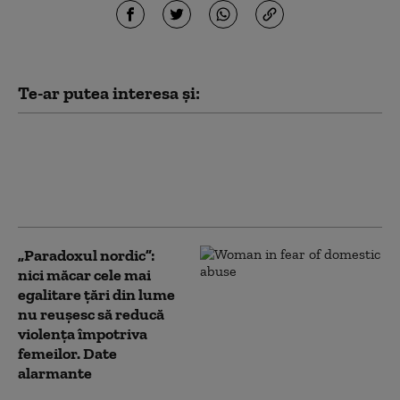
Te-ar putea interesa și:
Chris Brown a pledat
vinovat într-un dosar
de agresiune la Londra.
Ce pedeapsă riscă
„Paradoxul nordic”:
nici măcar cele mai
egalitare țări din lume
nu reușesc să reducă
violența împotriva
femeilor. Date
alarmante