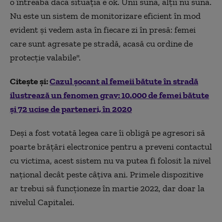
o întreabă dacă situația e ok. Unii sună, alții nu sună.
Nu este un sistem de monitorizare eficient în mod
evident și vedem asta în fiecare zi în presă: femei
care sunt agresate pe stradă, acasă cu ordine de
protecție valabile".
Citește și:
Cazul șocant al femeii bătute în stradă
ilustrează un fenomen grav: 10.000 de femei bătute
și 72 ucise de parteneri, în 2020
Deși a fost votată legea care îi obligă pe agresori să
poarte brățări electronice pentru a preveni contactul
cu victima, acest sistem nu va putea fi folosit la nivel
național decât peste câțiva ani. Primele dispozitive
ar trebui să funcționeze în martie 2022, dar doar la
nivelul Capitalei.