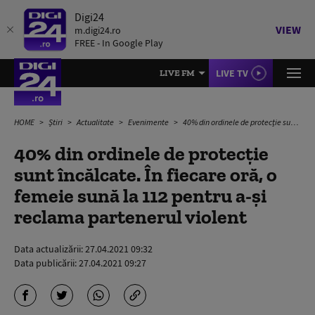
Digi24
VIEW
m.digi24.ro
FREE - In Google Play
LIVE TV
LIVE FM
HOME
Știri
Actualitate
Evenimente
40% din ordinele de protecție sunt încălcate. În fiecare oră, o femeie sună la 112 pentru a-și reclama partenerul violent
40% din ordinele de protecție
sunt încălcate. În fiecare oră, o
femeie sună la 112 pentru a-și
reclama partenerul violent
Data actualizării:
27.04.2021 09:32
Data publicării:
27.04.2021 09:27