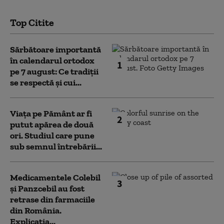
Top Citite
Sărbătoare importantă
în calendarul ortodox
1
pe 7 august: Ce tradiții
se respectă și cui...
Viața pe Pământ ar fi
2
putut apărea de două
ori. Studiul care pune
sub semnul întrebării...
Medicamentele Colebil
3
și Panzcebil au fost
retrase din farmaciile
din România.
Explicația...