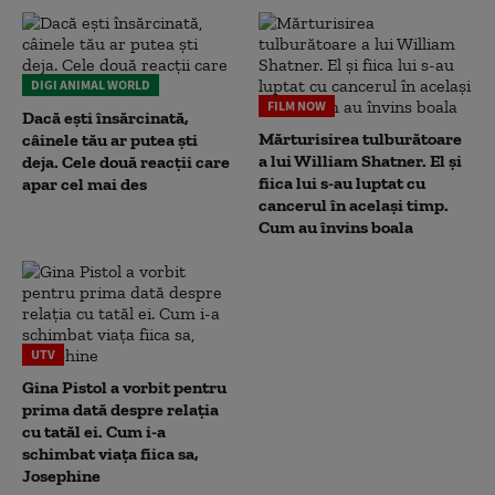
DIGI ANIMAL WORLD
FILM NOW
Dacă ești însărcinată,
Mărturisirea tulburătoare
câinele tău ar putea ști
a lui William Shatner. El și
deja. Cele două reacții care
fiica lui s-au luptat cu
apar cel mai des
cancerul în același timp.
Cum au învins boala
UTV
Gina Pistol a vorbit pentru
prima dată despre relația
cu tatăl ei. Cum i-a
schimbat viața fiica sa,
Josephine