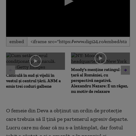
0
embed
seconds
of
0
seconds
Moody's menține ratingul de
țară al României, cu
Caniculă în sud și vijelii în
perspectivă negativă.
vestul și centrul țării. ANM a
Alexandru Nazare: E un răgaz,
emis trei coduri galbene
nu motiv de relaxare
O femeie din Deva a obținut un ordin de protecție
care trebuia să îl țină pe partenerul agresiv departe.
Lucru care nu doar că nu s-a întâmplat, dar fostul
iubit a căutat-o și a omorât-o în propriul ei