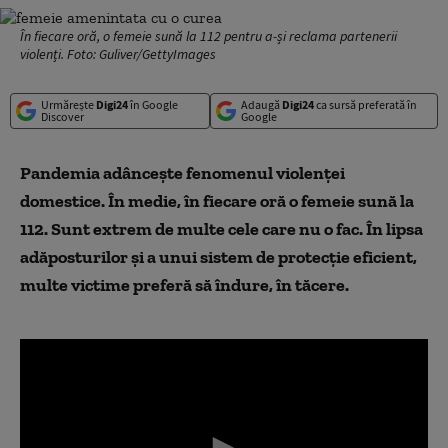
În fiecare oră, o femeie sună la 112 pentru a-și reclama partenerii
violenți. Foto: Guliver/GettyImages
Urmărește
Digi24
în Google
Adaugă
Digi24
ca sursă preferată în
Discover
Google
Pandemia adâncește fenomenul violenței
domestice. În medie, în fiecare oră o femeie sună la
112. Sunt extrem de multe cele care nu o fac. În lipsa
adăposturilor și a unui sistem de protecție eficient,
multe victime preferă să îndure, în tăcere.