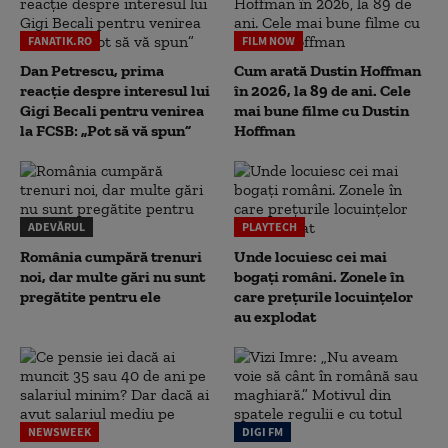
FANATIK.RO
FILM NOW
Dan Petrescu, prima
Cum arată Dustin Hoffman
reacție despre interesul lui
în 2026, la 89 de ani. Cele
Gigi Becali pentru venirea
mai bune filme cu Dustin
la FCSB: „Pot să vă spun”
Hoffman
ADEVĂRUL
PLAYTECH
România cumpără trenuri
Unde locuiesc cei mai
noi, dar multe gări nu sunt
bogați români. Zonele în
pregătite pentru ele
care prețurile locuințelor
au explodat
NEWSWEEK
DIGI FM