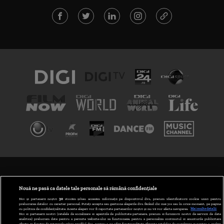
TERMENI ȘI CONDIȚII
POLITICA DE CONFIDENȚIALITATE
Nouă ne pasă ca datele tale personale să rămână confidențiale
Noi și partenerii noștri
30
stocăm și/sau accesăm informații pe dispozitivul dvs., precum identificatorii cookie unici pentru
prelucrarea datelor cu caracter personal. Puteți accepta sau gestiona alegerile dvs. făcând clic mai jos sau în orice moment, pe pagina
ABONARE DIGI TV
cu politica de confidențialitate. Aceste alegeri vor fi raportate partenerilor noștri și nu vă vor afecta navigarea.
Mai multe detalii
Noi si partenerii nostri (retelele de socializare si agentiile de publicitate partenere, precum si furnizorii nostri de servicii de date
analitice) prelucram date pentru a permite website-ului sa functioneze, pentru a personaliza continutul si anunturile publicitare
GESTIONAȚI PREFERINȚELE
afisate in functie de interesele si/sau profilul dvs., pentru a va oferi functionalitati aferente retelelor de socializare si pentru a analiza