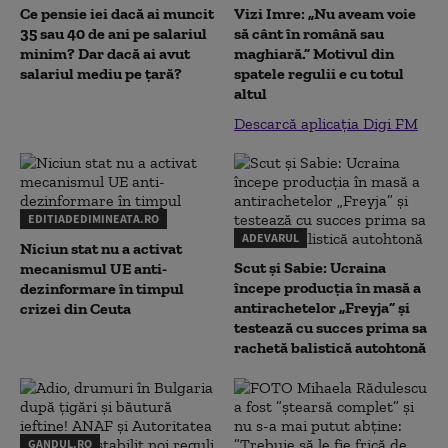
Ce pensie iei dacă ai muncit
Vizi Imre: „Nu aveam voie
35 sau 40 de ani pe salariul
să cânt în română sau
minim? Dar dacă ai avut
maghiară.” Motivul din
salariul mediu pe țară?
spatele regulii e cu totul
altul
Descarcă aplicația Digi FM
EDITIADEDIMINEATA.RO
ADEVARUL
Niciun stat nu a activat
Scut și Sabie: Ucraina
mecanismul UE anti-
începe producția în masă a
dezinformare în timpul
antirachetelor „Freyja” și
crizei din Ceuta
testează cu succes prima sa
rachetă balistică autohtonă
GANDUL.RO