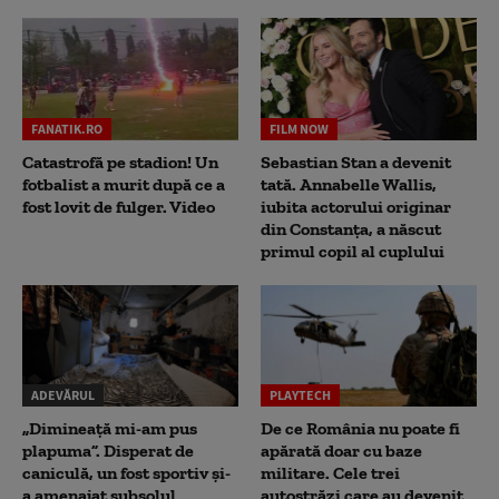
FANATIK.RO
FILM NOW
Catastrofă pe stadion! Un
Sebastian Stan a devenit
fotbalist a murit după ce a
tată. Annabelle Wallis,
fost lovit de fulger. Video
iubita actorului originar
din Constanța, a născut
primul copil al cuplului
ADEVĂRUL
PLAYTECH
„Dimineață mi-am pus
De ce România nu poate fi
plapuma”. Disperat de
apărată doar cu baze
caniculă, un fost sportiv și-
militare. Cele trei
a amenajat subsolul
autostrăzi care au devenit