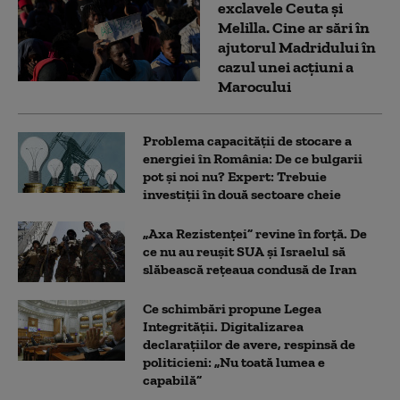
exclavele Ceuta și
Melilla. Cine ar sări în
ajutorul Madridului în
cazul unei acțiuni a
Marocului
Problema capacității de stocare a
energiei în România: De ce bulgarii
pot și noi nu? Expert: Trebuie
investiții în două sectoare cheie
„Axa Rezistenței” revine în forță. De
ce nu au reușit SUA și Israelul să
slăbească rețeaua condusă de Iran
Ce schimbări propune Legea
Integrității. Digitalizarea
declarațiilor de avere, respinsă de
politicieni: „Nu toată lumea e
capabilă”