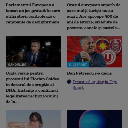
Parlamentul European a
Orașul european superb de
lansat un joc gratuit în care
care mulți turiști nu au
utilizatorii controlează o
auzit. Are aproape 900 de
campanie de dezinformare
ani de istorie, străduțe de
poveste, canale și castele...
GANDUL.RO
DIGI SPORT
Undă verde pentru
Dan Petrescu s-a decis
procesul lui Florian Coldea
Descarcă aplicația Digi
în dosarul de corupție al
Sport
DNA. Instanța a confirmat
legalitatea rechizitoriului
de la...