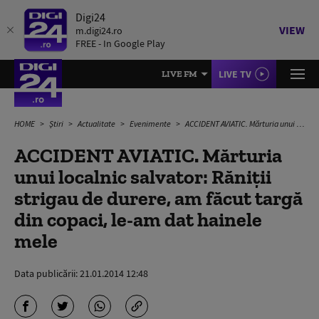
Digi24
VIEW
m.digi24.ro
FREE - In Google Play
LIVE TV
LIVE FM
HOME
Știri
Actualitate
Evenimente
ACCIDENT AVIATIC. Mărturia unui localnic salvator: Răniţii strigau de durere, am făcut targă din copaci, le-am dat hainele mele
ACCIDENT AVIATIC. Mărturia
unui localnic salvator: Răniţii
strigau de durere, am făcut targă
din copaci, le-am dat hainele
mele
Data publicării:
21.01.2014 12:48