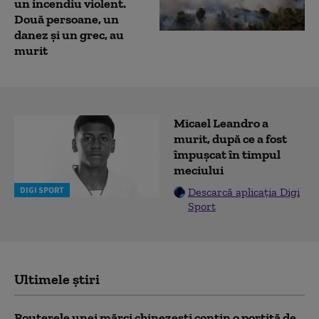
un incendiu violent.
Două persoane, un
danez și un grec, au
murit
Micael Leandro a
murit, după ce a fost
împușcat în timpul
meciului
DIGI SPORT
Descarcă aplicația Digi
Sport
Ultimele știri
Routerele unei mărci chinezești conțin o portiță de