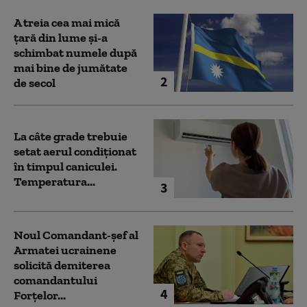
A treia cea mai mică
țară din lume și-a
schimbat numele după
mai bine de jumătate
2
de secol
La câte grade trebuie
setat aerul condiționat
în timpul caniculei.
Temperatura...
3
Noul Comandant-șef al
Armatei ucrainene
solicită demiterea
comandantului
4
Forțelor...