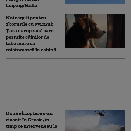
Leipzig/Halle
Noi reguli pentru
zborurile cu avionul:
Țara europeană care
permite câinilor de
talie mare să
călătorească în cabină
„Scene de război”.
Accident dramatic în
Italia: cel puțin șase
persoane și-au pierdut
viața
Două elicoptere s-au
ciocnit în Grecia, în
timp ce interveneau la