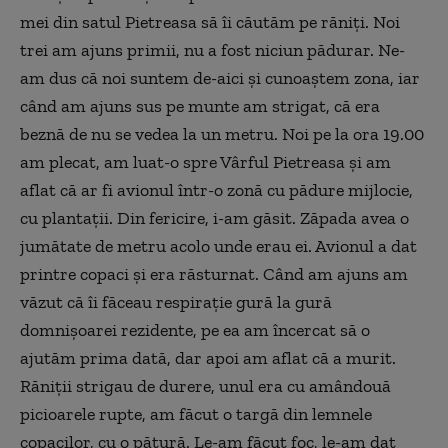
mei din satul Pietreasa să îi căutăm pe răniţi. Noi
trei am ajuns primii, nu a fost niciun pădurar. Ne-
am dus că noi suntem de-aici şi cunoaştem zona, iar
când am ajuns sus pe munte am strigat, că era
beznă de nu se vedea la un metru. Noi pe la ora 19.00
am plecat, am luat-o spre Vârful Pietreasa şi am
aflat că ar fi avionul într-o zonă cu pădure mijlocie,
cu plantaţii. Din fericire, i-am găsit. Zăpada avea o
jumătate de metru acolo unde erau ei. Avionul a dat
printre copaci şi era răsturnat. Când am ajuns am
văzut că îi făceau respiraţie gură la gură
domnişoarei rezidente, pe ea am încercat să o
ajutăm prima dată, dar apoi am aflat că a murit.
Răniţii strigau de durere, unul era cu amândouă
picioarele rupte, am făcut o targă din lemnele
copacilor, cu o pătură. Le-am făcut foc, le-am dat