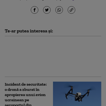
Te-ar putea interesa și:
Anchetă ANSVSA: Risc
epidemiologic major,
după transportul ilegal
a 92 de miei. Până la
sosirea inspectorilor, 41
dintre ei au dispărut
Incident de securitate:
o dronă a zburat în
apropierea unui avion
ucrainean pe
aeroportul din