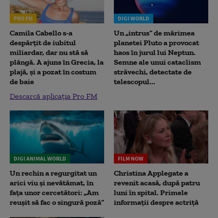
PRO FM
DIGI WORLD
Camila Cabello s-a
Un „intrus” de mărimea
despărțit de iubitul
planetei Pluto a provocat
miliardar, dar nu stă să
haos în jurul lui Neptun.
plângă. A ajuns în Grecia, la
Semne ale unui cataclism
plajă, și a pozat în costum
străvechi, detectate de
de baie
telescopul...
Descarcă aplicația Pro FM
DIGI ANIMAL WORLD
FILM NOW
Un rechin a regurgitat un
Christina Applegate a
arici viu și nevătămat, în
revenit acasă, după patru
fața unor cercetători: „Am
luni în spital. Primele
reușit să fac o singură poză”
informații despre actriță