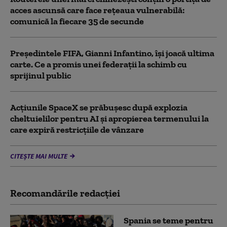
acces ascunsă care face rețeaua vulnerabilă:
comunică la fiecare 35 de secunde
Președintele FIFA, Gianni Infantino, îşi joacă ultima
carte. Ce a promis unei federații la schimb cu
sprijinul public
Acţiunile SpaceX se prăbuşesc după explozia
cheltuielilor pentru AI şi apropierea termenului la
care expiră restricţiile de vânzare
CITEȘTE MAI MULTE
Recomandările redacţiei
Spania se teme pentru