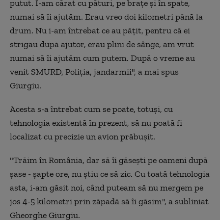
putut. I-am cărat cu pături, pe braţe şi în spate,
numai să îi ajutăm. Erau vreo doi kilometri până la
drum. Nu i-am întrebat ce au păţit, pentru că ei
strigau după ajutor, erau plini de sânge, am vrut
numai să îi ajutăm cum putem. După o vreme au
venit SMURD, Poliţia, jandarmii", a mai spus
Giurgiu.
Acesta s-a întrebat cum se poate, totuşi, cu
tehnologia existentă în prezent, să nu poată fi
localizat cu precizie un avion prăbuşit.
"Trăim în România, dar să îi găseşti pe oameni după
şase - şapte ore, nu ştiu ce să zic. Cu toată tehnologia
asta, i-am găsit noi, când puteam să nu mergem pe
jos 4-5 kilometri prin zăpadă să îi găsim", a subliniat
Gheorghe Giurgiu.