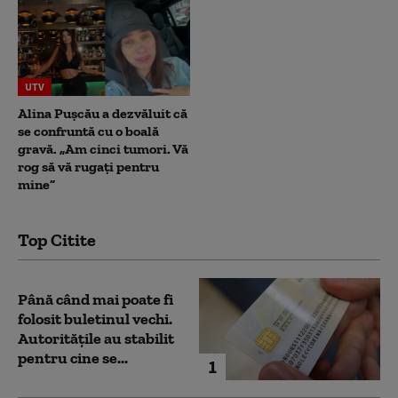
UTV
Alina Pușcău a dezvăluit că
se confruntă cu o boală
gravă. „Am cinci tumori. Vă
rog să vă rugați pentru
mine”
Top Citite
Până când mai poate fi
folosit buletinul vechi.
Autoritățile au stabilit
pentru cine se...
1