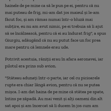
hainele de pe mine ca să le pun pe ei, pentru că nu
mai puteau de frig, mi-am dat jos maieul şi le-am
făcut foc, şi am rămas numai într-o bluză mai
subţire, eu nu am avut nimic, pe ei trebuia să îi ajut
să se încălzească, pentru că ei au îndurat frig", a spus
Giurgiu, adăugând că nu au putut face un foc prea
mare pentru că lemnele erau ude.
Potrivit acestuia, răniţii erau în afara aeronavei, iar
pilotul era prins sub avion.
"Stăteau adunaţi într-o parte, iar cel cu picioarele
rupte era chiar lângă avion, pentru că nu se putea
mişca. I-am dat haina de pe mine că stătea pe spate,
întins pe zăpadă. Au mai venit şi alţi oameni din alt
sat apoi şi am încercat să îi ducem în jos cum am