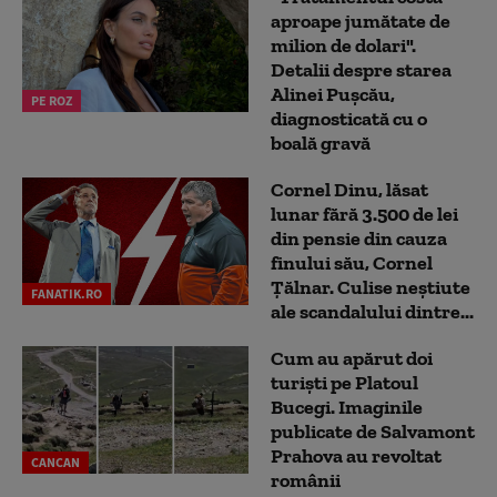
aproape jumătate de
milion de dolari".
Detalii despre starea
Alinei Pușcău,
PE ROZ
diagnosticată cu o
boală gravă
Cornel Dinu, lăsat
lunar fără 3.500 de lei
din pensie din cauza
finului său, Cornel
Țălnar. Culise neștiute
FANATIK.RO
ale scandalului dintre...
Cum au apărut doi
turiști pe Platoul
Bucegi. Imaginile
publicate de Salvamont
Prahova au revoltat
CANCAN
românii