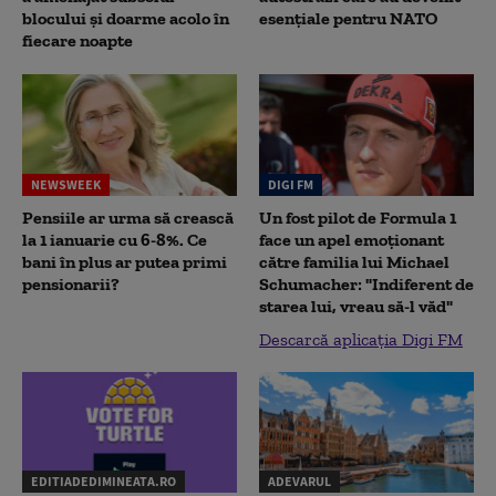
blocului și doarme acolo în
esențiale pentru NATO
fiecare noapte
NEWSWEEK
DIGI FM
Pensiile ar urma să crească
Un fost pilot de Formula 1
la 1 ianuarie cu 6-8%. Ce
face un apel emoționant
bani în plus ar putea primi
către familia lui Michael
pensionarii?
Schumacher: "Indiferent de
starea lui, vreau să-l văd"
Descarcă aplicația Digi FM
EDITIADEDIMINEATA.RO
ADEVARUL