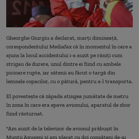
Gheorghe Giurgiu a declarat, marţi dimineaţă,
corespondentului Mediafax că în momentul în care a
ajuns la locul accidentului i-a auzit pe răniţi cum
strigau de durere, unul dintre ei fiind cu ambele
picioare rupte, iar sătenii au făcut o targă din
lemnele copacilor, cu o pătură, pentru a-l transporta.
El povesteşte că zăpada atingea jumătate de metru
în zona în care era epava avionului, aparatul de zbor
fiind răsturnat.
"Am auzit de la televizor de avionul prăbuşit în
Munţii Apuseni şi am plecat cu doi consăteni de-ai