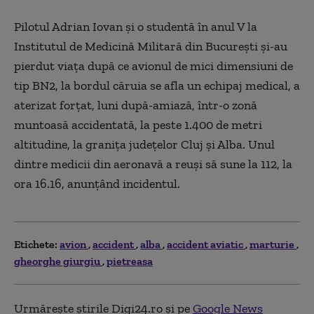
Pilotul Adrian Iovan şi o studentă în anul V la
Institutul de Medicină Militară din Bucureşti şi-au
pierdut viaţa după ce avionul de mici dimensiuni de
tip BN2, la bordul căruia se afla un echipaj medical, a
aterizat forţat, luni după-amiază, într-o zonă
muntoasă accidentată, la peste 1.400 de metri
altitudine, la graniţa judeţelor Cluj şi Alba. Unul
dintre medicii din aeronavă a reuşi să sune la 112, la
ora 16.16, anunţând incidentul.
Etichete:
avion
accident
alba
accident aviatic
marturie
gheorghe giurgiu
pietreasa
Urmărește știrile Digi24.ro și pe
Google News