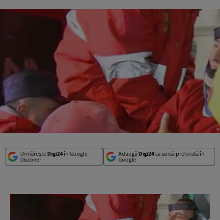
Urmărește
Digi24
în Google
Adaugă
Digi24
ca sursă preferată în
Discover
Google