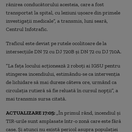
rănirea conducătorului acesteia, care a fost
transportat la spital, cu leziuni uşoare din primele
investigaţii medicale”, a transmis, luni seară,
Centrul Infotrafic.
Traficul este deviat pe rutele ocolitoare de la
intersecţiile DN 72 cu DJ 720B şi DN 72 cu DJ 710A.
”La faţa locului acţionează 2 roboţi ai IGSU pentru
stingerea incendiului, estimându-se ca intervenţia
de lichidare să mai dureze câteva ore, urmând ca
circulaţia rutieră să fie reluată în cursul nopţii”, a
mai transmis sursa citată.
ACTUALIZARE 17:05:
„În primul rând, incendiul şi
TIR-urile sunt amplasate într-o zonă care este fără
case. Şi atunci nu există pericol asupra populaţiei