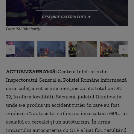
DESCHIDE GALERIA FOTO
Foto: ISU Dâmbovița
,
ACTUALIZARE 21:08:
Centrul Infotrafic din
Inspectoratul General al Poliţiei Române informează
că circulaţia rutieră se menţine oprită total pe DN
72, în afara localităţii Săcuieni, judeţul Dâmboviţa,
unde s-a produs un accident rutier în care au fost
implicate 2 autocisterne (una cu încărcătură GPL, iar
cealaltă cu cereale) şi un autoturism. În urma
impactului autocisterna cu GLP a luat foc, rezultând