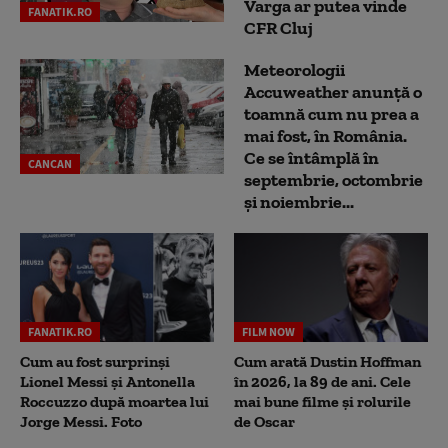
Varga ar putea vinde
FANATIK.RO
CFR Cluj
Meteorologii
Accuweather anunță o
toamnă cum nu prea a
mai fost, în România.
Ce se întâmplă în
CANCAN
septembrie, octombrie
și noiembrie...
FANATIK.RO
FILM NOW
Cum au fost surprinși
Cum arată Dustin Hoffman
Lionel Messi și Antonella
în 2026, la 89 de ani. Cele
Roccuzzo după moartea lui
mai bune filme și rolurile
Jorge Messi. Foto
de Oscar