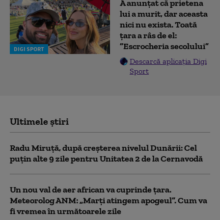
A anunțat că prietena
lui a murit, dar aceasta
nici nu exista. Toată
țara a râs de el:
”Escrocheria secolului”
DIGI SPORT
Descarcă aplicația Digi
Sport
Ultimele știri
Radu Miruță, după creșterea nivelul Dunării: Cel
puțin alte 9 zile pentru Unitatea 2 de la Cernavodă
Un nou val de aer african va cuprinde țara.
Meteorolog ANM: „Marți atingem apogeul”. Cum va
fi vremea în următoarele zile