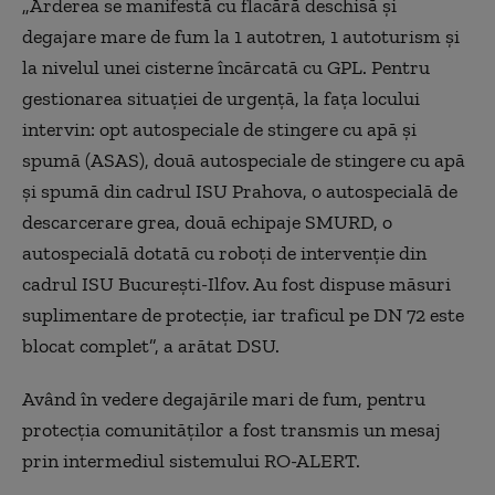
„Arderea se manifestă cu flacără deschisă şi
degajare mare de fum la 1 autotren, 1 autoturism şi
la nivelul unei cisterne încărcată cu GPL. Pentru
gestionarea situaţiei de urgenţă, la faţa locului
intervin: opt autospeciale de stingere cu apă şi
spumă (ASAS), două autospeciale de stingere cu apă
şi spumă din cadrul ISU Prahova, o autospecială de
descarcerare grea, două echipaje SMURD, o
autospecială dotată cu roboţi de intervenţie din
cadrul ISU Bucureşti-Ilfov. Au fost dispuse măsuri
suplimentare de protecţie, iar traficul pe DN 72 este
blocat complet”, a arătat DSU.
Având în vedere degajările mari de fum, pentru
protecţia comunităţilor a fost transmis un mesaj
prin intermediul sistemului RO-ALERT.