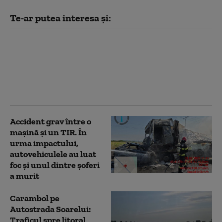
Te-ar putea interesa și:
Accident grav în Vaslui:
Gospodării distruse de
un TIR, după ce șoferul
a pierdut controlul
volanului
Accident grav între o
mașină și un TIR. În
urma impactului,
autovehiculele au luat
foc și unul dintre șoferi
a murit
Carambol pe
Autostrada Soarelui:
Traficul spre litoral