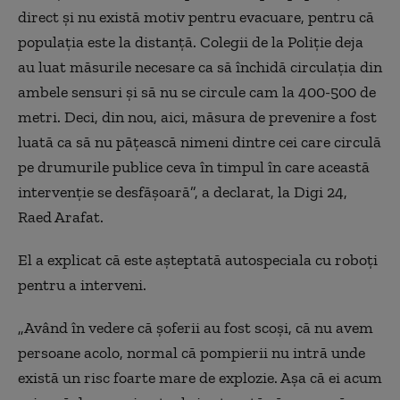
direct şi nu există motiv pentru evacuare, pentru că
populaţia este la distanţă. Colegii de la Poliţie deja
au luat măsurile necesare ca să închidă circulaţia din
ambele sensuri şi să nu se circule cam la 400-500 de
metri. Deci, din nou, aici, măsura de prevenire a fost
luată ca să nu păţească nimeni dintre cei care circulă
pe drumurile publice ceva în timpul în care această
intervenţie se desfăşoară”, a declarat, la Digi 24,
Raed Arafat.
El a explicat că este aşteptată autospeciala cu roboţi
pentru a interveni.
„Având în vedere că şoferii au fost scoşi, că nu avem
persoane acolo, normal că pompierii nu intră unde
există un risc foarte mare de explozie. Aşa că ei acum