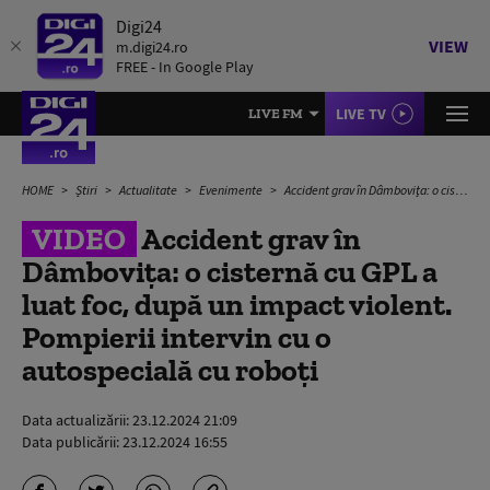
Digi24
VIEW
m.digi24.ro
FREE - In Google Play
LIVE TV
LIVE FM
HOME
Știri
Actualitate
Evenimente
Accident grav în Dâmbovița: o cisternă cu GPL a luat foc, după un impact violent. Pompierii intervin cu o autospecială cu roboți
VIDEO
Accident grav în
Dâmbovița: o cisternă cu GPL a
luat foc, după un impact violent.
Pompierii intervin cu o
autospecială cu roboți
Data actualizării:
23.12.2024 21:09
Data publicării:
23.12.2024 16:55