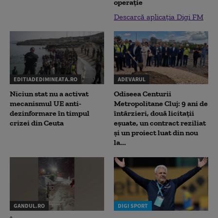
operație
Descarcă aplicația Digi FM
EDITIADEDIMINEATA.RO
ADEVARUL
Niciun stat nu a activat
Odiseea Centurii
mecanismul UE anti-
Metropolitane Cluj: 9 ani de
dezinformare în timpul
întârzieri, două licitații
crizei din Ceuta
eșuate, un contract reziliat
și un proiect luat din nou
la...
GANDUL.RO
DIGI SPORT