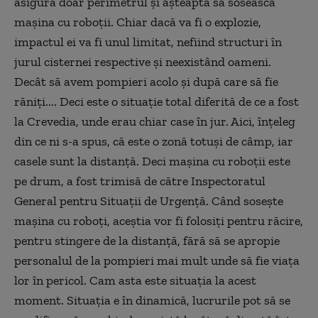
asigură doar perimetrul şi aşteaptă să sosească
maşina cu roboţii. Chiar dacă va fi o explozie,
impactul ei va fi unul limitat, nefiind structuri în
jurul cisternei respective şi neexistând oameni.
Decât să avem pompieri acolo şi după care să fie
răniţi.... Deci este o situaţie total diferită de ce a fost
la Crevedia, unde erau chiar case în jur. Aici, înţeleg
din ce ni s-a spus, că este o zonă totuşi de câmp, iar
casele sunt la distanţă. Deci maşina cu roboţii este
pe drum, a fost trimisă de către Inspectoratul
General pentru Situaţii de Urgenţă. Când soseşte
maşina cu roboţi, aceştia vor fi folosiţi pentru răcire,
pentru stingere de la distanţă, fără să se apropie
personalul de la pompieri mai mult unde să fie viaţa
lor în pericol. Cam asta este situaţia la acest
moment. Situaţia e în dinamică, lucrurile pot să se