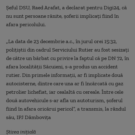
Şeful DSU, Raed Arafat, a declarat pentru Digi24, că
nu sunt persoane rănite, şoferii implicaţi fiind în
afara pericolului.
„La data de 23 decembrie a.c., în jurul orei 15:32,
poliţiştii din cadrul Serviciului Rutier au fost sesizaţi
de către un bărbat cu privire la faptul că pe DN 72, în
afara localităţii Săcuieni, s-a produs un accident
rutier. Din primele informaţii, ar fi implicate două
autocisterne, dintre care una ar fi încărcată cu gaz
petrolier lichefiat, iar cealaltă cu cereale. Între cele
două autovehicule s-ar afla un autoturism, şoferul
fiind în afara oricărui pericol”, a transmis, la rândul
său, IPJ Dâmboviţa
Știrea inițială