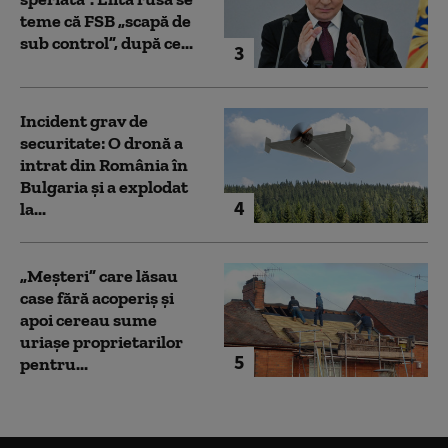
teme că FSB „scapă de
sub control”, după ce...
3
Incident grav de
securitate: O dronă a
intrat din România în
Bulgaria şi a explodat
4
la...
„Meșteri” care lăsau
case fără acoperiș și
apoi cereau sume
uriașe proprietarilor
5
pentru...