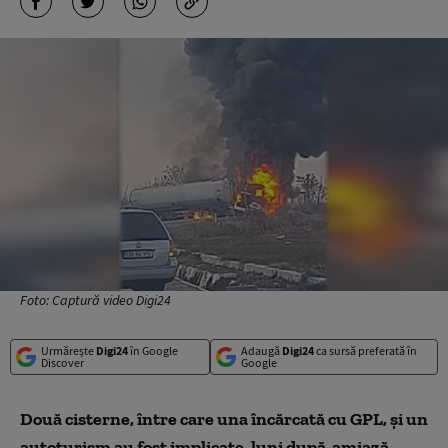
Foto: Captură video Digi24
Urmărește
Digi24
în Google
Adaugă
Digi24
ca sursă preferată în
Discover
Google
Două cisterne, între care una încărcată cu GPL, şi un
autoturism au fost implicate, luni după-amiază,