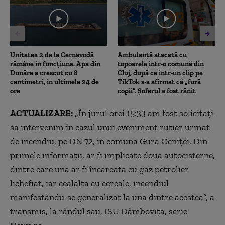
seconds
Unitatea 2 de la Cernavodă
Ambulanţă atacată cu
rămâne în funcțiune. Apa din
topoarele într-o comună din
Dunăre a crescut cu 8
Cluj, după ce într-un clip pe
centimetri, în ultimele 24 de
TikTok s-a afirmat că „fură
ore
copii”. Șoferul a fost rănit
ACTUALIZARE:
„În jurul orei 15:33 am fost solicitaţi
să intervenim în cazul unui eveniment rutier urmat
de incendiu, pe DN 72, în comuna Gura Ocniţei. Din
primele informaţii, ar fi implicate două autocisterne,
dintre care una ar fi încărcată cu gaz petrolier
lichefiat, iar cealaltă cu cereale, incendiul
manifestându-se generalizat la una dintre acestea”, a
transmis, la rândul său, ISU Dâmboviţa, scrie