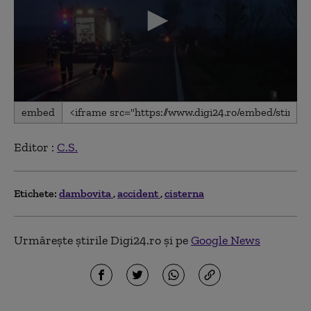
0
embed
seconds
of
18
Editor :
C.S.
seconds
Etichete:
dambovita
accident
cisterna
Urmărește știrile Digi24.ro și pe
Google News