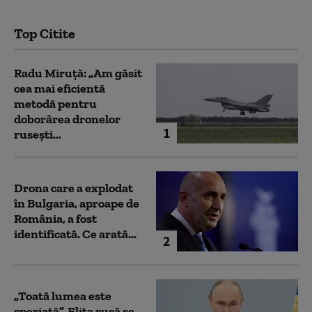
Top Citite
Radu Miruță: „Am găsit
cea mai eficientă
metodă pentru
doborârea dronelor
1
rusești...
Drona care a explodat
în Bulgaria, aproape de
România, a fost
identificată. Ce arată...
2
„Toată lumea este
speriată”. Elita rusă se