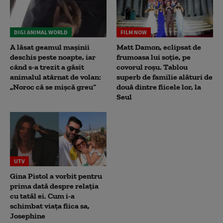
DIGI ANIMAL WORLD
FILM NOW
A lăsat geamul mașinii
Matt Damon, eclipsat de
deschis peste noapte, iar
frumoasa lui soție, pe
când s-a trezit a găsit
covorul roșu. Tablou
animalul atârnat de volan:
superb de familie alături de
„Noroc că se mișcă greu”
două dintre fiicele lor, la
Seul
UTV
Gina Pistol a vorbit pentru
prima dată despre relația
cu tatăl ei. Cum i-a
schimbat viața fiica sa,
Josephine