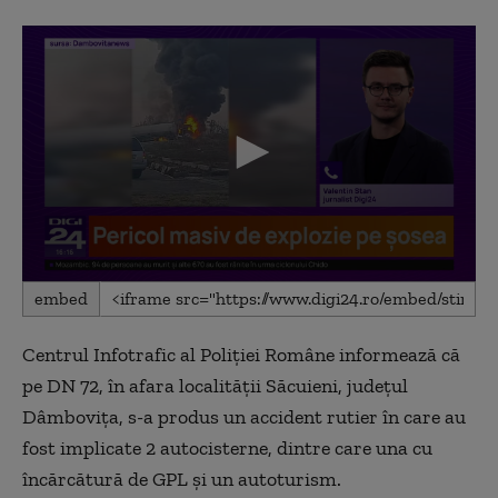
0
embed
seconds
of
4
Centrul Infotrafic al Poliţiei Române informează că
minutes,
20
pe DN 72, în afara localităţii Săcuieni, judeţul
seconds
Dâmboviţa, s-a produs un accident rutier în care au
fost implicate 2 autocisterne, dintre care una cu
încărcătură de GPL şi un autoturism.