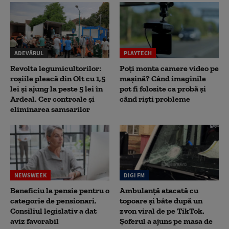
ADEVĂRUL
PLAYTECH
Revolta legumicultorilor:
Poți monta camere video pe
roșiile pleacă din Olt cu 1,5
mașină? Când imaginile
lei și ajung la peste 5 lei în
pot fi folosite ca probă și
Ardeal. Cer controale și
când riști probleme
eliminarea samsarilor
NEWSWEEK
DIGI FM
Beneficiu la pensie pentru o
Ambulanță atacată cu
categorie de pensionari.
topoare și bâte după un
Consiliul legislativ a dat
zvon viral de pe TikTok.
aviz favorabil
Șoferul a ajuns pe masa de