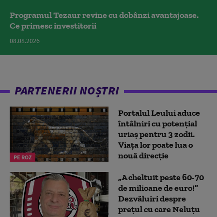
Programul Tezaur revine cu dobânzi avantajoase.
Ce primesc investitorii
08.08.2026
PARTENERII NOȘTRI
Portalul Leului aduce
întâlniri cu potențial
uriaș pentru 3 zodii.
Viața lor poate lua o
nouă direcție
PE ROZ
„A cheltuit peste 60-70
de milioane de euro!”
Dezvăluiri despre
prețul cu care Neluțu