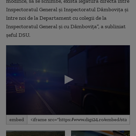
modifice, să se schimbe, există legătură directă între
Inspectoratul General şi Inspectoratul Dâmboviţa şi
între noi de la Departament cu colegii de la
Inspectoratul General şi cu Dâmboviţa”, a subliniat
şeful DSU.
0
embed
seconds
of
25