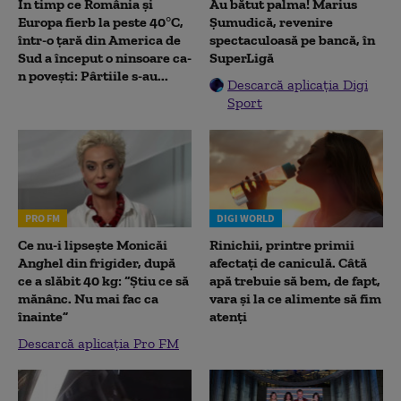
În timp ce România și
Au bătut palma! Marius
Europa fierb la peste 40°C,
Șumudică, revenire
într-o țară din America de
spectaculoasă pe bancă, în
Sud a început o ninsoare ca-
SuperLigă
n povești: Pârtiile s-au...
Descarcă aplicația Digi
Sport
PRO FM
DIGI WORLD
Ce nu-i lipsește Monicăi
Rinichii, printre primii
Anghel din frigider, după
afectați de caniculă. Câtă
ce a slăbit 40 kg: “Știu ce să
apă trebuie să bem, de fapt,
mănânc. Nu mai fac ca
vara și la ce alimente să fim
înainte”
atenți
Descarcă aplicația Pro FM