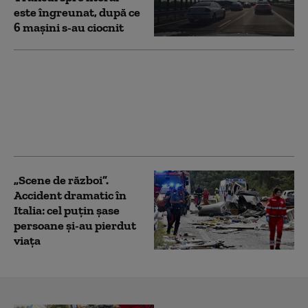
este îngreunat, după ce
6 mașini s-au ciocnit
25 de răniţi, dintre care
zece în stare gravă,
după coliziunea dintre
două tramvaie în
Germania
„Scene de război”.
Accident dramatic în
Italia: cel puțin șase
persoane și-au pierdut
viața