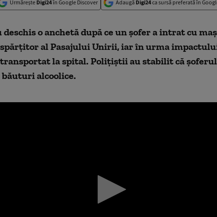
Urmărește
Digi24
în Google Discover
Adaugă
Digi24
ca sursă preferată în Googl
au deschis o anchetă după ce un şofer a intrat cu maş
spărţitor al Pasajului Unirii, iar în urma impactului
 transportat la spital. Poliţiştii au stabilit că şoferu
băuturi alcoolice.