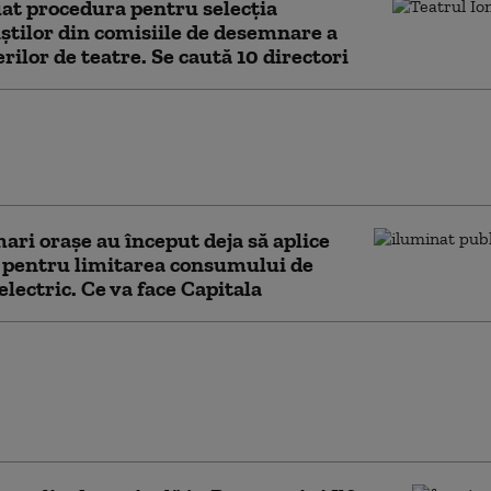
uat procedura pentru selecţia
iştilor din comisiile de desemnare a
ilor de teatre. Se caută 10 directori
scu (CNAIR): Numărul tinerilor morţi în
te l-a depăşit pe cel al deceselor provocate
rculoză şi droguri
ari orașe au început deja să aplice
 pentru limitarea consumului de
electric. Ce va face Capitala
 firmelor dizolvate a
 cu aproape 13% în
 semestru din 2026.
la conduce clasamentul