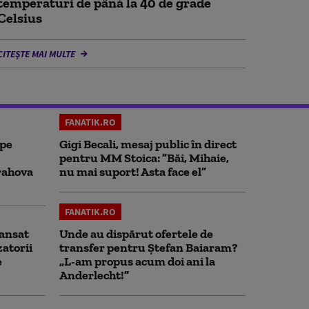
temperaturi de până la 40 de grade
Celsius
CITEȘTE MAI MULTE
FANATIK.RO
 pe
Gigi Becali, mesaj public în direct
pentru MM Stoica: ”Băi, Mihaie,
rahova
nu mai suport! Asta face el”
FANATIK.RO
ansat
Unde au dispărut ofertele de
zatorii
transfer pentru Ștefan Baiaram?
e
„L-am propus acum doi ani la
Anderlecht!”