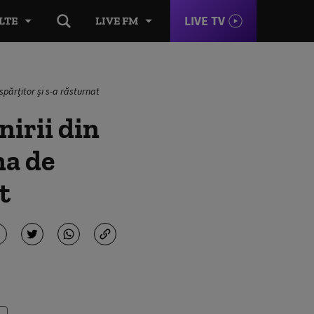
LIVE TV
LTE
LIVE FM
spărțitor și s-a răsturnat
nirii din
na de
t