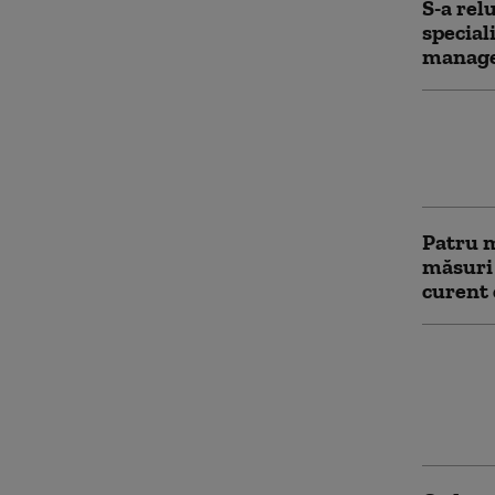
S-a rel
special
manager
Şerbăne
acciden
de tube
Patru m
măsuri
curent 
Numărul
crescut
primul
Capita