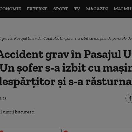
CONOMIE
EXTERNE
SPORT
TV
MAGAZIN
MAI MU
 grav în Pasajul Unirii din Capitală. Un șofer s-a izbit cu mașina de peretele de
ccident grav în Pasajul U
 Un șofer s-a izbit cu mași
despărțitor și s-a răsturna
5:43