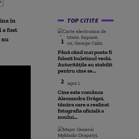
e
TOP CITITE
ina în
 a fost
l nu
1
Până când mai poate fi
folosit buletinul vechi.
Autoritățile au stabilit
pentru cine se...
2
Cine este românca
Alecsandra Drăgoi,
tânăra care a realizat
fotografia oficială a
noului...