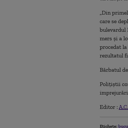
„Din primel
care se depl
bulevardul 
mers şi a lo
procedat la
rezultatul f
Bărbatul de 
Poliţiştii c
imprejurăril
Editor :
A.C
Etichete:
bucu