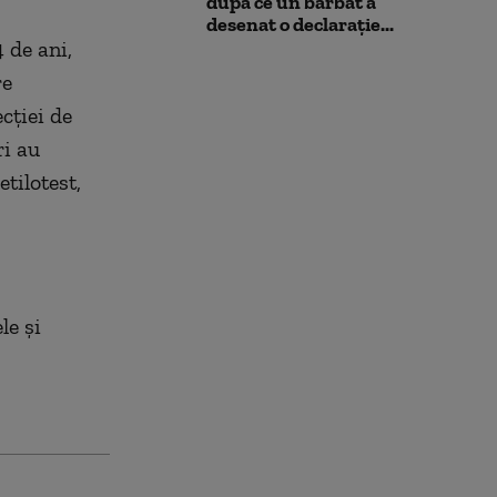
după ce un bărbat a
desenat o declarație...
 de ani,
re
cţiei de
ri au
tilotest,
le şi