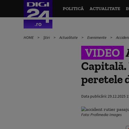
POLITICĂ
ACTUALITATE
E
HOME
Știri
Actualitate
Evenimente
Accident
VIDEO
A
Capitală.
peretele 
Data publicării:
29.12.2025 1
Foto: Profimedia Images