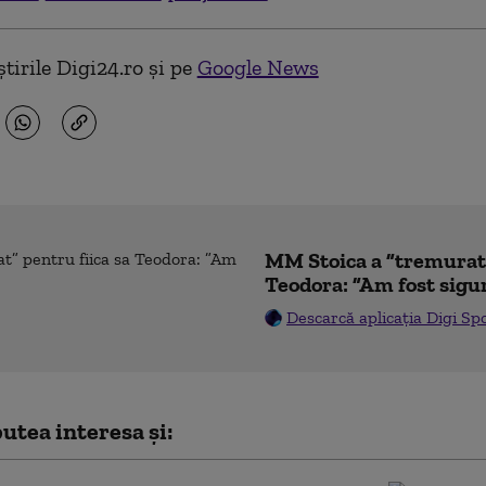
tirile Digi24.ro și pe
Google News
MM Stoica a ”tremurat”
Teodora: ”Am fost sigu
Descarcă aplicația Digi Sp
utea interesa și: