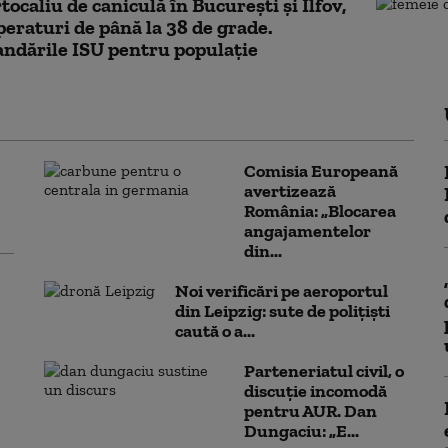
tocaliu de caniculă în București și Ilfov,
eraturi de până la 38 de grade.
ndările ISU pentru populație
Comisia Europeană
avertizează
România: „Blocarea
angajamentelor
din...
Noi verificări pe aeroportul
din Leipzig: sute de polițiști
caută o a...
Parteneriatul civil, o
discuție incomodă
pentru AUR. Dan
Dungaciu: „E...