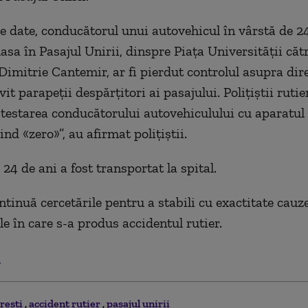
e date, conducătorul unui autovehicul în vârstă de 24
asa în Pasajul Unirii, dinspre Piaţa Universităţii căt
Dimitrie Cantemir, ar fi pierdut controlul asupra dire
vit parapeţii despărţitori ai pasajului. Poliţiştii rutie
 testarea conducătorului autovehiculului cu aparatul e
iind «zero»”, au afirmat poliţiştii.
24 de ani a fost transportat la spital.
ontinuă cercetările pentru a stabili cu exactitate cauze
e în care s-a produs accidentul rutier.
.
resti
accident rutier
pasajul unirii