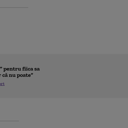
 pentru fiica sa
r că nu poate”
ort