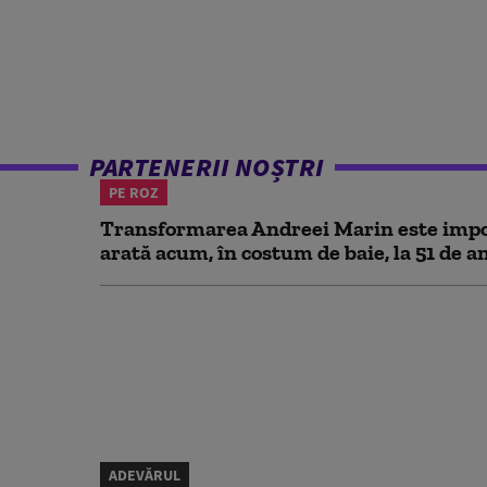
PARTENERII NOȘTRI
PE ROZ
Transformarea Andreei Marin este impo
arată acum, în costum de baie, la 51 de a
ADEVĂRUL