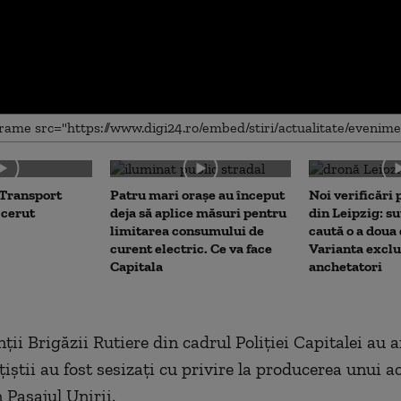
me
 Transport
Patru mari orașe au început
Noi verificări
 cerut
deja să aplice măsuri pentru
din Leipzig: su
limitarea consumului de
caută o a doua
curent electric. Ce va face
Varianta exclu
Capitala
anchetatori
ţii Brigăzii Rutiere din cadrul Poliţiei Capitalei au 
iţiştii au fost sesizaţi cu privire la producerea unui a
n Pasajul Unirii.