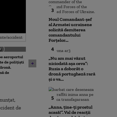
3
Noul Comandant-șef
al Armatei ucrainene
solicită demiterea
comandantului
Forțelor...
4
 pe aeroportul
Noua lege a int
„Nu am mai văzut
Avertisment de la Bruxelles
te de polițiști
deschide calea
niciodată așa ceva”:
după scandalul centralelor
 dronă.
parteneriatul 
Rusia a doborât o
pe cărbune: „Blocarea
să de
Nu poți impune
dronă portugheză rară
angajamentelor din PNRR
fără să oferi și
și o va...
poate avea consecințe
financiare”
5
anunţat,
„Anna, ţine-ţi prostul
ccident de
acasă!”. Val de reacții