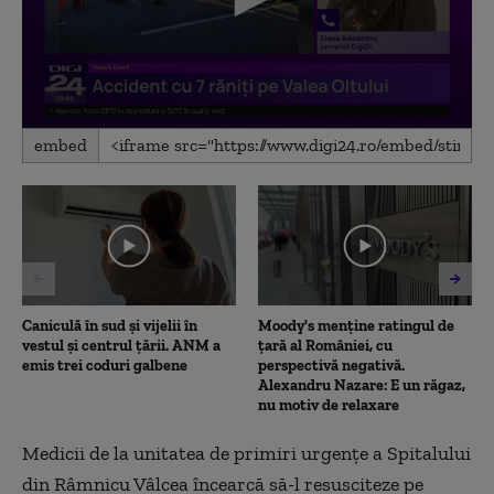
0
embed
seconds
of
1
minute,
16
seconds
Caniculă în sud și vijelii în
Moody's menține ratingul de
vestul și centrul țării. ANM a
țară al României, cu
emis trei coduri galbene
perspectivă negativă.
Alexandru Nazare: E un răgaz,
nu motiv de relaxare
Medicii de la unitatea de primiri urgențe a Spitalului
din Râmnicu Vâlcea încearcă să-l resusciteze pe