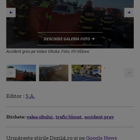
DESCHIDE GALERIA FOTO
Accident grav pe Valea Oltului. Foto. IPJ Vâlcea
,
Editor :
Ș.A.
Etichete:
valea oltului
trafic blocat
accident grav
Urmărește știrile Digi24.ro și pe
Google News