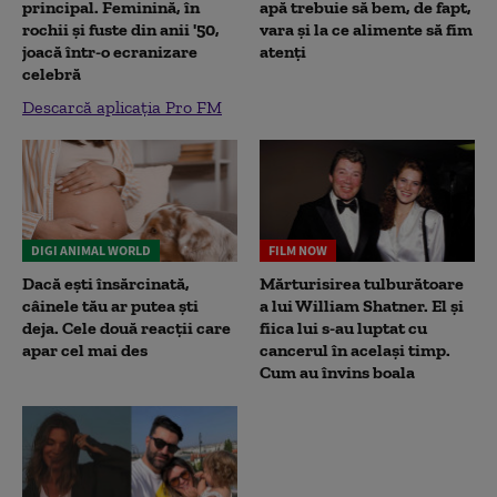
principal. Feminină, în
apă trebuie să bem, de fapt,
rochii și fuste din anii '50,
vara și la ce alimente să fim
joacă într-o ecranizare
atenți
celebră
Descarcă aplicația Pro FM
DIGI ANIMAL WORLD
FILM NOW
Dacă ești însărcinată,
Mărturisirea tulburătoare
câinele tău ar putea ști
a lui William Shatner. El și
deja. Cele două reacții care
fiica lui s-au luptat cu
apar cel mai des
cancerul în același timp.
Cum au învins boala