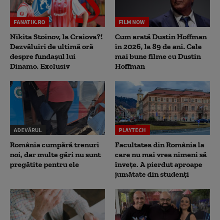
FANATIK.RO
FILM NOW
Nikita Stoinov, la Craiova?!
Cum arată Dustin Hoffman
Dezvăluiri de ultimă oră
în 2026, la 89 de ani. Cele
despre fundașul lui
mai bune filme cu Dustin
Dinamo. Exclusiv
Hoffman
ADEVĂRUL
PLAYTECH
România cumpără trenuri
Facultatea din România la
noi, dar multe gări nu sunt
care nu mai vrea nimeni să
pregătite pentru ele
înveţe. A pierdut aproape
jumătate din studenţi