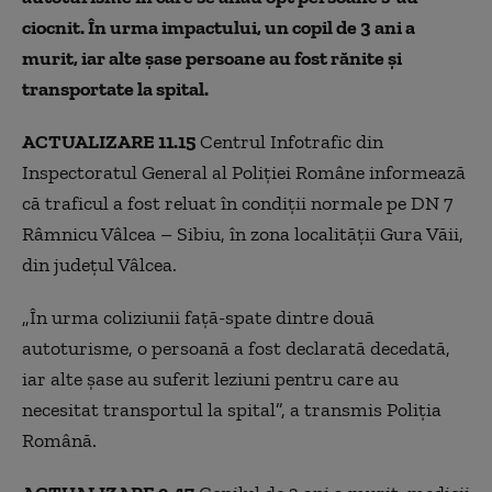
ciocnit. În urma impactului, un copil de 3 ani a
murit, iar alte șase persoane au fost rănite și
transportate la spital.
ACTUALIZARE 11.15
Centrul Infotrafic din
Inspectoratul General al Poliţiei Române informează
că traficul a fost reluat în condiţii normale pe DN 7
Râmnicu Vâlcea – Sibiu, în zona localităţii Gura Văii,
din judeţul Vâlcea.
„În urma coliziunii față-spate dintre două
autoturisme, o persoană a fost declarată decedată,
iar alte șase au suferit leziuni pentru care au
necesitat transportul la spital”, a transmis Poliția
Română.