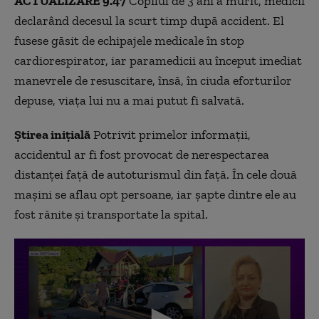
ACTUALIZARE 9.47
Copilul de 3 ani a murit, medicii
declarând decesul la scurt timp după accident. El
fusese găsit de echipajele medicale în stop
cardiorespirator, iar paramedicii au început imediat
manevrele de resuscitare, însă, în ciuda eforturilor
depuse, viața lui nu a mai putut fi salvată.
Știrea inițială
Potrivit primelor informații,
accidentul ar fi fost provocat de nerespectarea
distanței față de autoturismul din față. În cele două
mașini se aflau opt persoane, iar șapte dintre ele au
fost rănite și transportate la spital.