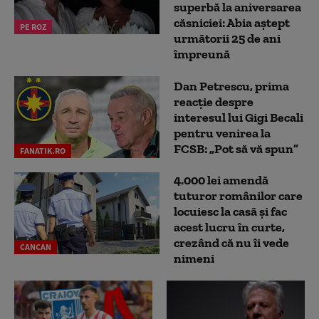
superbă la aniversarea
căsniciei: Abia aștept
PE ROZ
următorii 25 de ani
împreună
Dan Petrescu, prima
reacție despre
interesul lui Gigi Becali
pentru venirea la
FCSB: „Pot să vă spun”
FANATIK.RO
4.000 lei amendă
tuturor românilor care
locuiesc la casă și fac
acest lucru în curte,
crezând că nu îi vede
CANCAN
nimeni