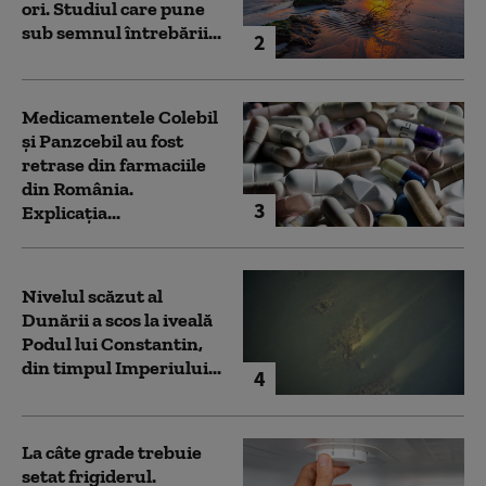
ori. Studiul care pune
sub semnul întrebării...
2
Medicamentele Colebil
și Panzcebil au fost
retrase din farmaciile
din România.
3
Explicația...
Nivelul scăzut al
Dunării a scos la iveală
Podul lui Constantin,
din timpul Imperiului...
4
La câte grade trebuie
setat frigiderul.