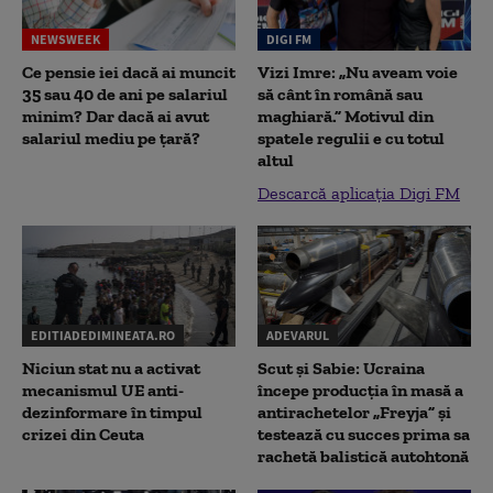
NEWSWEEK
DIGI FM
Ce pensie iei dacă ai muncit
Vizi Imre: „Nu aveam voie
35 sau 40 de ani pe salariul
să cânt în română sau
minim? Dar dacă ai avut
maghiară.” Motivul din
salariul mediu pe țară?
spatele regulii e cu totul
altul
Descarcă aplicația Digi FM
EDITIADEDIMINEATA.RO
ADEVARUL
Niciun stat nu a activat
Scut și Sabie: Ucraina
mecanismul UE anti-
începe producția în masă a
dezinformare în timpul
antirachetelor „Freyja” și
crizei din Ceuta
testează cu succes prima sa
rachetă balistică autohtonă