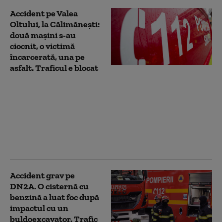
Accident pe Valea
Oltului, la Călimănești:
două mașini s-au
ciocnit, o victimă
încarcerată, una pe
asfalt. Traficul e blocat
După protestul oierilor,
Guvernul promite o
decizie rapidă privind
conducerea ANSVSA
Accident grav pe
DN2A. O cisternă cu
benzină a luat foc după
impactul cu un
buldoexcavator. Trafic