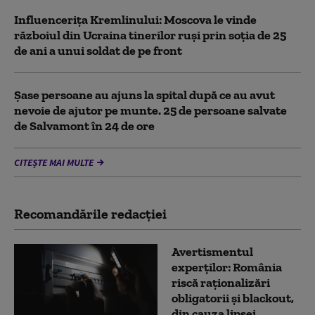
Influencerița Kremlinului: Moscova le vinde
războiul din Ucraina tinerilor ruși prin soția de 25
de ani a unui soldat de pe front
Șase persoane au ajuns la spital după ce au avut
nevoie de ajutor pe munte. 25 de persoane salvate
de Salvamont în 24 de ore
CITEȘTE MAI MULTE
Recomandările redacţiei
Avertismentul
experților: România
riscă raționalizări
obligatorii și blackout,
din cauza lipsei