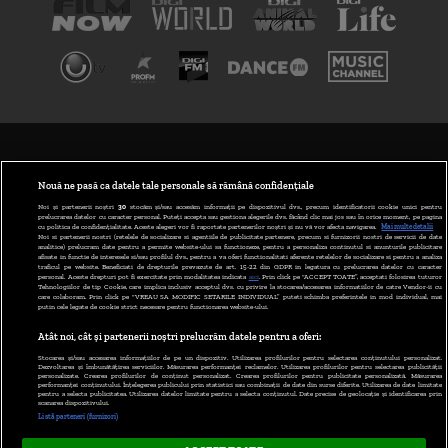
TERMENI ȘI CONDIȚII
POLITICA DE CONFIDENȚIALITATE
Nouă ne pasă ca datele tale personale să rămână confidențiale
Noi și partenerii noștri
30
stocăm și/sau accesăm informații pe dispozitivul dvs., precum identificatorii cookie unici pentru
prelucrarea datelor cu caracter personal. Puteți accepta sau gestiona alegerile dvs. făcând clic mai jos sau în orice moment, pe pagina
ABONARE DIGI TV
cu politica de confidențialitate. Aceste alegeri vor fi raportate partenerilor noștri și nu vă vor afecta navigarea.
Mai multe detalii
Noi si partenerii nostri (retelele de socializare si agentiile de publicitate partenere, precum si furnizorii nostri de servicii de date
analitice) prelucram date pentru a permite website-ului sa functioneze, pentru a personaliza continutul si anunturile publicitare
GESTIONAȚI PREFERINȚELE
afisate in functie de interesele si/sau profilul dvs., pentru a va oferi functionalitati aferente retelelor de socializare si pentru a analiza
traficul pe website. Beneficiati de drepturile prevazute de art. 15-22 din GDPR in legatura cu prelucrarea datelor cu caracter
personal. Aceste drepturi pot fi exercitate prin modalitatea indicata
aici
. Prin click pe “ACCEPT TOATE”, acceptati folosirea tuturor
CODUL DIGI24
Tehnologiilor de tip Cookie, care implica inclusiv acceptul dvs. cu privire la stocarea/accesarea informatiilor de catre Vendor-ii cu
care colaboram. Prin click pe “VREAU SA MODIFIC SETARILE INDIVIDUAL” puteti schimba preferintele in mod individual, mai
putin cele legate de cookie strict necesare pentru functionarea website-ului.
CAMERE WEB
Atât noi, cât și partenerii noștri prelucrăm datele pentru a oferi:
CONTACT/INFO
Stocarea și/sau accesarea informațiilor de pe un dispozitiv. Utilizarea profilurilor pentru selectarea conținutului personalizat.
Dezvoltarea și îmbunătățirea serviciilor. Măsurarea performanței reclamelor. Utilizarea profilurilor pentru selectarea publicității
personalizate. Crearea profilurilor de conținut personalizat. Crearea profilurilor pentru publicitate personalizată. Măsurarea
performanței conținutului. Înțelegerea publicului prin statistici sau combinații de date din surse diferite. Utilizarea de date limitate
pentru a selecta publicitatea. Utilizarea datelor limitate pentru a selecta conținutul. Date precise de geolocație și identificarea prin
VERSIUNE DESKTOP
scanarea dispozitivului.
Listă parteneri (furnizori)