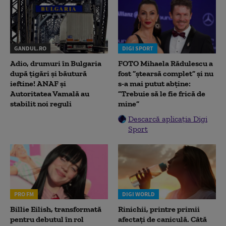
GANDUL.RO
DIGI SPORT
Adio, drumuri în Bulgaria
FOTO Mihaela Rădulescu a
după țigări și băutură
fost ”ștearsă complet” și nu
ieftine! ANAF și
s-a mai putut abține:
Autoritatea Vamală au
”Trebuie să le fie frică de
stabilit noi reguli
mine”
Descarcă aplicația Digi
Sport
PRO FM
DIGI WORLD
Billie Eilish, transformată
Rinichii, printre primii
pentru debutul în rol
afectați de caniculă. Câtă