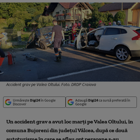
Accident grav pe Valea Oltului. Foto. DRDP Craiova
Urmărește
Digi24
în Google
Adaugă
Digi24
ca sursă preferată în
Discover
Google
Un accident grav a avut loc marți pe Valea Oltului, în
comuna Bujoreni din județul Vâlcea, după ce două
autoturisme în care se aflau opt persoane s-au