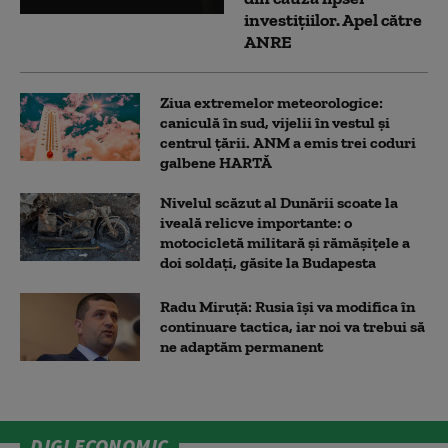
investițiilor. Apel către
ANRE
Ziua extremelor meteorologice:
caniculă în sud, vijelii în vestul și
centrul țării. ANM a emis trei coduri
galbene HARTĂ
Nivelul scăzut al Dunării scoate la
iveală relicve importante: o
motocicletă militară și rămășițele a
doi soldați, găsite la Budapesta
Radu Miruță: Rusia își va modifica în
continuare tactica, iar noi va trebui să
ne adaptăm permanent
DIGI ECONOMIC