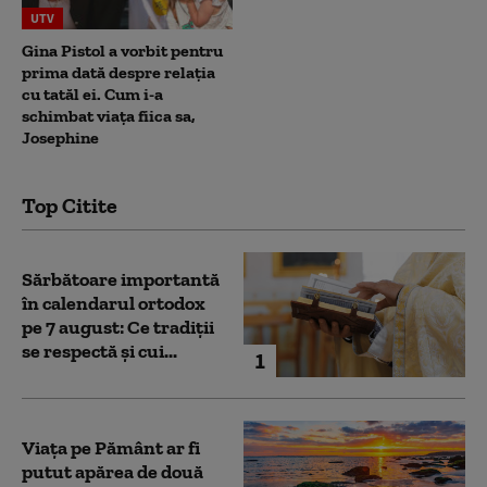
UTV
Gina Pistol a vorbit pentru
prima dată despre relația
cu tatăl ei. Cum i-a
schimbat viața fiica sa,
Josephine
Top Citite
Sărbătoare importantă
în calendarul ortodox
pe 7 august: Ce tradiții
se respectă și cui...
1
Viața pe Pământ ar fi
putut apărea de două