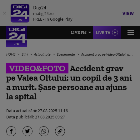
Digi24
VIEW
m.digi24.ro
FREE - In Google Play
LIVE TV
LIVE FM
HOME
Știri
Actualitate
Evenimente
Accident grav pe Valea Oltului: un copil de 3 ani a murit. Șase persoane au ajuns la spital
VIDEO&FOTO
Accident grav
pe Valea Oltului: un copil de 3 ani
a murit. Șase persoane au ajuns
la spital
Data actualizării:
27.08.2025 11:16
Data publicării:
27.08.2025 09:27