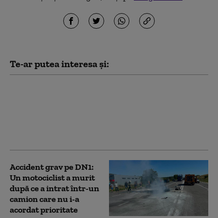
Te-ar putea interesa și:
Doi morţi şi doi răniţi
după ce o maşină s-a
izbit violent de un
copac, pe un drum
județean din Buzău
Accident grav pe DN1:
Un motociclist a murit
după ce a intrat într-un
camion care nu i-a
acordat prioritate