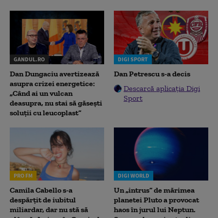
GANDUL.RO
DIGI SPORT
Dan Dungaciu avertizează
Dan Petrescu s-a decis
asupra crizei energetice:
Descarcă aplicația Digi
„Când ai un vulcan
Sport
deasupra, nu stai să găsești
soluții cu leucoplast”
PRO FM
DIGI WORLD
Camila Cabello s-a
Un „intrus” de mărimea
despărțit de iubitul
planetei Pluto a provocat
miliardar, dar nu stă să
haos în jurul lui Neptun.