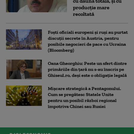
cu daună totală, și cu
producție mare
recoltată
Foști oficiali europeni și ruși au purtat
discuții secrete în Austria, pentru
posibile negocieri de pace cu Ucraina
(Bloomberg)
Oana Gheorghiu: Peste un sfert dintre
primăriile din țară nu s-au înscris pe
Ghiseul.ro, deși este o obligație legală
Mișcare strategică a Pentagonului.
Cum se pregătesc Statele Unite
pentru un posibil război regional
împotriva Chinei sau Rusiei