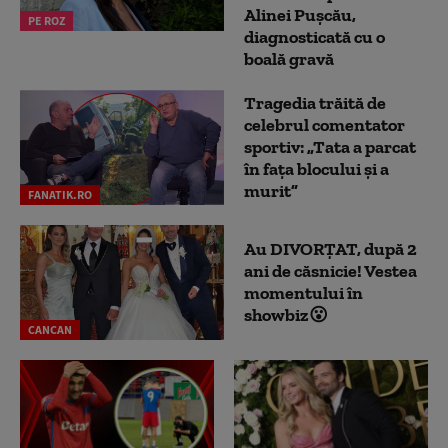
Alinei Pușcău,
PE ROZ
diagnosticată cu o
boală gravă
Tragedia trăită de
celebrul comentator
sportiv: „Tata a parcat
în fața blocului și a
murit”
FANATIK.RO
Au DIVORȚAT, după 2
ani de căsnicie! Vestea
momentului în
showbiz😮
CANCAN