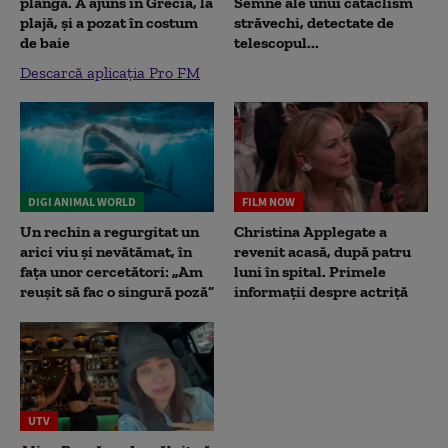
plângă. A ajuns în Grecia, la
Semne ale unui cataclism
plajă, și a pozat în costum
străvechi, detectate de
de baie
telescopul...
Descarcă aplicația Pro FM
DIGI ANIMAL WORLD
FILM NOW
Un rechin a regurgitat un
Christina Applegate a
arici viu și nevătămat, în
revenit acasă, după patru
fața unor cercetători: „Am
luni în spital. Primele
reușit să fac o singură poză”
informații despre actriță
UTV