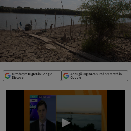
Urmărește
Digi24
în Google
Adaugă
Digi24
ca sursă preferată în
Discover
Google