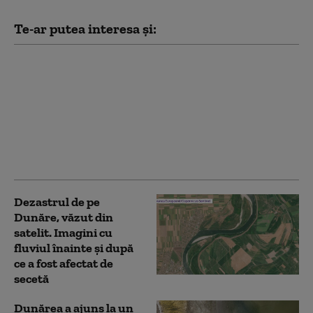
Te-ar putea interesa și:
Scufundarea barjelor
în Dunăre pentru
creșterea debitului
spre Cernavodă,
amânată pentru joi. În
zonă sunt curenți
extrem de puternici
Dezastrul de pe
Dunăre, văzut din
satelit. Imagini cu
fluviul înainte și după
ce a fost afectat de
secetă
Dunărea a ajuns la un