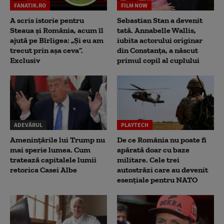
FANATIK.RO
FILM NOW
A scris istorie pentru
Sebastian Stan a devenit
Steaua și România, acum îl
tată. Annabelle Wallis,
ajută pe Bîrligea: „Și eu am
iubita actorului originar
trecut prin așa ceva”.
din Constanța, a născut
Exclusiv
primul copil al cuplului
ADEVĂRUL
PLAYTECH
Amenințările lui Trump nu
De ce România nu poate fi
mai sperie lumea. Cum
apărată doar cu baze
tratează capitalele lumii
militare. Cele trei
retorica Casei Albe
autostrăzi care au devenit
esențiale pentru NATO