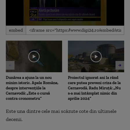
0
embed
seconds
of
1
minute,
34
seconds
Dunărea a ajuns la un nou
Proiectul ignorat ani la rând
minim istoric. Apele Române,
care putea preveni criza de la
despre intervențiile la
Cernavodă. Radu Miruță: „Nu
Cernavodă: „Este o cursă
s-a mai întâmplat nimic din
contra cronometru”
aprilie 2024”
Este una dintre cele mai scăzute cote din ultimele
decenii.