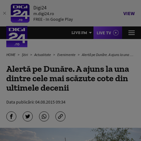
Digi24
VIEW
m.digi24.ro
FREE - In Google Play
LIVE TV
LIVE FM
HOME
Știri
Actualitate
Evenimente
Alertă pe Dunăre. A ajuns la una dintre cele mai scăzute cote din ultimele decenii
Alertă pe Dunăre. A ajuns la una
dintre cele mai scăzute cote din
ultimele decenii
Data publicării:
04.08.2015 09:34