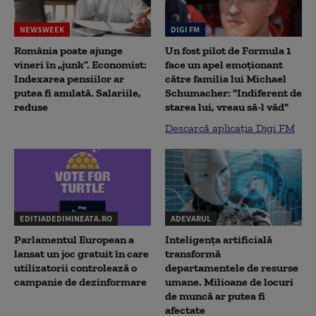
NEWSWEEK
DIGI FM
România poate ajunge
Un fost pilot de Formula 1
vineri în „junk”. Economist:
face un apel emoționant
Indexarea pensiilor ar
către familia lui Michael
putea fi anulată. Salariile,
Schumacher: "Indiferent de
reduse
starea lui, vreau să-l văd"
Descarcă aplicația Digi FM
EDITIADEDIMINEATA.RO
ADEVARUL
Parlamentul European a
Inteligența artificială
lansat un joc gratuit în care
transformă
utilizatorii controlează o
departamentele de resurse
campanie de dezinformare
umane. Milioane de locuri
de muncă ar putea fi
afectate