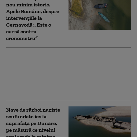
nou minim istoric.
Apele Române, despre
intervențiile la
Cernavodă: „Este o
cursă contra
cronometru”
Un tânăr a dispărut în
Dunăre după un
accident cu skijet-ul.
Scafandrii întâmpină
dificultăți în timpul
căutărilor
Nave de război naziste
scufundate ies la
suprafață pe Dunăre,
pe măsură ce nivelul
apei scade la minime