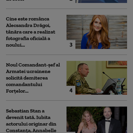
Cine este românca
Alecsandra Drăgoi,
tânăra care a realizat
fotografia oficială a
3
noului...
Noul Comandant-șef al
Armatei ucrainene
solicită demiterea
comandantului
4
Forțelor...
Sebastian Stan a
devenit tată. Iubita
actorului originar din
Constanța, Annabelle