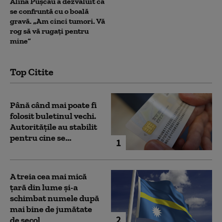
Alina Pușcău a dezvăluit că
se confruntă cu o boală
gravă. „Am cinci tumori. Vă
rog să vă rugați pentru
mine”
Top Citite
Până când mai poate fi
folosit buletinul vechi.
Autoritățile au stabilit
pentru cine se...
1
A treia cea mai mică
țară din lume și-a
schimbat numele după
mai bine de jumătate
2
de secol