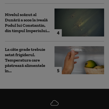
Nivelul scăzut al
Dunării a scos la iveală
Podul lui Constantin,
din timpul Imperiului...
4
La câte grade trebuie
setat frigiderul.
Temperatura care
păstrează alimentele
5
în...