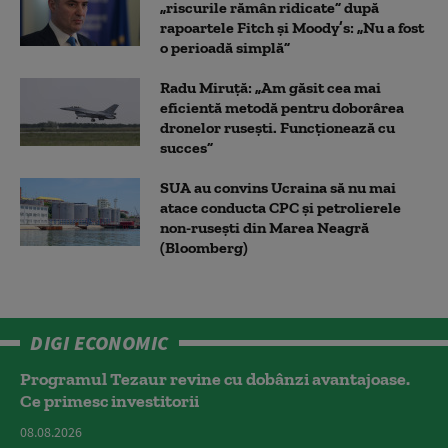
„riscurile rămân ridicate” după
rapoartele Fitch și Moody’s: „Nu a fost
o perioadă simplă”
Radu Miruță: „Am găsit cea mai
eficientă metodă pentru doborârea
dronelor rusești. Funcționează cu
succes”
SUA au convins Ucraina să nu mai
atace conducta CPC şi petrolierele
non-ruseşti din Marea Neagră
(Bloomberg)
DIGI ECONOMIC
Programul Tezaur revine cu dobânzi avantajoase.
Ce primesc investitorii
08.08.2026