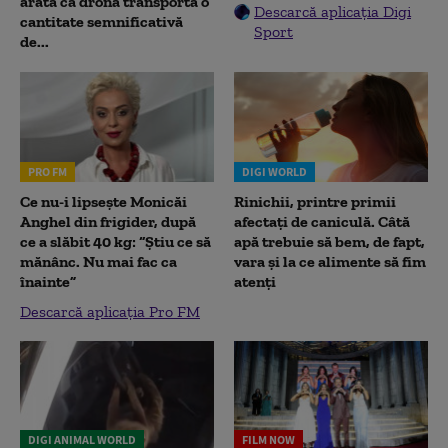
arată că drona transporta o
Descarcă aplicația Digi
cantitate semnificativă
Sport
de...
PRO FM
DIGI WORLD
Ce nu-i lipsește Monicăi
Rinichii, printre primii
Anghel din frigider, după
afectați de caniculă. Câtă
ce a slăbit 40 kg: “Știu ce să
apă trebuie să bem, de fapt,
mănânc. Nu mai fac ca
vara și la ce alimente să fim
înainte”
atenți
Descarcă aplicația Pro FM
DIGI ANIMAL WORLD
FILM NOW