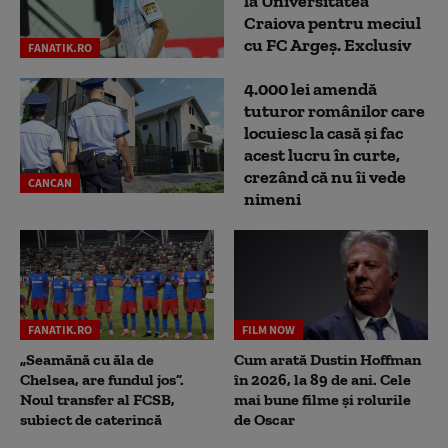
la Universitatea
Craiova pentru meciul
cu FC Argeş. Exclusiv
FANATIK.RO
4.000 lei amendă
tuturor românilor care
locuiesc la casă și fac
acest lucru în curte,
crezând că nu îi vede
CANCAN
nimeni
FANATIK.RO
FILM NOW
„Seamănă cu ăla de
Cum arată Dustin Hoffman
Chelsea, are fundul jos”.
în 2026, la 89 de ani. Cele
Noul transfer al FCSB,
mai bune filme și rolurile
subiect de caterincă
de Oscar