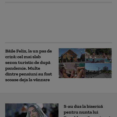
Accident grav pe DN1:
Un motociclist a murit
după ce a intrat într-un
camion care nu i-a
acordat prioritate
Băile Felix, la un pas de
criză: cel mai slab
sezon turistic de după
pandemie. Multe
dintre pensiuni au fost
scoase deja la vânzare
S-au dus la biserică
pentru nunta lui