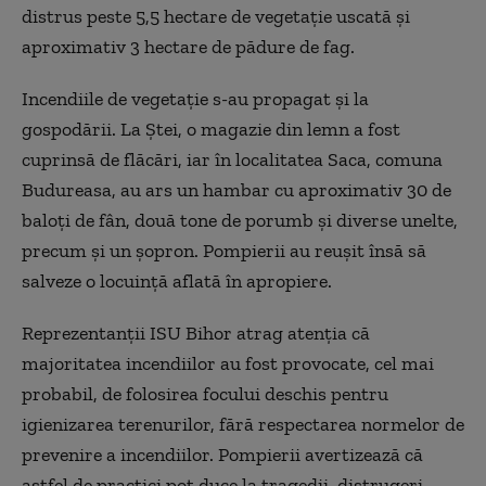
distrus peste 5,5 hectare de vegetaţie uscată şi
aproximativ 3 hectare de pădure de fag.
Incendiile de vegetaţie s-au propagat şi la
gospodării. La Ştei, o magazie din lemn a fost
cuprinsă de flăcări, iar în localitatea Saca, comuna
Budureasa, au ars un hambar cu aproximativ 30 de
baloţi de fân, două tone de porumb şi diverse unelte,
precum şi un şopron. Pompierii au reuşit însă să
salveze o locuinţă aflată în apropiere.
Reprezentanţii ISU Bihor atrag atenţia că
majoritatea incendiilor au fost provocate, cel mai
probabil, de folosirea focului deschis pentru
igienizarea terenurilor, fără respectarea normelor de
prevenire a incendiilor. Pompierii avertizează că
astfel de practici pot duce la tragedii, distrugeri