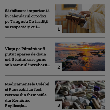
Sărbătoare importantă
în calendarul ortodox
pe 7 august: Ce tradiții
se respectă și cui...
1
Viața pe Pământ ar fi
putut apărea de două
ori. Studiul care pune
sub semnul întrebării...
2
Medicamentele Colebil
și Panzcebil au fost
retrase din farmaciile
din România.
3
Explicația...