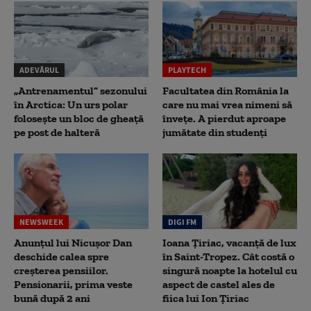
ADEVĂRUL
PLAYTECH
„Antrenamentul” sezonului
Facultatea din România la
în Arctica: Un urs polar
care nu mai vrea nimeni să
folosește un bloc de gheață
înveţe. A pierdut aproape
pe post de halteră
jumătate din studenţi
NEWSWEEK
DIGI FM
Anunțul lui Nicușor Dan
Ioana Țiriac, vacanță de lux
deschide calea spre
în Saint-Tropez. Cât costă o
creșterea pensiilor.
singură noapte la hotelul cu
Pensionarii, prima veste
aspect de castel ales de
bună după 2 ani
fiica lui Ion Țiriac