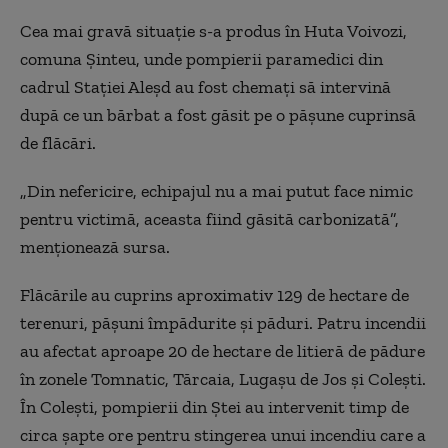
Cea mai gravă situaţie s-a produs în Huta Voivozi,
comuna Şinteu, unde pompierii paramedici din
cadrul Staţiei Aleşd au fost chemaţi să intervină
după ce un bărbat a fost găsit pe o păşune cuprinsă
de flăcări.
„Din nefericire, echipajul nu a mai putut face nimic
pentru victimă, aceasta fiind găsită carbonizată”,
menţionează sursa.
Flăcările au cuprins aproximativ 129 de hectare de
terenuri, păşuni împădurite şi păduri. Patru incendii
au afectat aproape 20 de hectare de litieră de pădure
în zonele Tomnatic, Tărcaia, Lugaşu de Jos şi Coleşti.
În Coleşti, pompierii din Ştei au intervenit timp de
circa şapte ore pentru stingerea unui incendiu care a