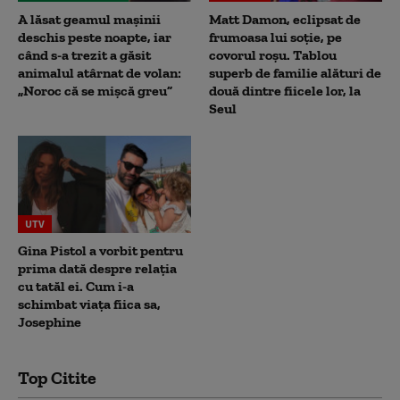
A lăsat geamul mașinii
Matt Damon, eclipsat de
deschis peste noapte, iar
frumoasa lui soție, pe
când s-a trezit a găsit
covorul roșu. Tablou
animalul atârnat de volan:
superb de familie alături de
„Noroc că se mișcă greu”
două dintre fiicele lor, la
Seul
UTV
Gina Pistol a vorbit pentru
prima dată despre relația
cu tatăl ei. Cum i-a
schimbat viața fiica sa,
Josephine
Top Citite