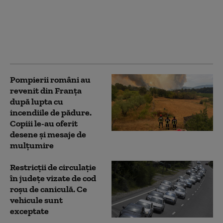
„Sunetul războiului” în
Franța. Ce au scos la
iveală incendiile de
vegetație: S-au auzit
peste o sută de explozii
Pompierii români au
revenit din Franța
după lupta cu
incendiile de pădure.
Copiii le-au oferit
desene și mesaje de
mulțumire
Restricţii de circulaţie
în județe vizate de cod
roşu de caniculă. Ce
vehicule sunt
exceptate