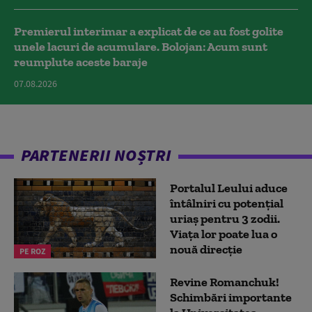
Premierul interimar a explicat de ce au fost golite
unele lacuri de acumulare. Bolojan: Acum sunt
reumplute aceste baraje
07.08.2026
PARTENERII NOȘTRI
Portalul Leului aduce
întâlniri cu potențial
uriaș pentru 3 zodii.
Viața lor poate lua o
nouă direcție
PE ROZ
Revine Romanchuk!
Schimbări importante