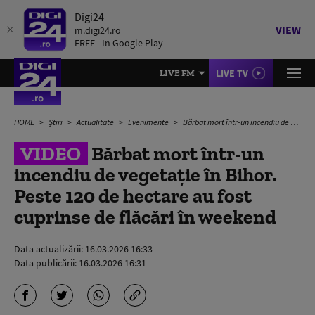
Digi24
VIEW
m.digi24.ro
FREE - In Google Play
LIVE TV
LIVE FM
HOME
Știri
Actualitate
Evenimente
Bărbat mort într-un incendiu de vegetație în Bihor. Peste 120 de hectare au fost cuprinse de flăcări în weekend
VIDEO
Bărbat mort într-un
incendiu de vegetație în Bihor.
Peste 120 de hectare au fost
cuprinse de flăcări în weekend
Data actualizării:
16.03.2026 16:33
Data publicării:
16.03.2026 16:31