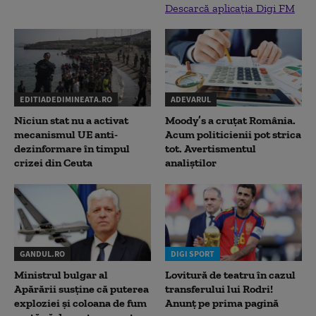
Descarcă aplicația Digi FM
EDITIADEDIMINEATA.RO
ADEVARUL
Niciun stat nu a activat
Moody’s a cruțat România.
mecanismul UE anti-
Acum politicienii pot strica
dezinformare în timpul
tot. Avertismentul
crizei din Ceuta
analiștilor
GANDUL.RO
DIGI SPORT
Ministrul bulgar al
Lovitură de teatru în cazul
Apărării susține că puterea
transferului lui Rodri!
exploziei și coloana de fum
Anunț pe prima pagină