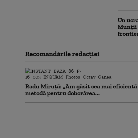
elicop
Un ucra
Munţii 
frontie
Recomandările redacţiei
Radu Miruță: „Am găsit cea mai eficientă
metodă pentru doborârea...