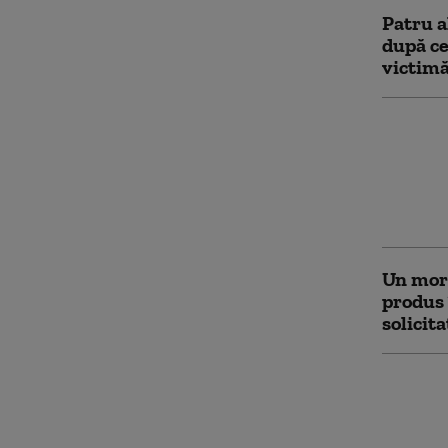
Patru a
după ce
victimă
Doi tin
fost tra
German
militar
arsuri 
Un mort
produs 
solicit
Adolesc
în Dună
amploar