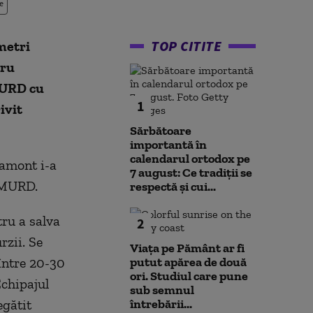
e
TOP CITITE
metri
tru
SMURD cu
1
ivit
Sărbătoare
importantă în
calendarul ortodox pe
vamont i-a
7 august: Ce tradiții se
 SMURD.
respectă și cui...
tru a salva
2
rzii. Se
Viața pe Pământ ar fi
 între 20-30
putut apărea de două
ori. Studiul care pune
Echipajul
sub semnul
egătit
întrebării...