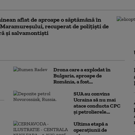
ter SMURD
inean aflat de aproape o săptămână în
Maramureșului, recuperat de poliţişti de
ră şi salvamontişti
Drona care a explodat în
Bulgaria, aproape de
România, a fost...
SUA au convins
Ucraina să nu mai
atace conducta CPC
şi petrolierele...
Ultima etapă a
operațiunii de