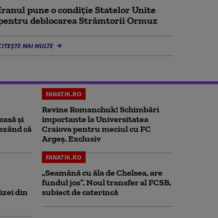
Iranul pune o condiție Statelor Unite
pentru deblocarea Strâmtorii Ormuz
CITEȘTE MAI MULTE
FANATIK.RO
Revine Romanchuk! Schimbări
casă și
importante la Universitatea
rezând că
Craiova pentru meciul cu FC
Argeş. Exclusiv
FANATIK.RO
„Seamănă cu ăla de Chelsea, are
fundul jos”. Noul transfer al FCSB,
izei din
subiect de caterincă