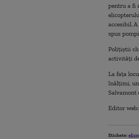
pentru a fi
elicopterulu
accesibil. A
spus pompie
Poliţiştii c
activităţi d
La faţa loc
înălţimi, u
Salvamont d
Editor web:
Etichete:
elic