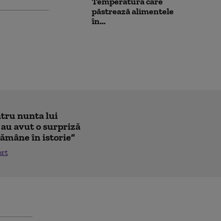
Temperatura care
păstrează alimentele
în...
ntru nunta lui
 au avut o surpriză
ămâne în istorie”
ort