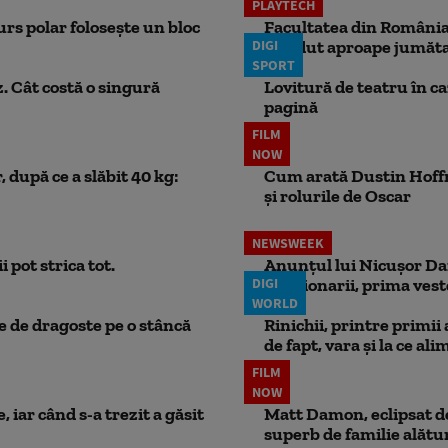
PLAYTECH
rs polar folosește un bloc
Facultatea din România 
DIGI
pierdut aproape jumăta
SPORT
. Cât costă o singură
Lovitură de teatru în c
pagină
FILM
NOW
 după ce a slăbit 40 kg:
Cum arată Dustin Hoffma
și rolurile de Oscar
NEWSWEEK
 pot strica tot.
Anunțul lui Nicușor Dan
DIGI
Pensionarii, prima vest
WORLD
ie de dragoste pe o stâncă
Rinichii, printre primii
de fapt, vara și la ce ali
FILM
NOW
 iar când s-a trezit a găsit
Matt Damon, eclipsat de
superb de familie alătur