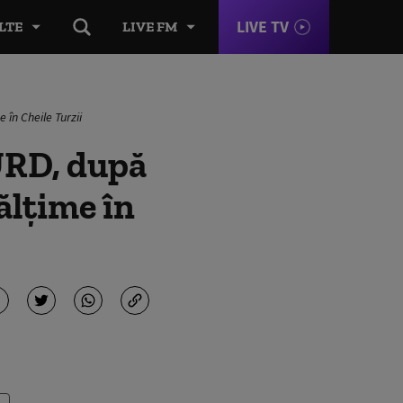
LIVE TV
LTE
LIVE FM
 în Cheile Turzii
URD, după
nălţime în