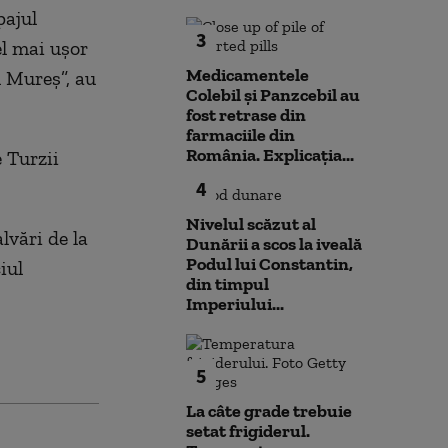
pajul
3
el mai uşor
Medicamentele
gu Mureş”, au
Colebil și Panzcebil au
fost retrase din
farmaciile din
România. Explicația...
e Turzii
4
Nivelul scăzut al
lvări de la
Dunării a scos la iveală
Podul lui Constantin,
iul
din timpul
Imperiului...
5
La câte grade trebuie
setat frigiderul.