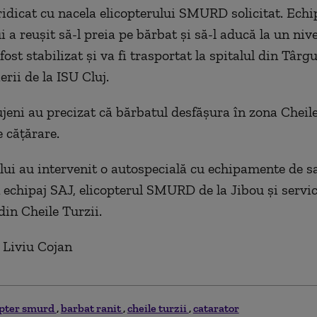
 ridicat cu nacela elicopterului SMURD solicitat. Echi
i a reuşit să-l preia pe bărbat şi să-l aducă la un niv
 fost stabilizat şi va fi trasportat la spitalul din Târ
rii de la ISU Cluj.
lujeni au precizat că bărbatul desfăşura în zona Cheil
e căţărare.
ului au intervenit o autospecială cu echipamente de sa
n echipaj SAJ, elicopterul SMURD de la Jibou şi servic
in Cheile Turzii.
 Liviu Cojan
opter smurd
barbat ranit
cheile turzii
catarator