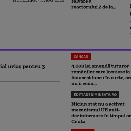
salvare a
reactorului 2 de la...
CANCAN
ial uriaș pentru 3
4.000 lei amendă tuturor
românilor care locuiesc la 
fac acest lucru în curte, c
nu îi vede...
EDITIADEDIMINEATA.RO
Niciun stat nu a activat
mecanismul UE anti-
dezinformare în timpul cr
Ceuta