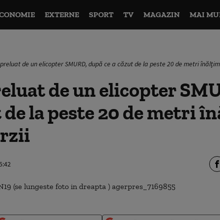
CONOMIE
EXTERNE
SPORT
TV
MAGAZIN
MAI MU
preluat de un elicopter SMURD, după ce a căzut de la peste 20 de metri înălţime
reluat de un elicopter SM
t de la peste 20 de metri î
rzii
5:42