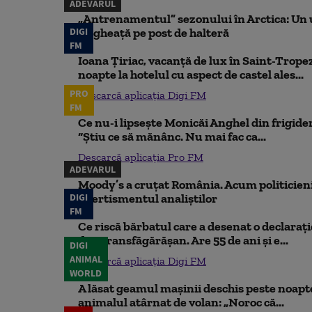
ADEVĂRUL
„Antrenamentul” sezonului în Arctica: Un u
DIGI
de gheață pe post de halteră
FM
Ioana Țiriac, vacanță de lux în Saint-Tropez
noapte la hotelul cu aspect de castel ales...
PRO
Descarcă aplicația Digi FM
FM
Ce nu-i lipsește Monicăi Anghel din frigider,
“Știu ce să mănânc. Nu mai fac ca...
Descarcă aplicația Pro FM
ADEVARUL
Moody’s a cruțat România. Acum politicienii
DIGI
Avertismentul analiștilor
FM
Ce riscă bărbatul care a desenat o declaraț
din Transfăgărășan. Are 55 de ani și e...
DIGI
ANIMAL
Descarcă aplicația Digi FM
WORLD
A lăsat geamul mașinii deschis peste noapte,
animalul atârnat de volan: „Noroc că...