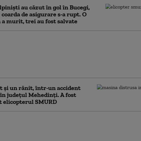
lpiniști au căzut în gol în Bucegi,
 coarda de asigurare s-a rupt. O
 a murit, trei au fost salvate
eri cu arsuri grave au
nsferați în Belgia și
ia cu o aeronavă
ă. Unul dintre ei are
pe 70% din corp
 şi un rănit, într-un accident
în judeţul Mehedinţi. A fost
at elicopterul SMURD
ent de 15 ani, dispărut
re. Căutări de
e cu scafandri și un