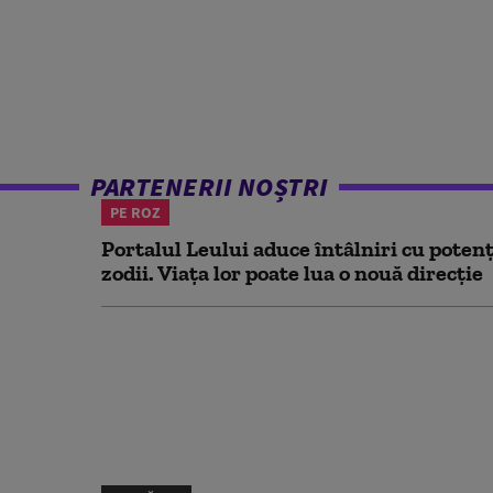
PARTENERII NOȘTRI
PE ROZ
Portalul Leului aduce întâlniri cu potenț
zodii. Viața lor poate lua o nouă direcție