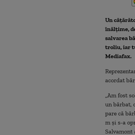
Un cățărăto
înălțime, d
salvarea bă
troliu, iar 
Mediafax.
Reprezentan
acordat băr
„Am fost so
un bărbat, 
pare că bărb
m şi s-a op
Salvamont a