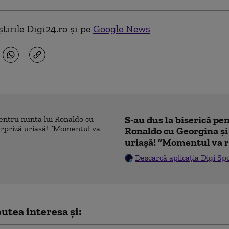
tirile Digi24.ro și pe
Google News
S-au dus la biserică pe
Ronaldo cu Georgina și
uriașă! ”Momentul va r
Descarcă aplicația Digi Sp
utea interesa și: