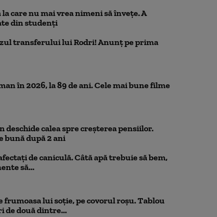
la care nu mai vrea nimeni să înveţe. A
te din studenţi
azul transferului lui Rodri! Anunț pe prima
n în 2026, la 89 de ani. Cele mai bune filme
 deschide calea spre creșterea pensiilor.
e bună după 2 ani
 afectați de caniculă. Câtă apă trebuie să bem,
mente să...
 frumoasa lui soție, pe covorul roșu. Tablou
i de două dintre...