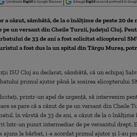
Urmărește
Digi24
în Google Discover
Adaugă
Digi24
ca sursă preferată în Googl
r a căzut, sâmbătă, de la o înălţime de peste 20 de 
e pe un versant din Cheile Turzii, judeţul Cluj. Pen
rbatului de 33 de ani a fost solicitat elicopterul 
turistul a fost dus la un spital din Târgu Mureş, potr
ţii ISU Cluj au declarat, sâmbătă, că un echipaj Sal
batului primul ajutor până la sosirea elicopterului
licitaţi, printr-un apel de urgenţă, să intervenim pen
care se pare că a căzut de pe un versant din Cheile Tu
atul, în vârstă de 33 de ani, a căzut de la o înălţime
rit într-un punct intermediar de pe versantul drept. 
 ajuns la bărbat, i-a acordat primul ajutor şi l-au pr