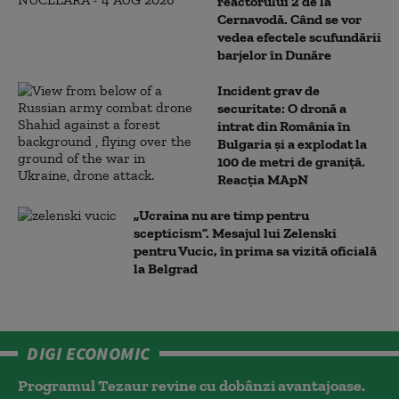
reactorului 2 de la
Cernavodă. Când se vor
vedea efectele scufundării
barjelor în Dunăre
Incident grav de
securitate: O dronă a
intrat din România în
Bulgaria şi a explodat la
100 de metri de graniţă.
Reacția MApN
„Ucraina nu are timp pentru
scepticism”. Mesajul lui Zelenski
pentru Vucic, în prima sa vizită oficială
la Belgrad
DIGI ECONOMIC
Programul Tezaur revine cu dobânzi avantajoase.