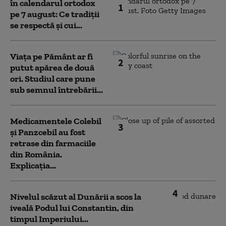
în calendarul ortodox
1
pe 7 august: Ce tradiții
se respectă și cui...
Viața pe Pământ ar fi
2
putut apărea de două
ori. Studiul care pune
sub semnul întrebării...
Medicamentele Colebil
3
și Panzcebil au fost
retrase din farmaciile
din România.
Explicația...
4
Nivelul scăzut al Dunării a scos la
iveală Podul lui Constantin, din
timpul Imperiului...