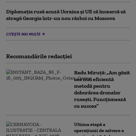
Diplomaţia rusă acuză Ucraina şi UE că încearcă să
atragă Georgia într-un nou război cu Moscova
CITEȘTE MAI MULTE
Recomandările redacţiei
Radu Miruță: „Am găsit
cea mai eficientă
metodă pentru
doborârea dronelor
rusești. Funcționează
cu succes”
Ultima etapă a
operațiunii de salvare a