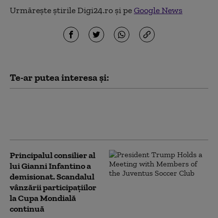
Urmărește știrile Digi24.ro și pe
Google News
Te-ar putea interesa și:
Din ce în ce mai încolțit, Gianni
Infantino a fost abandonat și de
secretarul general al FIFA
Principalul consilier al
lui Gianni Infantino a
demisionat. Scandalul
vânzării participațiilor
la Cupa Mondială
continuă