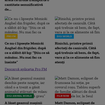
cantitate semnificativă
de...
PRO FM
DIGI WORLD
Ce nu-i lipsește Monicăi
Rinichii, printre primii
Anghel din frigider, după
afectați de caniculă. Câtă
ce a slăbit 40 kg: “Știu ce să
apă trebuie să bem, de fapt,
mănânc. Nu mai fac ca
vara și la ce alimente să fim
înainte”
atenți
Descarcă aplicația Pro FM
DIGI ANIMAL WORLD
FILM NOW
A lăsat geamul mașinii
Matt Damon, eclipsat de