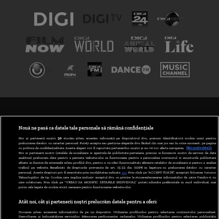
TERMENI ȘI CONDIȚII
POLITICA DE CONFIDENȚIALITATE
Nouă ne pasă ca datele tale personale să rămână confidențiale
Noi și partenerii noștri
30
stocăm și/sau accesăm informații pe dispozitivul dvs., precum identificatorii cookie unici pentru
prelucrarea datelor cu caracter personal. Puteți accepta sau gestiona alegerile dvs. făcând clic mai jos sau în orice moment, pe pagina
ABONARE DIGI TV
cu politica de confidențialitate. Aceste alegeri vor fi raportate partenerilor noștri și nu vă vor afecta navigarea.
Mai multe detalii
Noi si partenerii nostri (retelele de socializare si agentiile de publicitate partenere, precum si furnizorii nostri de servicii de date
analitice) prelucram date pentru a permite website-ului sa functioneze, pentru a personaliza continutul si anunturile publicitare
GESTIONAȚI PREFERINȚELE
afisate in functie de interesele si/sau profilul dvs., pentru a va oferi functionalitati aferente retelelor de socializare si pentru a analiza
traficul pe website. Beneficiati de drepturile prevazute de art. 15-22 din GDPR in legatura cu prelucrarea datelor cu caracter
personal. Aceste drepturi pot fi exercitate prin modalitatea indicata
aici
. Prin click pe “ACCEPT TOATE”, acceptati folosirea tuturor
CODUL DIGI24
Tehnologiilor de tip Cookie, care implica inclusiv acceptul dvs. cu privire la stocarea/accesarea informatiilor de catre Vendor-ii cu
care colaboram. Prin click pe “VREAU SA MODIFIC SETARILE INDIVIDUAL” puteti schimba preferintele in mod individual, mai
putin cele legate de cookie strict necesare pentru functionarea website-ului.
CAMERE WEB
Atât noi, cât și partenerii noștri prelucrăm datele pentru a oferi:
CONTACT/INFO
Stocarea și/sau accesarea informațiilor de pe un dispozitiv. Utilizarea profilurilor pentru selectarea conținutului personalizat.
Dezvoltarea și îmbunătățirea serviciilor. Măsurarea performanței reclamelor. Utilizarea profilurilor pentru selectarea publicității