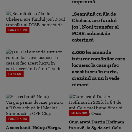
împreună
„Seamănă cu ăla de
Chelsea, are fundul
jos”. Noul transfer al
FANATIK.RO
FCSB, subiect de
caterincă
4.000 lei amendă
tuturor românilor care
locuiesc la casă și fac
acest lucru în curte,
CANCAN
crezând că nu îi vede
nimeni
FILM NOW
FANATIK.RO
Cum arată Dustin Hoffman
A scos banii! Neluțu Varga,
în 2026, la 89 de ani. Cele