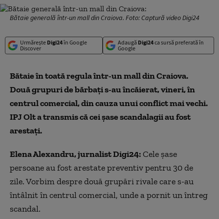
Bătaie generală într-un mall din Craiova. Foto: Captură video Digi24
Urmărește
Digi24
în Google
Adaugă
Digi24
ca sursă preferată în
Discover
Google
Bătaie în toată regula într-un mall din Craiova.
Două grupuri de bărbați s-au încăierat, vineri, în
centrul comercial, din cauza unui conflict mai vechi.
IPJ Olt a transmis că cei șase scandalagii au fost
arestați.
Elena Alexandru, jurnalist Digi24:
Cele șase
persoane au fost arestate preventiv pentru 30 de
zile. Vorbim despre două grupări rivale care s-au
întâlnit în centrul comercial, unde a pornit un întreg
scandal.