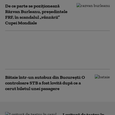
De ce parte se poziționează
Răzvan Burleanu, președintele
FRF, în scandalul „vânzării”
Cupei Mondiale
O remaniere guvernamentală
haotică: „Un moment care s-a
dorit un restart s-a transformat
în bumerang pentru cancelarul
Merz”
Bătaie într-un autobuz din București: O
controloare STB a fost lovită după ce a
cerut biletul unei pasagere
Lovitură de teatru în