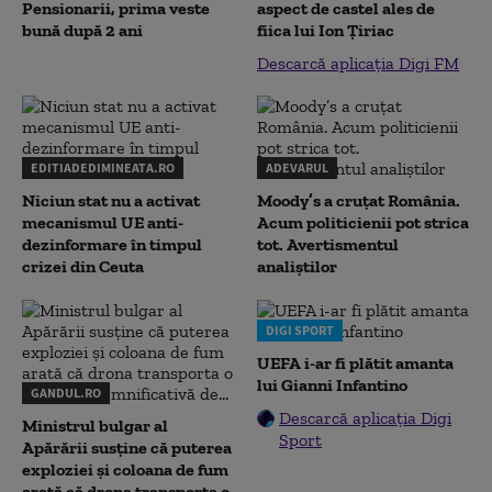
Pensionarii, prima veste
aspect de castel ales de
bună după 2 ani
fiica lui Ion Țiriac
Descarcă aplicația Digi FM
EDITIADEDIMINEATA.RO
ADEVARUL
Niciun stat nu a activat
Moody’s a cruțat România.
mecanismul UE anti-
Acum politicienii pot strica
dezinformare în timpul
tot. Avertismentul
crizei din Ceuta
analiștilor
DIGI SPORT
UEFA i-ar fi plătit amanta
lui Gianni Infantino
GANDUL.RO
Descarcă aplicația Digi
Ministrul bulgar al
Sport
Apărării susține că puterea
exploziei și coloana de fum
arată că drona transporta o