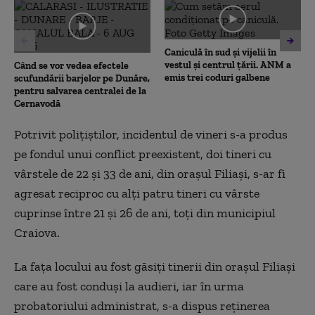
0
seconds
Caniculă în sud și vijelii în
vestul și centrul țării. ANM a
Când se vor vedea efectele
emis trei coduri galbene
scufundării barjelor pe Dunăre,
pentru salvarea centralei de la
Cernavodă
Potrivit poliţiştilor, incidentul de vineri s-a produs
pe fondul unui conflict preexistent, doi tineri cu
vârstele de 22 și 33 de ani, din orașul Filiași, s-ar fi
agresat reciproc cu alți patru tineri cu vârste
cuprinse între 21 și 26 de ani, toți din municipiul
Craiova.
La fața locului au fost găsiți tinerii din orașul Filiași
care au fost conduși la audieri, iar în urma
probatoriului administrat, s-a dispus reținerea