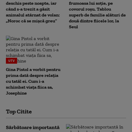
deschis peste noapte, iar
frumoasa lui soție, pe
când s-a trezit a găsit
covorul roșu. Tablou
animalul atârnat de volan:
superb de familie alături de
„Noroc că se mișcă greu”
două dintre fiicele lor, la
Seul
UTV
Gina Pistol a vorbit pentru
prima dată despre relația
cu tatăl ei. Cum i-a
schimbat viața fiica sa,
Josephine
Top Citite
Sărbătoare importantă