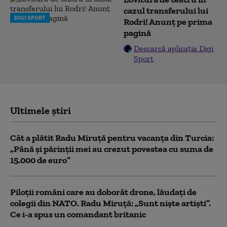
cazul transferului lui
DIGI SPORT
Rodri! Anunț pe prima
pagină
Descarcă aplicația Digi
Sport
Ultimele știri
Cât a plătit Radu Miruță pentru vacanța din Turcia:
„Până și părinții mei au crezut povestea cu suma de
15.000 de euro”
Piloții români care au doborât drone, lăudați de
colegii din NATO. Radu Miruță: „Sunt niște artiști”.
Ce i-a spus un comandant britanic