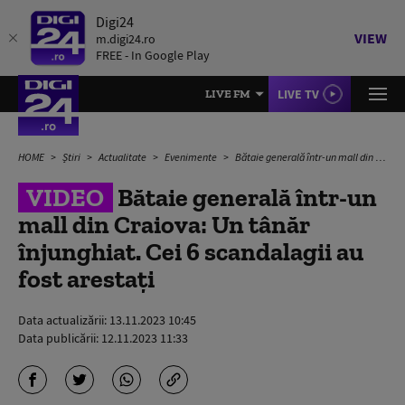
Digi24
VIEW
m.digi24.ro
FREE - In Google Play
LIVE TV
LIVE FM
HOME
Știri
Actualitate
Evenimente
Bătaie generală într-un mall din Craiova: Un tânăr înjunghiat. Cei 6 scandalagii au fost arestați
VIDEO
Bătaie generală într-un
mall din Craiova: Un tânăr
înjunghiat. Cei 6 scandalagii au
fost arestați
Data actualizării:
13.11.2023 10:45
Data publicării:
12.11.2023 11:33