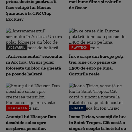
prima decizie pentru a îi
mai bune filme și rolurile
face echipă lui Marius
de Oscar
Șumudică la CFR Cluj.
Exclusiv
ADEVĂRUL
PLAYTECH
„Antrenamentul” sezonului
În ce orașe din Europa poți
în Arctica: Un urs polar
trăi bine cu o pensie de
folosește un bloc de gheață
1.500 de euro pe lună.
pe post de halteră
Costurile reale
NEWSWEEK
DIGI FM
Anunțul lui Nicușor Dan
Ioana Țiriac, vacanță de lux
deschide calea spre
în Saint-Tropez. Cât costă o
creșterea pensiilor.
singură noapte la hotelul cu