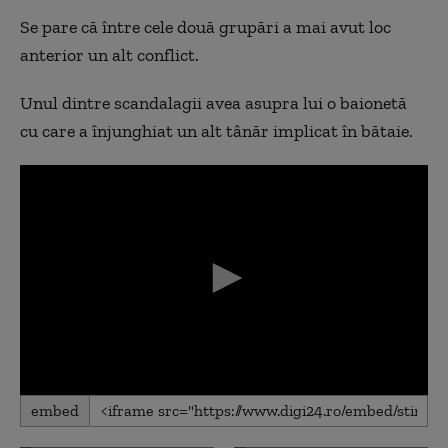
Se pare că între cele două grupări a mai avut loc
anterior un alt conflict.
Unul dintre scandalagii avea asupra lui o baionetă
cu care a înjunghiat un alt tânăr implicat în bătaie.
0
embed
seconds
of