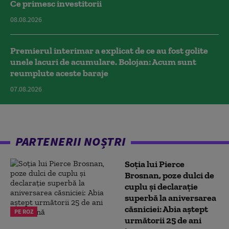
Ce primesc investitorii
08.08.2026
Premierul interimar a explicat de ce au fost golite
unele lacuri de acumulare. Bolojan: Acum sunt
reumplute aceste baraje
07.08.2026
PARTENERII NOȘTRI
Soția lui Pierce
Brosnan, poze dulci de
cuplu și declarație
superbă la aniversarea
căsniciei: Abia aștept
PE ROZ
următorii 25 de ani