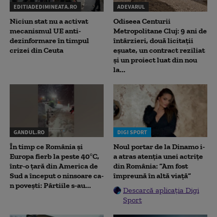
EDITIADEDIMINEATA.RO
ADEVARUL
Niciun stat nu a activat
Odiseea Centurii
mecanismul UE anti-
Metropolitane Cluj: 9 ani de
dezinformare în timpul
întârzieri, două licitații
crizei din Ceuta
eșuate, un contract reziliat
și un proiect luat din nou
la...
GANDUL.RO
DIGI SPORT
În timp ce România și
Noul portar de la Dinamo i-
Europa fierb la peste 40°C,
a atras atenția unei actrițe
într-o țară din America de
din România: ”Am fost
Sud a început o ninsoare ca-
împreună în altă viață”
n povești: Pârtiile s-au...
Descarcă aplicația Digi
Sport