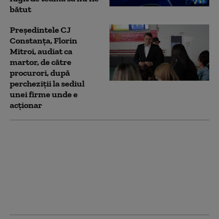
bătut
Preşedintele CJ
Constanţa, Florin
Mitroi, audiat ca
martor, de către
procurori, după
percheziții la sediul
unei firme unde e
acționar
Percheziții în dosarul
procurorilor Gigi
Valentin Ştefan şi
Teodor Niţă: șeful CJ
Constanța, Florin
Mitroi, vizat. Reacția
Consiliului