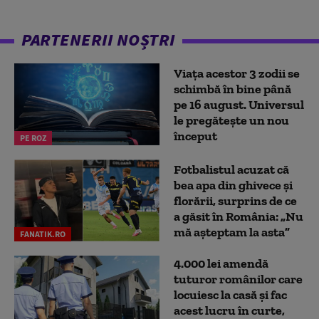
PARTENERII NOȘTRI
Viața acestor 3 zodii se
schimbă în bine până
pe 16 august. Universul
le pregătește un nou
început
PE ROZ
Fotbalistul acuzat că
bea apa din ghivece și
florării, surprins de ce
a găsit în România: „Nu
mă așteptam la asta”
FANATIK.RO
4.000 lei amendă
tuturor românilor care
locuiesc la casă și fac
acest lucru în curte,