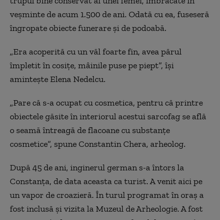
trupul bine conservat al unei femei, îmbrăcate în
veşminte de acum 1.500 de ani. Odată cu ea, fuseseră
îngropate obiecte funerare şi de podoabă.
„
Era acoperită cu un văl foarte fin, avea părul
împletit în cosiţe, mâinile puse pe piept”, își
amintește Elena Nedelcu.
„Pare că s-a ocupat cu cosmetica, pentru că printre
obiectele găsite în interiorul acestui sarcofag se află
o seamă întreagă de flacoane cu substanţe
cosmetice”, spune Constantin Chera, arheolog.
După 45 de ani, inginerul german s-a întors la
Constanţa, de data aceasta ca turist. A venit aici pe
un vapor de croazieră. În turul programat în oraş a
fost inclusă şi vizita la Muzeul de Arheologie. A fost