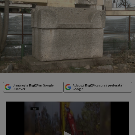
Urmărește
Digi24
în Google
Adaugă
Digi24
ca sursă preferată în
Discover
Google