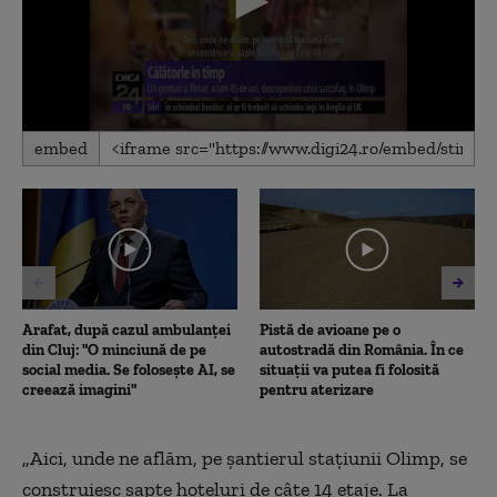
0
embed
seconds
of
2
minutes,
19
seconds
Arafat, după cazul ambulanței
Pistă de avioane pe o
din Cluj: "O minciună de pe
autostradă din România. În ce
social media. Se folosește AI, se
situații va putea fi folosită
creează imagini"
pentru aterizare
„
Aici, unde ne aflăm, pe şantierul staţiunii Olimp, se
construiesc şapte hoteluri de câte 14 etaje. La