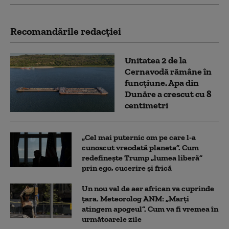
Recomandările redacţiei
Unitatea 2 de la
Cernavodă rămâne în
funcțiune. Apa din
Dunăre a crescut cu 8
centimetri
„Cel mai puternic om pe care l-a
cunoscut vreodată planeta”. Cum
redefinește Trump „lumea liberă”
prin ego, cucerire și frică
Un nou val de aer african va cuprinde
țara. Meteorolog ANM: „Marți
atingem apogeul”. Cum va fi vremea în
următoarele zile