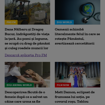
PRO FM
DIGI WORLD
Dana Nălbaru și Dragoș
Oamenii schimbă
Bucur, îndrăgostiți de viața
literalmente felul în care se
la țară. Au pomi și legume,
rotește Pământul,
se ocupă cu drag de pământ
avertizează cercetătorii
și culeg roadele muncii lor
Descarcă aplicația Pro FM
DIGI ANIMAL WORLD
FILM NOW
Descoperirea făcută de o
Matt Damon, eclipsat de
femeie după ce a salvat un
frumoasa lui soție, pe
câine care urma sa fie
covorul roșu. Tablou