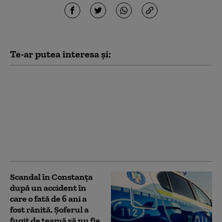
Te-ar putea interesa și:
Întârzieri pentru 12
trenuri de călători
după depistarea unor
scurgeri de gaze de la
un vagon cisternă în
gara Dorobanţu din
Constanța
Scandal în Constanța
după un accident în
care o fată de 6 ani a
fost rănită. Şoferul a
fugit de teamă să nu fie