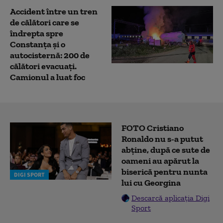
Accident între un tren
de călători care se
îndrepta spre
Constanţa şi o
autocisternă: 200 de
călători evacuaţi.
Camionul a luat foc
FOTO Cristiano
Ronaldo nu s-a putut
abține, după ce sute de
oameni au apărut la
biserică pentru nunta
DIGI SPORT
lui cu Georgina
Descarcă aplicația Digi
Sport