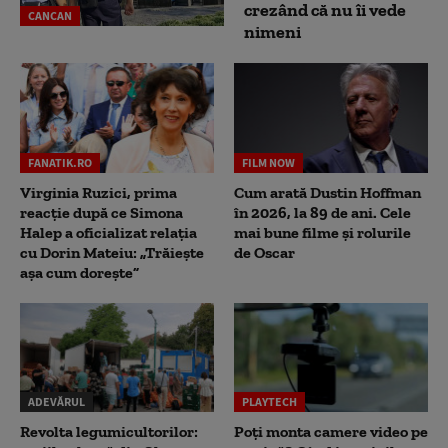
crezând că nu îi vede
CANCAN
nimeni
FANATIK.RO
FILM NOW
Virginia Ruzici, prima
Cum arată Dustin Hoffman
reacție după ce Simona
în 2026, la 89 de ani. Cele
Halep a oficializat relația
mai bune filme și rolurile
cu Dorin Mateiu: „Trăiește
de Oscar
așa cum dorește”
ADEVĂRUL
PLAYTECH
Revolta legumicultorilor:
Poți monta camere video pe