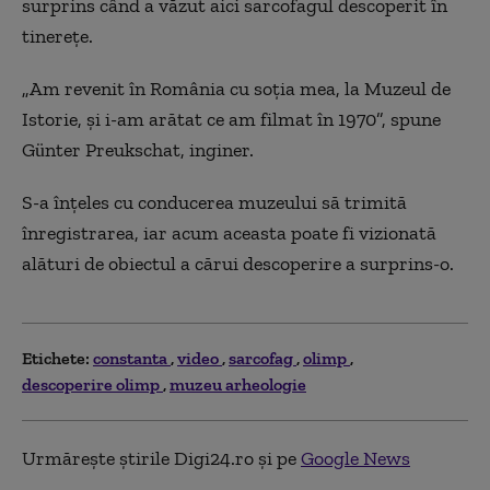
surprins când a văzut aici sarcofagul descoperit în
tinereţe.
„Am revenit în România cu soţia mea, la Muzeul de
Istorie, şi i-am arătat ce am filmat în 1970”, spune
Günter Preukschat, inginer.
S-a înţeles cu conducerea muzeului să trimită
înregistrarea, iar acum aceasta poate fi vizionată
alături de obiectul a cărui descoperire a surprins-o.
Etichete:
constanta
video
sarcofag
olimp
descoperire olimp
muzeu arheologie
Urmărește știrile Digi24.ro și pe
Google News