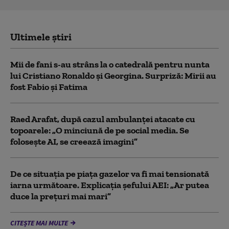
Ultimele știri
Mii de fani s-au strâns la o catedrală pentru nunta
lui Cristiano Ronaldo şi Georgina. Surpriză: Mirii au
fost Fabio şi Fatima
Raed Arafat, după cazul ambulanței atacate cu
topoarele: „O minciună de pe social media. Se
folosește AI, se creează imagini”
De ce situaţia pe piaţa gazelor va fi mai tensionată
iarna următoare. Explicația șefului AEI: „Ar putea
duce la preţuri mai mari”
CITEȘTE MAI MULTE