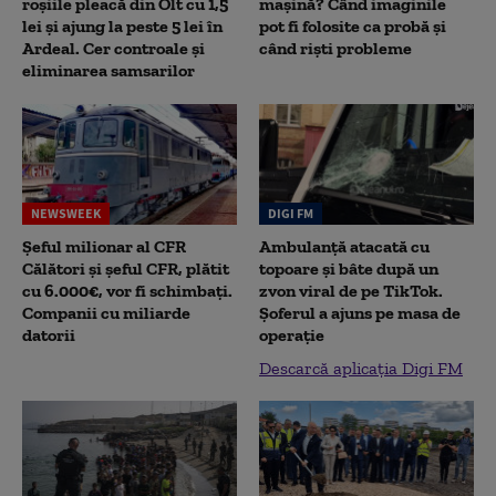
roșiile pleacă din Olt cu 1,5
mașină? Când imaginile
lei și ajung la peste 5 lei în
pot fi folosite ca probă și
Ardeal. Cer controale și
când riști probleme
eliminarea samsarilor
NEWSWEEK
DIGI FM
Șeful milionar al CFR
Ambulanță atacată cu
Călători și șeful CFR, plătit
topoare și bâte după un
cu 6.000€, vor fi schimbați.
zvon viral de pe TikTok.
Companii cu miliarde
Șoferul a ajuns pe masa de
datorii
operație
Descarcă aplicația Digi FM