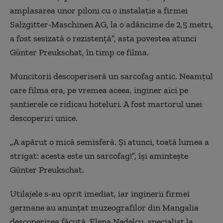
amplasarea unor piloni cu o instalaţie a firmei
Salzgitter-Maschinen AG, la o adâncime de 2,5 metri,
a fost sesizată o rezistenţă”, asta povestea atunci
Günter Preukschat, în timp ce filma.
Muncitorii descoperiseră un sarcofag antic. Neamţul
care filma era, pe vremea aceea, inginer aici pe
şantierele ce ridicau hoteluri. A fost martorul unei
descoperiri unice.
„
A apărut o mică semisferă. Şi atunci, toată lumea a
strigat: acesta este un sarcofag!”, își amintește
Günter Preukschat.
Utilajele s-au oprit imediat, iar inginerii firmei
germane au anunţat muzeografilor din Mangalia
descoperirea făcută. Elena Nedelcu, specialist la