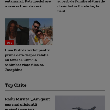
eutanasiat. Patrupedul are
superb de familie alături de
o rasă extrem de rară
două dintre fiicele lor, la
Seul
UTV
Gina Pistol a vorbit pentru
prima dată despre relația
cu tatăl ei. Cum i-a
schimbat viața fiica sa,
Josephine
Top Citite
Radu Miruță: „Am găsit
cea mai eficientă
metodă pentru