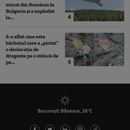
intrat din România în
Bulgaria şi a explodat
4
la...
S-a aflat cine este
bărbatul care a „pictat”
o declarație de
dragoste pe o stâncă de
5
pe...
București Băneasa, 28°C