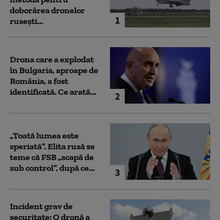
doborârea dronelor
1
rusești...
Drona care a explodat
în Bulgaria, aproape de
România, a fost
identificată. Ce arată...
2
„Toată lumea este
speriată”. Elita rusă se
teme că FSB „scapă de
sub control”, după ce...
3
Incident grav de
securitate: O dronă a