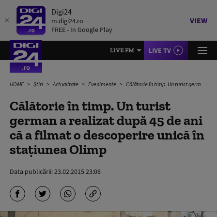
Digi24
VIEW
m.digi24.ro
FREE - In Google Play
LIVE TV
LIVE FM
HOME
Știri
Actualitate
Evenimente
Călătorie în timp. Un turist german a realizat după 45 de ani că a filmat o descoperire unică în stațiunea Olimp
Călătorie în timp. Un turist
german a realizat după 45 de ani
că a filmat o descoperire unică în
stațiunea Olimp
Data publicării:
23.02.2015 23:08