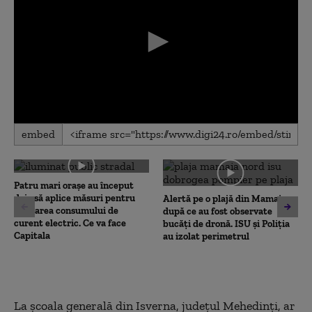
0
embed
seconds
of
0
seconds
Patru mari orașe au început
deja să aplice măsuri pentru
Alertă pe o plajă din Mamaia,
limitarea consumului de
după ce au fost observate
curent electric. Ce va face
bucăți de dronă. ISU și Poliția
Capitala
au izolat perimetrul
La școala generală din Isverna, județul Mehedinți, ar