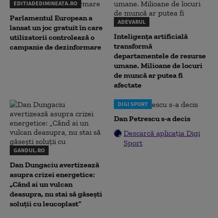
EDITIADEDIMINEATA.RO
Parlamentul European a
ADEVARUL
lansat un joc gratuit în care
Inteligența artificială
utilizatorii controlează o
transformă
campanie de dezinformare
departamentele de resurse
umane. Milioane de locuri
de muncă ar putea fi
afectate
DIGI SPORT
Dan Petrescu s-a decis
Descarcă aplicația Digi
Sport
GANDUL.RO
Dan Dungaciu avertizează
asupra crizei energetice:
„Când ai un vulcan
deasupra, nu stai să găsești
soluții cu leucoplast”