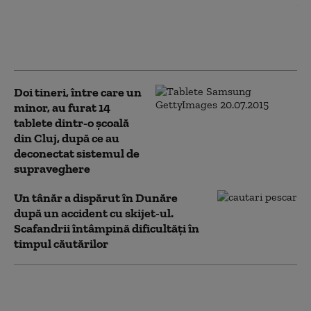
Anchetă ANSVSA: Risc epidemiologic major,
după transportul ilegal a 92 de miei. Până la
sosirea inspectorilor, 41 dintre ei au
dispărut
Doi tineri, între care un
minor, au furat 14
tablete dintr-o şcoală
din Cluj, după ce au
deconectat sistemul de
supraveghere
Un tânăr a dispărut în Dunăre
după un accident cu skijet-ul.
Scafandrii întâmpină dificultăți în
timpul căutărilor
Decret controversat în Franța:
Elevii pot fi obligați să schimbe