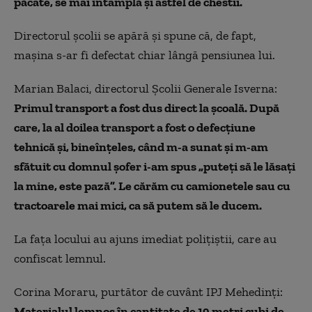
păcate, se mai întâmplă și astfel de chestii.
Directorul școlii se apără și spune că, de fapt,
mașina s-ar fi defectat chiar lângă pensiunea lui.
Marian Balaci, directorul Școlii Generale Isverna:
Primul transport a fost dus direct la școală. După
care, la al doilea transport a fost o defecțiune
tehnică și, bineînțeles, când m-a sunat și m-am
sfătuit cu domnul șofer i-am spus „puteți să le lăsați
la mine, este pază”. Le cărăm cu camionetele sau cu
tractoarele mai mici, ca să putem să le ducem.
La fața locului au ajuns imediat polițiștii, care au
confiscat lemnul.
Corina Moraru, purtător de cuvânt IPJ Mehedinți:
Materialul lemnos în cantitate de 19 metri cubi de