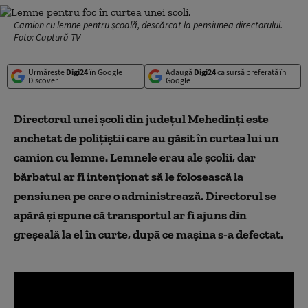
Camion cu lemne pentru școală, descărcat la pensiunea directorului.
Foto: Captură TV
Urmărește
Digi24
în Google
Adaugă
Digi24
ca sursă preferată în
Discover
Google
Directorul unei școli din județul Mehedinți este
anchetat de polițiștii care au găsit în curtea lui un
camion cu lemne. Lemnele erau ale școlii, dar
bărbatul ar fi intenționat să le folosească la
pensiunea pe care o administrează. Directorul se
apără și spune că transportul ar fi ajuns din
greșeală la el în curte, după ce mașina s-a defectat.