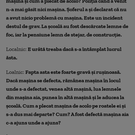
mașina și cum a plecat de acolo? Poliția când a venit
n-a mai găsit nici mașina. Șoferul a și declarat că nu
a avut nicio problemă cu mașina. Este un incident
destul de grav. La școală au fost descărcate lemne de
foc, iar la pensiune lemn de stejar, de construcție.
Localnic:
E urâtă treaba dacă s-a întâmplat lucrul
ăsta.
Loalnic:
Fapta asta este foarte gravă și rușinoasă.
Dacă mașina se defecta, rămânea mașina în locul
unde s-a defectat, venea altă mașină, lua lemnele
din mașina aia, punea în altă mașină și le aducea la
școală. Cum a plecat mașina de acolo pe roatele ei și
s-a dus mai departe? Cum? A fost defectă mașina aia
c-a ajuns unde a ajuns?