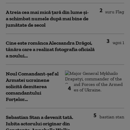
2
A treia cea mai mică țară din lume și-
a schimbat numele după mai bine de
jumătate de secol
3
Cine este românca Alecsandra Drăgoi,
tânăra care a realizat fotografia oficială
a noului...
Noul Comandant-șef al
Armatei ucrainene
solicită demiterea
4
comandantului
Forțelor...
5
Sebastian Stan a devenit tată.
Iubita actorului originar din
Constanța, Annabelle Wallis...