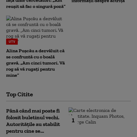
fața unor cercetători: „Am
informații despre actriță
reușit să fac o singură poză”
UTV
Alina Pușcău a dezvăluit că
se confruntă cu o boală
gravă. „Am cinci tumori. Vă
rog să vă rugați pentru
mine”
Top Citite
Până când mai poate fi
folosit buletinul vechi.
1
Autoritățile au stabilit
pentru cine se...