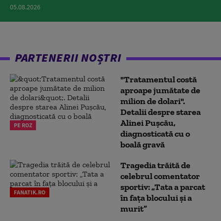
05.08.2026
PARTENERII NOȘTRI
"Tratamentul costă
aproape jumătate de
milion de dolari".
Detalii despre starea
Alinei Pușcău,
PE ROZ
diagnosticată cu o
boală gravă
Tragedia trăită de
celebrul comentator
sportiv: „Tata a parcat
FANATIK.RO
în fața blocului și a
murit”