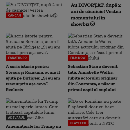
Au DIVORȚAT, după 2
ani de căsnicie! Vestea
CANCAN
momentului în
showbiz😮
FANATIK.RO
FILM NOW
A scris istorie pentru
Sebastian Stan a devenit
Steaua și România, acum îl
tată. Annabelle Wallis,
ajută pe Bîrligea: „Și eu am
iubita actorului originar
trecut prin așa ceva”.
din Constanța, a născut
Exclusiv
primul copil al cuplului
ADEVĂRUL
PLAYTECH
Amenințările lui Trump nu