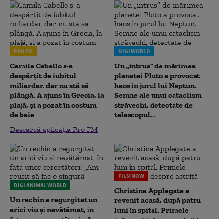
PRO FM
DIGI WORLD
Camila Cabello s-a
Un „intrus” de mărimea
despărțit de iubitul
planetei Pluto a provocat
miliardar, dar nu stă să
haos în jurul lui Neptun.
plângă. A ajuns în Grecia, la
Semne ale unui cataclism
plajă, și a pozat în costum
străvechi, detectate de
de baie
telescopul...
Descarcă aplicația Pro FM
FILM NOW
DIGI ANIMAL WORLD
Christina Applegate a
Un rechin a regurgitat un
revenit acasă, după patru
arici viu și nevătămat, în
luni în spital. Primele