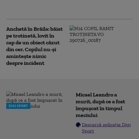
școala din cauza
comportamentului părinților
Anchetă în Brăila: băiat
pe trotinetă, lovit în
cap de un obiect căzut
din cer. Copilul nu-și
amintește nimic
despre incident
Micael Leandro a
murit, după ce a fost
DIGI SPORT
împușcat în timpul
meciului
Descarcă aplicația Digi
Sport