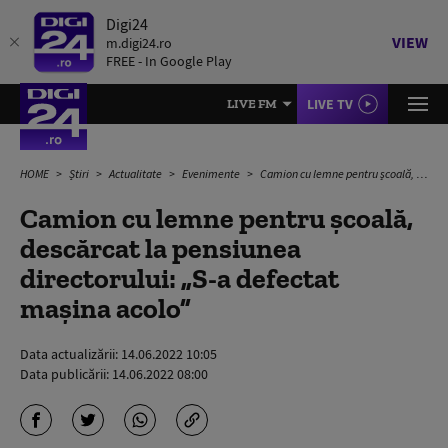
Digi24
VIEW
m.digi24.ro
FREE - In Google Play
LIVE TV
LIVE FM
HOME
Știri
Actualitate
Evenimente
Camion cu lemne pentru școală, descărcat la pensiunea directorului: „S-a defectat mașina acolo”
Camion cu lemne pentru școală,
descărcat la pensiunea
directorului: „S-a defectat
mașina acolo”
Data actualizării:
14.06.2022 10:05
Data publicării:
14.06.2022 08:00