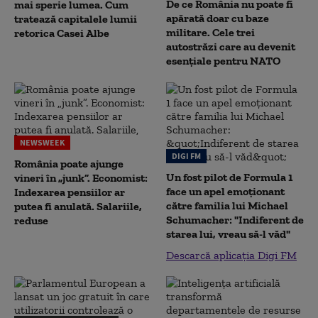
De ce România nu poate fi
mai sperie lumea. Cum
apărată doar cu baze
tratează capitalele lumii
militare. Cele trei
retorica Casei Albe
autostrăzi care au devenit
esențiale pentru NATO
NEWSWEEK
DIGI FM
România poate ajunge
Un fost pilot de Formula 1
vineri în „junk”. Economist:
face un apel emoționant
Indexarea pensiilor ar
către familia lui Michael
putea fi anulată. Salariile,
Schumacher: "Indiferent de
reduse
starea lui, vreau să-l văd"
Descarcă aplicația Digi FM