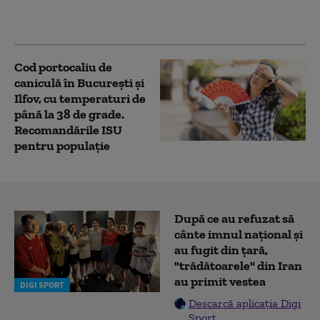
Capitala conduce
clasamentul
Cod portocaliu de
caniculă în București și
Ilfov, cu temperaturi de
până la 38 de grade.
Recomandările ISU
pentru populație
După ce au refuzat să
cânte imnul naţional şi
au fugit din ţară,
"trădătoarele" din Iran
au primit vestea
DIGI SPORT
Descarcă aplicația Digi
Sport