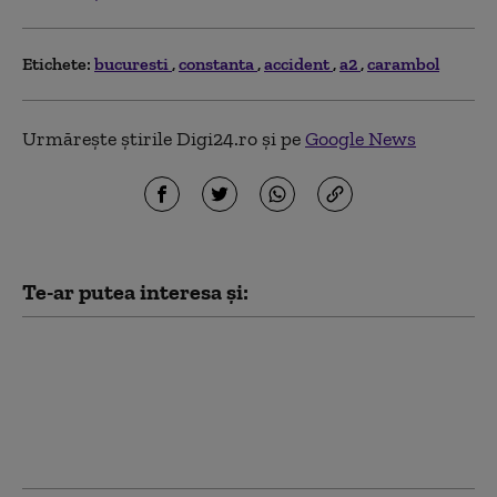
Etichete:
bucuresti
constanta
accident
a2
carambol
Urmărește știrile Digi24.ro și pe
Google News
Te-ar putea interesa și:
25 de răniţi, dintre care
zece în stare gravă,
după coliziunea dintre
două tramvaie în
Germania