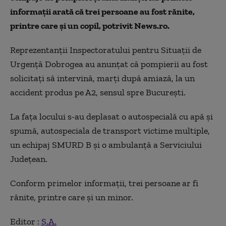
informaţii arată că trei persoane au fost rănite,
printre care şi un copil, potrivit News.ro.
Reprezentanţii Inspectoratului pentru Situaţii de
Urgenţă Dobrogea au anunţat că pompierii au fost
solicitaţi să intervină, marţi după amiază, la un
accident produs pe A2, sensul spre Bucureşti.
La faţa locului s-au deplasat o autospecială cu apă şi
spumă, autospeciala de transport victime multiple,
un echipaj SMURD B şi o ambulanţă a Serviciului
Judeţean.
Conform primelor informaţii, trei persoane ar fi
rănite, printre care şi un minor.
Editor :
Ș.A.