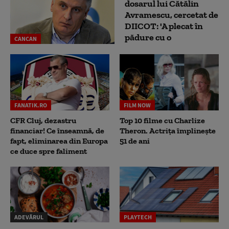
dosarul lui Cătălin
Avramescu, cercetat de
DIICOT: 'A plecat în
pădure cu o
CANCAN
FANATIK.RO
FILM NOW
CFR Cluj, dezastru
Top 10 filme cu Charlize
financiar! Ce înseamnă, de
Theron. Actrița împlinește
fapt, eliminarea din Europa
51 de ani
ce duce spre faliment
ADEVĂRUL
PLAYTECH