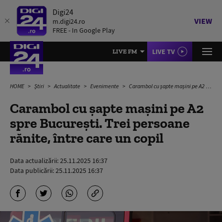
Digi24
VIEW
m.digi24.ro
FREE - In Google Play
LIVE TV
LIVE FM
HOME
Știri
Actualitate
Evenimente
Carambol cu şapte maşini pe A2 spre Bucureşti. Trei persoane rănite, între care un copil
Carambol cu şapte maşini pe A2
spre Bucureşti. Trei persoane
rănite, între care un copil
Data actualizării:
25.11.2025 16:37
Data publicării:
25.11.2025 16:37