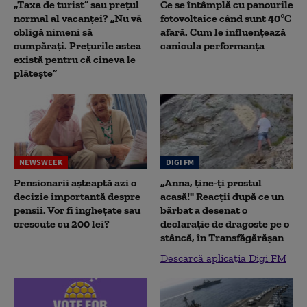
„Taxa de turist” sau prețul
Ce se întâmplă cu panourile
normal al vacanței? „Nu vă
fotovoltaice când sunt 40°C
obligă nimeni să
afară. Cum le influențează
cumpărați. Prețurile astea
canicula performanța
există pentru că cineva le
plătește”
NEWSWEEK
DIGI FM
Pensionarii așteaptă azi o
„Anna, ţine-ţi prostul
decizie importantă despre
acasă!" Reacţii după ce un
pensii. Vor fi înghețate sau
bărbat a desenat o
crescute cu 200 lei?
declaraţie de dragoste pe o
stâncă, în Transfăgărăşan
Descarcă aplicația Digi FM