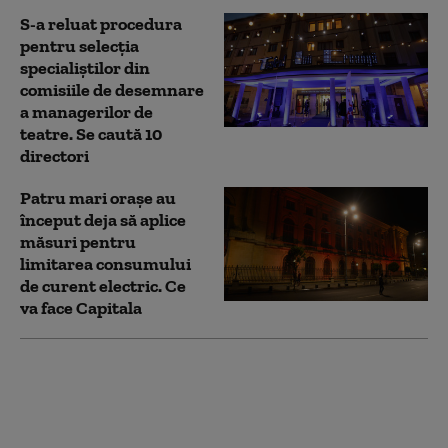
S-a reluat procedura
pentru selecţia
specialiştilor din
comisiile de desemnare
a managerilor de
teatre. Se caută 10
directori
Patru mari orașe au
început deja să aplice
măsuri pentru
limitarea consumului
de curent electric. Ce
va face Capitala
Numărul firmelor
dizolvate a crescut cu
aproape 13% în primul
semestru din 2026.