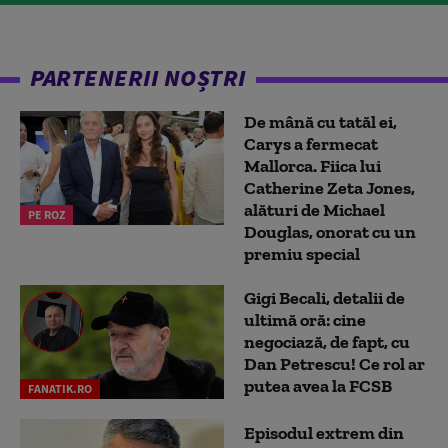
PARTENERII NOȘTRI
De mână cu tatăl ei,
Carys a fermecat
Mallorca. Fiica lui
Catherine Zeta Jones,
alături de Michael
PE ROZ
Douglas, onorat cu un
premiu special
Gigi Becali, detalii de
ultimă oră: cine
negociază, de fapt, cu
Dan Petrescu! Ce rol ar
putea avea la FCSB
FANATIK.RO
Episodul extrem din