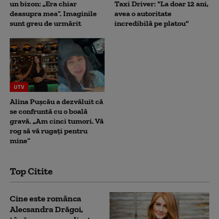
un bizon: „Era chiar
Taxi Driver: "La doar 12 ani,
deasupra mea”. Imaginile
avea o autoritate
sunt greu de urmărit
incredibilă pe platou"
UTV
Alina Pușcău a dezvăluit că
se confruntă cu o boală
gravă. „Am cinci tumori. Vă
rog să vă rugați pentru
mine”
Top Citite
Cine este românca
Alecsandra Drăgoi,