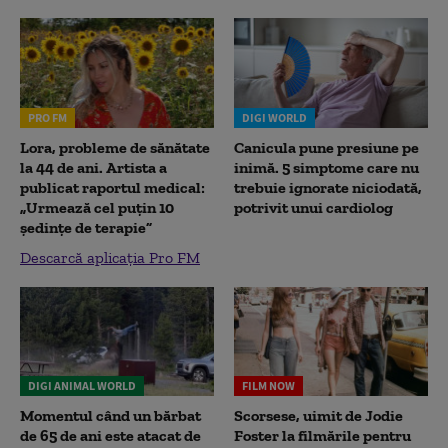
PRO FM
DIGI WORLD
Lora, probleme de sănătate
Canicula pune presiune pe
la 44 de ani. Artista a
inimă. 5 simptome care nu
publicat raportul medical:
trebuie ignorate niciodată,
„Urmează cel puțin 10
potrivit unui cardiolog
ședințe de terapie”
Descarcă aplicația Pro FM
DIGI ANIMAL WORLD
FILM NOW
Momentul când un bărbat
Scorsese, uimit de Jodie
de 65 de ani este atacat de
Foster la filmările pentru