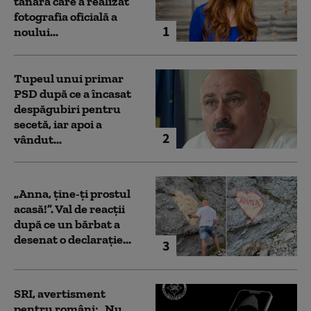
tânăra care a realizat
fotografia oficială a
1
noului...
Tupeul unui primar
PSD după ce a încasat
despăgubiri pentru
secetă, iar apoi a
2
vândut...
„Anna, ţine-ţi prostul
acasă!”. Val de reacții
după ce un bărbat a
desenat o declarație...
3
SRI, avertisment
pentru români: „Nu