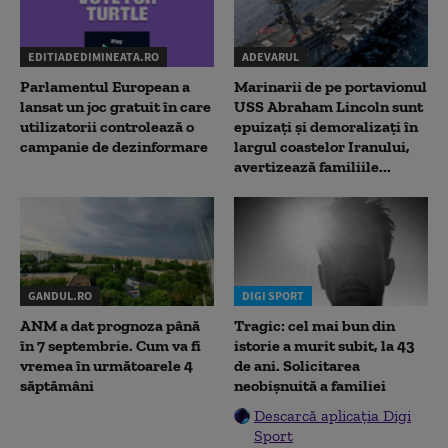
EDITIADEDIMINEATA.RO
ADEVARUL
Parlamentul European a
Marinarii de pe portavionul
lansat un joc gratuit în care
USS Abraham Lincoln sunt
utilizatorii controlează o
epuizați și demoralizați în
campanie de dezinformare
largul coastelor Iranului,
avertizează familiile...
GANDUL.RO
DIGI SPORT
ANM a dat prognoza până
Tragic: cel mai bun din
în 7 septembrie. Cum va fi
istorie a murit subit, la 43
vremea în următoarele 4
de ani. Solicitarea
săptămâni
neobișnuită a familiei
Descarcă aplicația Digi
Sport