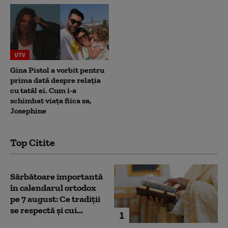
UTV
Gina Pistol a vorbit pentru
prima dată despre relația
cu tatăl ei. Cum i-a
schimbat viața fiica sa,
Josephine
Top Citite
Sărbătoare importantă
în calendarul ortodox
pe 7 august: Ce tradiții
se respectă și cui...
1