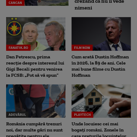
crezând că nu îi vede
CANCAN
nimeni
FANATIK.RO
FILM NOW
Dan Petrescu, prima
Cum arată Dustin Hoffman
reacție despre interesul lui
în 2026, la 89 de ani. Cele
Gigi Becali pentru venirea
mai bune filme cu Dustin
la FCSB: „Pot să vă spun”
Hoffman
ADEVĂRUL
PLAYTECH
România cumpără trenuri
Unde locuiesc cei mai
noi, dar multe gări nu sunt
bogați români. Zonele în
pregătite pentru ele
care prețurile locuințelor