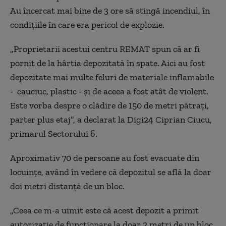
Au încercat mai bine de 3 ore să stingă incendiul, în
condițiile în care era pericol de explozie.
„Proprietarii acestui centru REMAT spun că ar fi
pornit de la hârtia depozitată în spate. Aici au fost
depozitate mai multe feluri de materiale inflamabile
- cauciuc, plastic - și de aceea a fost atât de violent.
Este vorba despre o clădire de 150 de metri pătrați,
parter plus etaj”, a declarat la Digi24 Ciprian Ciucu,
primarul Sectorului 6.
Aproximativ 70 de persoane au fost evacuate din
locuințe, având în vedere că depozitul se află la doar
doi metri distanță de un bloc.
„Ceea ce m-a uimit este că acest depozit a primit
autorizație de funcționare la doar 2 metri de un bloc