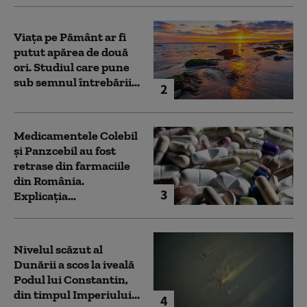
Viața pe Pământ ar fi
putut apărea de două
ori. Studiul care pune
sub semnul întrebării...
2
Medicamentele Colebil
și Panzcebil au fost
retrase din farmaciile
din România.
3
Explicația...
Nivelul scăzut al
Dunării a scos la iveală
Podul lui Constantin,
din timpul Imperiului...
4