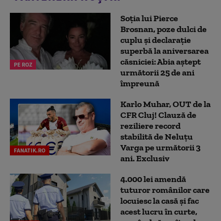
Soția lui Pierce
Brosnan, poze dulci de
cuplu și declarație
superbă la aniversarea
căsniciei: Abia aștept
PE ROZ
următorii 25 de ani
împreună
Karlo Muhar, OUT de la
CFR Cluj! Clauză de
reziliere record
stabilită de Neluțu
Varga pe următorii 3
FANATIK.RO
ani. Exclusiv
4.000 lei amendă
tuturor românilor care
locuiesc la casă și fac
acest lucru în curte,