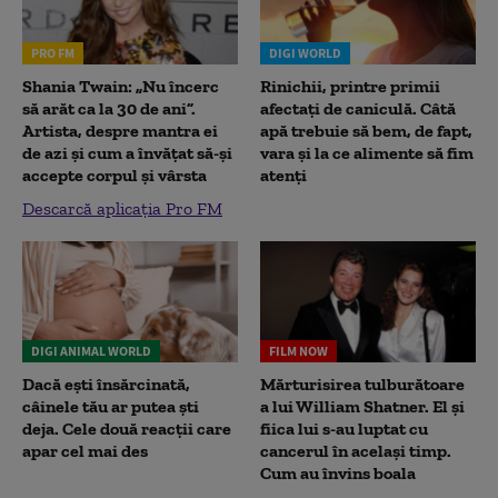
PRO FM
DIGI WORLD
Shania Twain: „Nu încerc
Rinichii, printre primii
să arăt ca la 30 de ani”.
afectați de caniculă. Câtă
Artista, despre mantra ei
apă trebuie să bem, de fapt,
de azi și cum a învățat să-și
vara și la ce alimente să fim
accepte corpul și vârsta
atenți
Descarcă aplicația Pro FM
DIGI ANIMAL WORLD
FILM NOW
Dacă ești însărcinată,
Mărturisirea tulburătoare
câinele tău ar putea ști
a lui William Shatner. El și
deja. Cele două reacții care
fiica lui s-au luptat cu
apar cel mai des
cancerul în același timp.
Cum au învins boala