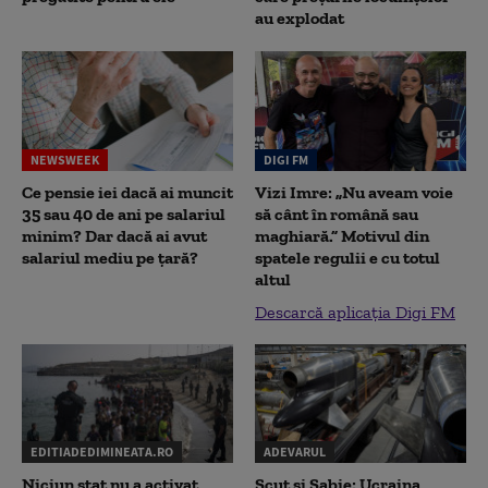
au explodat
NEWSWEEK
DIGI FM
Ce pensie iei dacă ai muncit
Vizi Imre: „Nu aveam voie
35 sau 40 de ani pe salariul
să cânt în română sau
minim? Dar dacă ai avut
maghiară.” Motivul din
salariul mediu pe țară?
spatele regulii e cu totul
altul
Descarcă aplicația Digi FM
EDITIADEDIMINEATA.RO
ADEVARUL
Niciun stat nu a activat
Scut și Sabie: Ucraina