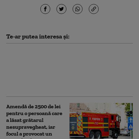
Te-ar putea interesa și:
Bărbat găsit mort în
stradă, după ce un
incendiu a izbucnit
într-un bloc din Vâlcea.
Mai mulți locatari au
fost evacuați
Amendă de 2500 de lei
pentru o persoană care
a lăsat grătarul
nesupravegheat, iar
focul a provocat un