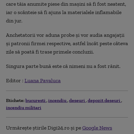
care tăia anumite piese din mașini să fi fost neatent,
iar o scânteie să fi ajuns la materialele inflamabile
din jur.
Anchetatorii vor aduna probe și vor audia angajații
și patronii firmei respective, astfel încât peste câteva
zile să poată fi trase primele concluzii.
Singura parte bună este că
nimeni nu a fost rănit.
Editor :
Luana Pavaluca
Etichete:
bucuresti
incendiu
deseuri
depozit deseuri
incendiu militari
Urmărește știrile Digi24.ro și pe
Google News