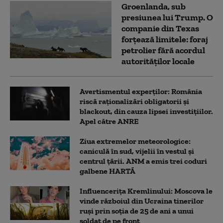
Groenlanda, sub
presiunea lui Trump. O
companie din Texas
forțează limitele: foraj
petrolier fără acordul
autorităților locale
Avertismentul experților: România
riscă raționalizări obligatorii și
blackout, din cauza lipsei investițiilor.
Apel către ANRE
Ziua extremelor meteorologice:
caniculă în sud, vijelii în vestul și
centrul țării. ANM a emis trei coduri
galbene HARTĂ
Influencerița Kremlinului: Moscova le
vinde războiul din Ucraina tinerilor
ruși prin soția de 25 de ani a unui
soldat de pe front