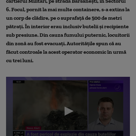
cartierul Militari, pe strada Bârsănești, în Sectorul
6. Focul, pornit la mai multe containere, s-a extins la
un corp de clădire, pe o suprafață de 500 de metri
pătrați. În interior erau inclusiv butelii şi recipiente
sub presiune. Din cauza fumului
puternic
, locuitorii
din zonă au fost evacuați.
Autoritățile spun că au
făcut controale la acest operator economic
în urmă
cu trei luni.