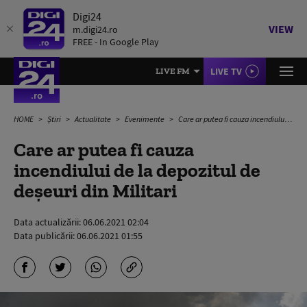
Digi24
VIEW
m.digi24.ro
FREE - In Google Play
LIVE TV
LIVE FM
HOME
Știri
Actualitate
Evenimente
Care ar putea fi cauza incendiului de la depozitul de deșeuri din Militari
Care ar putea fi cauza
incendiului de la depozitul de
deșeuri din Militari
Data actualizării:
06.06.2021 02:04
Data publicării:
06.06.2021 01:55