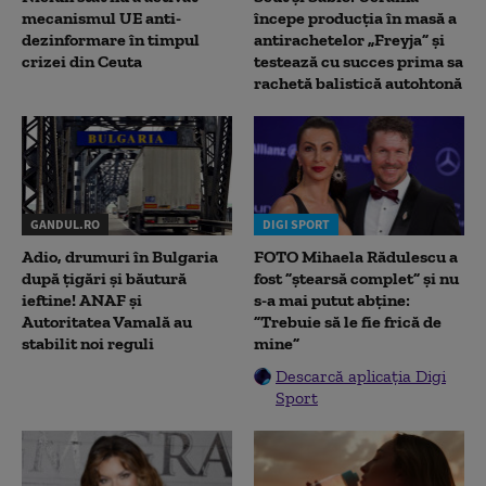
mecanismul UE anti-
începe producția în masă a
dezinformare în timpul
antirachetelor „Freyja” și
crizei din Ceuta
testează cu succes prima sa
rachetă balistică autohtonă
GANDUL.RO
DIGI SPORT
Adio, drumuri în Bulgaria
FOTO Mihaela Rădulescu a
după țigări și băutură
fost ”ștearsă complet” și nu
ieftine! ANAF și
s-a mai putut abține:
Autoritatea Vamală au
”Trebuie să le fie frică de
stabilit noi reguli
mine”
Descarcă aplicația Digi
Sport