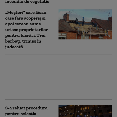
incendiu de vegetaţie
„Meșteri” care lăsau
case fără acoperiș și
apoi cereau sume
uriașe proprietarilor
pentru lucrări. Trei
bărbați, trimiși în
judecată
Aliatul neașteptat al
pădurilor mistuite de
flăcări: Gândacul care
„aude” focul de la zeci
de kilometri și zboară
spre incendii
S-a reluat procedura
pentru selecţia