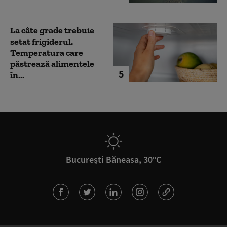
La câte grade trebuie
setat frigiderul.
Temperatura care
păstrează alimentele
5
în...
București Băneasa, 30°C