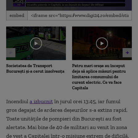
0
embed
seconds
of
3
minutes,
48
seconds
Societatea de Transport
Patru mari orașe au început
București și-a cerut insolvența
deja să aplice măsuri pentru
limitarea consumului de
curent electric. Ce va face
Capitala
Incendiul
a izbucnit
în jurul orei 13:45,
iar
fumul
gros
degajat de arderea de
șeurilor s-a extins rapid
.
Toate unitățile de pompieri din București au fost
alertate. Mai bine de 40 de militari au venit în zona
de vest a Capitalei într-o misiune extrem de dificilă.