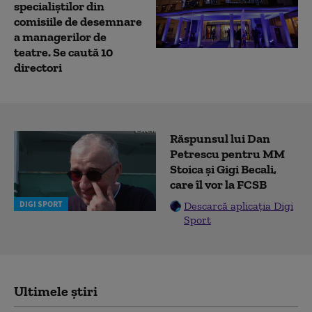
specialiştilor din
comisiile de desemnare
a managerilor de
teatre. Se caută 10
directori
Răspunsul lui Dan
Petrescu pentru MM
Stoica și Gigi Becali,
care îl vor la FCSB
DIGI SPORT
Descarcă aplicația Digi
Sport
Ultimele știri