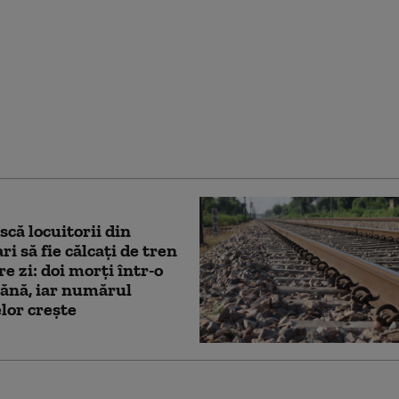
aută voluntari pentru
ne spre Lună și Marte.
 poate înscrie și cum
remunerați
panții
scă locuitorii din
ri să fie călcați de tren
re zi: doi morți într-o
ănă, iar numărul
lor crește