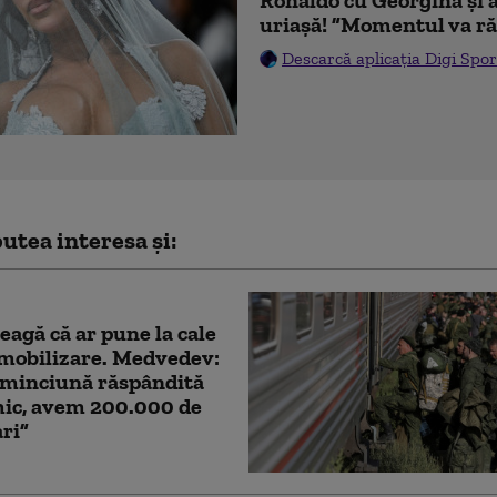
uriașă! ”Momentul va ră
Descarcă aplicația Digi Spor
utea interesa și:
eagă că ar pune la cale
mobilizare. Medvedev:
 minciună răspândită
mic, avem 200.000 de
ri”