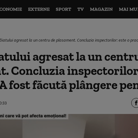
CONOMIE
EXTERNE
SPORT
TV
MAGAZIN
MAI MU
ăiatului agresat la un centru de plasament. Concluzia inspectorilor: este o pra
atului agresat la un centr
. Concluzia inspectorilor:
 A fost făcută plângere pe
0:33