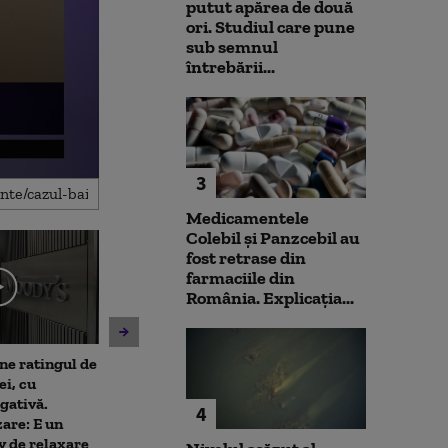
putut apărea de două
ori. Studiul care pune
sub semnul
întrebării...
3
Medicamentele
Colebil și Panzcebil au
fost retrase din
farmaciile din
România. Explicația...
ne ratingul de
De ce nu ajută ploile de vară
Nicușor Dan sp
ei, cu
la diminuarea secetei.
că România își
gativă.
Climatolog: Sunt distribuite
obiectivul trece
4
are: E un
neuniform și nu acolo unde
moneda euro: „
v de relaxare
este nevoie mai mare
de durată care