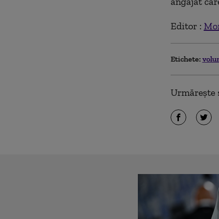
angajat care
Editor :
Mon
Etichete:
volu
Urmărește ș