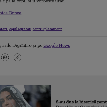
 țipă la copil și îi vorbește urât.
ica Bonea
ntari
copil agresat
centru plasament
tirile Digi24.ro și pe
Google News
S-au dus la biserică pen
Ronaldo cu Georgina și 