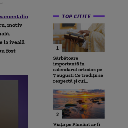
TOP CITITE
lasament din
tru, motiv
ală.
 la iveală
1
au fost
Sărbătoare
importantă în
calendarul ortodox pe
7 august: Ce tradiții se
respectă și cui...
2
Viața pe Pământ ar fi