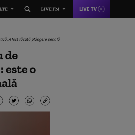
LIVE TV
LTE
LIVE FM
ctică. A fost făcută plângere penală
u de
 este o
nală