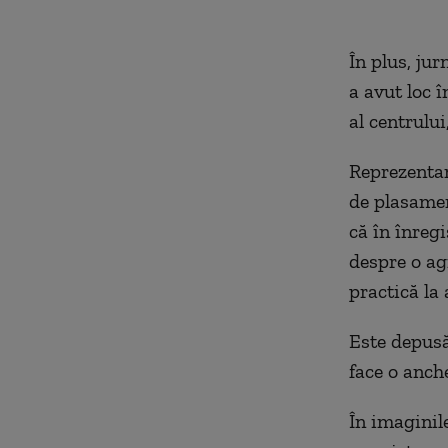
În plus, jur
a avut loc î
al centrulu
Reprezentan
de plasament
că în înreg
despre o ag
practică la 
Este depusă 
face o anch
În imaginil