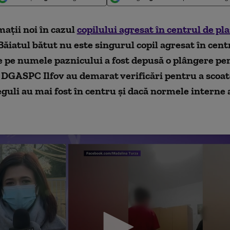
maț
i
i noi în cazul
copilului agresat în centrul de p
 Băiatul bătut nu este singurul copil agresat în cen
e pe numele paznicului
a fost
depusă
o plângere pen
 DGASPC Ilfov au demarat verificări pentru a scoate
eguli au mai fost în centru și dacă normele interne 