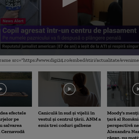
me
dea efectele
Caniculă în sud și vijelii în
Moody's menți
rjelor pe
vestul și centrul țării. ANM a
țară al Români
u salvarea
emis trei coduri galbene
perspectivă ne
la Cernavodă
Alexandru Naz
răgaz, nu moti