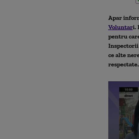
Apar infor
V
oluntar
i.
pentru car
Inspectorii
ce alte ner
respectate.