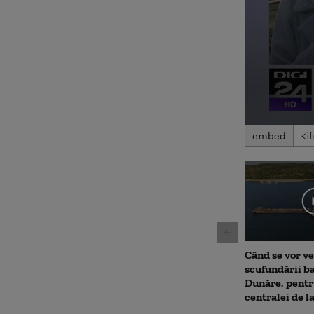
0
embed
seconds
of
55
seconds
Volu
90%
Când se vor ve
scufundării ba
Dunăre, pentr
centralei de 