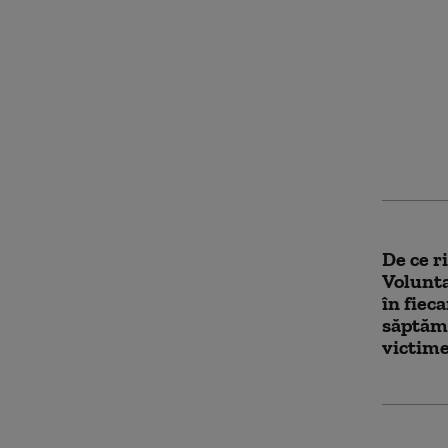
NASA c
o misiu
Cine se
vor fi 
partici
De ce ri
Volunta
în fieca
săptăm
victime