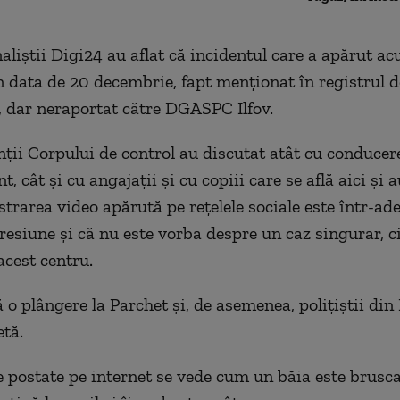
naliștii Digi24 au aflat că incidentul care a apărut a
n dat
a
de 20 decembrie, fapt menționat în registrul d
i, dar neraportat către DGASPC Ilfov.
ții Corpului de control au discutat atât cu conducer
, cât și cu angajații și cu copiii care se află aici și 
istrarea video apărută pe rețelele sociale este într-ad
resiune și că
nu este vorba despre un caz singurar, c
acest centru.
o plângere la Parchet și, de asemenea, polițiștii din 
etă.
e postate pe internet se vede cum un băia este brusc