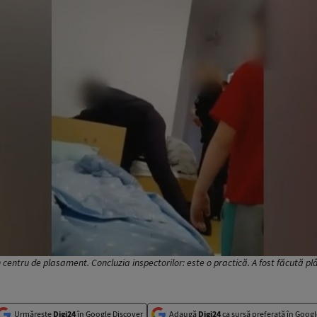
 centru de plasament. Concluzia inspectorilor: este o practică. A fost făcută p
Urmărește
Digi24
în Google Discover
Adaugă
Digi24
ca sursă preferată în Googl