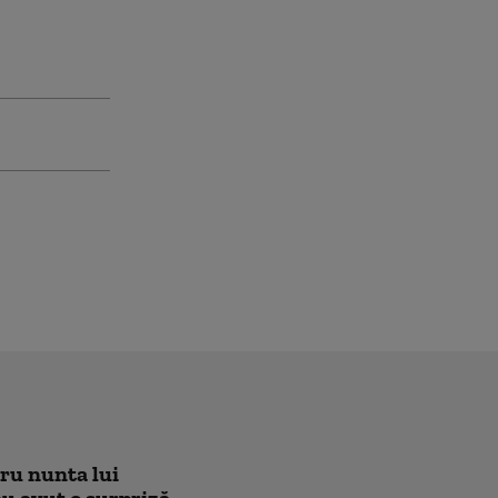
tru nunta lui
au avut o surpriză