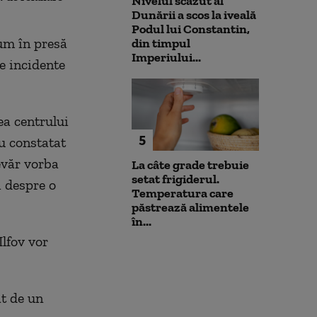
Nivelul scăzut al
prioritizat”
Dunării a scos la iveală
Podul lui Constantin,
cum în presă
din timpul
Imperiului...
e incidente
ea centrului
5
au constatat
evăr vorba
La câte grade trebuie
setat frigiderul.
i despre o
Temperatura care
păstrează alimentele
în...
Ilfov vor
at de un