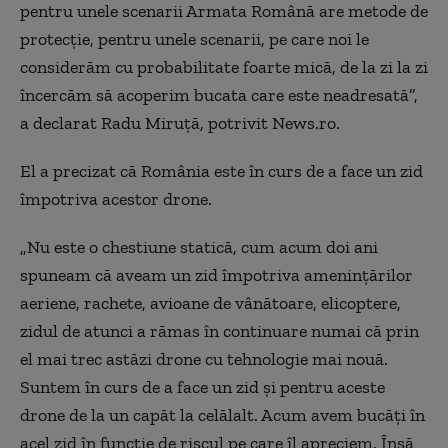
pentru unele scenarii Armata Română are metode de
protecţie, pentru unele scenarii, pe care noi le
considerăm cu probabilitate foarte mică, de la zi la zi
încercăm să acoperim bucata care este neadresată”,
a declarat Radu Miruţă, potrivit News.ro.
El a precizat că România este în curs de a face un zid
împotriva acestor
drone.
„Nu este o chestiune statică, cum acum doi ani
spuneam că aveam un zid împotriva ameninţărilor
aeriene, rachete, avioane de vânătoare, elicoptere,
zidul de atunci a rămas în continuare numai că prin
el mai trec astăzi drone cu tehnologie mai nouă.
Suntem în curs de a face un zid şi pentru aceste
drone de la un capăt la celălalt. Acum avem bucăţi în
acel zid în funcţie de riscul pe care îl apreciem. Însă