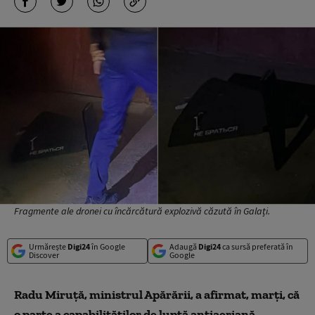
Fragmente ale dronei cu încărcătură explozivă căzută în Galați.
Urmărește
Digi24
în Google
Adaugă
Digi24
ca sursă preferată în
Discover
Google
Radu Miruţă,
ministrul Apărării,
a afirmat, marţi, că
o parte a capabilităţilor de luptă antiaeriană