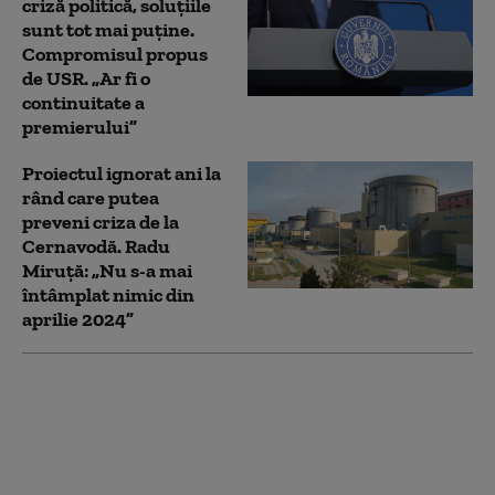
criză politică, soluțiile
sunt tot mai puține.
Compromisul propus
de USR. „Ar fi o
continuitate a
premierului”
Proiectul ignorat ani la
rând care putea
preveni criza de la
Cernavodă. Radu
Miruță: „Nu s-a mai
întâmplat nimic din
aprilie 2024”
Ce soluții se iau în
calcul pentru
rezolvarea crizei
energetice. Radu
Miruță: E analizată și