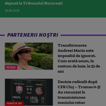
depusă la Tribunalul București
06.08.2026
PARTENERII NOȘTRI
Transformarea
Andreei Marin este
imposibil de ignorat.
Cum arată acum, în
costum de baie, la 51 de
PE ROZ
ani
Decizie radicală după
CFR Cluj – Tromso 0-5!
Au renunțat la
transmisiunea
meciului retur
FANATIK.RO