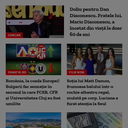
Doliu pentru Dan
Diaconescu. Fratele lui,
Mario Diaconescu, a
încetat din viață la doar
60 de ani
CANCAN
FANATIK.RO
FILM NOW
România, la coada Europei!
Soția lui Matt Damon,
Bulgarii fac senzație în
frumoasa balului într-o
sezonul în care FCSB, CFR
rochie albastru regal,
și Universitatea Cluj au fost
mulată pe corp. Luciana a
umilite
furat atenția la Seul