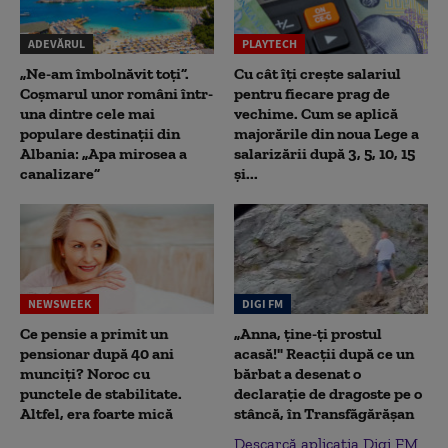
ADEVĂRUL
PLAYTECH
„Ne-am îmbolnăvit toți”.
Cu cât îți crește salariul
Coșmarul unor români într-
pentru fiecare prag de
una dintre cele mai
vechime. Cum se aplică
populare destinații din
majorările din noua Lege a
Albania: „Apa mirosea a
salarizării după 3, 5, 10, 15
canalizare”
și...
NEWSWEEK
DIGI FM
Ce pensie a primit un
„Anna, ţine-ţi prostul
pensionar după 40 ani
acasă!" Reacţii după ce un
munciți? Noroc cu
bărbat a desenat o
punctele de stabilitate.
declaraţie de dragoste pe o
Altfel, era foarte mică
stâncă, în Transfăgărăşan
Descarcă aplicația Digi FM