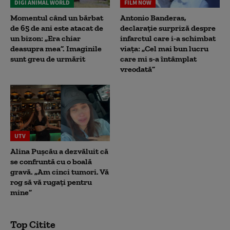
DIGI ANIMAL WORLD
FILM NOW
Momentul când un bărbat
Antonio Banderas,
de 65 de ani este atacat de
declarație surpriză despre
un bizon: „Era chiar
infarctul care i-a schimbat
deasupra mea”. Imaginile
viața: „Cel mai bun lucru
sunt greu de urmărit
care mi s-a întâmplat
vreodată”
UTV
Alina Pușcău a dezvăluit că
se confruntă cu o boală
gravă. „Am cinci tumori. Vă
rog să vă rugați pentru
mine”
Top Citite