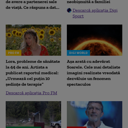
de avere a partenerei sale
neobișnuită a familiei
de viață. Ce răspuns a dat...
Descarcă aplicația Digi
Sport
PRO FM
DIGI WORLD
Lora, probleme de sănătate
Așa arată cu adevărat
la 44 de ani. Artista a
Soarele. Cele mai detaliate
publicat raportul medical:
imagini realizate vreodată
„Urmează cel puțin 10
dezvăluie un fenomen
ședințe de terapie”
spectaculos
Descarcă aplicația Pro FM