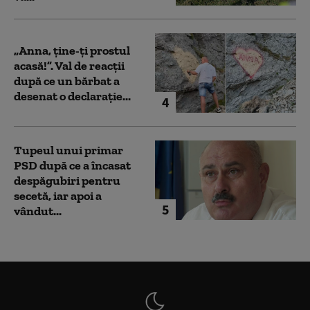
„Anna, ţine-ţi prostul
acasă!”. Val de reacții
după ce un bărbat a
desenat o declarație...
4
Tupeul unui primar
PSD după ce a încasat
despăgubiri pentru
secetă, iar apoi a
5
vândut...