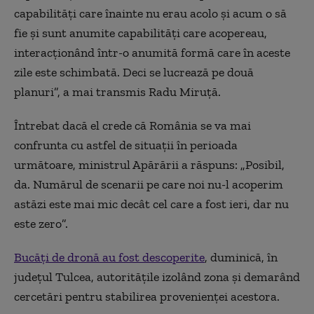
capabilităţi care înainte nu erau acolo şi acum o să
fie şi sunt anumite capabilităţi care acopereau,
interacţionând într-o anumită formă care în aceste
zile este schimbată. Deci se lucrează pe două
planuri”, a mai transmis Radu Miruţă.
Întrebat dacă el crede că România se va mai
confrunta cu astfel de situaţii în perioada
următoare, ministrul Apărării a răspuns:
„
Posibil,
da. Numărul de scenarii pe care noi nu-l acoperim
astăzi este mai mic decât cel care a fost ieri, dar nu
este zero”.
Bucăţi de dronă au fost descoperite
, duminică, în
judeţul Tulcea, autorităţile izolând zona şi demarând
cercetări pentru stabilirea provenienţei acestora.