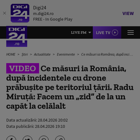
Digi24
VIEW
m.digi24.ro
FREE - In Google Play
LIVE TV
LIVE FM
HOME
Știri
Actualitate
Evenimente
Ce măsuri ia România, după incidentele cu drone prăbușite pe teritoriul țării. Radu Miruță: Facem un „zid” de la un capăt la celălalt
VIDEO
Ce măsuri ia România,
după incidentele cu drone
prăbușite pe teritoriul țării. Radu
Miruță: Facem un „zid” de la un
capăt la celălalt
Data actualizării:
28.04.2026 20:02
Data publicării:
28.04.2026 19:10