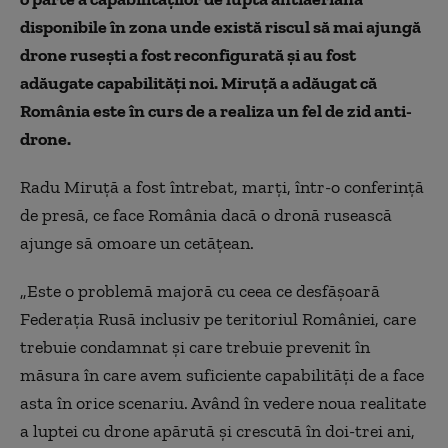
disponibile în zona unde există riscul să mai ajungă
drone ruseşti a fost reconfigurată şi au fost
adăugate capabilităţi noi. Miruţă a adăugat că
România este în curs de a realiza un fel de zid
anti-
drone.
Radu Miruţă a fost întrebat, marţi, într-o conferinţă
de presă, ce face România dacă o dronă rusească
ajunge să omoare un cetăţean.
„Este o problemă majoră cu ceea ce desfăşoară
Federaţia Rusă inclusiv pe teritoriul României, care
trebuie condamnat şi care trebuie prevenit în
măsura în care avem suficiente capabilităţi de a face
asta în orice scenariu. Având în vedere noua realitate
a luptei cu drone apărută şi crescută în doi-trei ani,