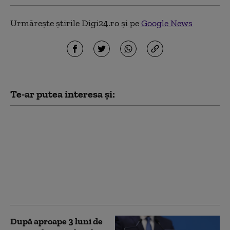
Urmărește știrile Digi24.ro și pe
Google News
Te-ar putea interesa și:
Primul tren PESA a
fost lansat joi în
circulație. Radu
Miruță: „Când am
ajuns la Transporturi,
erau blocate între
buruieni”
După aproape 3 luni de