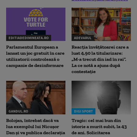
EDITIADEDIMINEATA.RO
ADEVARUL
Parlamentul European a
Reacția învățătoarei care a
lansat un joc gratuit în care
luat 4,90 la titularizare:
utilizatorii controlează o
„M-a trecut din iad în rai”.
campanie de dezinformare
La ce notă a ajuns după
contestație
GANDUL.RO
DIGI SPORT
Bolojan, întrebat dacă va
Tragic: cel mai bun din
lua exemplul lui Nicușor
istorie a murit subit, la 43
Dan și va publica declarația
de ani. Solicitarea