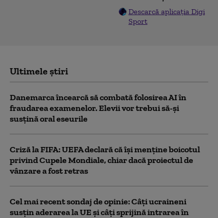
Descarcă aplicația Digi
Sport
Ultimele știri
Danemarca încearcă să combată folosirea AI în
fraudarea examenelor. Elevii vor trebui să-şi
susţină oral eseurile
Criză la FIFA: UEFA declară că îşi menţine boicotul
privind Cupele Mondiale, chiar dacă proiectul de
vânzare a fost retras
Cel mai recent sondaj de opinie: Câți ucraineni
susțin aderarea la UE și câți sprijină intrarea în