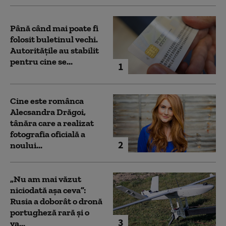
Până când mai poate fi
folosit buletinul vechi.
Autoritățile au stabilit
pentru cine se...
1
Cine este românca
Alecsandra Drăgoi,
tânăra care a realizat
fotografia oficială a
2
noului...
„Nu am mai văzut
niciodată așa ceva”:
Rusia a doborât o dronă
portugheză rară și o
3
va...