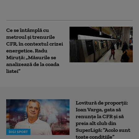
situația scufundării a
patru barje
Ce se întâmplă cu
metroul și trenurile
CFR, în contextul crizei
energetice. Radu
Miruță: „Măsurile se
analizează de la coada
listei”
Lovitură de proporții:
Ioan Varga, gata să
renunțe la CFR și să
preia alt club din
SuperLigă: ”Acolo sunt
DIGI SPORT
toate condițiile”