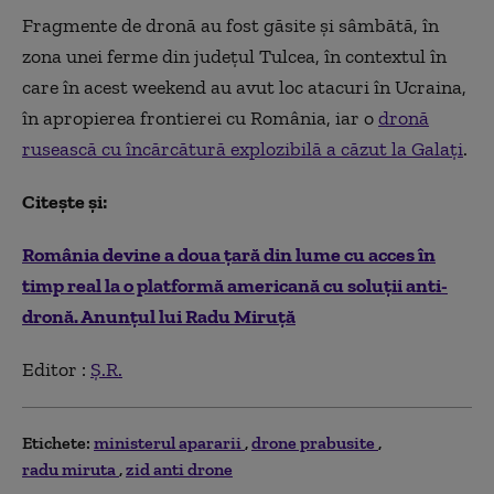
Fragmente de dronă au fost găsite şi sâmbătă, în
zona unei ferme din judeţul Tulcea, în contextul în
care în acest weekend au avut loc atacuri în Ucraina,
în apropierea frontierei cu România, iar o
dronă
rusească cu încărcătură explozibilă a căzut la Galaţi
.
Cite
ște și:
România devine a doua ţară din lume cu acces în
timp real la o platformă americană cu soluții anti-
dronă. Anunțul lui Radu Miruță
Editor :
Ș.R.
Etichete:
ministerul apararii
drone prabusite
radu miruta
zid anti drone