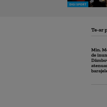
DIGI SPORT
Te-ar p
Min. Me
de inun
Dâmbov
atenuar
barajel
Preşedi
un vide