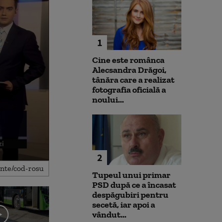
1
Cine este românca
Alecsandra Drăgoi,
tânăra care a realizat
fotografia oficială a
noului...
2
Tupeul unui primar
PSD după ce a încasat
despăgubiri pentru
secetă, iar apoi a
vândut...