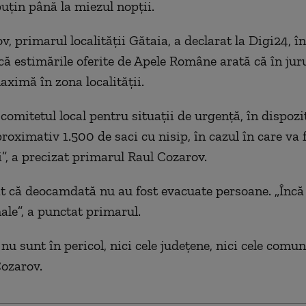
puţin până la miezul nopţii.
, primarul localității Gătaia, a declarat la Digi24, î
că estimările oferite de Apele Române arată că în juru
aximă în zona localității.
omitetul local pentru situații de urgență, în dispozi
roximativ 1.500 de saci cu nisip, în cazul în care va f
i”, a precizat primarul Raul Cozarov.
t că deocamdată nu au fost evacuate persoane. „Încă 
ale”, a punctat primarul.
u sunt în pericol, nici cele județene, nici cele comun
ozarov.