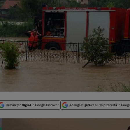
Urmărește
Digi24
în Google Discover
Adaugă
Digi24
ca sursă preferată în Googl