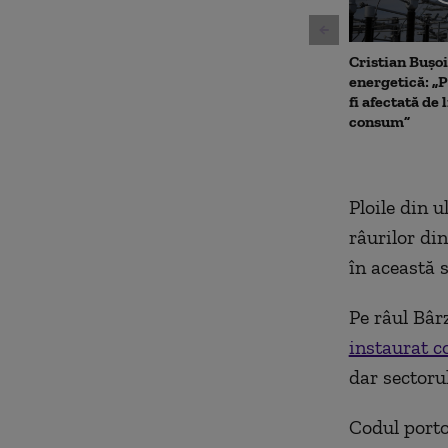
Cristian Bușoi
energetică: „P
fi afectată de 
consum”
Ploile din u
râurilor din
în această 
Pe râul Bâr
instaurat c
dar sectoru
Codul portoc