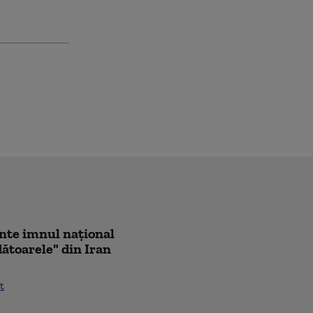
ânte imnul naţional
ădătoarele" din Iran
t