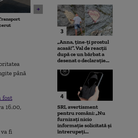
Transport
Avertisment de la Bruxelles
Noua lege a int
 cerut
după scandalul centralelor
deschide calea
3
pe cărbune: „Blocarea
parteneriatul 
angajamentelor din PNRR
Nu poți impune
„Anna, ţine-ţi prostul
poate avea consecințe
fără să oferi și
acasă!”. Val de reacții
financiare”
după ce un bărbat a
desenat o declarație...
oritatea
ungite până
4
a fost
ra 16.00,
SRI, avertisment
pentru români: „Nu
furnizați nicio
informație solicitată și
va fi
întrerupeți...