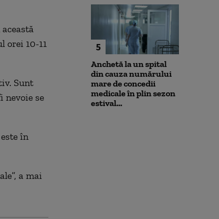
n această
l orei 10-11
5
Anchetă la un spital
din cauza numărului
tiv. Sunt
mare de concedii
medicale în plin sezon
i nevoie se
estival...
este în
ale”, a mai