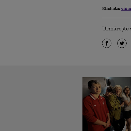
Etichete:
vide
Urmărește ș