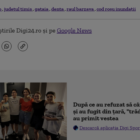
o
judetul timis
gataia
denta
raul barzava
cod roșu inundații
tirile Digi24.ro și pe
Google News
După ce au refuzat să c
şi au fugit din ţară, "tr
au primit vestea
Descarcă aplicația Digi Spor