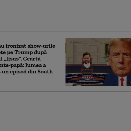
are ca doctor care
 „sindromul delirant
ump” la vedete
u ironizat show-urile
pte pe Trump după
l „Iisus”. Ceartă
nte-papă: lumea a
 un episod din South
oționant al FRF
 lui Mircea Lucescu,
are a adus
iunea în fotbal”