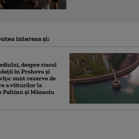
utea interesa și:
diului, despre riscul
dații în Prahova și
ița: sunt rezerve de
e a viiturilor la
e Paltinu şi Măneciu
ntele SUA a publicat
oclip generat de IA în