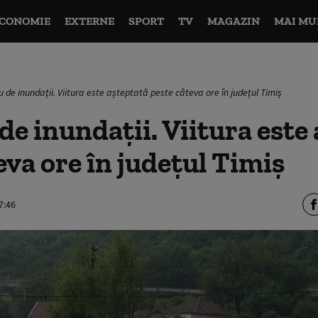
CONOMIE
EXTERNE
SPORT
TV
MAGAZIN
MAI MU
 de inundații. Viitura este așteptată peste câteva ore în județul Timiș
de inundații. Viitura este
eva ore în județul Timiș
7:46