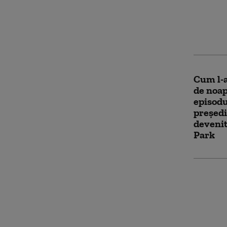
care ap
vindecă
anti-Tr
Cum l-a
de noa
episodu
președi
devenit
Park
Clip em
dedicat
„omul c
perfecț