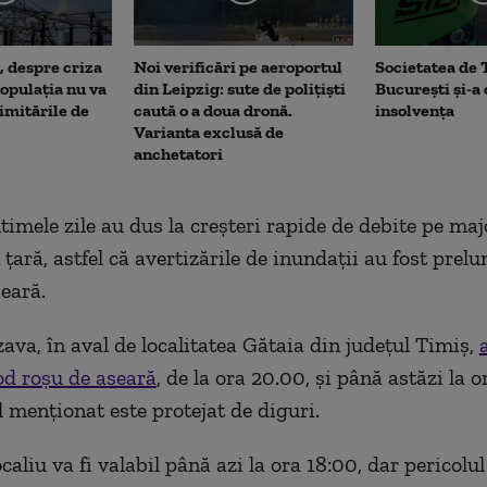
, despre criza
Noi verificări pe aeroportul
Societatea de 
opulația nu va
din Leipzig: sute de polițiști
București și-a
limitările de
caută o a doua dronă.
insolvența
Varianta exclusă de
anchetatori
ltimele zile au dus la creşteri rapide de debite pe maj
 ţară, astfel că avertizările de inundaţii au fost prel
seară.
zava, în aval de localitatea Gătaia din județul Timiş,
od roşu de aseară
, de la ora 20.00, şi până astăzi la o
l menţionat este protejat de diguri.
aliu va fi valabil până azi la ora 18:00, dar pericolul 