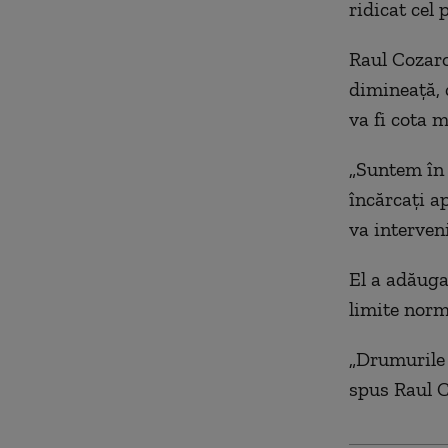
ridicat cel 
Raul Cozarov
dimineață, 
va fi cota m
„
Suntem în c
încărcați ap
va interven
El a adăuga
limite norm
„
Drumurile n
spus Raul C