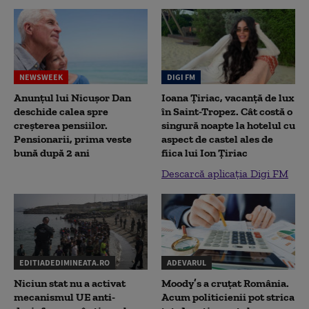
NEWSWEEK
DIGI FM
Anunțul lui Nicușor Dan
Ioana Țiriac, vacanță de lux
deschide calea spre
în Saint-Tropez. Cât costă o
creșterea pensiilor.
singură noapte la hotelul cu
Pensionarii, prima veste
aspect de castel ales de
bună după 2 ani
fiica lui Ion Țiriac
Descarcă aplicația Digi FM
EDITIADEDIMINEATA.RO
ADEVARUL
Niciun stat nu a activat
Moody’s a cruțat România.
mecanismul UE anti-
Acum politicienii pot strica