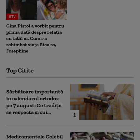
UTV
Gina Pistol a vorbit pentru
prima dată despre relația
cu tatăl ei. Cum i-a
schimbat viața fiica sa,
Josephine
Top Citite
Sărbătoare importantă
în calendarul ortodox
pe 7 august: Ce tradiții
se respectă și cui...
1
Medicamentele Colebil