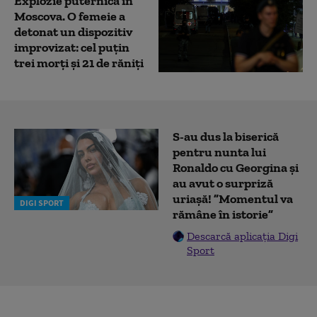
Explozie puternică în
Moscova. O femeie a
detonat un dispozitiv
improvizat: cel puțin
trei morți și 21 de răniți
S-au dus la biserică
pentru nunta lui
Ronaldo cu Georgina și
au avut o surpriză
uriașă! ”Momentul va
DIGI SPORT
rămâne în istorie”
Descarcă aplicația Digi
Sport