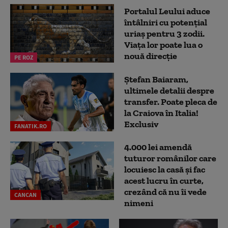
Portalul Leului aduce
întâlniri cu potențial
uriaș pentru 3 zodii.
Viața lor poate lua o
nouă direcție
PE ROZ
Ștefan Baiaram,
ultimele detalii despre
transfer. Poate pleca de
la Craiova în Italia!
Exclusiv
FANATIK.RO
4.000 lei amendă
tuturor românilor care
locuiesc la casă și fac
acest lucru în curte,
crezând că nu îi vede
CANCAN
nimeni