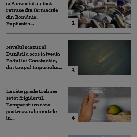
și Panzcebil au fost
retrase din farmaciile
din România.
2
Explicația...
Nivelul scăzut al
Dunării a scos la iveală
Podul lui Constantin,
din timpul Imperiului...
3
La câte grade trebuie
setat frigiderul.
Temperatura care
păstrează alimentele
4
în...