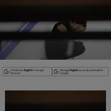
Urmărește
Digi24
în Google
Adaugă
Digi24
ca sursă preferată în
Discover
Google