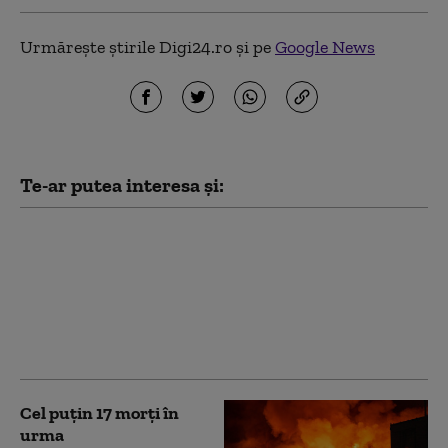
Urmărește știrile Digi24.ro și pe
Google News
Te-ar putea interesa și:
INSP: Numărul
cazurilor de infecţie cu
virusul West Nile din
acest sezon a ajuns la
10. Ce recomandă
autoritățile
Cel puțin 17 morți în
urma