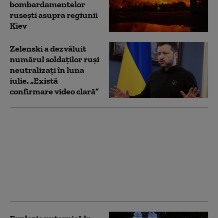
bombardamentelor
rusești asupra regiunii
Kiev
Zelenski a dezvăluit
numărul soldaților ruși
neutralizați în luna
iulie. „Există
confirmare video clară”
Șeful Gărzii de Mediu
apără activitatea
instituției, după ce
Diana Buzoianu a
anunțat controale în 5
județe: „Cifrele sunt
clare”