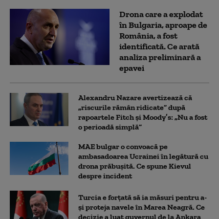
Drona care a explodat
în Bulgaria, aproape de
România, a fost
identificată. Ce arată
analiza preliminară a
epavei
Alexandru Nazare avertizează că
„riscurile rămân ridicate” după
rapoartele Fitch și Moody’s: „Nu a fost
o perioadă simplă”
MAE bulgar o convoacă pe
ambasadoarea Ucrainei în legătură cu
drona prăbuşită. Ce spune Kievul
despre incident
Turcia e forțată să ia măsuri pentru a-
și proteja navele în Marea Neagră. Ce
decizie a luat guvernul de la Ankara