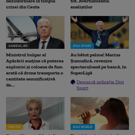
dezinformare în timpul
tot. Avertismentul
crizei din Ceuta
analiștilor
GANDUL.RO
DIGI SPORT
Ministrul bulgar al
Au bătut palma! Marius
Apărării susține că puterea
Șumudică, revenire
exploziei și coloana de fum
spectaculoasă pe bancă, în
arată că drona transporta o
SuperLigă
cantitate semnificativă
Descarcă aplicația Digi
de...
Sport
PRO FM
DIGI WORLD