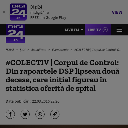
Digi24
VIEW
m.digi24.ro
FREE - In Google Play
LIVE TV
LIVE FM
HOME
Știri
Actualitate
Evenimente
#COLECTIV | Corpul de Control: Din rapoartele DSP lipseau două decese, care iniţial figurau în statistica oferită de spital
#COLECTIV | Corpul de Control:
Din rapoartele DSP lipseau două
decese, care iniţial figurau în
statistica oferită de spital
Data publicării:
22.03.2016 22:20