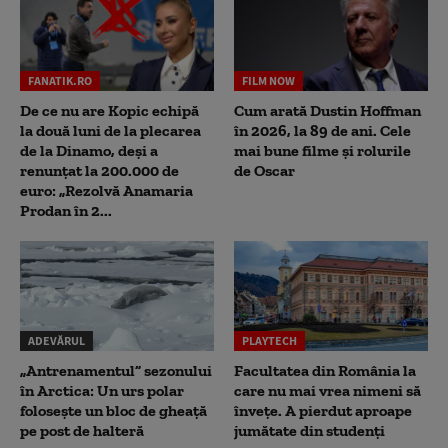
FANATIK.RO
FILM NOW
De ce nu are Kopic echipă
Cum arată Dustin Hoffman
la două luni de la plecarea
în 2026, la 89 de ani. Cele
de la Dinamo, deși a
mai bune filme și rolurile
renunțat la 200.000 de
de Oscar
euro: „Rezolvă Anamaria
Prodan în 2...
ADEVĂRUL
PLAYTECH
„Antrenamentul” sezonului
Facultatea din România la
în Arctica: Un urs polar
care nu mai vrea nimeni să
folosește un bloc de gheață
înveţe. A pierdut aproape
pe post de halteră
jumătate din studenţi