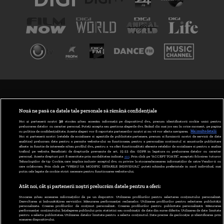
TERMENI ȘI CONDIȚII
POLITICA DE CONFIDENȚIALITATE
Nouă ne pasă ca datele tale personale să rămână confidențiale
Noi și partenerii noștri
30
stocăm și/sau accesăm informații pe dispozitivul dvs., precum identificatorii cookie unici pentru
prelucrarea datelor cu caracter personal. Puteți accepta sau gestiona alegerile dvs. făcând clic mai jos sau în orice moment, pe pagina
ABONARE DIGI TV
cu politica de confidențialitate. Aceste alegeri vor fi raportate partenerilor noștri și nu vă vor afecta navigarea.
Mai multe detalii
Noi si partenerii nostri (retelele de socializare si agentiile de publicitate partenere, precum si furnizorii nostri de servicii de date
analitice) prelucram date pentru a permite website-ului sa functioneze, pentru a personaliza continutul si anunturile publicitare
GESTIONAȚI PREFERINȚELE
afisate in functie de interesele si/sau profilul dvs., pentru a va oferi functionalitati aferente retelelor de socializare si pentru a analiza
traficul pe website. Beneficiati de drepturile prevazute de art. 15-22 din GDPR in legatura cu prelucrarea datelor cu caracter
personal. Aceste drepturi pot fi exercitate prin modalitatea indicata
aici
. Prin click pe “ACCEPT TOATE”, acceptati folosirea tuturor
CODUL DIGI24
Tehnologiilor de tip Cookie, care implica inclusiv acceptul dvs. cu privire la stocarea/accesarea informatiilor de catre Vendor-ii cu
care colaboram. Prin click pe “VREAU SA MODIFIC SETARILE INDIVIDUAL” puteti schimba preferintele in mod individual, mai
putin cele legate de cookie strict necesare pentru functionarea website-ului.
CAMERE WEB
Atât noi, cât și partenerii noștri prelucrăm datele pentru a oferi:
CONTACT/INFO
Stocarea și/sau accesarea informațiilor de pe un dispozitiv. Utilizarea profilurilor pentru selectarea conținutului personalizat.
Dezvoltarea și îmbunătățirea serviciilor. Măsurarea performanței reclamelor. Utilizarea profilurilor pentru selectarea publicității
personalizate. Crearea profilurilor de conținut personalizat. Crearea profilurilor pentru publicitate personalizată. Măsurarea
performanței conținutului. Înțelegerea publicului prin statistici sau combinații de date din surse diferite. Utilizarea de date limitate
pentru a selecta publicitatea. Utilizarea datelor limitate pentru a selecta conținutul. Date precise de geolocație și identificarea prin
VERSIUNE DESKTOP
scanarea dispozitivului.