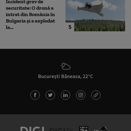
Incident grav de
securitate: O dronă a
intrat din România în
Bulgaria şi a explodat
5
la...
București Băneasa, 22°C