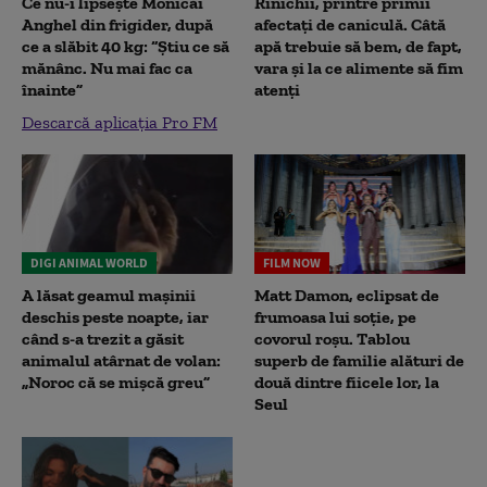
Ce nu-i lipsește Monicăi
Rinichii, printre primii
Anghel din frigider, după
afectați de caniculă. Câtă
ce a slăbit 40 kg: “Știu ce să
apă trebuie să bem, de fapt,
mănânc. Nu mai fac ca
vara și la ce alimente să fim
înainte”
atenți
Descarcă aplicația Pro FM
DIGI ANIMAL WORLD
FILM NOW
A lăsat geamul mașinii
Matt Damon, eclipsat de
deschis peste noapte, iar
frumoasa lui soție, pe
când s-a trezit a găsit
covorul roșu. Tablou
animalul atârnat de volan:
superb de familie alături de
„Noroc că se mișcă greu”
două dintre fiicele lor, la
Seul