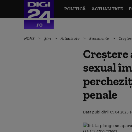
POLITICĂ
ACTUALITATE
E
HOME
Știri
Actualitate
Evenimente
Creşter
Creştere 
sexual îm
percheziţ
penale
Data publicării:
09.04.2025 1
FOTO: Getty Images