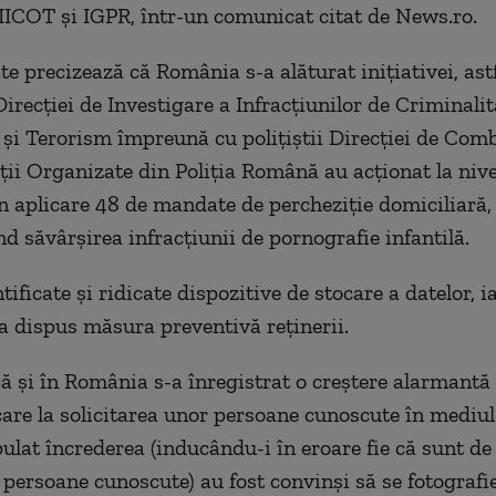
IICOT şi IGPR, într-un comunicat citat de News.ro.
te precizează că România s-a alăturat iniţiativei, astf
irecţiei de Investigare a Infracţiunilor de Criminalit
şi Terorism împreună cu poliţiştii Direcţiei de Com
ţii Organizate din Poliţia Română au acţionat la nive
în aplicare 48 de mandate de percheziţie domiciliară,
nd săvârşirea infracţiunii de pornografie infantilă.
tificate şi ridicate dispozitive de stocare a datelor, i
-a dispus măsura preventivă reţinerii.
ă şi în România s-a înregistrat o creştere alarmantă 
care la solicitarea unor persoane cunoscute în mediul 
ulat încrederea (inducându-i în eroare fie că sunt de 
 persoane cunoscute) au fost convinşi să se fotografi