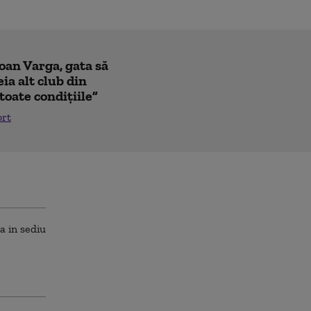
Ioan Varga, gata să
ia alt club din
toate condițiile”
ort