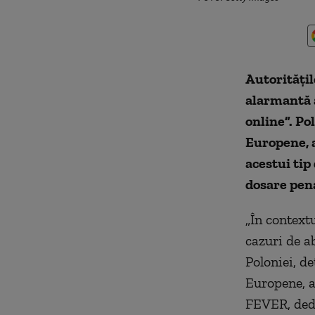
Autorităţil
alarmantă 
online”. Po
Europene, 
acestui tip
dosare pen
„În context
cazuri de a
Poloniei, d
Europene, a
FEVER, dedi