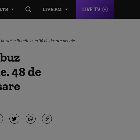
LIVE TV
LTE
LIVE FM
cheziţii în România, în 30 de dosare penale
abuz
e. 48 de
sare