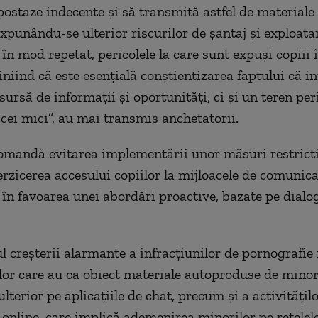
ipostaze indecente şi să transmită astfel de materiale
 expunându-se ulterior riscurilor de şantaj şi exploat
 în mod repetat, pericolele la care sunt expuşi copiii
iniind că este esenţială conştientizarea faptului că i
sursă de informaţii şi oportunităţi, ci şi un teren per
 cei mici”, au mai transmis anchetatorii.
omandă evitarea implementării unor măsuri restrict
rzicerea accesului copiilor la mijloacele de comunic
, în favoarea unei abordări proactive, bazate pe dial
l creşterii alarmante a infracţiunilor de pornografie i
elor care au ca obiect materiale autoproduse de minor
ulterior pe aplicaţiile de chat, precum şi a activităţil
online, care implică ademenirea minorilor pe reţelele