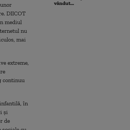
vândut...
 unor
are. DIICOT
 în mediul
nternetul nu
iculos, mai
ive extreme,
are
og continuu
nfantilă, în
i şi
or de
 sociale cu