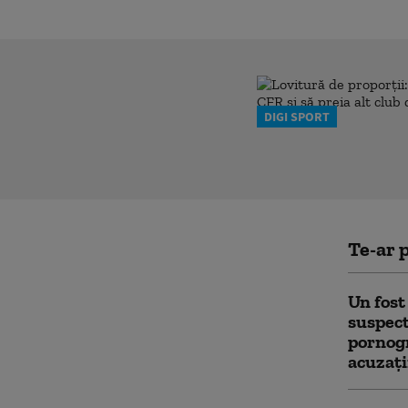
DIGI SPORT
Te-ar p
Un fost
suspect
pornogr
acuzați