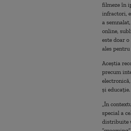
filmeze în 
infractori,
a semnalat,
online, subl
este doar o 
ales pentru
Aceştia rec
precum inte
electronică
şi educaţie.
„În contextu
special a c
distribuite 
”grooming” 