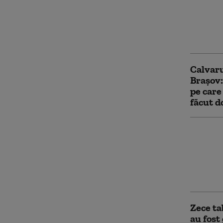
O grupa
din Gre
a fost 
au fost
Calvaru
Brașov:
pe care 
făcut d
Anchetă
înșelăc
peste u
grupare
mașini 
Zece ta
au fost