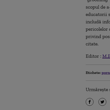
scopul de a-
educatorii 
includă inf
pericolelor
privind pos
citate.
Editor :
M.B
Etichete:
porn
Urmărește ș