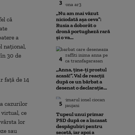
3
„Nu am mai văzut
el că
niciodată așa ceva”:
Rusia a doborât o
ate
dronă portugheză rară
batere a
și o va...
l naţional,
 în 30 de
4
„Anna, ţine-ţi prostul
acasă!”. Val de reacții
ar faţă de 14
după ce un bărbat a
desenat o declarație...
5
a cazurilor
virtual, ce
Tupeul unui primar
PSD după ce a încasat
vârsta lor
despăgubiri pentru
eze sau
secetă, iar apoi a