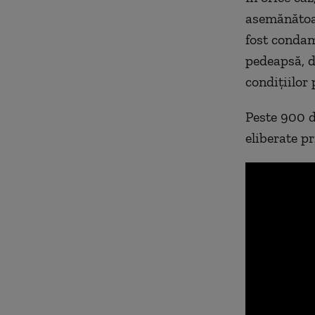
asemănătoare
fost condam
pedeapsă, d
condițiilor
Peste 900 d
eliberate p