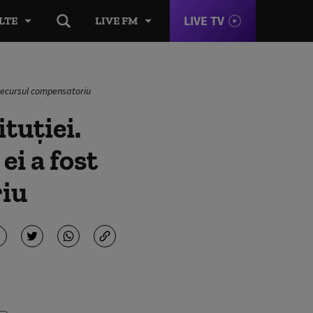
LIVE TV
LTE
LIVE FM
n recursul compensatoriu
tuției.
ei a fost
riu