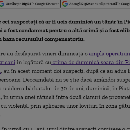
Urmărește
Digi24
în Google Discover
Adaugă
Digi24
ca sursă preferată în Googl
 cei suspectați că ar fi ucis duminică un tânăr în Pi
i a fost condamnat pentru o altă crimă și a fost eli
n baza recursului compensatoriu.
care au desfășurat vineri dimineață o
amplă operațiun
ricani
în legătură cu
crima de duminică seara din Pi
i
, au în acest moment doi suspecți, după ce au adus l
ersoane. Deocamdată nu se știe dacă amândoi suspe
la uciderea bărbatului de 30 de ani, duminică, în Piaț
i, în urma unei răfuieli între două clanuri de proxene
 cu violență, prin aplicarea unor lovituri în zona gât
.
z, în urmă cu 11 ani, unul dintre suspecți comisese o 