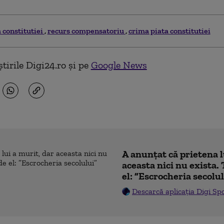
 constitutiei
recurs compensatoriu
crima piata constitutiei
tirile Digi24.ro și pe
Google News
A anunțat că prietena l
aceasta nici nu exista. 
el: ”Escrocheria secolu
Descarcă aplicația Digi Sp