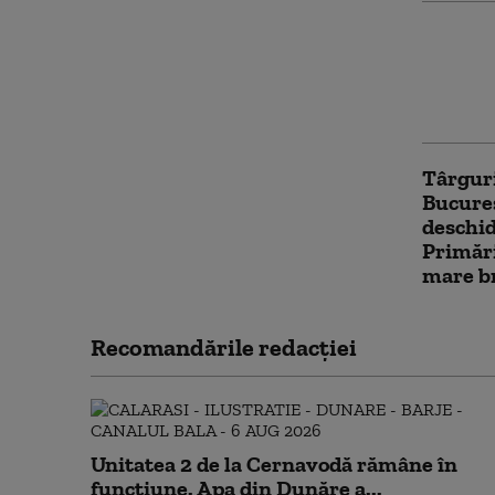
Când se
sărbăto
evenim
în Piaț
Târguri
Bucureș
deschid
Primări
mare br
Recomandările redacţiei
Unitatea 2 de la Cernavodă rămâne în
funcțiune. Apa din Dunăre a...