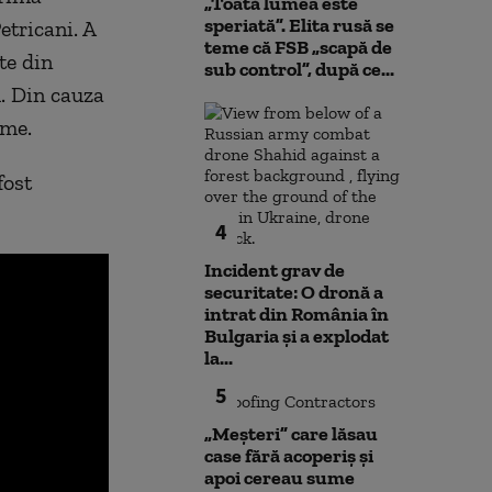
„Toată lumea este
speriată”. Elita rusă se
etricani. A
teme că FSB „scapă de
te din
sub control”, după ce...
. Din cauza
eme.
fost
4
Incident grav de
securitate: O dronă a
intrat din România în
Bulgaria şi a explodat
la...
5
„Meșteri” care lăsau
case fără acoperiș și
apoi cereau sume