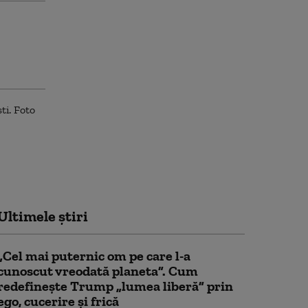
Ultimele știri
„Cel mai puternic om pe care l-a
cunoscut vreodată planeta”. Cum
redefinește Trump „lumea liberă” prin
ego, cucerire și frică