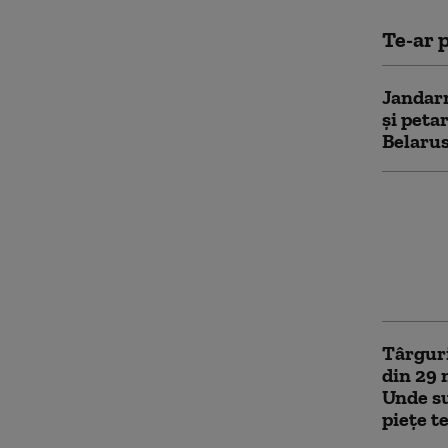
Te-ar p
Jandarm
și petar
Belarus
Luminiț
fost ap
Primaru
Târgul 
Constit
Târguri
din 29 
Unde su
piețe t