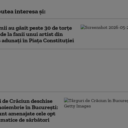
utea interesa și:
ii au găsit peste 30 de torțe
de la fanii unui artist din
 adunați în Piața Constituției
ele de sărbători au
rinse în Capitală.
l interimar a deschis
de Crăciun din Piața
uției
 de Crăciun deschise
noiembrie în București:
nt amenajate cele opt
ematice de sărbători