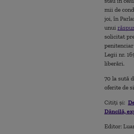
stau în celu
mii de conda
joi, în Par
unui
răspun
solicitat pr
penitenciar
Legii nr. 1
liberări.
70 la sută d
oferite de s
Citiți și:
De
Dăncilă, e
Editor: Lua