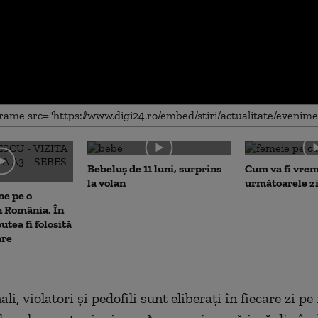
me
Bebeluș de 11 luni, surprins
Cum va fi vrem
la volan
următoarele zi
ne pe o
n România. În
putea fi folosită
are
li, violatori şi pedofili sunt eliberaţi în fiecare zi p