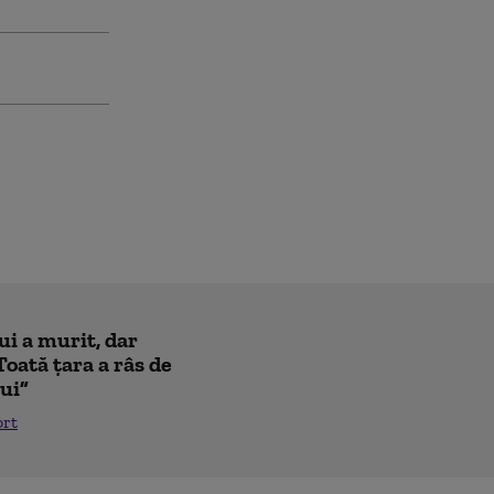
ui a murit, dar
Toată țara a râs de
lui”
ort