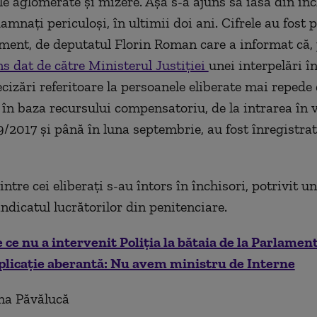
le aglomerate şi mizere. Aşa s-a ajuns să iasă din înc
mnaţi periculoşi, în ultimii doi ani. Cifrele au fost 
lament, de deputatul Florin Roman care a informat că, 
s dat de către Ministerul Justiţiei
unei interpelări î
ecizări referitoare la persoanele eliberate mai repede
 în baza recursului compensatoriu, de la intrarea în 
69/2017 şi până în luna septembrie, au fost înregistra
intre cei eliberați s-au întors în închisori, potrivit un
indicatul lucrătorilor din penitenciare.
 ce nu a intervenit Poliţia la bătaia de la Parlament
xplicaţie aberantă: Nu avem ministru de Interne
na Păvălucă