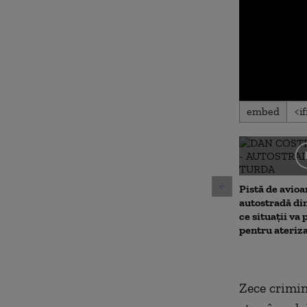
0
embed
seconds
of
0
seconds
Volu
90%
Pistă de avioa
autostradă di
ce situații va 
pentru ateriz
Zece crimina