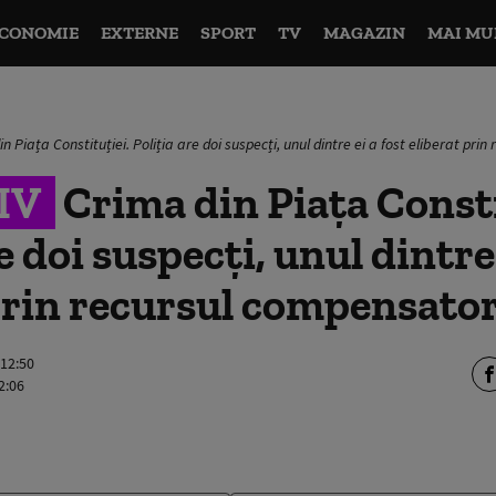
CONOMIE
EXTERNE
SPORT
TV
MAGAZIN
MAI MU
n Piața Constituției. Poliția are doi suspecți, unul dintre ei a fost eliberat pri
IV
Crima din Piața Consti
e doi suspecți, unul dintre 
prin recursul compensato
 12:50
2:06