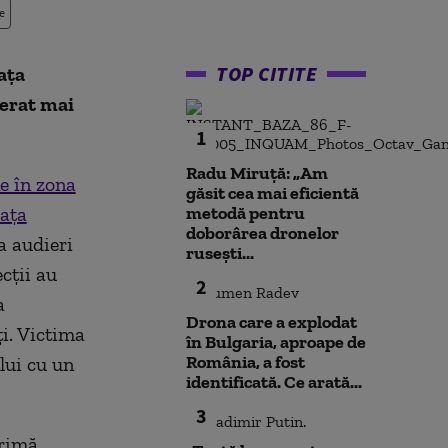
e
TOP CITITE
ața
berat mai
1
Radu Miruță: „Am
e în zona
găsit cea mai eficientă
ața
metodă pentru
doborârea dronelor
a audieri
rusești...
cții au
2
a
Drona care a explodat
ți. Victima
în Bulgaria, aproape de
România, a fost
ului cu un
identificată. Ce arată...
3
crimă