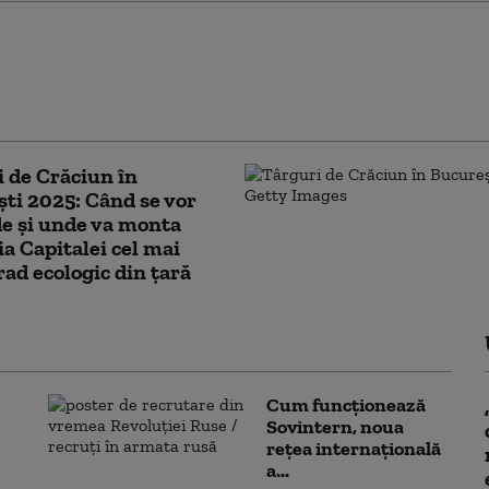
 aprind luminile de
ri în București. Ce
ente sunt organizate
a Constituției
 de Crăciun în
ti 2025: Când se vor
e și unde va monta
a Capitalei cel mai
ad ecologic din țară
Cum funcționează
Sovintern, noua
rețea internațională
a...