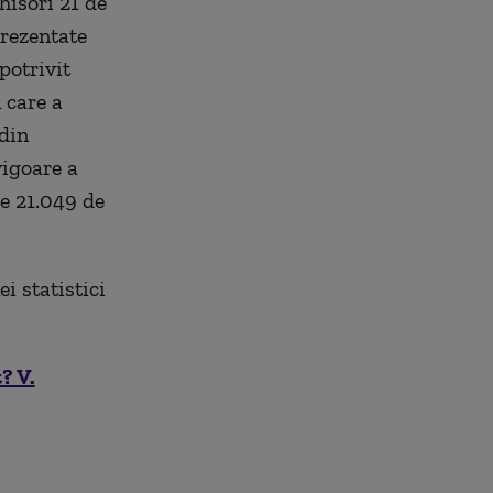
hisori 21 de
prezentate
potrivit
n care a
 din
vigoare a
te 21.049 de
ei statistici
? V.