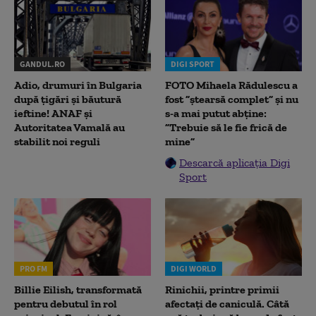
GANDUL.RO
DIGI SPORT
Adio, drumuri în Bulgaria
FOTO Mihaela Rădulescu a
după țigări și băutură
fost ”ștearsă complet” și nu
ieftine! ANAF și
s-a mai putut abține:
Autoritatea Vamală au
”Trebuie să le fie frică de
stabilit noi reguli
mine”
Descarcă aplicația Digi
Sport
PRO FM
DIGI WORLD
Billie Eilish, transformată
Rinichii, printre primii
pentru debutul în rol
afectați de caniculă. Câtă