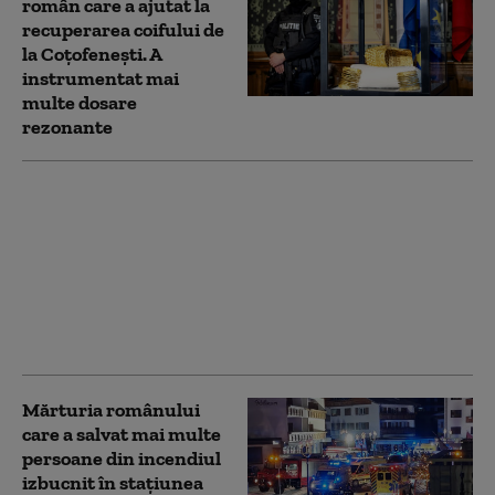
român care a ajutat la
recuperarea coifului de
la Coțofenești. A
instrumentat mai
multe dosare
rezonante
„Cluburi de infern”.
Artificiile de interior,
catalizatorul unor
incendii mortale pe
glob. Tragedii trase la
indigo cu cea din
Colectiv
Mărturia românului
care a salvat mai multe
persoane din incendiul
izbucnit în stațiunea