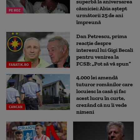
superbă la aniversarea
căsniciei: Abia aștept
PE ROZ
următorii 25 de ani
împreună
Dan Petrescu, prima
reacție despre
interesul lui Gigi Becali
pentru venirea la
FCSB: „Pot să vă spun”
FANATIK.RO
4.000 lei amendă
tuturor românilor care
locuiesc la casă și fac
acest lucru în curte,
crezând că nu îi vede
CANCAN
nimeni