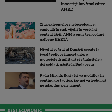
investițiilor. Apel către
ANRE
Ziua extremelor meteorologice:
caniculă în sud, vijelii în vestul și
centrul țării. ANM a emis trei coduri
galbene HARTĂ
Nivelul scăzut al Dunării scoate la
iveală relicve importante: o
motocicletă militară și rămășițele a
doi soldați, găsite la Budapesta
Radu Miruță: Rusia își va modifica în
continuare tactica, iar noi va trebui să
ne adaptăm permanent
DIGI ECONOMIC