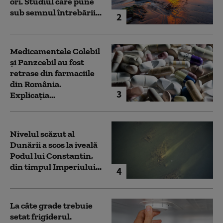
ori. Studiul care pune
sub semnul întrebării...
2
Medicamentele Colebil
și Panzcebil au fost
retrase din farmaciile
din România.
3
Explicația...
Nivelul scăzut al
Dunării a scos la iveală
Podul lui Constantin,
din timpul Imperiului...
4
La câte grade trebuie
setat frigiderul.