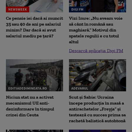
NEWSWEEK
DIGI FM
Ce pensie iei dacă ai muncit
Vizi Imre: „Nu aveam voie
35 sau 40 de ani pe salariul
să cânt în română sau
minim? Dar dacă ai avut
maghiară.” Motivul din
salariul mediu pe țară?
spatele regulii e cu totul
altul
Descarcă aplicația Digi FM
EDITIADEDIMINEATA.RO
ADEVARUL
Niciun stat nu a activat
Scut și Sabie: Ucraina
mecanismul UE anti-
începe producția în masă a
dezinformare în timpul
antirachetelor „Freyja” și
crizei din Ceuta
testează cu succes prima sa
rachetă balistică autohtonă