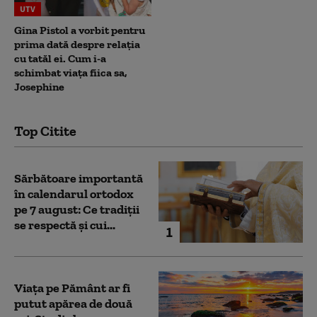
UTV
Gina Pistol a vorbit pentru
prima dată despre relația
cu tatăl ei. Cum i-a
schimbat viața fiica sa,
Josephine
Top Citite
Sărbătoare importantă
în calendarul ortodox
pe 7 august: Ce tradiții
se respectă și cui...
1
Viața pe Pământ ar fi
putut apărea de două