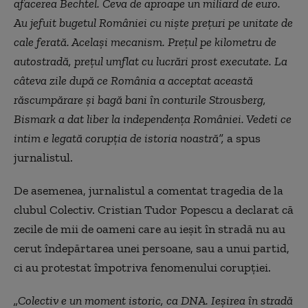
afacerea Bechtel. Ceva de aproape un miliard de euro.
Au jefuit bugetul României cu niște preţuri pe unitate de
cale ferată. Același mecanism. Preţul pe kilometru de
autostradă, prețul umflat cu lucrări prost executate. La
câteva zile după ce România a acceptat această
răscumpărare și bagă bani în conturile Strousberg,
Bismark a dat liber la independența României. Vedeti ce
intim e legată corupția de istoria noastră”,
a spus
jurnalistul.
De asemenea, jurnalistul a comentat tragedia de la
clubul Colectiv. Cristian Tudor Popescu a declarat că
zecile de mii de oameni care au ieșit în stradă nu au
cerut îndepărtarea unei persoane, sau a unui partid,
ci au protestat împotriva fenomenului corupției.
„Colectiv e un moment istoric, ca DNA. Ieşirea în stradă