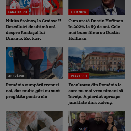
FANATIK.RO
FILM NOW
Nikita Stoinov, la Craiova?!
Cum arată Dustin Hoffman
Dezvăluiri de ultimă oră
în 2026, la 89 de ani. Cele
despre fundașul lui
mai bune filme cu Dustin
Dinamo. Exclusiv
Hoffman
ADEVĂRUL
PLAYTECH
România cumpără trenuri
Facultatea din România la
noi, dar multe gări nu sunt
care nu mai vrea nimeni să
pregătite pentru ele
înveţe. A pierdut aproape
jumătate din studenţi