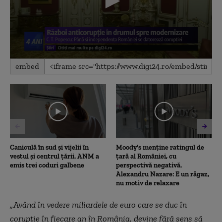
0
embed
seconds
of
24
minutes,
6
seconds
Caniculă în sud și vijelii în
Moody's menține ratingul de
vestul și centrul țării. ANM a
țară al României, cu
emis trei coduri galbene
perspectivă negativă.
Alexandru Nazare: E un răgaz,
nu motiv de relaxare
„
Având în vedere miliardele de euro care se duc în
corupție în fiecare an în România, devine fără sens să