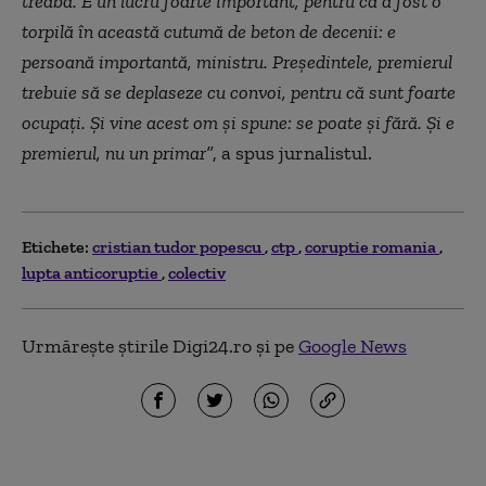
treabă. E un lucru foarte important, pentru că a fost o
torpilă în această cutumă de beton de decenii: e
persoană importantă, ministru. Preşedintele, premierul
trebuie să se deplaseze cu convoi, pentru că sunt foarte
ocupați. Și vine acest om și spune: se poate și fără. Și e
premierul, nu un primar”
, a spus jurnalistul.
Etichete:
cristian tudor popescu
ctp
coruptie romania
lupta anticoruptie
colectiv
Urmărește știrile Digi24.ro și pe
Google News