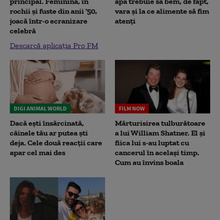
principal. Feminină, în
apă trebuie să bem, de fapt,
rochii și fuste din anii '50,
vara și la ce alimente să fim
joacă într-o ecranizare
atenți
celebră
Descarcă aplicația Pro FM
DIGI ANIMAL WORLD
FILM NOW
Dacă ești însărcinată,
Mărturisirea tulburătoare
câinele tău ar putea ști
a lui William Shatner. El și
deja. Cele două reacții care
fiica lui s-au luptat cu
apar cel mai des
cancerul în același timp.
Cum au învins boala