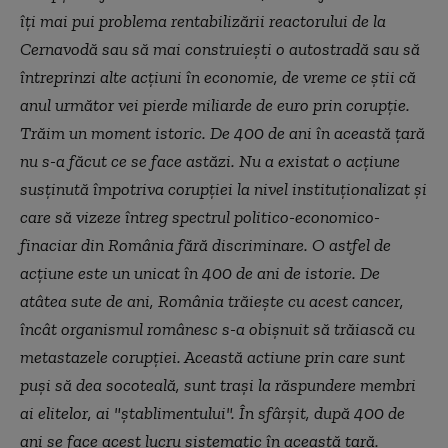
îți mai pui problema rentabilizării reactorului de la
Cernavodă sau să mai construiești o autostradă sau să
întreprinzi alte acțiuni în economie, de vreme ce știi că
anul următor vei pierde miliarde de euro prin corupție.
Trăim un moment istoric. De 400 de ani în această țară
nu s-a făcut ce se face astăzi. Nu a existat o acțiune
susținută împotriva corupției la nivel instituționalizat și
care să vizeze întreg spectrul politico-economico-
finaciar din România fără discriminare. O astfel de
acțiune este un unicat în 400 de ani de istorie. De
atâtea sute de ani, România trăiește cu acest cancer,
încât organismul românesc s-a obișnuit să trăiască cu
metastazele corupției.
Această actiune prin care sunt
puși să dea socoteală, sunt trași la răspundere membri
ai elitelor, ai "ştablimentului". În sfârșit, după 400 de
ani se face acest lucru sistematic în această ţară.