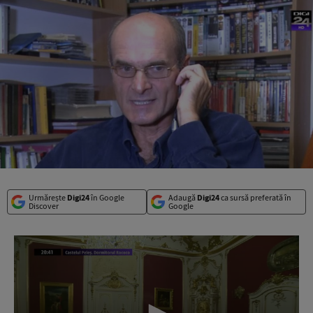
Urmărește
Digi24
în Google
Adaugă
Digi24
ca sursă preferată în
Discover
Google