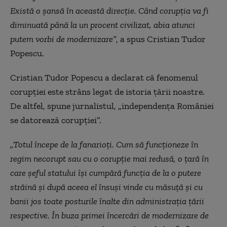
Există o șansă în această direcție. Când corupția va fi
diminuată până la un procent civilizat, abia atunci
putem vorbi de modernizare”
, a spus Cristian Tudor
Popescu.
Cristian Tudor Popescu a declarat că fenomenul
corupției este strâns legat de istoria țării noastre.
De altfel, spune jurnalistul, „independența României
se datorează corupției”.
„
Totul începe de la fanarioţi. Cum să funcţioneze în
regim necorupt sau cu o corupție mai redusă, o ţară în
care şeful statului își cumpără funcția de la o putere
străină și după aceea el însuși vinde cu măsuţă și cu
banii jos toate posturile înalte din administrația ţării
respective.
În buza primei încercări de modernizare de