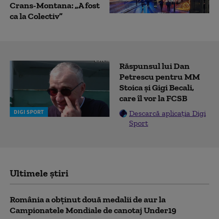
Crans-Montana: „A fost
ca la Colectiv”
Răspunsul lui Dan
Petrescu pentru MM
Stoica și Gigi Becali,
care îl vor la FCSB
DIGI SPORT
Descarcă aplicația Digi
Sport
Ultimele știri
România a obținut două medalii de aur la
Campionatele Mondiale de canotaj Under19