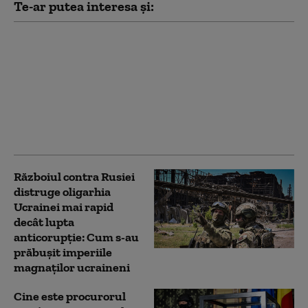
Te-ar putea interesa și:
Ce se întâmplă cu
Antonina Radu,
condamnată în dosarul
Colectiv și fugară în
Republica Moldova.
Anunțul Ministerului
Justiției
Războiul contra Rusiei
distruge oligarhia
Ucrainei mai rapid
decât lupta
anticorupție: Cum s-au
prăbușit imperiile
magnaților ucraineni
Cine este procurorul