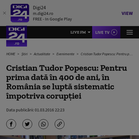
Digi24
VIEW
m.digi24.ro
FREE - In Google Play
LIVE TV
LIVE FM
HOME
Știri
Actualitate
Evenimente
Cristian Tudor Popescu: Pentru prima dată în 400 de ani, în România se luptă sistematic împotriva corupției
Cristian Tudor Popescu: Pentru
prima dată în 400 de ani, în
România se luptă sistematic
împotriva corupției
Data publicării:
01.03.2016 22:23