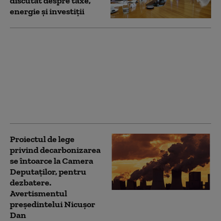
discutat despre taxe,
energie și investiții
După aproape 3 luni de
criză politică, soluțiile
sunt tot mai puține.
Compromisul propus
de USR. „Ar fi o
continuitate a
premierului”
Proiectul de lege
privind decarbonizarea
se întoarce la Camera
Deputaților, pentru
dezbatere.
Avertismentul
președintelui Nicușor
Dan