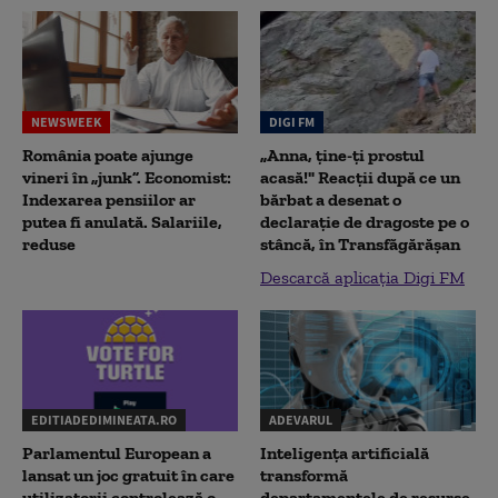
NEWSWEEK
DIGI FM
România poate ajunge
„Anna, ţine-ţi prostul
vineri în „junk”. Economist:
acasă!" Reacţii după ce un
Indexarea pensiilor ar
bărbat a desenat o
putea fi anulată. Salariile,
declaraţie de dragoste pe o
reduse
stâncă, în Transfăgărăşan
Descarcă aplicația Digi FM
EDITIADEDIMINEATA.RO
ADEVARUL
Parlamentul European a
Inteligența artificială
lansat un joc gratuit în care
transformă
utilizatorii controlează o
departamentele de resurse