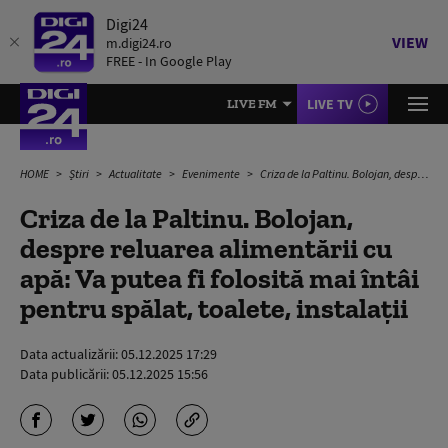
Digi24
VIEW
m.digi24.ro
FREE - In Google Play
LIVE TV
LIVE FM
HOME
Știri
Actualitate
Evenimente
Criza de la Paltinu. Bolojan, despre reluarea alimentării cu apă: Va putea fi folosită mai întâi pentru spălat, toalete, instalații
Criza de la Paltinu. Bolojan,
despre reluarea alimentării cu
apă: Va putea fi folosită mai întâi
pentru spălat, toalete, instalații
Data actualizării:
05.12.2025 17:29
Data publicării:
05.12.2025 15:56