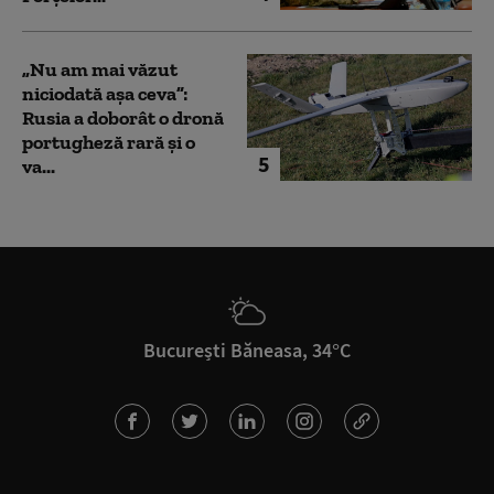
„Nu am mai văzut
niciodată așa ceva”:
Rusia a doborât o dronă
portugheză rară și o
5
va...
București Băneasa, 34°C