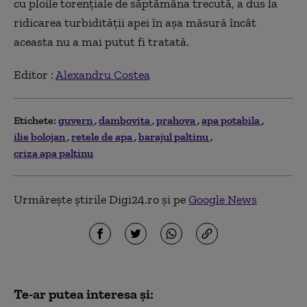
cu ploile torenţiale de săptămâna trecută, a dus la
ridicarea turbidităţii apei în aşa măsură încât
aceasta nu a mai putut fi tratată.
Editor :
Alexandru Costea
Etichete:
guvern
dambovita
prahova
apa potabila
ilie bolojan
retele de apa
barajul paltinu
criza apa paltinu
Urmărește știrile Digi24.ro și pe
Google News
Te-ar putea interesa și: