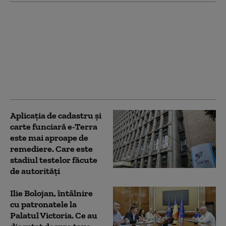
Ilie Bolojan, despre
angajările în creșele
nou construite prin
PNRR: „Vom aproba
memorandumul în
maximum două
săptămâni”
Aplicaţia de cadastru şi
carte funciară e-Terra
este mai aproape de
remediere. Care este
stadiul testelor făcute
de autorități
Ilie Bolojan, întâlnire
cu patronatele la
Palatul Victoria. Ce au