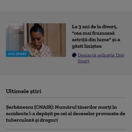
La 3 ani de la divorț,
"cea mai frumoasă
actriță din lume" și-a
găsit liniștea
DIGI SPORT
Descarcă aplicația Digi
Sport
Ultimele știri
Şerbănescu (CNAIR): Numărul tinerilor morţi în
accidente l-a depăşit pe cel al deceselor provocate de
tuberculoză şi droguri