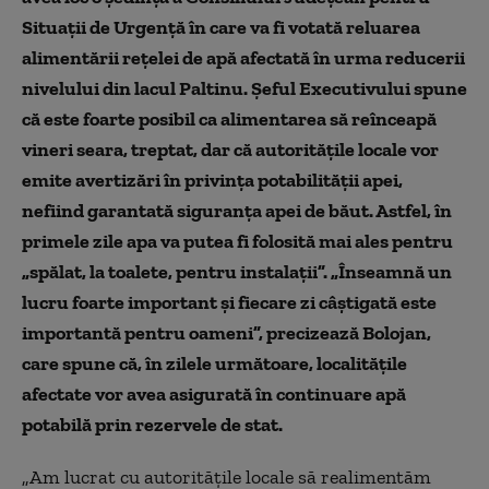
Situații de Urgență în care va fi votată reluarea
alimentării rețelei de apă afectată în urma reducerii
nivelului din lacul Paltinu. Șeful Executivului spune
că este foarte posibil ca alimentarea să reînceapă
vineri seara, treptat, dar că autoritățile locale vor
emite avertizări în privința potabilității apei,
nefiind garantată siguranța apei de băut. Astfel, în
primele zile apa va putea fi folosită mai ales pentru
„spălat, la toalete, pentru instalații”. „Înseamnă un
lucru foarte important și fiecare zi câștigată este
importantă pentru oameni”, precizează Bolojan,
care spune că, în zilele următoare, localitățile
afectate vor avea asigurată în continuare apă
potabilă prin rezervele de stat.
„Am lucrat cu autoritățile locale să realimentăm