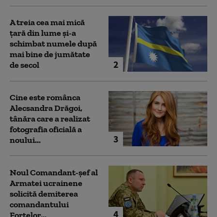
A treia cea mai mică
țară din lume și-a
schimbat numele după
mai bine de jumătate
2
de secol
Cine este românca
Alecsandra Drăgoi,
tânăra care a realizat
fotografia oficială a
3
noului...
Noul Comandant-șef al
Armatei ucrainene
solicită demiterea
comandantului
4
Forțelor...