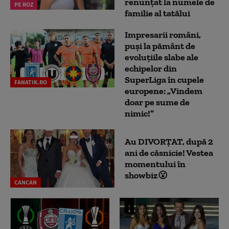
renunțat la numele de
PE ROZ
familie al tatălui
Impresarii români,
puși la pământ de
evoluțiile slabe ale
echipelor din
SuperLiga în cupele
FANATIK.RO
europene: „Vindem
doar pe sume de
nimic!”
Au DIVORȚAT, după 2
ani de căsnicie! Vestea
momentului în
showbiz😮
CANCAN