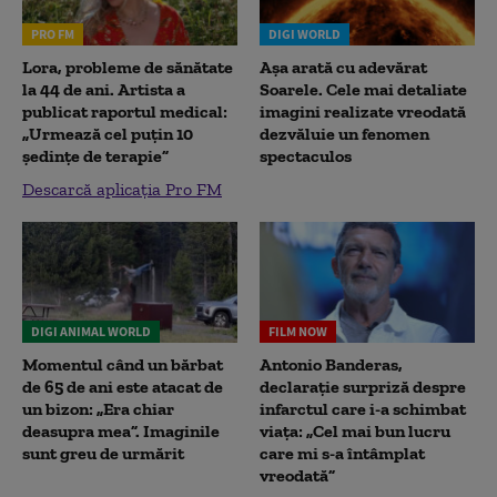
PRO FM
DIGI WORLD
Lora, probleme de sănătate
Așa arată cu adevărat
la 44 de ani. Artista a
Soarele. Cele mai detaliate
publicat raportul medical:
imagini realizate vreodată
„Urmează cel puțin 10
dezvăluie un fenomen
ședințe de terapie”
spectaculos
Descarcă aplicația Pro FM
DIGI ANIMAL WORLD
FILM NOW
Momentul când un bărbat
Antonio Banderas,
de 65 de ani este atacat de
declarație surpriză despre
un bizon: „Era chiar
infarctul care i-a schimbat
deasupra mea”. Imaginile
viața: „Cel mai bun lucru
sunt greu de urmărit
care mi s-a întâmplat
vreodată”