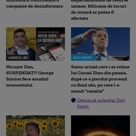
campanie de dezinformare
umane. Milioane de locuri
de muncă ar putea fi
afectate
GANDUL.RO
DIGI SPORT
Nicușor Dan,
Suma uriașă care i se reține
SUSPENDAT!? George
lui Cornel Dinu din pensie,
Simion face anunțul
după ce a pierdut procesul
momentului
cu finul său, pe care l-a
numit "canalie"
Descarcă aplicația Digi
Sport