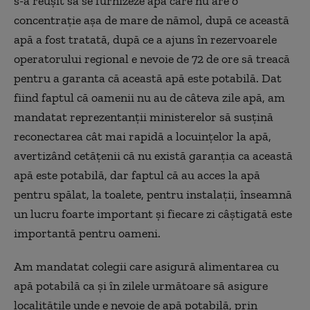
s-a reușit să se furnizeze apă care nu are o
concentrație așa de mare de nămol, după ce această
apă a fost tratată, după ce a ajuns în rezervoarele
operatorului regional e nevoie de 72 de ore să treacă
pentru a garanta că această apă este potabilă. Dat
fiind faptul că oamenii nu au de câteva zile apă, am
mandatat reprezentanții ministerelor să susțină
reconectarea cât mai rapidă a locuințelor la apă,
avertizând cetățenii că nu există garanția ca această
apă este potabilă, dar faptul că au acces la apă
pentru spălat, la toalete, pentru instalații, înseamnă
un lucru foarte important și fiecare zi câștigată este
importantă pentru oameni.
Am mandatat colegii care asigură alimentarea cu
apă potabilă ca și în zilele următoare să asigure
localitățile unde e nevoie de apă potabilă, prin