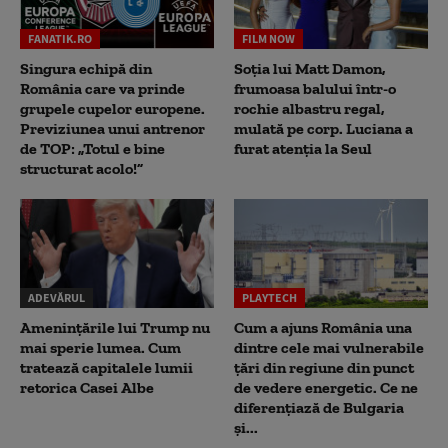
FANATIK.RO
FILM NOW
Singura echipă din
Soția lui Matt Damon,
România care va prinde
frumoasa balului într-o
grupele cupelor europene.
rochie albastru regal,
Previziunea unui antrenor
mulată pe corp. Luciana a
de TOP: „Totul e bine
furat atenția la Seul
structurat acolo!”
ADEVĂRUL
PLAYTECH
Amenințările lui Trump nu
Cum a ajuns România una
mai sperie lumea. Cum
dintre cele mai vulnerabile
tratează capitalele lumii
țări din regiune din punct
retorica Casei Albe
de vedere energetic. Ce ne
diferențiază de Bulgaria
și...