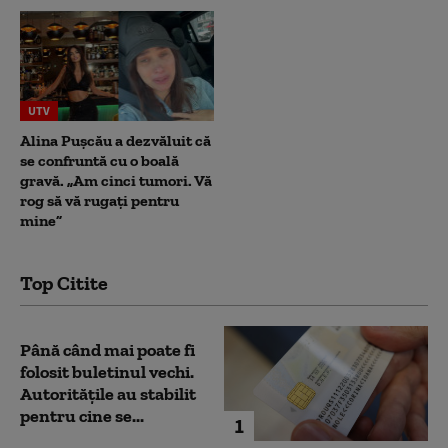
UTV
Alina Pușcău a dezvăluit că
se confruntă cu o boală
gravă. „Am cinci tumori. Vă
rog să vă rugați pentru
mine”
Top Citite
Până când mai poate fi
folosit buletinul vechi.
Autoritățile au stabilit
pentru cine se...
1