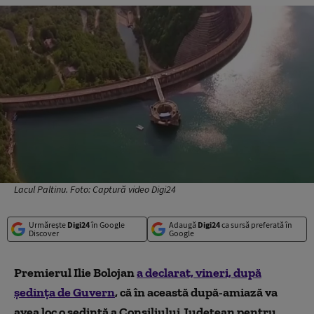
Lacul Paltinu. Foto: Captură video Digi24
Urmărește
Digi24
în Google
Adaugă
Digi24
ca sursă preferată în
Discover
Google
Premierul Ilie Bolojan
a declarat, vineri, după
ședința de Guvern
, că în această după-amiază va
avea loc o ședință a Consiliului Județean pentru